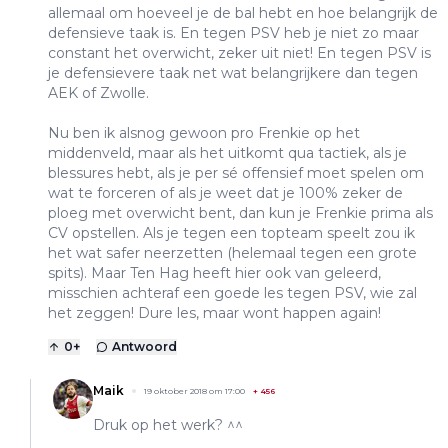
allemaal om hoeveel je de bal hebt en hoe belangrijk de
defensieve taak is. En tegen PSV heb je niet zo maar
constant het overwicht, zeker uit niet! En tegen PSV is
je defensievere taak net wat belangrijkere dan tegen
AEK of Zwolle.
Nu ben ik alsnog gewoon pro Frenkie op het
middenveld, maar als het uitkomt qua tactiek, als je
blessures hebt, als je per sé offensief moet spelen om
wat te forceren of als je weet dat je 100% zeker de
ploeg met overwicht bent, dan kun je Frenkie prima als
CV opstellen. Als je tegen een topteam speelt zou ik
het wat safer neerzetten (helemaal tegen een grote
spits). Maar Ten Hag heeft hier ook van geleerd,
misschien achteraf een goede les tegen PSV, wie zal
het zeggen! Dure les, maar wont happen again!
0
+
Antwoord
Maik
19 oktober 2018 om 17:00
+
456
Druk op het werk? ^^