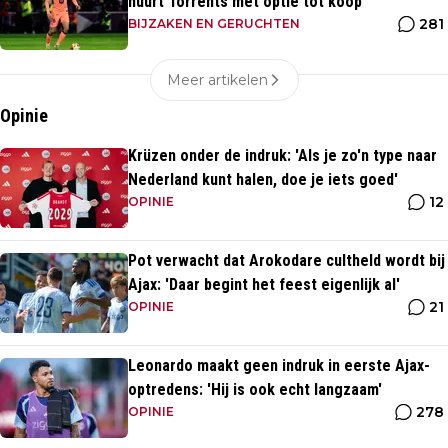
huurt Torrents met optie tot koop'
281
BIJZAKEN EN GERUCHTEN
Meer artikelen
Opinie
Krüzen onder de indruk: 'Als je zo'n type naar
Nederland kunt halen, doe je iets goed'
12
OPINIE
Pot verwacht dat Arokodare cultheld wordt bij
Ajax: 'Daar begint het feest eigenlijk al'
21
OPINIE
Leonardo maakt geen indruk in eerste Ajax-
optredens: 'Hij is ook echt langzaam'
278
OPINIE