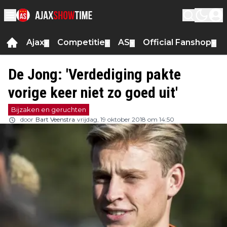
Ajax
Competitie
AS
Official Fanshop
▼
▼
▼
▼
De Jong: 'Verdediging pakte
vorige keer niet zo goed uit'
Bijzaken en geruchten
door
Bart Veenstra
vrijdag, 19 oktober 2018 om 14:50