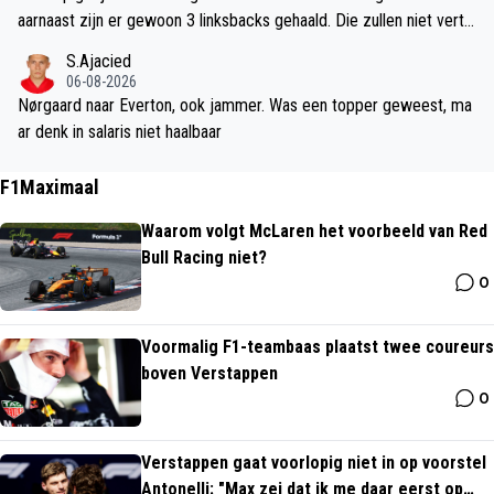
n vecht je je terug of ligt het aan anderen (de basis voor de aversi
aarnaast zijn er gewoon 3 linksbacks gehaald. Die zullen niet vertr
e voor Blind)?
ekken deze zomer.
S.Ajacied
06-08-2026
Nørgaard naar Everton, ook jammer. Was een topper geweest, ma
ar denk in salaris niet haalbaar
F1Maximaal
Waarom volgt McLaren het voorbeeld van Red
Bull Racing niet?
0
Voormalig F1-teambaas plaatst twee coureurs
boven Verstappen
0
Verstappen gaat voorlopig niet in op voorstel
Antonelli: "Max zei dat ik me daar eerst op