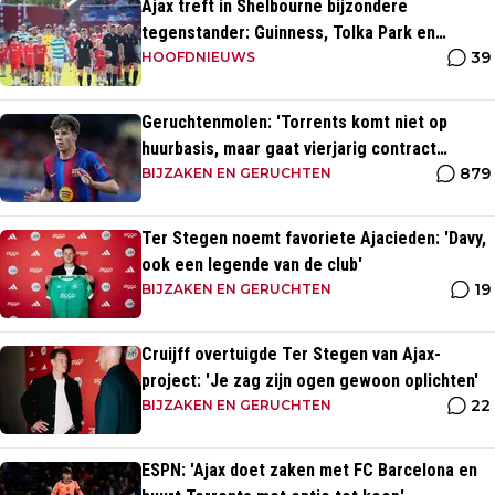
Ajax treft in Shelbourne bijzondere
tegenstander: Guinness, Tolka Park en
39
bijzonder lage marktwaarde
HOOFDNIEUWS
Geruchtenmolen: 'Torrents komt niet op
huurbasis, maar gaat vierjarig contract
879
tekenen bij Ajax'
BIJZAKEN EN GERUCHTEN
Ter Stegen noemt favoriete Ajacieden: 'Davy,
ook een legende van de club'
19
BIJZAKEN EN GERUCHTEN
Cruijff overtuigde Ter Stegen van Ajax-
project: 'Je zag zijn ogen gewoon oplichten'
22
BIJZAKEN EN GERUCHTEN
ESPN: 'Ajax doet zaken met FC Barcelona en