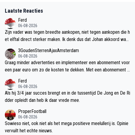
Laatste Reacties
Ferd
06-08-2026
Zijn vader was tegen breedte aankopen, niet tegen aankopen die h
et elftal direct sterker maken. Ik denk dus dat Johan akkoord was
gegaan met wat Jordi doet.
3GoudenSterrenAjaxAmsterdam
06-08-2026
Graag minder advertenties en implementeer een abonnement voor
een paar euro om zo de kosten te dekken. Met een abonnement k
rijg je eventueel extra functies, zoals een badge naast je naam of
Ferd
verzin wat leuks.
06-08-2026
Als hij 3/4 jaar succes brengt en in de tussentijd De Jong en De Ri
dder opleidt dan heb ik daar vrede mee.
ProperFootball
06-08-2026
Sowieso niet, ook niet als het mega positieve meelullerij is. Opinie
vervuilt het echte nieuws.