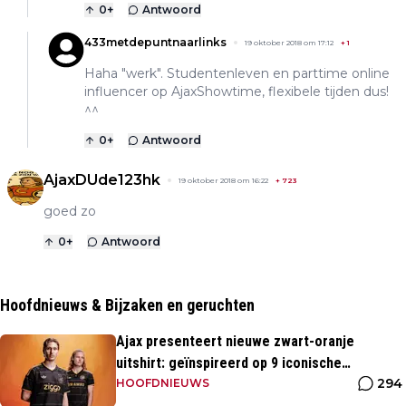
0
+
Antwoord
433metdepuntnaarlinks
19 oktober 2018 om 17:12
+
1
Haha "werk". Studentenleven en parttime online
influencer op AjaxShowtime, flexibele tijden dus!
^^
0
+
Antwoord
AjaxDUde123hk
19 oktober 2018 om 16:22
+
723
goed zo
0
+
Antwoord
Hoofdnieuws & Bijzaken en geruchten
Ajax presenteert nieuwe zwart-oranje
uitshirt: geïnspireerd op 9 iconische
294
momenten uit clubhistorie
HOOFDNIEUWS