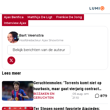
Ajax Benfica
Matthijs De Ligt
Frenkie De Jong
Interview Ajax
Bart Veenstra
Hoofdredacteur Ajax Showtime
Bekijk berichten van de auteur
Lees meer
Geruchtenmolen: 'Torrents komt niet op
huurbasis, maar gaat vierjarig contract
BIJZAKEN EN
05 aug. om
tekenen bij Ajax'
879
•
GERUCHTEN
21:10
Ter Stegen noemt favoriete Ajacieden: