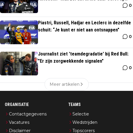
0
moet richten"
Piastri, Russell, Hadjar en Leclerc in dezelfde
schuit: “Je kunt er niet aan ontsnappen"
0
Journalist ziet 'teamdegradatie' bij Red Bull:
"Er zijn zorgwekkende signalen"
0
Meer artikelen
ORGANISATIE
TEAMS
Contactgegevens
Selectie
Vacatures
Wedstrijden
Disclaimer
Topscorers