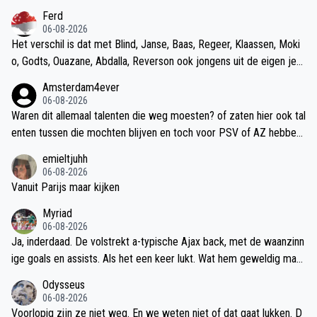
Ferd
06-08-2026
Het verschil is dat met Blind, Janse, Baas, Regeer, Klaassen, Moki
o, Godts, Ouazane, Abdalla, Reverson ook jongens uit de eigen jeu
gd een kans krijgen. Bij PSV is dat veel minder. Zijn er dit jaar veel
Amsterdam4ever
aankopen gedaan? Ja, maar ze vervangen bijna allemaal spelers di
06-08-2026
e ook niet uit de eigen jeugd komen dus dat kan je tegen elkaar w
Waren dit allemaal talenten die weg moesten? of zaten hier ook tal
eg strepen.
enten tussen die mochten blijven en toch voor PSV of AZ hebben
gekozen?
emieltjuhh
06-08-2026
Vanuit Parijs maar kijken
Myriad
06-08-2026
Ja, inderdaad. De volstrekt a-typische Ajax back, met de waanzinn
ige goals en assists. Als het een keer lukt. Wat hem geweldig maa
kt, is dat hij zich door de aanvankelijke afwijzing heeft heen gevoc
Odysseus
hten. Dat kan het publiek waarderen. Dat was bij Taylor ook zo. Ho
06-08-2026
e stel je je op als je uitgefloten wordt? Neem je het als een man e
Voorlopig zijn ze niet weg. En we weten niet of dat gaat lukken. D