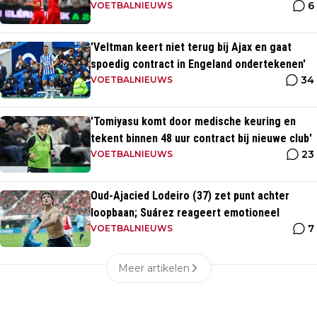
6
VOETBALNIEUWS
'Veltman keert niet terug bij Ajax en gaat
spoedig contract in Engeland ondertekenen'
34
VOETBALNIEUWS
'Tomiyasu komt door medische keuring en
tekent binnen 48 uur contract bij nieuwe club'
23
VOETBALNIEUWS
Oud-Ajacied Lodeiro (37) zet punt achter
loopbaan; Suárez reageert emotioneel
7
VOETBALNIEUWS
Meer artikelen