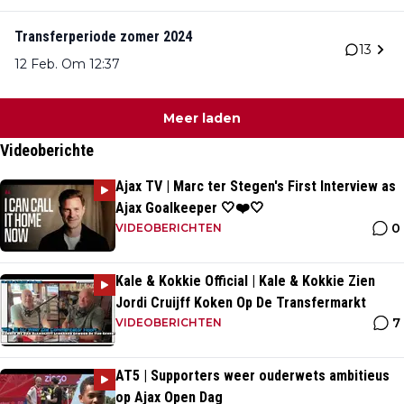
Transferperiode zomer 2024
13
12 Feb. Om 12:37
Meer laden
Videoberichte
Ajax TV | Marc ter Stegen's First Interview as
Ajax Goalkeeper 🤍❤️🤍
0
VIDEOBERICHTEN
Kale & Kokkie Official | Kale & Kokkie Zien
Jordi Cruijff Koken Op De Transfermarkt
7
VIDEOBERICHTEN
AT5 | Supporters weer ouderwets ambitieus
op Ajax Open Dag