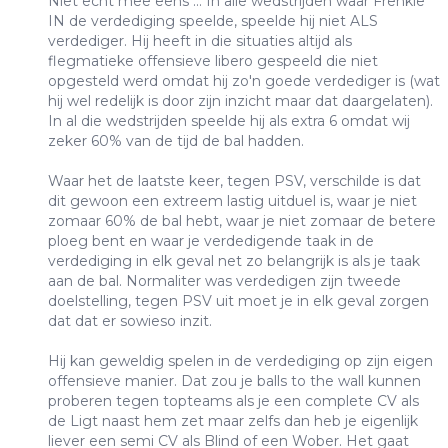
Niet echt mee eens ... In alle wedstrijden waar Frenkie
IN de verdediging speelde, speelde hij niet ALS
verdediger. Hij heeft in die situaties altijd als
flegmatieke offensieve libero gespeeld die niet
opgesteld werd omdat hij zo'n goede verdediger is (wat
hij wel redelijk is door zijn inzicht maar dat daargelaten).
In al die wedstrijden speelde hij als extra 6 omdat wij
zeker 60% van de tijd de bal hadden.
Waar het de laatste keer, tegen PSV, verschilde is dat
dit gewoon een extreem lastig uitduel is, waar je niet
zomaar 60% de bal hebt, waar je niet zomaar de betere
ploeg bent en waar je verdedigende taak in de
verdediging in elk geval net zo belangrijk is als je taak
aan de bal. Normaliter was verdedigen zijn tweede
doelstelling, tegen PSV uit moet je in elk geval zorgen
dat dat er sowieso inzit.
Hij kan geweldig spelen in de verdediging op zijn eigen
offensieve manier. Dat zou je balls to the wall kunnen
proberen tegen topteams als je een complete CV als
de Ligt naast hem zet maar zelfs dan heb je eigenlijk
liever een semi CV als Blind of een Wober. Het gaat