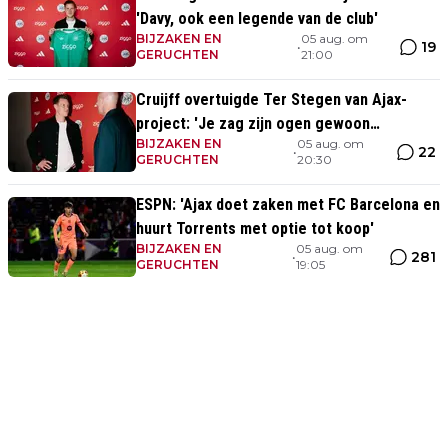
'Davy, ook een legende van de club'
BIJZAKEN EN
05 aug. om
19
•
GERUCHTEN
21:00
Cruijff overtuigde Ter Stegen van Ajax-
project: 'Je zag zijn ogen gewoon
BIJZAKEN EN
05 aug. om
oplichten'
22
•
GERUCHTEN
20:30
ESPN: 'Ajax doet zaken met FC Barcelona en
huurt Torrents met optie tot koop'
BIJZAKEN EN
05 aug. om
281
•
GERUCHTEN
19:05