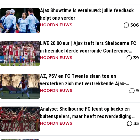
Ajax Showtime is vernieuwd: jullie feedback
helpt ons verder
506
HOOFDNIEUWS
LIVE 20.00 uur | Ajax treft Iers Shelbourne FC
in heenduel derde voorronde Conference
39
League
HOOFDNIEUWS
AZ, PSV en FC Twente slaan toe en
versterken zich met vertrekkende Ajax-
9
talenten
HOOFDNIEUWS
Analyse: Shelbourne FC leunt op backs en
buitenspelers, maar heeft restverdediging
35
totaal niet op orde
HOOFDNIEUWS