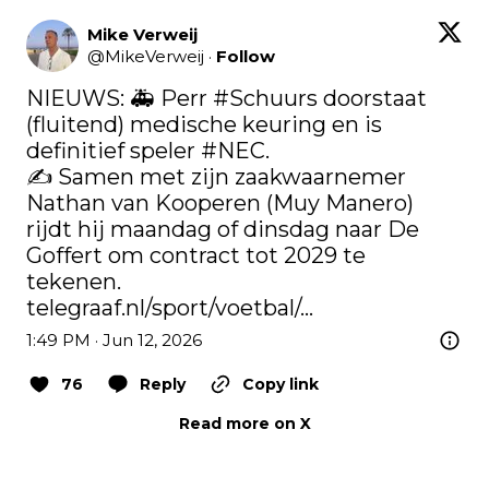
Mike Verweij
@
MikeVerweij
·
Follow
NIEUWS: 🚑 Perr 
#Schuurs
 doorstaat 
(fluitend) medische keuring en is 
definitief speler 
#NEC
. 

✍️ Samen met zijn zaakwaarnemer 
Nathan van Kooperen (Muy Manero) 
rijdt hij maandag of dinsdag naar De 
Goffert om contract tot 2029 te 
telegraaf.nl/sport/voetbal/…
1:49 PM · Jun 12, 2026
76
Reply
Copy link
Read more on X