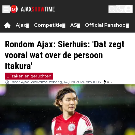
Ajax
Competitie
AS
Official Fanshop
▼
▼
▼
▼
Rondom Ajax: Sierhuis: 'Dat zegt
vooral wat over de persoon
Itakura'
Bijzaken en geruchten
door
Ajax Showtime
zondag, 14 juni 2026 om 10:15
AS