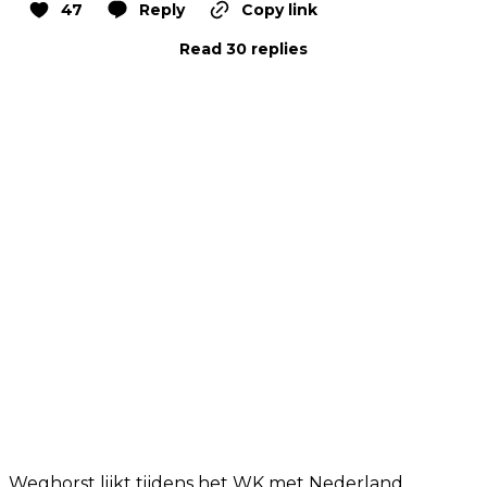
47
Reply
Copy link
Read 30 replies
Weghorst lijkt tijdens het WK met Nederland