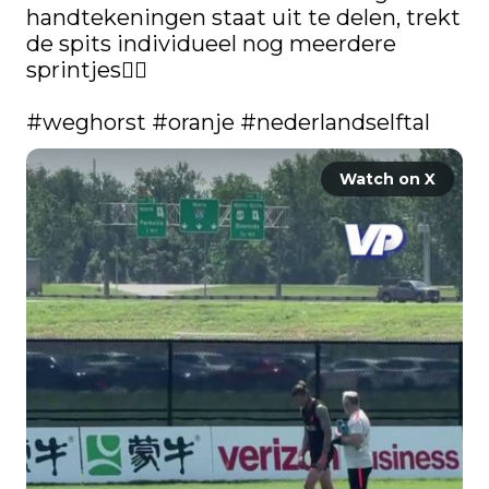
handtekeningen staat uit te delen, trekt 
de spits individueel nog meerdere 
sprintjes🏃‍♂️

#weghorst
#oranje
#nederlandselftal
Watch on X