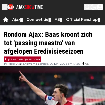
Ajax
Competitie
AS
Official Fanshop
▼
▼
▼
▼
Rondom Ajax: Baas kroont zich
tot 'passing maestro' van
afgelopen Eredivisieseizoen
Bijzaken en geruchten
door
Ajax Showtime
zondag, 07 juni 2026 om 17:20
AS