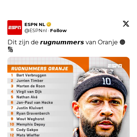
ESPN NL
@
ESPNnl
·
Follow
Dit zijn de 𝙧𝙪𝙜𝙣𝙪𝙢𝙢𝙚𝙧𝙨 van Oranje 🟠
🔢 