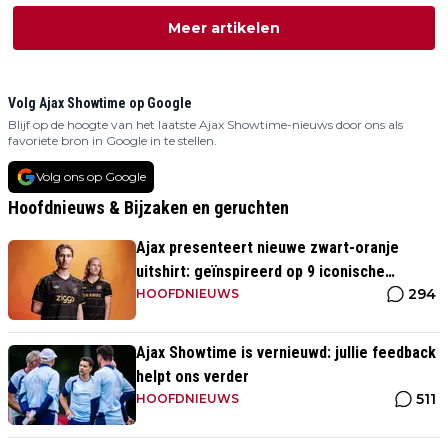
Meer artikelen
Volg Ajax Showtime op Google
Blijf op de hoogte van het laatste Ajax Showtime-nieuws door ons als
favoriete bron in Google in te stellen.
Volg ons op Google
Hoofdnieuws & Bijzaken en geruchten
Ajax presenteert nieuwe zwart-oranje
uitshirt: geïnspireerd op 9 iconische
294
momenten uit clubhistorie
HOOFDNIEUWS
Ajax Showtime is vernieuwd: jullie feedback
helpt ons verder
511
HOOFDNIEUWS