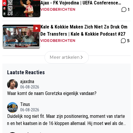
Ajax - FK Vojvodina | UEFA Conference
1
League
VIDEOBERICHTEN
Kale & Kokkie Maken Zich Niet Zo Druk Om
De Transfers | Kale & Kokkie Podcast #27
5
VIDEOBERICHTEN
Meer artikelen
Laatste Reacties
ajaxdna
06-08-2026
Waar komt de naam Goretzka eigenlijk vandaan?
Tinus
06-08-2026
Duidelijk nog niet fit. Maar zijn positionering, moment van starte
n en het kaatsen in de 16 kloppen allemaal. Hij moet wel als de
sodemieter fit worden, maar dan gaan we ook echt een hoop lol