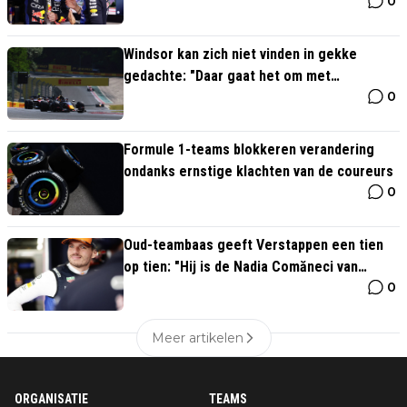
0
hebben het over Max"
Windsor kan zich niet vinden in gekke
gedachte: "Daar gaat het om met
0
Verstappen"
Formule 1-teams blokkeren verandering
ondanks ernstige klachten van de coureurs
0
Oud-teambaas geeft Verstappen een tien
op tien: "Hij is de Nadia Comăneci van
0
Formule 1"
Meer artikelen
ORGANISATIE
TEAMS