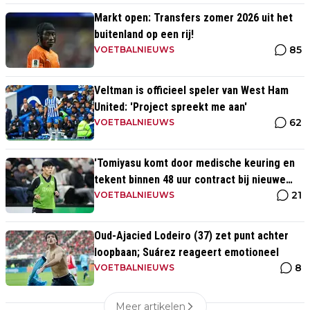
Markt open: Transfers zomer 2026 uit het
buitenland op een rij!
85
VOETBALNIEUWS
Veltman is officieel speler van West Ham
United: 'Project spreekt me aan'
62
VOETBALNIEUWS
'Tomiyasu komt door medische keuring en
tekent binnen 48 uur contract bij nieuwe
21
club'
VOETBALNIEUWS
Oud-Ajacied Lodeiro (37) zet punt achter
loopbaan; Suárez reageert emotioneel
8
VOETBALNIEUWS
Meer artikelen