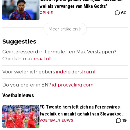
wel als vervanger van Mika Godts'
60
OPINIE
Meer artikelen
Suggesties
Geïnteresseerd in Formule 1 en Max Verstappen?
Check
F1maximaal.nl!
Voor wielerliefhebbers
indeleiderstrui.nl
Do you prefer in EN?
idlprocycling.com
Voetbalnieuws
FC Twente herstelt zich na Ferencváros-
tweeluik en maakt gehakt van Slowaakse
19
opponent
VOETBALNIEUWS