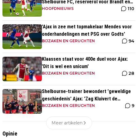
Shelbourne FC, reserverol voor Brandt en
110
Ter Stegen
HOOFDNIEUWS
'Ajax in zee met topmakelaar Mendes voor
onderhandelingen met PSG over Godts'
94
BIJZAKEN EN GERUCHTEN
Klaassen staat voor 400e duel voor Ajax:
'Dit is wel een unicum'
28
BIJZAKEN EN GERUCHTEN
Shelbourne-trainer bewondert 'geweldige
geschiedenis' Ajax: 'Zag Kluivert de
9
winnende scoren'
BIJZAKEN EN GERUCHTEN
Meer artikelen
Opinie