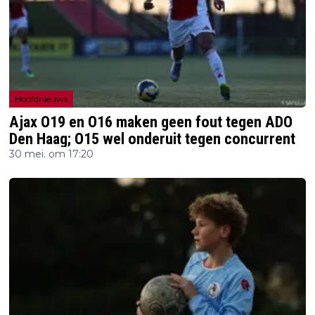
Hoofdnieuws
Ajax O19 en O16 maken geen fout tegen ADO
Den Haag; O15 wel onderuit tegen concurrent
30 mei. om 17:20