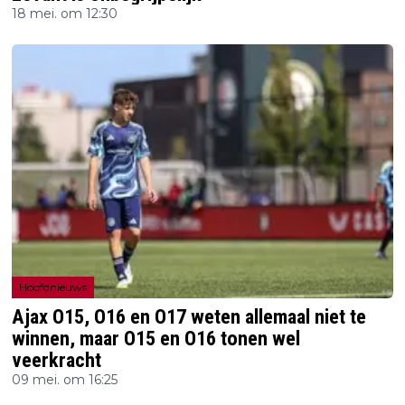
18 mei. om 12:30
Hoofdnieuws
Ajax O15, O16 en O17 weten allemaal niet te
winnen, maar O15 en O16 tonen wel
veerkracht
09 mei. om 16:25