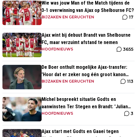
Wie was jouw Man of the Match tijdens de
3-1 overwinning van Ajax op Shelbourne FC?
17
BIJZAKEN EN GERUCHTEN
Ajax wint bij debuut Brandt van Shelbourne
FC, maar verzuimt afstand te nemen
3655
HOOFDNIEUWS
De Boer onthult mogelijke Ajax-transfer:
'Hoor dat er zeker nog één groot kanon
113
aankomt'
BIJZAKEN EN GERUCHTEN
Míchel bespreekt situatie Godts en
aanwinsten Ter Stegen en Brandt: 'Julian
3
kan spelen in de slotfase'
HOOFDNIEUWS
Ajax start met Godts en Gaaei tegen