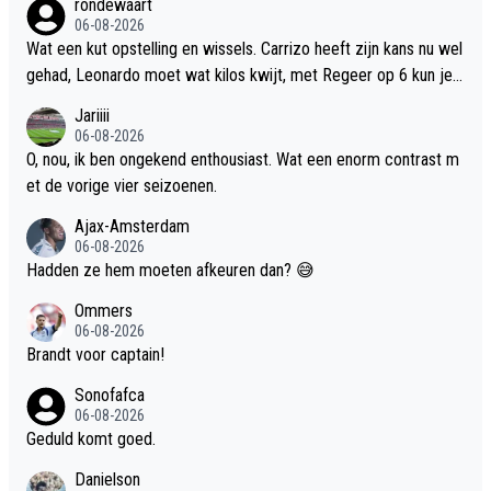
rondewaart
aan hem beleven.
06-08-2026
Wat een kut opstelling en wissels. Carrizo heeft zijn kans nu wel
gehad, Leonardo moet wat kilos kwijt, met Regeer op 6 kun je n
iet echt door voetballen, kortom het moet heel veel beter
Jariiii
06-08-2026
O, nou, ik ben ongekend enthousiast. Wat een enorm contrast m
et de vorige vier seizoenen.
Ajax-Amsterdam
06-08-2026
Hadden ze hem moeten afkeuren dan? 😅
Ommers
06-08-2026
Brandt voor captain!
Sonofafca
06-08-2026
Geduld komt goed.
Danielson