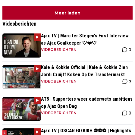
Meer laden
Videoberichten
Ajax TV | Marc ter Stegen's First Interview
as Ajax Goalkeeper 🤍❤️🤍
0
VIDEOBERICHTEN
Kale & Kokkie Official | Kale & Kokkie Zien
Jordi Cruijff Koken Op De Transfermarkt
7
VIDEOBERICHTEN
AT5 | Supporters weer ouderwets ambitieus
op Ajax Open Dag
0
VIDEOBERICHTEN
Ajax TV | OSCAR GLOUKH ⚽️⚽️⚽️ | Highlights