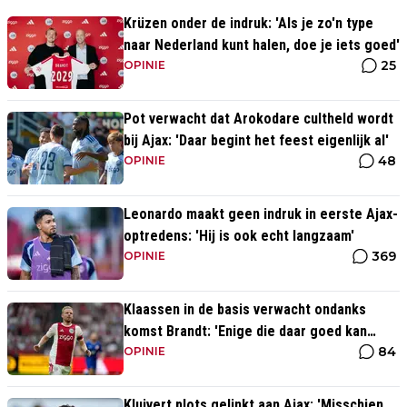
Krüzen onder de indruk: 'Als je zo'n type
naar Nederland kunt halen, doe je iets goed'
25
OPINIE
Pot verwacht dat Arokodare cultheld wordt
bij Ajax: 'Daar begint het feest eigenlijk al'
48
OPINIE
Leonardo maakt geen indruk in eerste Ajax-
optredens: 'Hij is ook echt langzaam'
369
OPINIE
Klaassen in de basis verwacht ondanks
komst Brandt: 'Enige die daar goed kan
84
spelen'
OPINIE
Kluivert plots gelinkt aan Ajax: 'Misschien