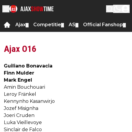
Ajax
Competitie
AS
Official Fanshop
▼
▼
▼
▼
Ajax O16
Guiliano Bonavacia
Finn Mulder
Mark Engel
Amin Bouchouari
Leroy Fränkel
Kennynho Kasanwirjo
Jozef Misignha
Joeri Cruden
Luka Vieillevoye
Sinclair de Falco