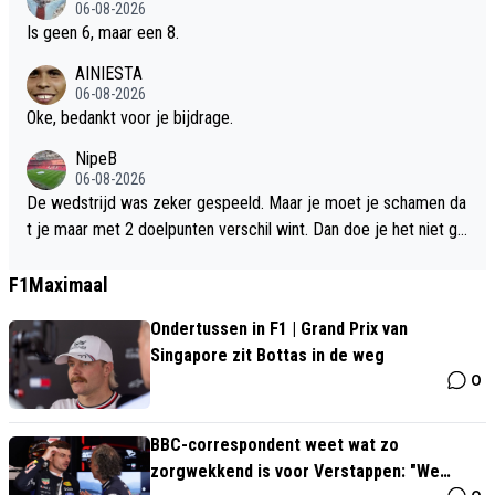
06-08-2026
Is geen 6, maar een 8.
AINIESTA
06-08-2026
Oke, bedankt voor je bijdrage.
NipeB
06-08-2026
De wedstrijd was zeker gespeeld. Maar je moet je schamen da
t je maar met 2 doelpunten verschil wint. Dan doe je het niet go
ed. Dat vond Michel net ook, dus daar ben ik zeker niet de enig
e in. Van meedoen om kampioenschap in de eredivisie ben je no
F1Maximaal
g ver verwijderd eerlijk gezegd. Het is wel minder slecht dan v
Ondertussen in F1 | Grand Prix van
orig seizoen. Maar zondag verliezen en Jordi komt onder druk t
Singapore zit Bottas in de weg
e liggen.
0
BBC-correspondent weet wat zo
zorgwekkend is voor Verstappen: "We