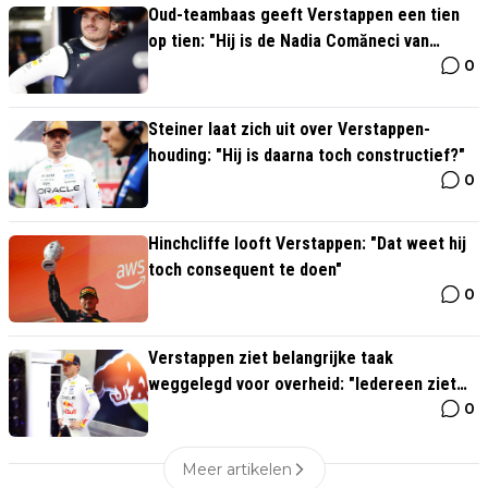
Oud-teambaas geeft Verstappen een tien
op tien: "Hij is de Nadia Comăneci van
0
Formule 1"
Steiner laat zich uit over Verstappen-
houding: "Hij is daarna toch constructief?"
0
Hinchcliffe looft Verstappen: "Dat weet hij
toch consequent te doen"
0
Verstappen ziet belangrijke taak
weggelegd voor overheid: "Iedereen ziet
0
wat autosport teweegbrengt"
Meer artikelen