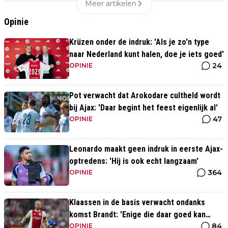
Meer artikelen
Opinie
Krüzen onder de indruk: 'Als je zo'n type
naar Nederland kunt halen, doe je iets goed'
24
OPINIE
Pot verwacht dat Arokodare cultheld wordt
bij Ajax: 'Daar begint het feest eigenlijk al'
47
OPINIE
Leonardo maakt geen indruk in eerste Ajax-
optredens: 'Hij is ook echt langzaam'
364
OPINIE
Klaassen in de basis verwacht ondanks
komst Brandt: 'Enige die daar goed kan
84
spelen'
OPINIE