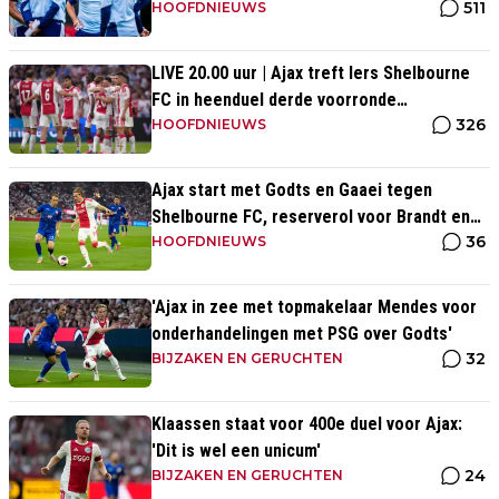
511
HOOFDNIEUWS
LIVE 20.00 uur | Ajax treft Iers Shelbourne
FC in heenduel derde voorronde
326
Conference League
HOOFDNIEUWS
Ajax start met Godts en Gaaei tegen
Shelbourne FC, reserverol voor Brandt en
36
Ter Stegen
HOOFDNIEUWS
'Ajax in zee met topmakelaar Mendes voor
onderhandelingen met PSG over Godts'
32
BIJZAKEN EN GERUCHTEN
Klaassen staat voor 400e duel voor Ajax:
'Dit is wel een unicum'
24
BIJZAKEN EN GERUCHTEN