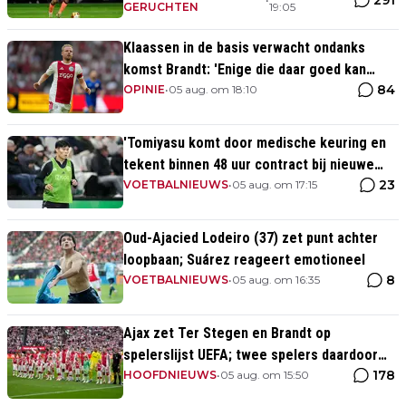
GERUCHTEN
19:05
Klaassen in de basis verwacht ondanks
komst Brandt: 'Enige die daar goed kan
84
spelen'
OPINIE
•
05 aug. om 18:10
'Tomiyasu komt door medische keuring en
tekent binnen 48 uur contract bij nieuwe
23
club'
VOETBALNIEUWS
•
05 aug. om 17:15
Oud-Ajacied Lodeiro (37) zet punt achter
loopbaan; Suárez reageert emotioneel
8
VOETBALNIEUWS
•
05 aug. om 16:35
Ajax zet Ter Stegen en Brandt op
spelerslijst UEFA; twee spelers daardoor
178
van de lijst
HOOFDNIEUWS
•
05 aug. om 15:50