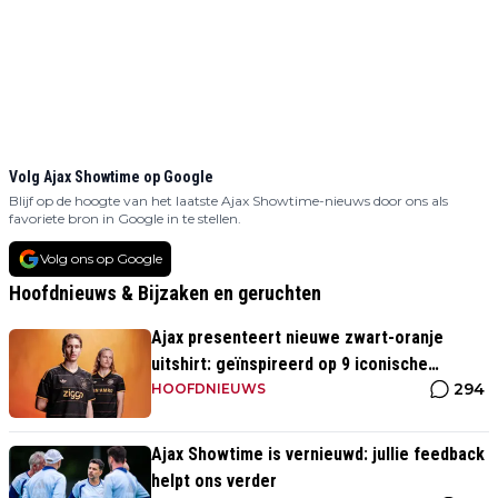
Volg Ajax Showtime op Google
Blijf op de hoogte van het laatste Ajax Showtime-nieuws door ons als
favoriete bron in Google in te stellen.
Volg ons op Google
Hoofdnieuws & Bijzaken en geruchten
Ajax presenteert nieuwe zwart-oranje
uitshirt: geïnspireerd op 9 iconische
294
momenten uit clubhistorie
HOOFDNIEUWS
Ajax Showtime is vernieuwd: jullie feedback
helpt ons verder