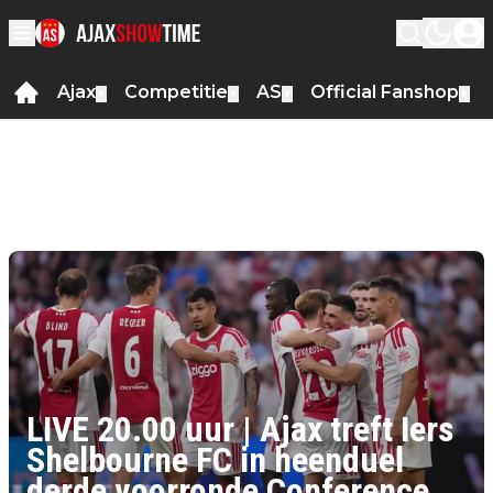
Ajax
Competitie
AS
Official Fanshop
▼
▼
▼
▼
Hoofdnieuws
LIVE 20.00 uur | Ajax treft Iers Shelbourne FC in
heenduel derde voorronde Conference League
06 aug. om 18:50
06 aug. om 18:50
•
326
LIVE 20.00 uur | Ajax treft Iers
Shelbourne FC in heenduel
derde voorronde Conference