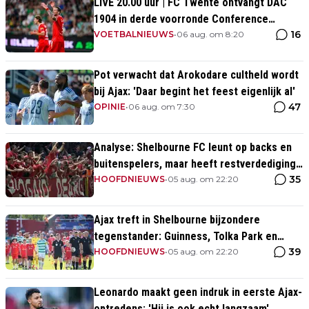
LIVE 20.00 uur | FC Twente ontvangt DAC
1904 in derde voorronde Conference
16
League
VOETBALNIEUWS
•
06 aug. om 8:20
Pot verwacht dat Arokodare cultheld wordt
bij Ajax: 'Daar begint het feest eigenlijk al'
47
OPINIE
•
06 aug. om 7:30
Analyse: Shelbourne FC leunt op backs en
buitenspelers, maar heeft restverdediging
35
totaal niet op orde
HOOFDNIEUWS
•
05 aug. om 22:20
Ajax treft in Shelbourne bijzondere
tegenstander: Guinness, Tolka Park en
39
bijzonder lage marktwaarde
HOOFDNIEUWS
•
05 aug. om 22:20
Leonardo maakt geen indruk in eerste Ajax-
optredens: 'Hij is ook echt langzaam'