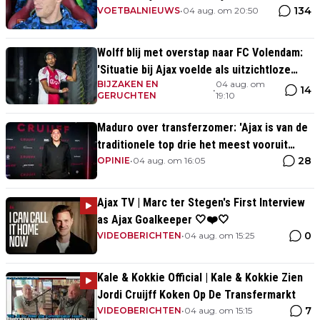
134
VOETBALNIEUWS
•
04 aug. om 20:50
Wolff blij met overstap naar FC Volendam:
'Situatie bij Ajax voelde als uitzichtloze
BIJZAKEN EN
04 aug. om
weg'
14
•
GERUCHTEN
19:10
Maduro over transferzomer: 'Ajax is van de
traditionele top drie het meest vooruit
28
gegaan'
OPINIE
•
04 aug. om 16:05
Ajax TV | Marc ter Stegen's First Interview
as Ajax Goalkeeper 🤍❤️🤍
0
VIDEOBERICHTEN
•
04 aug. om 15:25
Kale & Kokkie Official | Kale & Kokkie Zien
Jordi Cruijff Koken Op De Transfermarkt
7
VIDEOBERICHTEN
•
04 aug. om 15:15