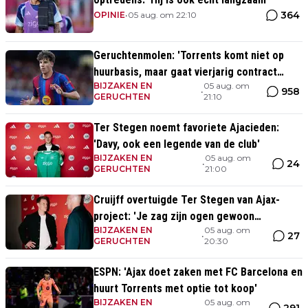
364
OPINIE
•
05 aug. om 22:10
Geruchtenmolen: 'Torrents komt niet op
huurbasis, maar gaat vierjarig contract
BIJZAKEN EN
05 aug. om
tekenen bij Ajax'
958
•
GERUCHTEN
21:10
Ter Stegen noemt favoriete Ajacieden:
'Davy, ook een legende van de club'
BIJZAKEN EN
05 aug. om
24
•
GERUCHTEN
21:00
Cruijff overtuigde Ter Stegen van Ajax-
project: 'Je zag zijn ogen gewoon
BIJZAKEN EN
05 aug. om
oplichten'
27
•
GERUCHTEN
20:30
ESPN: 'Ajax doet zaken met FC Barcelona en
huurt Torrents met optie tot koop'
BIJZAKEN EN
05 aug. om
291
•