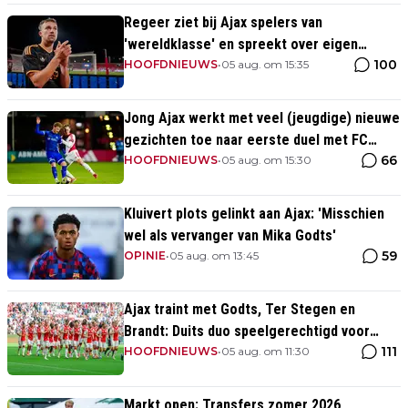
Regeer ziet bij Ajax spelers van
'wereldklasse' en spreekt over eigen
100
toekomst: 'Het wordt nog druk'
HOOFDNIEUWS
•
05 aug. om 15:35
Jong Ajax werkt met veel (jeugdige) nieuwe
gezichten toe naar eerste duel met FC
66
Dordrecht
HOOFDNIEUWS
•
05 aug. om 15:30
Kluivert plots gelinkt aan Ajax: 'Misschien
wel als vervanger van Mika Godts'
59
OPINIE
•
05 aug. om 13:45
Ajax traint met Godts, Ter Stegen en
Brandt: Duits duo speelgerechtigd voor
111
thuisduel met Shelbourne
HOOFDNIEUWS
•
05 aug. om 11:30
Markt open: Transfers zomer 2026