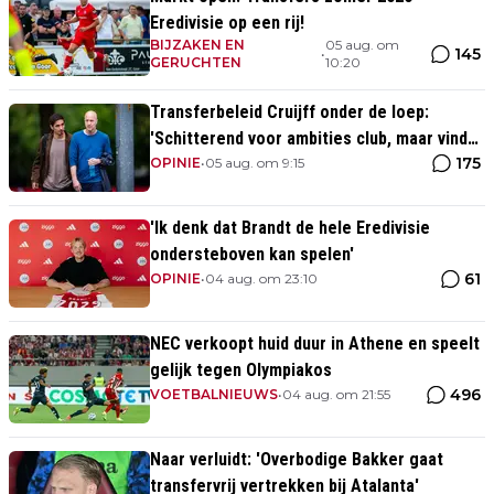
Eredivisie op een rij!
BIJZAKEN EN
05 aug. om
145
•
GERUCHTEN
10:20
Transferbeleid Cruijff onder de loep:
'Schitterend voor ambities club, maar vind
175
het heel opvallend'
OPINIE
•
05 aug. om 9:15
'Ik denk dat Brandt de hele Eredivisie
ondersteboven kan spelen'
61
OPINIE
•
04 aug. om 23:10
NEC verkoopt huid duur in Athene en speelt
gelijk tegen Olympiakos
496
VOETBALNIEUWS
•
04 aug. om 21:55
Naar verluidt: 'Overbodige Bakker gaat
transfervrij vertrekken bij Atalanta'