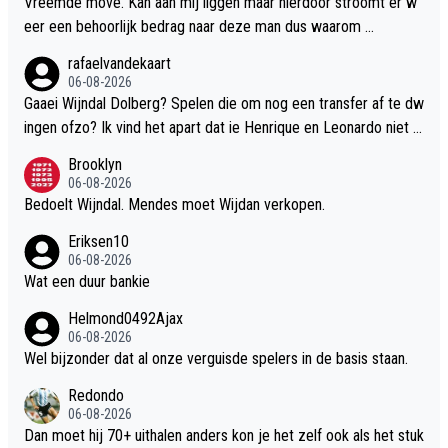
Vreemde move. Kan aan mij liggen maar hierdoor stroomt er w
eer een behoorlijk bedrag naar deze man dus waarom …
rafaelvandekaart
06-08-2026
Gaaei Wijndal Dolberg? Spelen die om nog een transfer af te dw
ingen ofzo? Ik vind het apart dat ie Henrique en Leonardo niet la
at starten om ritme op te doen
Brooklyn
06-08-2026
Bedoelt Wijndal. Mendes moet Wijdan verkopen.
Eriksen10
06-08-2026
Wat een duur bankie
Helmond0492Ajax
06-08-2026
Wel bijzonder dat al onze verguisde spelers in de basis staan.
Redondo
06-08-2026
Dan moet hij 70+ uithalen anders kon je het zelf ook als het stuk