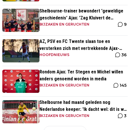
Shelbourne-trainer bewondert 'geweldige
geschiedenis' Ajax: 'Zag Kluivert de
9
winnende scoren'
BIJZAKEN EN GERUCHTEN
AZ, PSV en FC Twente slaan toe en
versterken zich met vertrekkende Ajax-
36
talenten
HOOFDNIEUWS
Rondom Ajax: Ter Stegen en Míchel willen
anders genoemd worden in media
145
BIJZAKEN EN GERUCHTEN
Shelbourne had maand geleden nog
Nederlandse keeper: 'Ik dacht wel: dit is wel
3
héél Iers'
BIJZAKEN EN GERUCHTEN