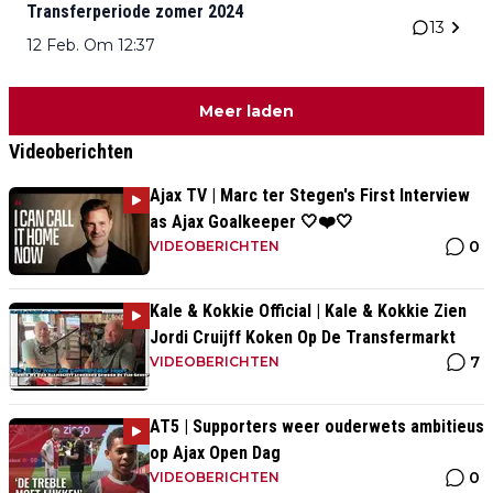
Transferperiode zomer 2024
13
12 Feb. Om 12:37
Meer laden
Videoberichten
Ajax TV | Marc ter Stegen's First Interview
as Ajax Goalkeeper 🤍❤️🤍
0
VIDEOBERICHTEN
Kale & Kokkie Official | Kale & Kokkie Zien
Jordi Cruijff Koken Op De Transfermarkt
7
VIDEOBERICHTEN
AT5 | Supporters weer ouderwets ambitieus
op Ajax Open Dag
0
VIDEOBERICHTEN