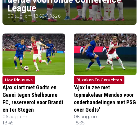
League
•
06 aug. om 18:50
326
Hoofdnieuws
Bijzaken En Geruchten
Ajax start met Godts en
'Ajax in zee met
Gaaei tegen Shelbourne
topmakelaar Mendes voor
FC, reserverol voor Brandt
onderhandelingen met PSG
en Ter Stegen
over Godts'
06 aug. om
06 aug.
06 aug. om
06 aug.
•
36
•
32
18:45
om 18:45
18:35
om 18:35