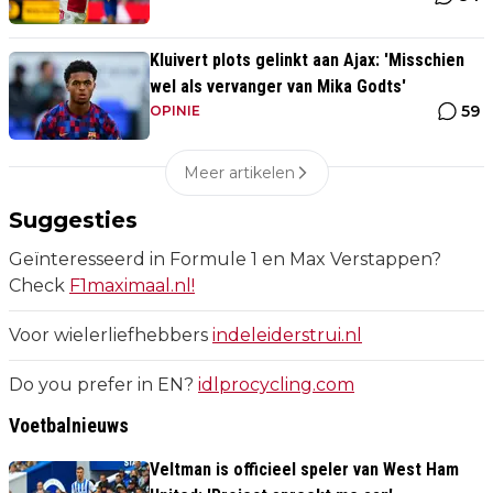
Kluivert plots gelinkt aan Ajax: 'Misschien
wel als vervanger van Mika Godts'
59
OPINIE
Meer artikelen
Suggesties
Geïnteresseerd in Formule 1 en Max Verstappen?
Check
F1maximaal.nl!
Voor wielerliefhebbers
indeleiderstrui.nl
Do you prefer in EN?
idlprocycling.com
Voetbalnieuws
Veltman is officieel speler van West Ham