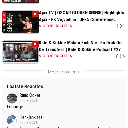
Ajax TV | OSCAR GLOUKH ⚽️⚽️⚽️ | Highlights
Ajax - FK Vojvodina | UEFA Conference
1
League
VIDEOBERICHTEN
Kale & Kokkie Maken Zich Niet Zo Druk Om
De Transfers | Kale & Kokkie Podcast #27
5
VIDEOBERICHTEN
Meer artikelen
Laatste Reacties
RuudKroket
06-08-2026
Febootje.
Henkjanklaas
06-08-2026