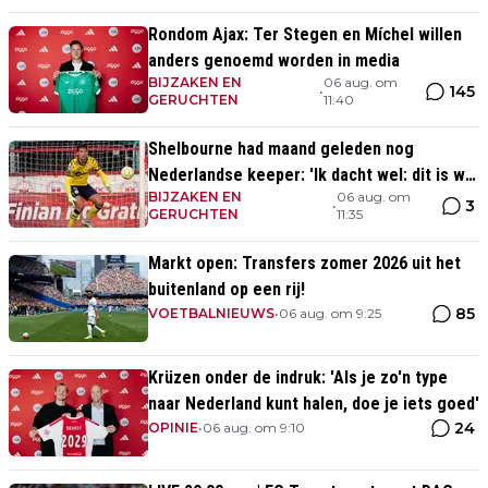
Rondom Ajax: Ter Stegen en Míchel willen
anders genoemd worden in media
BIJZAKEN EN
06 aug. om
145
•
GERUCHTEN
11:40
Shelbourne had maand geleden nog
Nederlandse keeper: 'Ik dacht wel: dit is wel
BIJZAKEN EN
06 aug. om
héél Iers'
3
•
GERUCHTEN
11:35
Markt open: Transfers zomer 2026 uit het
buitenland op een rij!
85
VOETBALNIEUWS
•
06 aug. om 9:25
Krüzen onder de indruk: 'Als je zo'n type
naar Nederland kunt halen, doe je iets goed'
24
OPINIE
•
06 aug. om 9:10