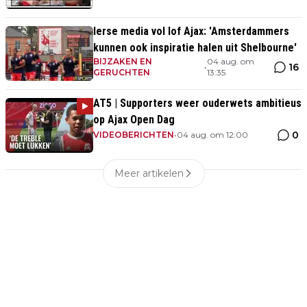
Ierse media vol lof Ajax: 'Amsterdammers
kunnen ook inspiratie halen uit Shelbourne'
BIJZAKEN EN
04 aug. om
16
•
GERUCHTEN
13:35
AT5 | Supporters weer ouderwets ambitieus
op Ajax Open Dag
0
VIDEOBERICHTEN
•
04 aug. om 12:00
Meer artikelen