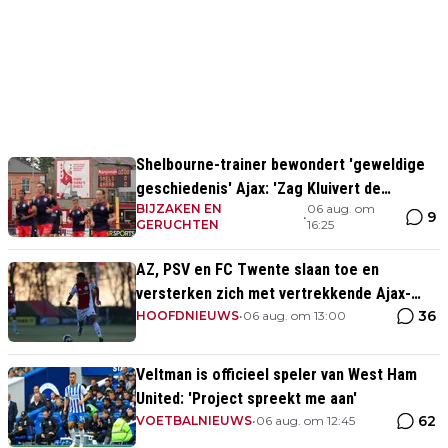
Shelbourne-trainer bewondert 'geweldige
geschiedenis' Ajax: 'Zag Kluivert de
BIJZAKEN EN
06 aug. om
winnende scoren'
9
•
GERUCHTEN
16:25
AZ, PSV en FC Twente slaan toe en
versterken zich met vertrekkende Ajax-
36
talenten
HOOFDNIEUWS
•
06 aug. om 13:00
Veltman is officieel speler van West Ham
United: 'Project spreekt me aan'
62
VOETBALNIEUWS
•
06 aug. om 12:45