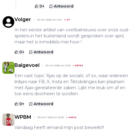
0
+
Antwoord
Volger
05 mei 2025 om 14:51
+
47
In het eerste artikel van voetbalnieuws over onze oud-
spelers in het buitenland wordt gesproken over april,
maar het is inmiddels mei hoor !
0
+
Antwoord
Balgevoel
02 mei 2025 om 21:30
+
38736
Een vast topic 'Ajax op de socials', of zo, waar iedereen
linkjes naar FB, X, Insta en Tiktokdinges kan plaatsen
met Ajax-gerelateerde zaken. Lijkt me leuk om af en
toe eens doorheen te scrollen.
0
+
Antwoord
WPBM
29 april 2025 om 16:30
+
40126
Vandaag heeft iemand mijn post bewerkt!!