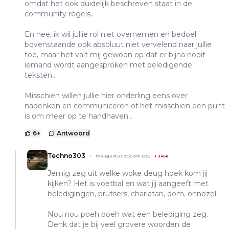
omdat het ook duidelijk beschreven staat in de
community regels..
En nee, ik wil jullie rol niet overnemen en bedoel
bovenstaande ook absoluut niet vervelend naar jullie
toe, maar het valt mij gewoon op dat er bijna nooit
iemand wordt aangesproken met beledigende
teksten...
Misschien willen jullie hier onderling eens over
nadenken en communiceren of het misschien een punt
is om meer op te handhaven...
6
+
Antwoord
Techno303
19 augustus 2025 om 12:52
+
3458
Jemig zeg uit welke woke deug hoek kom jij
kijken? Het is voetbal en wat jij aangeeft met
beledigingen, prutsers, charlatan, dom, onnozel
Nou nou poeh poeh wat een belediging zeg.
Denk dat je bij veel grovere woorden de