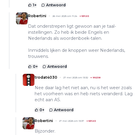
1
+
Antwoord
Robertini
26 mei 2025 om 11:24
+
53120
Dat onderstrepen ligt gewoon aan je taal-
instellingen. Zo heb ik beide Engels en
Nederlands als woordenboek-talen.
Inmiddels lijken de knoppen weer Nederlands,
trouwens.
0
+
Antwoord
trodat4030
27 mei 2025 om 13:32
+
99238
Nee daar lag het niet aan, nu is het weer zoals
het voorheen was en heb niets veranderd. Lag
echt aan AS.
0
+
Antwoord
Robertini
27 mei 2025 om 13:37
+
53120
Bijzonder.