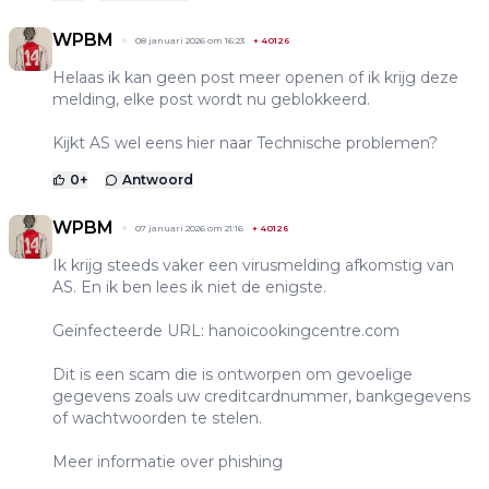
WPBM
08 januari 2026 om 16:23
+
40126
Helaas ik kan geen post meer openen of ik krijg deze
melding, elke post wordt nu geblokkeerd.
Kijkt AS wel eens hier naar Technische problemen?
0
+
Antwoord
WPBM
07 januari 2026 om 21:16
+
40126
Ik krijg steeds vaker een virusmelding afkomstig van
AS. En ik ben lees ik niet de enigste.
Geïnfecteerde URL: hanoicookingcentre.com
Dit is een scam die is ontworpen om gevoelige
gegevens zoals uw creditcardnummer, bankgegevens
of wachtwoorden te stelen.
Meer informatie over phishing