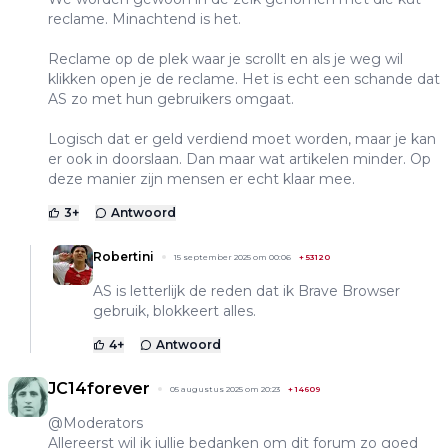
reclame. Minachtend is het.
Reclame op de plek waar je scrollt en als je weg wil
klikken open je de reclame. Het is echt een schande dat
AS zo met hun gebruikers omgaat.
Logisch dat er geld verdiend moet worden, maar je kan
er ook in doorslaan. Dan maar wat artikelen minder. Op
deze manier zijn mensen er echt klaar mee.
3
+
Antwoord
Robertini
15 september 2025 om 00:06
+
53120
AS is letterlijk de reden dat ik Brave Browser
gebruik, blokkeert alles.
4
+
Antwoord
JC14forever
05 augustus 2025 om 20:23
+
14609
@Moderators
Allereerst wil ik jullie bedanken om dit forum zo goed