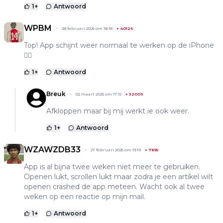
1
+
Antwoord
WPBM
28 februari 2025 om 18:18
+
40126
Top! App schijnt weer normaal te werken op de iPhone
👍🏻
1
+
Antwoord
Breuk
02 maart 2025 om 17:15
+
32009
Afkloppen maar bij mij werkt ie ook weer.
1
+
Antwoord
WZAWZDB33
27 februari 2025 om 13:19
+
7895
App is al bijna twee weken niet meer te gebruiken.
Openen lukt, scrollen lukt maar zodra je een artikel wilt
openen crashed de app meteen. Wacht ook al twee
weken op een reactie op mijn mail.
1
+
Antwoord