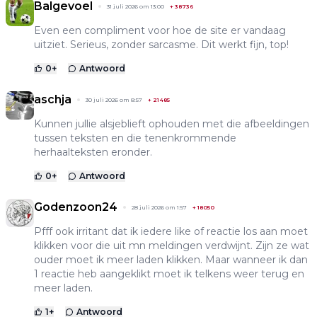
Balgevoel
31 juli 2026 om 13:00
+
38736
Even een compliment voor hoe de site er vandaag
uitziet. Serieus, zonder sarcasme. Dit werkt fijn, top!
0
+
Antwoord
aschja
30 juli 2026 om 8:57
+
21485
Kunnen jullie alsjeblieft ophouden met die afbeeldingen
tussen teksten en die tenenkrommende
herhaalteksten eronder.
0
+
Antwoord
Godenzoon24
28 juli 2026 om 1:57
+
18050
Pfff ook irritant dat ik iedere like of reactie los aan moet
klikken voor die uit mn meldingen verdwijnt. Zijn ze wat
ouder moet ik meer laden klikken. Maar wanneer ik dan
1 reactie heb aangeklikt moet ik telkens weer terug en
meer laden.
1
+
Antwoord