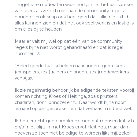
mogelijk te moderaten waar nodig, met het aanspreken
van users als ze zich niet aan de community regels
houden... En ik snap ook heel goed dat jullie niet altijd
alles kunnen zien en dat het ook veel werk is en lastig is
om alles bij te houden...
Maar er valt mij wel op dat één van de community
regels bijna niet wordt gehandhaafd en dat is regel
nummer 12:
"Beledigende taal, schelden naar andere gebruikers,
(ex-)spelers, (ex-)trainers en andere (ex-)medewerkers
van Ajax."
Ik zie regelmatig behoorlijk beledigende teksten voorbij
komen richting Kroes of Heitinga, zoals prutsers,
charlatan, dom, onnozel enz... Daar wordt bijna nooit
iemand op aangesproken en dat verbaast mij best wel...
Ik heb er echt geen probleem mee dat mensen kritisch
en/of niet blij zijn met Kroes en/of Heitinga, maar dan
hoeven ze toch niet beledigd te worden lijkt mij, zeker