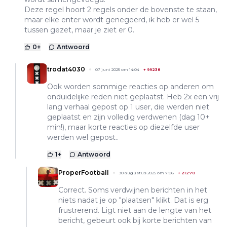
Deze regel hoort 2 regels onder de bovenste te staan,
maar elke enter wordt genegeerd, ik heb er wel 5
tussen gezet, maar je ziet er 0.
0
+
Antwoord
trodat4030
07 juni 2025 om 14:04
+
99238
Ook worden sommige reacties op anderen om
onduidelijke reden niet geplaatst. Heb 2x een vrij
lang verhaal gepost op 1 user, die werden niet
geplaatst en zijn volledig verdwenen (dag 10+
min!), maar korte reacties op diezelfde user
werden wel gepost..
1
+
Antwoord
ProperFootball
30 augustus 2025 om 7:06
+
21270
Correct. Soms verdwijnen berichten in het
niets nadat je op "plaatsen" klikt. Dat is erg
frustrerend. Ligt niet aan de lengte van het
bericht, gebeurt ook bij korte berichten van