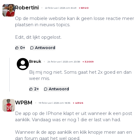
Robertini
22 februari 2025 om 8:49
+
53120
Op de mobiele website kan ik geen losse reactie meer
plaatsen in nieuws topics.
Edit, dit lijkt opgelost.
0
+
Antwoord
Breuk
24 februari 2025 om 20:38
+
32009
Bij mij nog niet. Soms gaat het 2x goed en dan
weer mis.
2
+
Antwoord
WPBM
19 februari 2025 om 18:35
+
40126
De app op de IPhone klapt er uit wanneer ik een post
aanklik. Vandaag was er nog 1 die er last van had.
Wanneer ik de app aanklik en klik knopje meer aan en
dan forum gaat het wel goed.