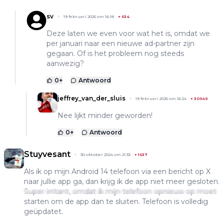
sv
19 februari 2025 om 16:18
+
634
Deze laten we even voor wat het is, omdat we
per januari naar een nieuwe ad-partner zijn
gegaan. Of is het probleem nog steeds
aanwezig?
0
+
Antwoord
jeffrey_van_der_sluis
19 februari 2025 om 16:24
+
30949
Nee lijkt minder geworden!
0
+
Antwoord
Stuyvesant
30 oktober 2024 om 21:33
+
1637
Als ik op mijn Android 14 telefoon via een bericht op X
naar jullie app ga, dan krijg ik de app niet meer gesloten.
Super irritant, omdat ik mijn telefoon opnieuw op moet
starten om de app dan te sluiten. Telefoon is volledig
geüpdatet.