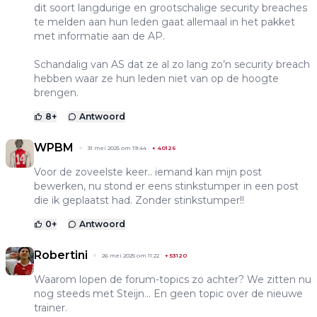
dit soort langdurige en grootschalige security breaches
te melden aan hun leden gaat allemaal in het pakket
met informatie aan de AP.
Schandalig van AS dat ze al zo lang zo’n security breach
hebben waar ze hun leden niet van op de hoogte
brengen.
8
+
Antwoord
WPBM
31 mei 2025 om 19:44
+
40126
Voor de zoveelste keer.. iemand kan mijn post
bewerken, nu stond er eens stinkstumper in een post
die ik geplaatst had. Zonder stinkstumper!!
0
+
Antwoord
Robertini
26 mei 2025 om 11:22
+
53120
Waarom lopen de forum-topics zo achter? We zitten nu
nog steeds met Steijn... En geen topic over de nieuwe
trainer.