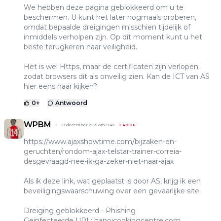
We hebben deze pagina geblokkeerd om u te
beschermen. U kunt het later nogmaals proberen,
omdat bepaalde dreigingen misschien tijdelijk of
inmiddels verholpen zijn. Op dit moment kunt u het
beste terugkeren naar veiligheid.
Het is wel Https, maar de certificaten zijn verlopen
zodat browsers dit als onveilig zien. Kan de ICT van AS
hier eens naar kijken?
0
+
Antwoord
WPBM
23 december 2025 om 11:47
+
40126
https://www.ajaxshowtime.com/bijzaken-en-
geruchten/rondom-ajax-telstar-trainer-correia-
desgevraagd-nee-ik-ga-zeker-niet-naar-ajax
Als ik deze link, wat geplaatst is door AS, krijg ik een
beveiligingswaarschuwing over een gevaarlijke site.
Dreiging geblokkeerd - Phishing
Geïnfecteerde URL: hanoicookingcentre.com