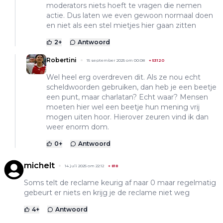
moderators niets hoeft te vragen die nemen
actie. Dus laten we even gewoon normaal doen
en niet als een stel mietjes hier gaan zitten
2
+
Antwoord
Robertini
15 september 2025 om 00:08
+
53120
Wel heel erg overdreven dit. Als ze nou echt
scheldwoorden gebruiken, dan heb je een beetje
een punt, maar charlatan? Echt waar? Mensen
moeten hier wel een beetje hun mening vrij
mogen uiten hoor. Hierover zeuren vind ik dan
weer enorm dom.
0
+
Antwoord
michelt
14 juli 2025 om 22:12
+
818
Soms telt de reclame keurig af naar 0 maar regelmatig
gebeurt er niets en krijg je de reclame niet weg
4
+
Antwoord