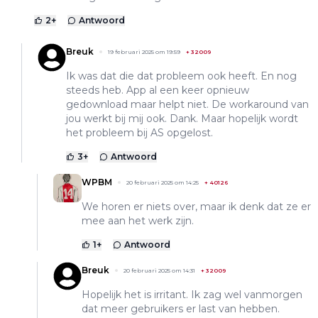
2
+
Antwoord
Breuk
19 februari 2025 om 19:59
+
32009
Ik was dat die dat probleem ook heeft. En nog
steeds heb. App al een keer opnieuw
gedownload maar helpt niet. De workaround van
jou werkt bij mij ook. Dank. Maar hopelijk wordt
het probleem bij AS opgelost.
3
+
Antwoord
WPBM
20 februari 2025 om 14:25
+
40126
We horen er niets over, maar ik denk dat ze er
mee aan het werk zijn.
1
+
Antwoord
Breuk
20 februari 2025 om 14:31
+
32009
Hopelijk het is irritant. Ik zag wel vanmorgen
dat meer gebruikers er last van hebben.