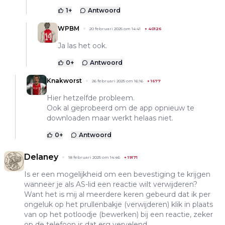
1
+
Antwoord
WPBM
20 februari 2025 om 14:41
+
40126
Ja las het ook.
0
+
Antwoord
Knakworst
26 februari 2025 om 16:16
+
1677
Hier hetzelfde probleem.
Ook al geprobeerd om de app opnieuw te
downloaden maar werkt helaas niet.
0
+
Antwoord
Delaney
18 februari 2025 om 14:46
+
19171
Is er een mogelijkheid om een bevestiging te krijgen
wanneer je als AS-lid een reactie wilt verwijderen?
Want het is mij al meerdere keren gebeurd dat ik per
ongeluk op het prullenbakje (verwijderen) klik in plaats
van op het potloodje (bewerken) bij een reactie, zeker
op de telefoon is dat erg vervelend.