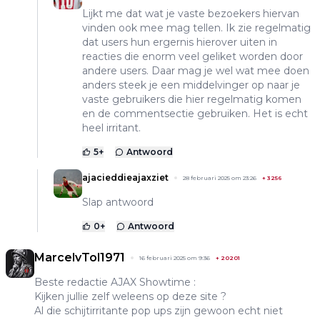
Lijkt me dat wat je vaste bezoekers hiervan
vinden ook mee mag tellen. Ik zie regelmatig
dat users hun ergernis hierover uiten in
reacties die enorm veel geliket worden door
andere users. Daar mag je wel wat mee doen
anders steek je een middelvinger op naar je
vaste gebruikers die hier regelmatig komen
en de commentsectie gebruiken. Het is echt
heel irritant.
5
+
Antwoord
ajacieddieajaxziet
28 februari 2025 om 23:26
+
3256
Slap antwoord
0
+
Antwoord
MarcelvTol1971
16 februari 2025 om 9:36
+
20201
Beste redactie AJAX Showtime :
Kijken jullie zelf weleens op deze site ?
Al die schijtirritante pop ups zijn gewoon echt niet