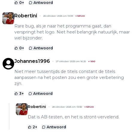
0
+
Antwoord
Robertini
28 oktober 2025 om 13:39
+
53120
Rare bug, als je naar het programma gaat, dan
verspringt het logo. Niet heel belangrijk natuurlijk, maar
wel bijzonder.
0
+
Antwoord
Johannes1996
27 oktober 2025 om 16:25
+
990
Niet meer tussentijds de titels constant de titels
aanpassen na het posten zou een grote verbetering
zijn.
3
+
Antwoord
Robertini
28 oktober 2025 om 13:38
+
53120
Dat is AB-testen, en het is stront-vervelend.
2
+
Antwoord