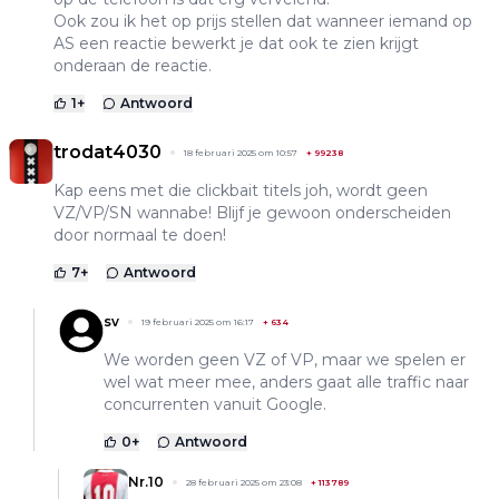
Ook zou ik het op prijs stellen dat wanneer iemand op
AS een reactie bewerkt je dat ook te zien krijgt
onderaan de reactie.
1
+
Antwoord
trodat4030
18 februari 2025 om 10:57
+
99238
Kap eens met die clickbait titels joh, wordt geen
VZ/VP/SN wannabe! Blijf je gewoon onderscheiden
door normaal te doen!
7
+
Antwoord
sv
19 februari 2025 om 16:17
+
634
We worden geen VZ of VP, maar we spelen er
wel wat meer mee, anders gaat alle traffic naar
concurrenten vanuit Google.
0
+
Antwoord
Nr.10
28 februari 2025 om 23:08
+
113789