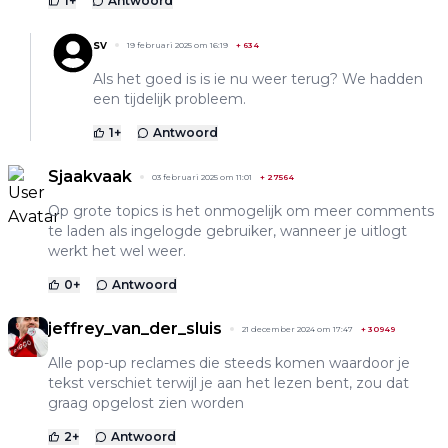
1
+
Antwoord
sv
19 februari 2025 om 16:19
+
634
Als het goed is is ie nu weer terug? We hadden
een tijdelijk probleem.
1
+
Antwoord
Sjaakvaak
03 februari 2025 om 11:01
+
27564
Op grote topics is het onmogelijk om meer comments
te laden als ingelogde gebruiker, wanneer je uitlogt
werkt het wel weer.
0
+
Antwoord
jeffrey_van_der_sluis
21 december 2024 om 17:47
+
30949
Alle pop-up reclames die steeds komen waardoor je
tekst verschiet terwijl je aan het lezen bent, zou dat
graag opgelost zien worden
2
+
Antwoord