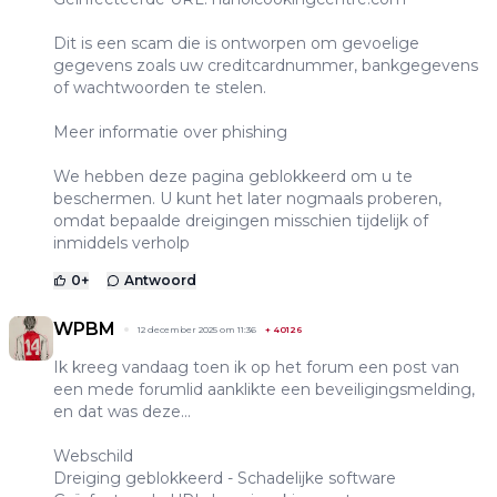
Dit is een scam die is ontworpen om gevoelige
gegevens zoals uw creditcardnummer, bankgegevens
of wachtwoorden te stelen.
Meer informatie over phishing
We hebben deze pagina geblokkeerd om u te
beschermen. U kunt het later nogmaals proberen,
omdat bepaalde dreigingen misschien tijdelijk of
inmiddels verholp
0
+
Antwoord
WPBM
12 december 2025 om 11:36
+
40126
Ik kreeg vandaag toen ik op het forum een post van
een mede forumlid aanklikte een beveiligingsmelding,
en dat was deze...
Webschild
Dreiging geblokkeerd - Schadelijke software