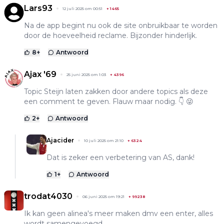
Lars93
12 juli 2025 om 00:51
+
1465
Na de app begint nu ook de site onbruikbaar te worden
door de hoeveelheid reclame. Bijzonder hinderlijk.
8
+
Antwoord
Ajax '69
25 juni 2025 om 1:03
+
4396
Topic Steijn laten zakken door andere topics als deze
een comment te geven. Flauw maar nodig. 👇 😜
2
+
Antwoord
Ajacider
10 juli 2025 om 21:10
+
6324
Dat is zeker een verbetering van AS, dank!
1
+
Antwoord
trodat4030
06 juni 2025 om 19:21
+
99238
Ik kan geen alinea's meer maken dmv een enter, alles
wordt samengevoegd.