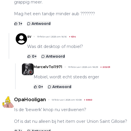
grappig meer.
Mag het een tandje minder aub ???????
1
+
Antwoord
sv
19 februari 2025 om 16:16
+
634
Was dit desktop of mobiel?
0
+
Antwoord
MarcelvTol1971
19 februari 2025 om 18:29
+
20201
Mobiel, wordt echt steeds erger
0
+
Antwoord
OpaHooligan
13 februari 2025 om 10:08
+
6960
Is de 'bewerk' knop nu verdwenen?
Of is dat nu alleen bij het item over Union Saint Gilloise?