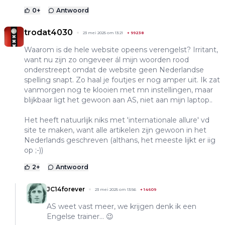
0
+
Antwoord
trodat4030
23 mei 2025 om 13:21
+
99238
Waarom is de hele website opeens verengelst? Irritant,
want nu zijn zo ongeveer ál mijn woorden rood
onderstreept omdat de website geen Nederlandse
spelling snapt. Zo haal je foutjes er nog amper uit. Ik zat
vanmorgen nog te klooien met mn instellingen, maar
blijkbaar ligt het gewoon aan AS, niet aan mijn laptop..
Het heeft natuurlijk niks met 'internationale allure' vd
site te maken, want alle artikelen zijn gewoon in het
Nederlands geschreven (althans, het meeste lijkt er iig
op ;-))
2
+
Antwoord
JC14forever
23 mei 2025 om 13:56
+
14609
AS weet vast meer, we krijgen denk ik een
Engelse trainer... 😉