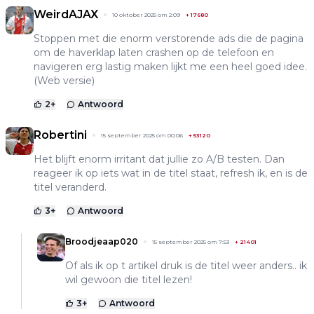
WeirdAJAX
10 oktober 2025 om 2:09
+
17680
Stoppen met die enorm verstorende ads die de pagina
om de haverklap laten crashen op de telefoon en
navigeren erg lastig maken lijkt me een heel goed idee.
(Web versie)
2
+
Antwoord
Robertini
15 september 2025 om 00:06
+
53120
Het blijft enorm irritant dat jullie zo A/B testen. Dan
reageer ik op iets wat in de titel staat, refresh ik, en is de
titel veranderd.
3
+
Antwoord
Broodjeaap020
15 september 2025 om 7:53
+
21401
Of als ik op t artikel druk is de titel weer anders.. ik
wil gewoon die titel lezen!
3
+
Antwoord