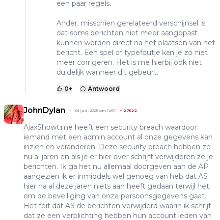
een paar regels.
Ander, misschien gerelateerd verschijnsel is
dat soms berichten niet meer aangepast
kunnen worden direct na het plaatsen van het
bericht. Een spel of typefoutje kan je zo niet
meer corrigeren. Het is me hierbij ook niet
duidelijk wanneer dit gebeurt.
0
+
Antwoord
JohnDylan
01 juni 2025 om 12:57
+
27522
AjaxShowtime heeft een security breach waardoor
iemand met een admin account al onze gegevens kan
inzien en veranderen. Deze security breach hebben ze
nu al jaren en als je er hier over schrijft verwijderen ze je
berichten. Ik ga het nu allemaal doorgeven aan de AP
aangezien ik er inmiddels wel genoeg van heb dat AS
hier na al deze jaren niets aan heeft gedaan terwijl het
om de beveiliging van onze persoonsgegevens gaat.
Het feit dat AS de berichten verwijderd waarin ik schrijf
dat ze een verplichting hebben hun account leden van