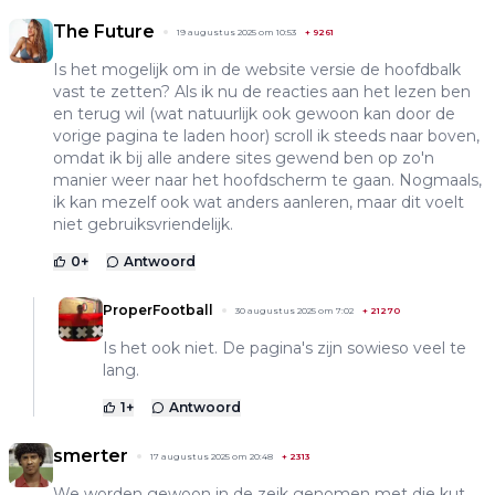
The Future
19 augustus 2025 om 10:53
+
9261
Is het mogelijk om in de website versie de hoofdbalk
vast te zetten? Als ik nu de reacties aan het lezen ben
en terug wil (wat natuurlijk ook gewoon kan door de
vorige pagina te laden hoor) scroll ik steeds naar boven,
omdat ik bij alle andere sites gewend ben op zo'n
manier weer naar het hoofdscherm te gaan. Nogmaals,
ik kan mezelf ook wat anders aanleren, maar dit voelt
niet gebruiksvriendelijk.
0
+
Antwoord
ProperFootball
30 augustus 2025 om 7:02
+
21270
Is het ook niet. De pagina's zijn sowieso veel te
lang.
1
+
Antwoord
smerter
17 augustus 2025 om 20:48
+
2313
We worden gewoon in de zeik genomen met die kut