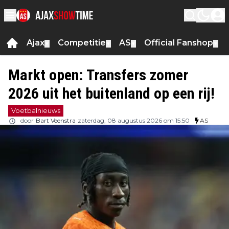
Ajax
Competitie
AS
Official Fanshop
▼
▼
▼
▼
Markt open: Transfers zomer
2026 uit het buitenland op een rij!
Voetbalnieuws
door
Bart Veenstra
zaterdag, 08 augustus 2026 om 15:50
AS