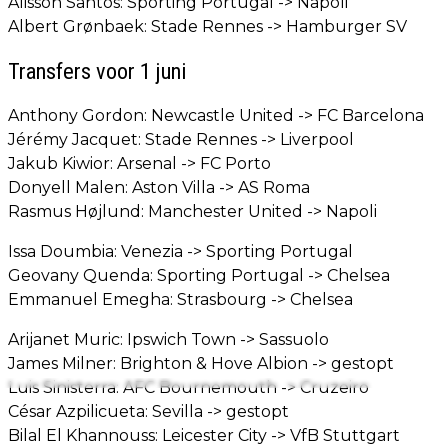
Alisson Santos: Sporting Portugal -> Napoli
Albert Grønbaek: Stade Rennes -> Hamburger SV
Transfers voor 1 juni
Anthony Gordon: Newcastle United -> FC Barcelona
Jérémy Jacquet: Stade Rennes -> Liverpool
Jakub Kiwior: Arsenal -> FC Porto
Donyell Malen: Aston Villa -> AS Roma
Rasmus Højlund: Manchester United -> Napoli
Issa Doumbia: Venezia -> Sporting Portugal
Geovany Quenda: Sporting Portugal -> Chelsea
Emmanuel Emegha: Strasbourg -> Chelsea
Arijanet Muric: Ipswich Town -> Sassuolo
James Milner: Brighton & Hove Albion -> gestopt
Luis Sinisterra: AFC Bournemouth -> Cruzeiro
César Azpilicueta: Sevilla -> gestopt
Bilal El Khannouss: Leicester City -> VfB Stuttgart