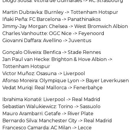
Diogo Sousa: Vitória de Guimarães -> RC Strasbourg
Martin Dubravka: Burnley -> Tottenham Hotspur
Iñaki Peña: FC Barcelona -> Panathinaikos
Jimmy-Jay Morgan: Chelsea -> West Bromwich Albion
Charles Vanhoutte: OGC Nice -> Feyenoord
Giovanni Daffara: Avellino -> Juventus
Gonçalo Oliveira: Benfica -> Stade Rennes
Jan Paul van Hecke: Brighton & Hove Albion ->
Tottenham Hotspur
Victor Muñoz: Osasuna -> Liverpool
Afonso Moreira: Olympique Lyon -> Bayer Leverkusen
Vedat Muriqi: Real Mallorca -> Fenerbahçe
Ibrahima Konaté: Liverpool -> Real Madrid
Sebastian Walukiewicz: Torino -> Sassuolo
Mauro Arambarri: Getafe -> River Plate
Bernardo Silva: Manchester City -> Real Madrid
Francesco Camarda: AC Milan -> Lecce