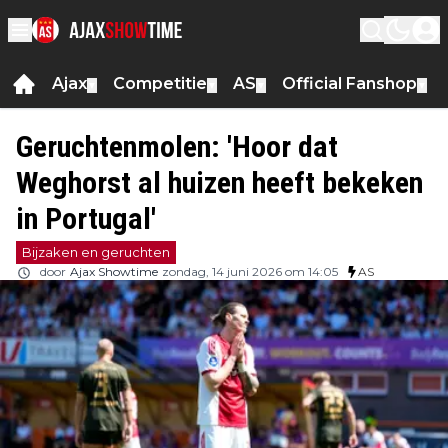
Ajax
Competitie
AS
Official Fanshop
▼
▼
▼
▼
Geruchtenmolen: 'Hoor dat
Weghorst al huizen heeft bekeken
in Portugal'
Bijzaken en geruchten
door
Ajax Showtime
zondag, 14 juni 2026 om 14:05
AS