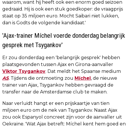
waarom, want hij heeft ook een enorm goed seizoen
gedraaid. Hij is ook een stuk goedkoper: de vraagprijs
staat op 35 miljoen euro. Mocht Saibari niet lukken,
dan is Godts de volgende kandidaat.'
'Ajax-trainer Míchel voerde donderdag belangrijk
gesprek met Tsygankov'
Er zou donderdag een 'belangrijk gesprek' hebben
plaatsgevonden tussen Ajax en Girona-aanvaller
Viktor Tsygankov
. Dat meldt het Spaanse medium
AS
.
Tijdens die ontmoeting zou
Míchel
, de nieuwe
trainer van Ajax, Tsygankov hebben gevraagd de
transfer naar de Amsterdamse club te maken.
Naar verluidt hangt er een prijskaartje van tien
miljoen euro om de nek van Tsygankov. Naast Ajax
zou ook Espanyol concreet zijn voor de aanvaller uit
Oekraïne. 'Wat Ajax betreft: Míchel kent hem goed en