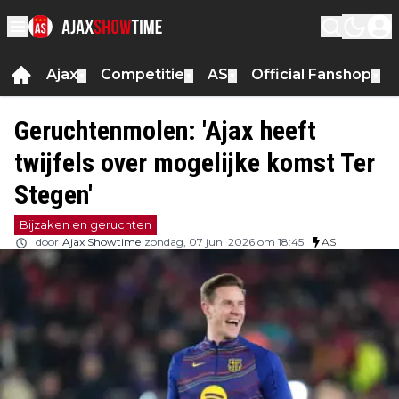
Ajax
Competitie
AS
Official Fanshop
▼
▼
▼
▼
Geruchtenmolen: 'Ajax heeft
twijfels over mogelijke komst Ter
Stegen'
Bijzaken en geruchten
door
Ajax Showtime
zondag, 07 juni 2026 om 18:45
AS