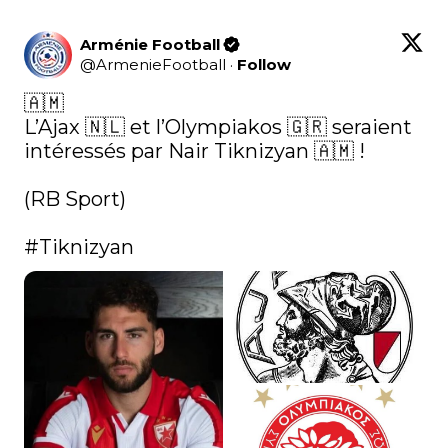
Arménie Football
@
ArmenieFootball
·
Follow
🇦🇲

L’Ajax 🇳🇱 et l’Olympiakos 🇬🇷 seraient 
intéressés par Nair Tiknizyan 🇦🇲 ! 

(RB Sport)

#Tiknizyan