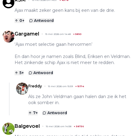
15 mei 2026 om 14:57
+
4378
Ajax maakt zeker geen kans bij een van de drie.
0
+
Antwoord
Gargamel
15 mei 2026 om 14:48
+
5890
‘Ajax moet selectie gaan hervormen’
En dan hoor je namen zoals Blind, Eriksen en Veldman.
Het zinkende schip Ajax is niet meer te redden.
5
+
Antwoord
Freddy
15 mei 2026 om 15:59
+
15714
Als ze John Veldman gaan halen dan zie ik het
ook somber in.
7
+
Antwoord
Balgevoel
15 mei 2026 om 14:08
+
38736