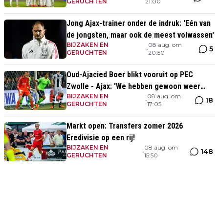
GERUCHTEN
21:00
Jong Ajax-trainer onder de indruk: 'Eén van
de jongsten, maar ook de meest volwassen'
BIJZAKEN EN
08 aug. om
5
•
GERUCHTEN
20:50
Oud-Ajacied Boer blikt vooruit op PEC
Zwolle - Ajax: 'We hebben gewoon weer
BIJZAKEN EN
08 aug. om
kans tegen Ajax'
18
•
GERUCHTEN
17:05
Markt open: Transfers zomer 2026
Eredivisie op een rij!
BIJZAKEN EN
08 aug. om
148
•
GERUCHTEN
15:50