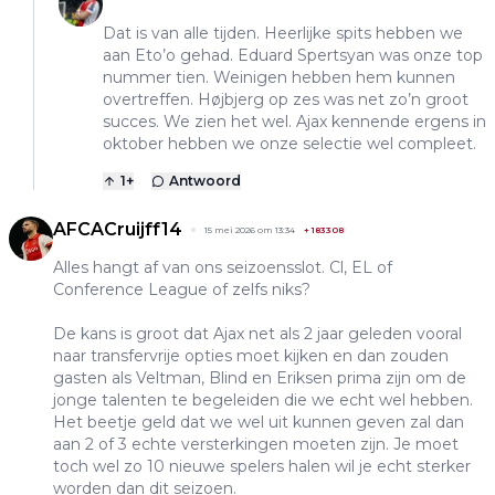
Dat is van alle tijden. Heerlijke spits hebben we
aan Eto’o gehad. Eduard Spertsyan was onze top
nummer tien. Weinigen hebben hem kunnen
overtreffen. Højbjerg op zes was net zo’n groot
succes. We zien het wel. Ajax kennende ergens in
oktober hebben we onze selectie wel compleet.
1
+
Antwoord
AFCACruijff14
15 mei 2026 om 13:34
+
183308
Alles hangt af van ons seizoensslot. Cl, EL of
Conference League of zelfs niks?
De kans is groot dat Ajax net als 2 jaar geleden vooral
naar transfervrije opties moet kijken en dan zouden
gasten als Veltman, Blind en Eriksen prima zijn om de
jonge talenten te begeleiden die we echt wel hebben.
Het beetje geld dat we wel uit kunnen geven zal dan
aan 2 of 3 echte versterkingen moeten zijn. Je moet
toch wel zo 10 nieuwe spelers halen wil je echt sterker
worden dan dit seizoen.