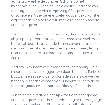
achteruit, Frenkie de Jong en Schöne op het
middenveld, en Ziyech en Tadic voorin. Daardoor kon
een tegenstander niet simpelweg één spelmaker
uitschakelen. Als je de ene speler dubbel dekt, komt er
ergens anders op het veld ruimte vrij voor een andere
creatieve speler.
Kijk je naar het Ajax van dit seizoen, dan mag je blij zijn
als je op enig moment twee echt creatieve spelers in
het elftal hebt staan. Zet de tegenstander daar druk op,
dan wordt het al snel breed, terug, weer breed, terug
naar de keeper en uiteindelijk een lange bal richting de
zijlijn.
Kortom: Ajax heeft veel meer creativiteit nodig. Of je
moet heel bewust zeggen: we doen het zoals Farioli en
bouwen een speelwijze rondom de spelers die we wél
hebben. Maar dat vonden veel supporters vervolgens
ook niet goed, omdat het niet “des Ajax” zou zijn.
Ik ben ervan overtuigd dat Ajax met een paar goede
creatieve spelmakers in elke linie, aangevuld met jonge
talentvolle spelers als Steur, Mokio, Godts, Bounida,