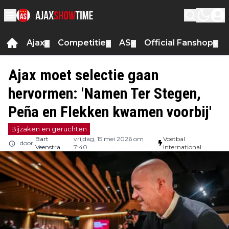
Ajax
Competitie
AS
Official Fanshop
▼
▼
▼
▼
Ajax moet selectie gaan
hervormen: 'Namen Ter Stegen,
Peña en Flekken kwamen voorbij'
Bijzaken en geruchten
Bart
vrijdag, 15 mei 2026 om
Voetbal
door
Veenstra
7:40
International