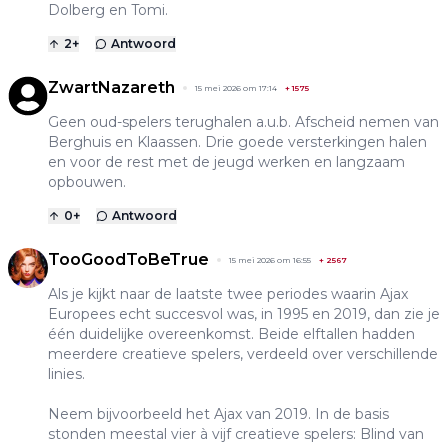
Dolberg en Tomi.
2
+
Antwoord
ZwartNazareth
15 mei 2026 om 17:14
+
1575
Geen oud-spelers terughalen a.u.b. Afscheid nemen van
Berghuis en Klaassen. Drie goede versterkingen halen
en voor de rest met de jeugd werken en langzaam
opbouwen.
0
+
Antwoord
TooGoodToBeTrue
15 mei 2026 om 16:55
+
2567
Als je kijkt naar de laatste twee periodes waarin Ajax
Europees echt succesvol was, in 1995 en 2019, dan zie je
één duidelijke overeenkomst. Beide elftallen hadden
meerdere creatieve spelers, verdeeld over verschillende
linies.
Neem bijvoorbeeld het Ajax van 2019. In de basis
stonden meestal vier à vijf creatieve spelers: Blind van