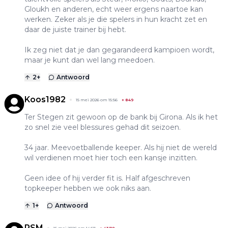
Gloukh en anderen, echt weer ergens naartoe kan
werken. Zeker als je die spelers in hun kracht zet en
daar de juiste trainer bij hebt.
Ik zeg niet dat je dan gegarandeerd kampioen wordt,
maar je kunt dan wel lang meedoen.
2
+
Antwoord
Koos1982
15 mei 2026 om 15:56
+
849
Ter Stegen zit gewoon op de bank bij Girona. Als ik het
zo snel zie veel blessures gehad dit seizoen.
34 jaar. Meevoetballende keeper. Als hij niet de wereld
wil verdienen moet hier toch een kansje inzitten.
Geen idee of hij verder fit is. Half afgeschreven
topkeeper hebben we ook niks aan.
1
+
Antwoord
RSM