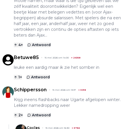
Mooie namen, maar waar is die tijd gebleven dat we
zélf kwaliteit doorontwikkelden? Eigenlijk wel een
beetje klaar met belegen vedettes en (voor Ajax-
begrippen) absurde salarissen. Met spelers die na een
half jaar, een jaar, anderhalf jaar, weer net zo goed
vertrokken zijn en continu de opties aftasten op iets
beters dan Ajax...
4
+
Antwoord
Betuwe85
15 mei 2026 om 14:00
+
26358
leuke een aardig maar ik zie het somber in
1
+
Antwoord
Schippersson
15 mei 2026 om 13:37
+
3018
Krijg ineens flashbacks naar Ugarte afgelopen winter.
Lekker namedropping weer
2
+
Antwoord
Cocles
15 mei 2026 om 16:30
+
3782