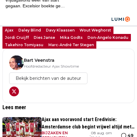
Ajax
Daley Blind
Davy Klaassen
Wout Weghorst
Jordi Cruijff
Dies Janse
Mika Godts
Don-Angelo Konadu
Takehiro Tomiyasu
Marc-André Ter Stegen
Bart Veenstra
Hoofdredacteur Ajax Showtime
Bekijk berichten van de auteur
Lees meer
Ajax aan vooravond start Eredivisie:
Amsterdamse club begint vrijwel altijd met
BIJZAKEN EN
08 aug. om
zege
49
•