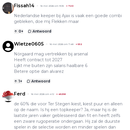
Fissah14
16 mei 2026 om 9:05
+
720
Nederlandse keeper bij Ajax is vaak een goede combi
gebleken, doe mij Flekken maar
0
+
Antwoord
Wietze0605
16 mei 2026 om 7:48
+
532
Nörgaard mag vertrekken bij arsenal
Heeft contract tot 2027
Lijkt me buiten zijn salaris haalbare 6
Betere optie dan alvarez
1
+
Antwoord
Ferd
16 mei 2026 om 4:12
+
45258
de 60% die voor Ter Stegen kiest, kiest puur en alleen
op de naam. Is hij een topkeeper? Ja, maar hij is de
laatste jaren vaker geblesseerd dan fit en heeft zelfs
een zware rugoperatie ondergaan. Hij zal de duurste
speler in de selectie worden en minder spelen dan