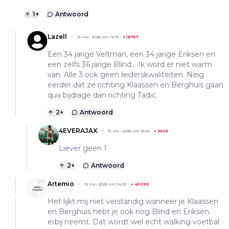
1
+
Antwoord
Lazell
15 mei 2026 om 14:15
+
18757
Een 34 jarige Veltman, een 34 jarige Eriksen en
een zelfs 36 jarige Blind... Ik word er niet warm
van. Alle 3 ook geen leiderskwaliteiten. Neig
eerder dat ze richting Klaassen en Berghuis gaan
qua bijdrage dan richting Tadic.
2
+
Antwoord
4EVERAJAX
15 mei 2026 om 16:52
+
9603
Liever geen 1
2
+
Antwoord
Artemio
15 mei 2026 om 14:20
+
43090
Het lijkt mij niet verstandig wanneer je Klaassen
en Berghuis hebt je ook nog Blind en Eriksen
erbij neemt. Dat wordt wel echt walking voetbal