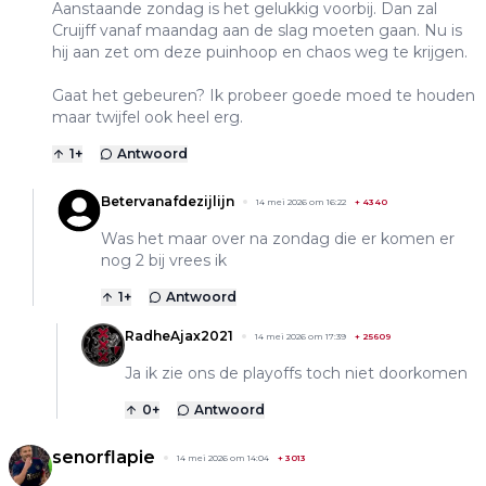
Aanstaande zondag is het gelukkig voorbij. Dan zal
Cruijff vanaf maandag aan de slag moeten gaan. Nu is
hij aan zet om deze puinhoop en chaos weg te krijgen.
Gaat het gebeuren? Ik probeer goede moed te houden
maar twijfel ook heel erg.
1
+
Antwoord
Betervanafdezijlijn
14 mei 2026 om 16:22
+
4340
Was het maar over na zondag die er komen er
nog 2 bij vrees ik
1
+
Antwoord
RadheAjax2021
14 mei 2026 om 17:39
+
25609
Ja ik zie ons de playoffs toch niet doorkomen
0
+
Antwoord
senorflapie
14 mei 2026 om 14:04
+
3013