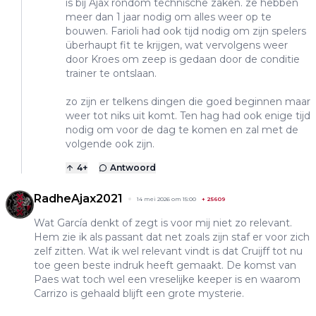
is bij Ajax rondom technische zaken. ze hebben
meer dan 1 jaar nodig om alles weer op te
bouwen. Farioli had ook tijd nodig om zijn spelers
überhaupt fit te krijgen, wat vervolgens weer
door Kroes om zeep is gedaan door de conditie
trainer te ontslaan.
zo zijn er telkens dingen die goed beginnen maar
weer tot niks uit komt. Ten hag had ook enige tijd
nodig om voor de dag te komen en zal met de
volgende ook zijn.
4
+
Antwoord
RadheAjax2021
14 mei 2026 om 15:00
+
25609
Wat García denkt of zegt is voor mij niet zo relevant.
Hem zie ik als passant dat net zoals zijn staf er voor zich
zelf zitten. Wat ik wel relevant vindt is dat Cruijff tot nu
toe geen beste indruk heeft gemaakt. De komst van
Paes wat toch wel een vreselijke keeper is en waarom
Carrizo is gehaald blijft een grote mysterie.