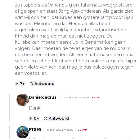
zijn toppers als Vanenburg en Tahamata weggestuurd
of gelopen en staat Jong Ajax onderaan. Als garcia ziet
wat wij ook zien, dat Kroes een grotere ramp voor Ajax
was dan Mislintat en dat Heitinga alles heeft
afgebroken wat Farioli had opgebouwd, inclusief de
fitheid dan mag de man dat niet zeggen. De
huilebalken moeten een club in Denemarken gaan
volgen. Daar moeten de terezieltjes van de miljonairs
ook beschermd worden. Als een stratemaker een straat
schots en scheeft legt wordt hem ook gezegd dat hij er
geen klote van kan, dat mag je dus ook zeggen tegen
een voetballer.
7
+
Antwoord
DanieldaCruz
14 mei 2026 om 23:46
+
6307
Dank!
0
+
Antwoord
FTS95
15 mei 2026 om 16:05
+
20478