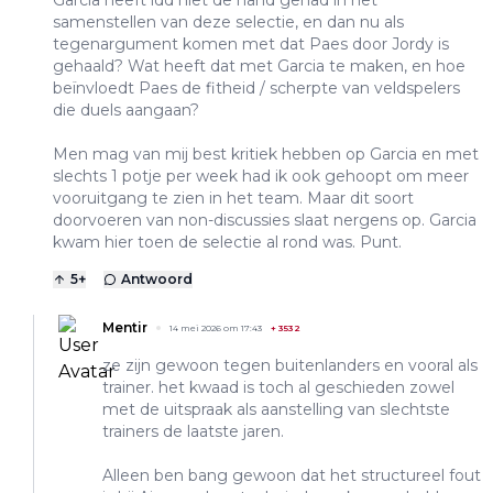
Garcia heeft idd niet de hand gehad in het
samenstellen van deze selectie, en dan nu als
tegenargument komen met dat Paes door Jordy is
gehaald? Wat heeft dat met Garcia te maken, en hoe
beïnvloedt Paes de fitheid / scherpte van veldspelers
die duels aangaan?
Men mag van mij best kritiek hebben op Garcia en met
slechts 1 potje per week had ik ook gehoopt om meer
vooruitgang te zien in het team. Maar dit soort
doorvoeren van non-discussies slaat nergens op. Garcia
kwam hier toen de selectie al rond was. Punt.
5
+
Antwoord
Mentir
14 mei 2026 om 17:43
+
3532
ze zijn gewoon tegen buitenlanders en vooral als
trainer. het kwaad is toch al geschieden zowel
met de uitspraak als aanstelling van slechtste
trainers de laatste jaren.
Alleen ben bang gewoon dat het structureel fout