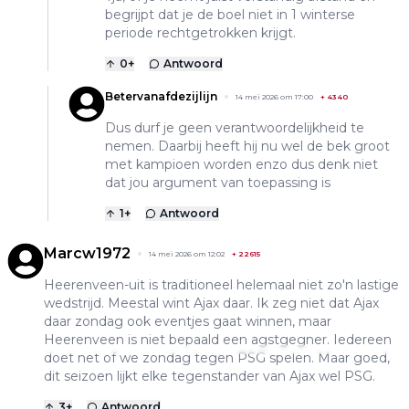
begrijpt dat je de boel niet in 1 winterse
periode rechtgetrokken krijgt.
0
+
Antwoord
Betervanafdezijlijn
14 mei 2026 om 17:00
+
4340
Dus durf je geen verantwoordelijkheid te
nemen. Daarbij heeft hij nu wel de bek groot
met kampioen worden enzo dus denk niet
dat jou argument van toepassing is
1
+
Antwoord
Marcw1972
14 mei 2026 om 12:02
+
22615
Heerenveen-uit is traditioneel helemaal niet zo'n lastige
wedstrijd. Meestal wint Ajax daar. Ik zeg niet dat Ajax
daar zondag ook eventjes gaat winnen, maar
Heerenveen is niet bepaald een agstgegner. Iedereen
doet net of we zondag tegen PSG spelen. Maar goed,
dit seizoen lijkt elke tegenstander van Ajax wel PSG.
3
+
Antwoord