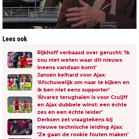
Lees ook
Rijkhoff verbaasd over gerucht: 'Ik
zou niet weten waar dit nieuws
ineens vandaan komt'
Jansen keihard voor Ajax:
'Afschuwelijk om naar te kijken en
ik ben niet eens supporter'
'Álvarez terughalen is voor Cruijff
en Ajax dubbele winst: een échte
zes en een échte leider'
Derksen zet vraagtekens bij
nieuwe technische leiding Ajax:
'Ze gaan de rookie fouten maken'