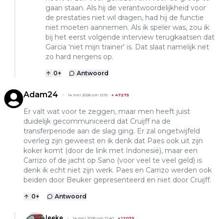
gaan staan. Als hij de verantwoordelijkheid voor
de prestaties niet wil dragen, had hij de functie
niet moeten aannemen. Als ik speler was, zou ik
bij het eerst volgende interview terugkaatsen dat
Garcia 'niet mijn trainer' is. Dat slaat namelijk net
zo hard nergens op.
0
+
Antwoord
Adam24
14 mei 2026 om 12:15
+
47273
Er valt wat voor te zeggen, maar men heeft juist
duidelijk gecommuniceerd dat Cruijff na de
transferperiode aan de slag ging. Er zal ongetwijfeld
overleg zijn geweest en ik denk dat Paes ook uit zijn
koker komt (door de link met Indonesië), maar een
Carrizo of de jacht op Sano (voor veel te veel geld) is
denk ik echt niet zijn werk. Paes en Carrizo werden ook
beiden door Beuker gepresenteerd en niet door Cruijff.
0
+
Antwoord
leeke
14 mei 2026 om 12:40
+
12079