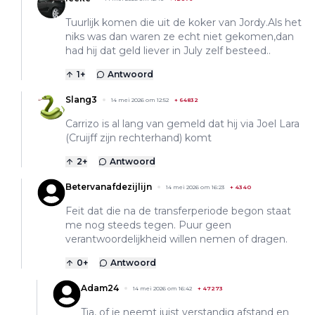
Tuurlijk komen die uit de koker van Jordy.Als het
niks was dan waren ze echt niet gekomen,dan
had hij dat geld liever in July zelf besteed..
1
+
Antwoord
Slang3
14 mei 2026 om 12:52
+
64832
Carrizo is al lang van gemeld dat hij via Joel Lara
(Cruijff zijn rechterhand) komt
2
+
Antwoord
Betervanafdezijlijn
14 mei 2026 om 16:23
+
4340
Feit dat die na de transferperiode begon staat
me nog steeds tegen. Puur geen
verantwoordelijkheid willen nemen of dragen.
0
+
Antwoord
Adam24
14 mei 2026 om 16:42
+
47273
Tja, of je neemt juist verstandig afstand en