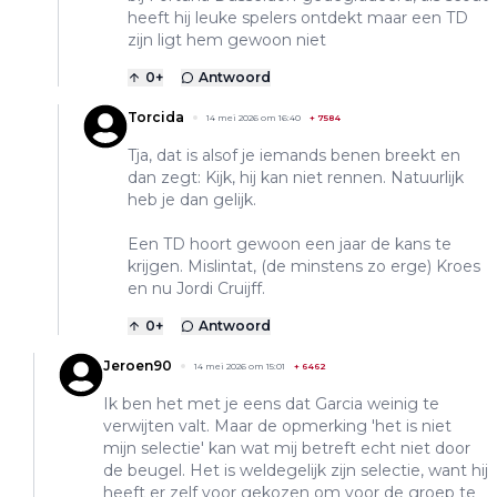
heeft hij leuke spelers ontdekt maar een TD
zijn ligt hem gewoon niet
0
+
Antwoord
Torcida
14 mei 2026 om 16:40
+
7584
Tja, dat is alsof je iemands benen breekt en
dan zegt: Kijk, hij kan niet rennen. Natuurlijk
heb je dan gelijk.
Een TD hoort gewoon een jaar de kans te
krijgen. Mislintat, (de minstens zo erge) Kroes
en nu Jordi Cruijff.
0
+
Antwoord
Jeroen90
14 mei 2026 om 15:01
+
6462
Ik ben het met je eens dat Garcia weinig te
verwijten valt. Maar de opmerking 'het is niet
mijn selectie' kan wat mij betreft echt niet door
de beugel. Het is weldegelijk zijn selectie, want hij
heeft er zelf voor gekozen om voor de groep te