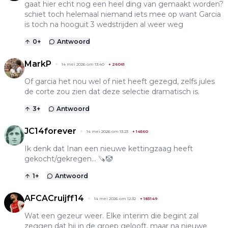
gaat hier echt nog een heel ding van gemaakt worden?
schiet toch helemaal niemand iets mee op want Garcia
is toch na hooguit 3 wedstrijden al weer weg
0
+
Antwoord
MarkP
14 mei 2026 om 13:40
+
26061
Of garcia het nou wel of niet heeft gezegd, zelfs jules
de corte zou zien dat deze selectie dramatisch is.
3
+
Antwoord
JC14forever
14 mei 2026 om 13:23
+
14560
Ik denk dat Inan een nieuwe kettingzaag heeft
gekocht/gekregen... 🪚🤡
1
+
Antwoord
AFCACruijff14
14 mei 2026 om 12:32
+
183149
Wat een gezeur weer. Elke interim die begint zal
zeggen dat hij in de groep gelooft, maar na nieuwe