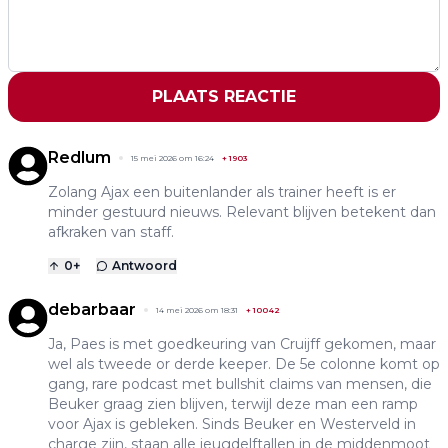
PLAATS REACTIE
Redlum
15 mei 2026 om 16:24
+
1903
Zolang Ajax een buitenlander als trainer heeft is er
minder gestuurd nieuws. Relevant blijven betekent dan
afkraken van staff.
0
+
Antwoord
debarbaar
14 mei 2026 om 18:31
+
10042
Ja, Paes is met goedkeuring van Cruijff gekomen, maar
wel als tweede or derde keeper. De 5e colonne komt op
gang, rare podcast met bullshit claims van mensen, die
Beuker graag zien blijven, terwijl deze man een ramp
voor Ajax is gebleken. Sinds Beuker en Westerveld in
charge zijn, staan alle jeugdelftallen in de middenmoot