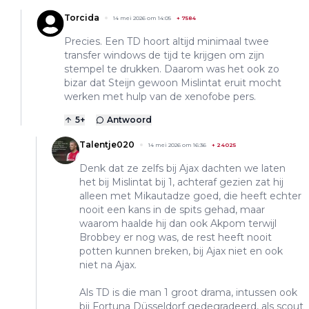
Torcida
14 mei 2026 om 14:05
+
7584
Precies. Een TD hoort altijd minimaal twee
transfer windows de tijd te krijgen om zijn
stempel te drukken. Daarom was het ook zo
bizar dat Steijn gewoon Mislintat eruit mocht
werken met hulp van de xenofobe pers.
5
+
Antwoord
Talentje020
14 mei 2026 om 16:36
+
24025
Denk dat ze zelfs bij Ajax dachten we laten
het bij Mislintat bij 1, achteraf gezien zat hij
alleen met Mikautadze goed, die heeft echter
nooit een kans in de spits gehad, maar
waarom haalde hij dan ook Akpom terwijl
Brobbey er nog was, de rest heeft nooit
potten kunnen breken, bij Ajax niet en ook
niet na Ajax.
Als TD is die man 1 groot drama, intussen ook
bij Fortuna Düsseldorf gedegradeerd, als scout