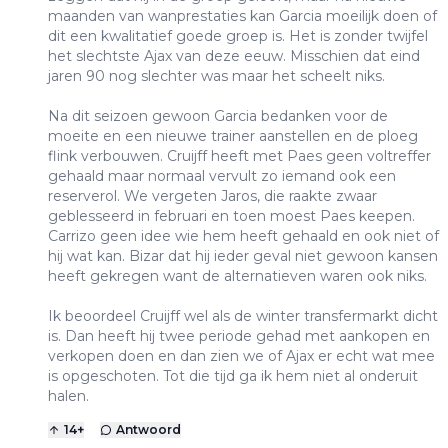
maanden van wanprestaties kan Garcia moeilijk doen of
dit een kwalitatief goede groep is. Het is zonder twijfel
het slechtste Ajax van deze eeuw. Misschien dat eind
jaren 90 nog slechter was maar het scheelt niks.
Na dit seizoen gewoon Garcia bedanken voor de
moeite en een nieuwe trainer aanstellen en de ploeg
flink verbouwen. Cruijff heeft met Paes geen voltreffer
gehaald maar normaal vervult zo iemand ook een
reserverol. We vergeten Jaros, die raakte zwaar
geblesseerd in februari en toen moest Paes keepen.
Carrizo geen idee wie hem heeft gehaald en ook niet of
hij wat kan. Bizar dat hij ieder geval niet gewoon kansen
heeft gekregen want de alternatieven waren ook niks.
Ik beoordeel Cruijff wel als de winter transfermarkt dicht
is. Dan heeft hij twee periode gehad met aankopen en
verkopen doen en dan zien we of Ajax er echt wat mee
is opgeschoten. Tot die tijd ga ik hem niet al onderuit
halen.
14
+
Antwoord