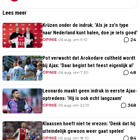
Lees meer
Krüzen onder de indruk: 'Als je zo'n type
naar Nederland kunt halen, doe je iets goed'
24
OPINIE
•
06 aug. om 9:10
Pot verwacht dat Arokodare cultheld wordt
bij Ajax: 'Daar begint het feest eigenlijk al'
48
OPINIE
•
06 aug. om 7:30
Leonardo maakt geen indruk in eerste Ajax-
optredens: 'Hij is ook echt langzaam'
368
OPINIE
•
05 aug. om 22:10
Klaassen hoeft niet te vrezen: 'Denk dat hij
uiteindelijk gewoon weer gaat spelen'
84
OPINIE
•
05 aug. om 18:10