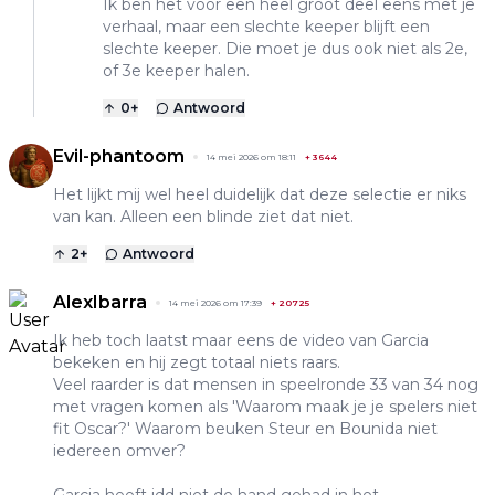
Ik ben het voor een heel groot deel eens met je
verhaal, maar een slechte keeper blijft een
slechte keeper. Die moet je dus ook niet als 2e,
of 3e keeper halen.
0
+
Antwoord
Evil-phantoom
14 mei 2026 om 18:11
+
3644
Het lijkt mij wel heel duidelijk dat deze selectie er niks
van kan. Alleen een blinde ziet dat niet.
2
+
Antwoord
AlexIbarra
14 mei 2026 om 17:39
+
20725
Ik heb toch laatst maar eens de video van Garcia
bekeken en hij zegt totaal niets raars.
Veel raarder is dat mensen in speelronde 33 van 34 nog
met vragen komen als 'Waarom maak je je spelers niet
fit Oscar?' Waarom beuken Steur en Bounida niet
iedereen omver?