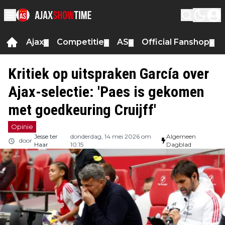
Ajax
Competitie
AS
Official Fanshop
▼
▼
▼
▼
Kritiek op uitspraken García over
Ajax-selectie: 'Paes is gekomen
met goedkeuring Cruijff'
Opinie
Jesse ter
donderdag, 14 mei 2026 om
Algemeen
door
Haar
10:15
Dagblad