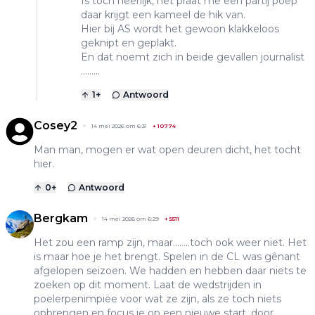
Is toch heerlijk, het praat me een partij poep
daar krijgt een kameel de hik van.
Hier bij AS wordt het gewoon klakkeloos
geknipt en geplakt.
En dat noemt zich in beide gevallen journalist
.........
1
+
Antwoord
Cosey2
14 mei 2026 om 6:31
+
10774
Man man, mogen er wat open deuren dicht, het tocht
hier.
0
+
Antwoord
Bergkam
14 mei 2026 om 6:29
+
5511
Het zou een ramp zijn, maar........toch ook weer niet. Het
is maar hoe je het brengt. Spelen in de CL was gênant
afgelopen seizoen. We hadden en hebben daar niets te
zoeken op dit moment. Laat de wedstrijden in
poelerpenimpiëe voor wat ze zijn, als ze toch niets
opbrengen en focus je op een nieuwe start, door