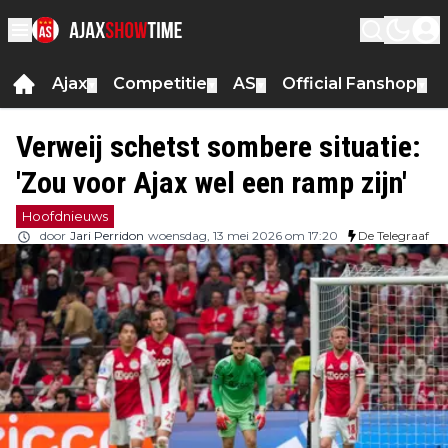
Ajax
Competitie
AS
Official Fanshop
▼
▼
▼
▼
Verweij schetst sombere situatie:
'Zou voor Ajax wel een ramp zijn'
Hoofdnieuws
door
Jari Perridon
woensdag, 13 mei 2026 om 17:20
De Telegraaf