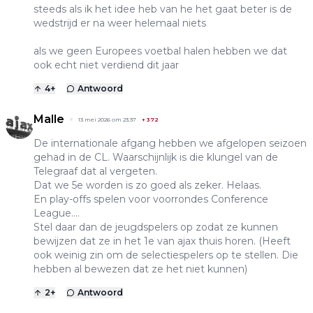
steeds als ik het idee heb van he het gaat beter is de
wedstrijd er na weer helemaal niets
als we geen Europees voetbal halen hebben we dat
ook echt niet verdiend dit jaar
4
+
Antwoord
Malle
13 mei 2026 om 23:37
+
372
De internationale afgang hebben we afgelopen seizoen
gehad in de CL. Waarschijnlijk is die klungel van de
Telegraaf dat al vergeten.
Dat we 5e worden is zo goed als zeker. Helaas.
En play-offs spelen voor voorrondes Conference
League….
Stel daar dan de jeugdspelers op zodat ze kunnen
bewijzen dat ze in het 1e van ajax thuis horen. (Heeft
ook weinig zin om de selectiespelers op te stellen. Die
hebben al bewezen dat ze het niet kunnen)
2
+
Antwoord