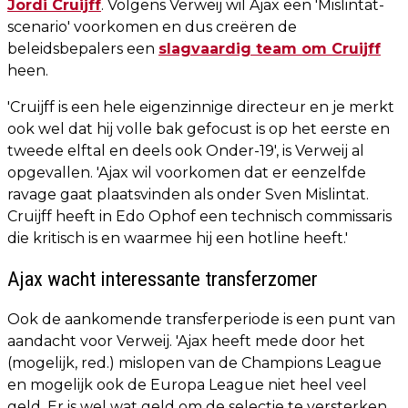
Jordi Cruijff
. Volgens Verweij wil Ajax een 'Mislintat-
scenario' voorkomen en dus creëren de
beleidsbepalers een
slagvaardig team om Cruijff
heen.
'Cruijff is een hele eigenzinnige directeur en je merkt
ook wel dat hij volle bak gefocust is op het eerste en
tweede elftal en deels ook Onder-19', is Verweij al
opgevallen. 'Ajax wil voorkomen dat er eenzelfde
ravage gaat plaatsvinden als onder Sven Mislintat.
Cruijff heeft in Edo Ophof een technisch commissaris
die kritisch is en waarmee hij een hotline heeft.'
Ajax wacht interessante transferzomer
Ook de aankomende transferperiode is een punt van
aandacht voor Verweij. 'Ajax heeft mede door het
(mogelijk, red.) mislopen van de Champions League
en mogelijk ook de Europa League niet heel veel
geld. Er is wel wat geld om de selectie te versterken,