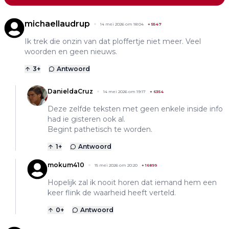
michaellaudrup
14 mei 2026 om 18:04
+
5547
Ik trek die onzin van dat ploffertje niet meer. Veel
woorden en geen nieuws.
3
+
Antwoord
DanieldaCruz
14 mei 2026 om 19:17
+
6354
Deze zelfde teksten met geen enkele inside info
had ie gisteren ook al.
Begint pathetisch te worden.
1
+
Antwoord
mokum410
15 mei 2026 om 20:20
+
16899
Hopelijk zal ik nooit horen dat iemand hem een
keer flink de waarheid heeft verteld.
0
+
Antwoord