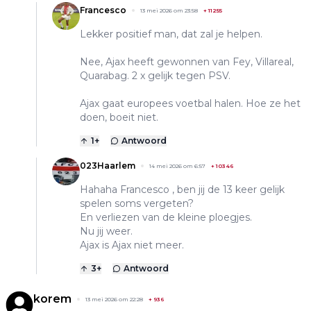
Francesco
13 mei 2026 om 23:58
+
11255
Lekker positief man, dat zal je helpen.
Nee, Ajax heeft gewonnen van Fey, Villareal,
Quarabag. 2 x gelijk tegen PSV.
Ajax gaat europees voetbal halen. Hoe ze het
doen, boeit niet.
1
+
Antwoord
023Haarlem
14 mei 2026 om 6:57
+
10346
Hahaha Francesco , ben jij de 13 keer gelijk
spelen soms vergeten?
En verliezen van de kleine ploegjes.
Nu jij weer.
Ajax is Ajax niet meer.
3
+
Antwoord
korem
13 mei 2026 om 22:28
+
936