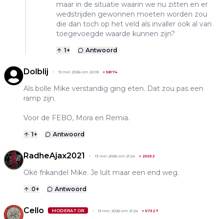
maar in de situatie waarin we nu zitten en er
wedstrijden gewonnen moeten worden zou
die dan toch op het veld als invaller ook al van
toegevoegde waarde kunnen zijn?
1
+
Antwoord
Dolblij
13 mei 2026 om 22:03
+
58174
Als bolle Mike verstandig ging eten. Dat zou pas een
ramp zijn.
Voor de FEBO, Mora en Remia.
1
+
Antwoord
RadheAjax2021
13 mei 2026 om 21:24
+
25632
Oké frikandel Mike. Je lult maar een end weg.
0
+
Antwoord
Cello
MODERATOR
13 mei 2026 om 21:24
+
57327