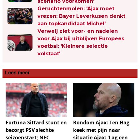
scenario voorkomen'
Geruchtenmolen: 'Ajax moet
vrezen: Bayer Leverkusen denkt
aan topkandidaat Michel'
Verweij ziet voor- en nadelen
voor Ajax bij uitblijven Europees
voetbal: 'Kleinere selectie
volstaat'