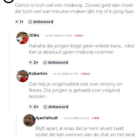
Carrizo is toch wel een miskoop. Zoveel geld dan moet
die toch wel wat minuten maken lijkt mij of in jong Ajax.
1
+
Antwoord
JD84
14 mei 2026 om 00:20
+
5032
Hahaha die jongen krijgt geen enkele kans... niks!
Kan je absoluut geen miskoop noemen
2
+
Antwoord
Robertini
14 mei 2026 om 1:07
+
53123
Dat riep je ongetwijfeld ook over Antony en
Neres. Die jongen is gehaald voor volgend
seizoen.
0
+
Antwoord
AjaxYahudi
14 mei 2026 om 6:42
+
5353
Blijft apart, ik snap dat je hem alvast haalt
zodat die kan wennen aan de club en het land