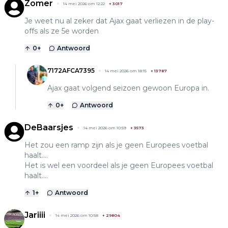
Zomer
14 mei 2026 om 12:22
+
3017
Je weet nu al zeker dat Ajax gaat verliezen in de play-
offs als ze 5e worden
0
+
Antwoord
7172AFCA7395
14 mei 2026 om 18:15
+
13787
Ajax gaat volgend seizoen gewoon Europa in.
0
+
Antwoord
DeBaarsjes
14 mei 2026 om 10:59
+
3573
Het zou een ramp zijn als je geen Europees voetbal
haalt....
Het is wel een voordeel als je geen Europees voetbal
haalt....
1
+
Antwoord
Jariiii
14 mei 2026 om 10:58
+
29804