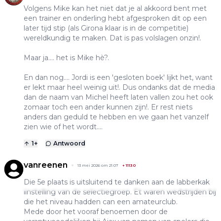
Volgens Mike kan het niet dat je al akkoord bent met
een trainer en onderling hebt afgesproken dit op een
later tijd stip (als Girona klaar is in de competitie)
wereldkundig te maken. Dat is pas volslagen onzin!.
Maar ja.... het is Mike hè?.
En dan nog.... Jordi is een 'gesloten boek' lijkt het, want
er lekt maar heel weinig uit!. Dus ondanks dat de media
dan de naam van Michel heeft laten vallen zou het ook
zomaar toch een ander kunnen zijn!. Er rest niets
anders dan geduld te hebben en we gaan het vanzelf
zien wie of het wordt....
1
+
Antwoord
vanreenen
13 mei 2026 om 21:07
+
11130
Die 5e plaats is uitsluitend te danken aan de labberkak
iinstelling van de selectiegroep. Et waren wedstrijden bij
die het niveau hadden can een amateurclub.
Mede door het vooraf benoemen door de