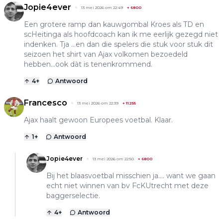
Jopie4ever
13 mei 2026 om 22:49
+
6800
Een grotere ramp dan kauwgombal Kroes als TD en
scHeitinga als hoofdcoach kan ik me eerlijk gezegd niet
indenken. Tja ...en dan die spelers die stuk voor stuk dit
seizoen het shirt van Ajax volkomen bezoedeld
hebben...ook dàt is tenenkrommend.
4
+
Antwoord
Francesco
13 mei 2026 om 22:39
+
11255
Ajax haalt gewoon Europees voetbal. Klaar.
1
+
Antwoord
Jopie4ever
13 mei 2026 om 22:50
+
6800
Bij het blaasvoetbal misschien ja.... want we gaan
echt niet winnen van bv FcKUtrecht met deze
baggerselectie.
4
+
Antwoord