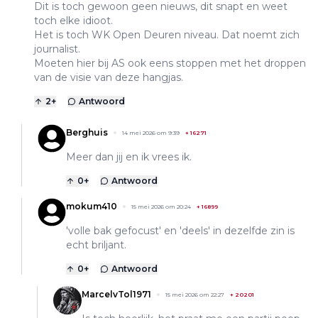
Dit is toch gewoon geen nieuws, dit snapt en weet
toch elke idioot.
Het is toch WK Open Deuren niveau. Dat noemt zich
journalist.
Moeten hier bij AS ook eens stoppen met het droppen
van de visie van deze hangjas.
2
+
Antwoord
Berghuis
14 mei 2026 om 9:39
+
16271
Meer dan jij en ik vrees ik.
0
+
Antwoord
mokum410
15 mei 2026 om 20:24
+
16899
'volle bak gefocust' en 'deels' in dezelfde zin is
echt briljant.
0
+
Antwoord
MarcelvTol1971
15 mei 2026 om 22:27
+
20201