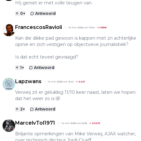
HIj geniet er met volle teugen van.
0
+
Antwoord
FrancescosRavioli
14 mei 2026 om 10:54
+
19658
Kan die dikke pad gewoon is kappen met zn achterlijke
opinie en zich vestigen op objectoeve journalistiek?
Is dat echt teveel gevraagd?
1
+
Antwoord
Lapzwans
14 mei 2026 om 9:44
+
2421
Verweij zit er gelukkig 11/10 keer naast, laten we hopen
dat het weer zo is 🤣
2
+
Antwoord
MarcelvTol1971
14 mei 2026 om 8:28
+
20201
Briljante opmerkingen van Mike Verweij, AJAX watcher,
over technisch dircteur Jordi Cruijff.