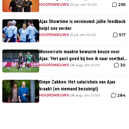
295
momenten uit clubhistorie
HOOFDNIEUWS
•
23 jul. om 10:00
Ajax Showtime is vernieuwd: jullie feedback
helpt ons verder
517
HOOFDNIEUWS
•
21 jul. om 10:00
Monserrate maakte bewuste keuze voor
Ajax: 'Het past goed bij hoe ik naar voetbal
30
kijk’
HOOFDNIEUWS
•
08 aug. om 21:00
Diepe Zakken: Het salarishuis van Ajax
kraakt (en niemand bezuinigt)
284
HOOFDNIEUWS
•
08 aug. om 21:00