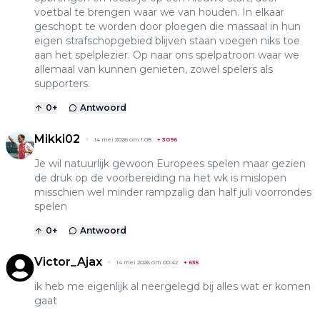
voetbal te brengen waar we van houden. In elkaar
geschopt te worden door ploegen die massaal in hun
eigen strafschopgebied blijven staan voegen niks toe
aan het spelplezier. Op naar ons spelpatroon waar we
allemaal van kunnen genieten, zowel spelers als
supporters.
0
+
Antwoord
Mikki02
14 mei 2026 om 1:08
+
3096
Je wil natuurlijk gewoon Europees spelen maar gezien
de druk op de voorbereiding na het wk is mislopen
misschien wel minder rampzalig dan half juli voorrondes
spelen
0
+
Antwoord
Victor_Ajax
14 mei 2026 om 00:42
+
635
ik heb me eigenlijk al neergelegd bij alles wat er komen
gaat