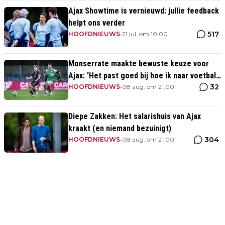
Ajax Showtime is vernieuwd: jullie feedback
helpt ons verder
517
HOOFDNIEUWS
•
21 jul. om 10:00
Monserrate maakte bewuste keuze voor
Ajax: 'Het past goed bij hoe ik naar voetbal
32
kijk’
HOOFDNIEUWS
•
08 aug. om 21:00
Diepe Zakken: Het salarishuis van Ajax
kraakt (en niemand bezuinigt)
304
HOOFDNIEUWS
•
08 aug. om 21:00