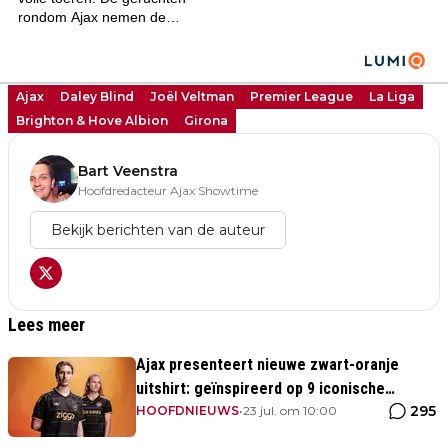
Ajax
Daley Blind
Joël Veltman
Premier League
La Liga
Brighton & Hove Albion
Girona
Bart Veenstra
Hoofdredacteur Ajax Showtime
Bekijk berichten van de auteur
Lees meer
Ajax presenteert nieuwe zwart-oranje
uitshirt: geïnspireerd op 9 iconische
295
momenten uit clubhistorie
HOOFDNIEUWS
•
23 jul. om 10:00