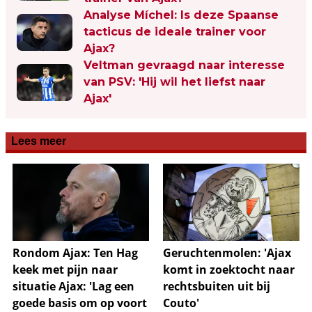
Analyse Míchel: Is deze Spaanse
tacticus de ideale trainer voor
Ajax?
Veltman gevraagd naar interesse
van PSV: 'Hij wil het liefst naar
Ajax'