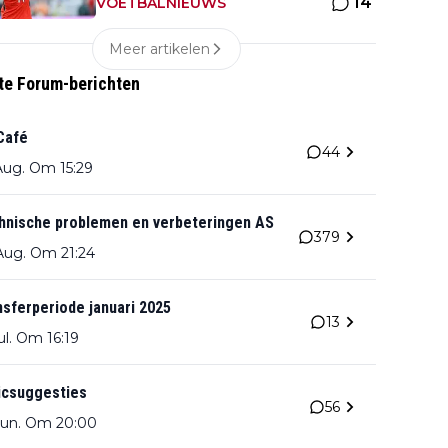
14
hereniging met Hato
VOETBALNIEUWS
Meer artikelen
te Forum-berichten
Café
44
Aug. Om 15:29
hnische problemen en verbeteringen AS
379
Aug. Om 21:24
nsferperiode januari 2025
13
ul. Om 16:19
icsuggesties
56
Jun. Om 20:00