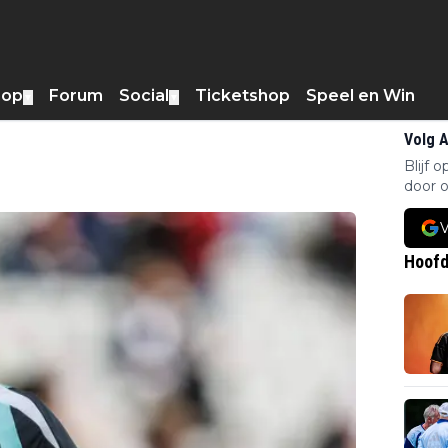
hop
Forum
Social
Ticketshop
Speel en Win
▼
▼
Volg 
Blijf 
door o
V
Hoofd