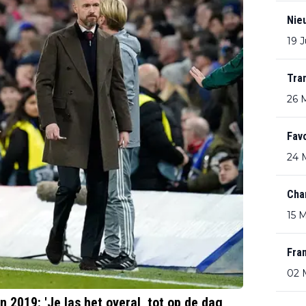
Nie
19 
Tra
26 
Favo
24 
Cha
15 
Fran
02 
 2019: 'Je las het overal, tot op de dag