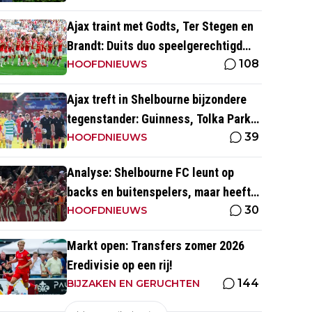
Ajax traint met Godts, Ter Stegen en
Brandt: Duits duo speelgerechtigd
108
voor thuisduel met Shelbourne
HOOFDNIEUWS
Ajax treft in Shelbourne bijzondere
tegenstander: Guinness, Tolka Park
39
en bijzonder lage marktwaarde
HOOFDNIEUWS
Analyse: Shelbourne FC leunt op
backs en buitenspelers, maar heeft
30
restverdediging totaal niet op orde
HOOFDNIEUWS
Markt open: Transfers zomer 2026
Eredivisie op een rij!
144
BIJZAKEN EN GERUCHTEN