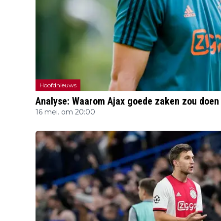
Hoofdnieuws
Analyse: Waarom Ajax goede zaken zou doen 
16 mei. om 20:00