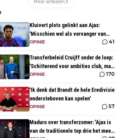
Meer artikelen
e
Kluivert plots gelinkt aan Ajax:
'Misschien wel als vervanger van
41
Mika Godts'
OPINIE
Transferbeleid Cruijff onder de loep:
'Schitterend voor ambities club, maar
170
vind het heel opvallend'
OPINIE
'Ik denk dat Brandt de hele Eredivisie
ondersteboven kan spelen'
57
OPINIE
Maduro over transferzomer: 'Ajax is
van de traditionele top drie het meest