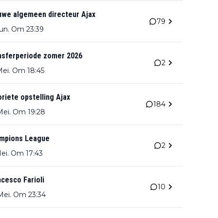
uwe algemeen directeur Ajax
79
Jun. Om 23:39
nsferperiode zomer 2026
2
Mei. Om 18:45
riete opstelling Ajax
184
Mei. Om 19:28
mpions League
2
Mei. Om 17:43
cesco Farioli
10
Mei. Om 23:34