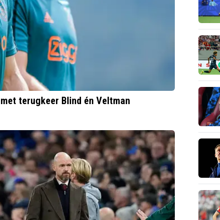
met terugkeer Blind én Veltman