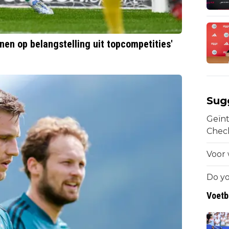
nen op belangstelling uit topcompetities'
Sug
Geïnt
Chec
Voor 
Do yo
Voetb