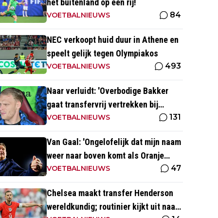
het buitenland op een rij!
84
VOETBALNIEUWS
NEC verkoopt huid duur in Athene en
speelt gelijk tegen Olympiakos
493
VOETBALNIEUWS
Naar verluidt: 'Overbodige Bakker
gaat transfervrij vertrekken bij
131
Atalanta'
VOETBALNIEUWS
Van Gaal: 'Ongelofelijk dat mijn naam
weer naar boven komt als Oranje
47
niemand kan krijgen'
VOETBALNIEUWS
Chelsea maakt transfer Henderson
wereldkundig; routinier kijkt uit naar