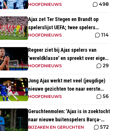
498
HOOFDNIEUWS
Ajax zet Ter Stegen en Brandt op
spelerslijst UEFA; twee spelers
114
daardoor van de lijst
HOOFDNIEUWS
Regeer ziet bij Ajax spelers van
'wereldklasse' en spreekt over eigen
29
toekomst: 'Het wordt nog druk'
HOOFDNIEUWS
Jong Ajax werkt met veel (jeugdige)
nieuwe gezichten toe naar eerste
56
duel met FC Dordrecht
HOOFDNIEUWS
Geruchtenmolen: 'Ajax is in zoektocht
naar nieuwe buitenspelers Barça-
572
aanvaller nog niet vergeten'
BIJZAKEN EN GERUCHTEN