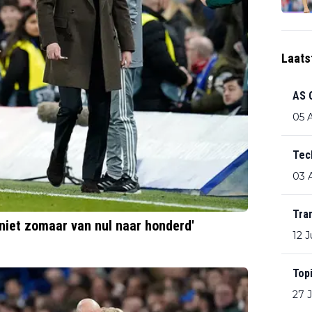
Laats
AS 
05 
Tec
03 
Tra
 niet zomaar van nul naar honderd'
12 J
Top
27 