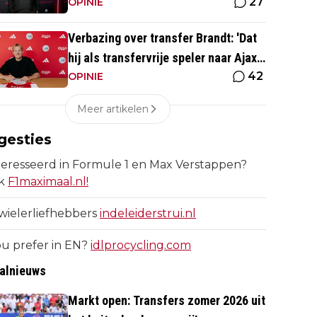
27
vooruit gegaan'
OPINIE
Verbazing over transfer Brandt: 'Dat
hij als transfervrije speler naar Ajax
42
gaat, vind ik opvallend'
OPINIE
Meer artikelen
gesties
eresseerd in Formule 1 en Max Verstappen?
k
F1maximaal.nl!
wielerliefhebbers
indeleiderstrui.nl
u prefer in EN?
idlprocycling.com
alnieuws
Markt open: Transfers zomer 2026 uit