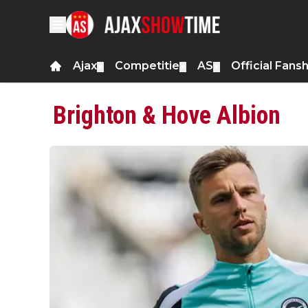
Ajax
Competitie
AS
Official Fans
▼
▼
▼
Brighton & Hove Albion