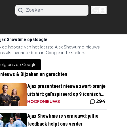
Ajax Showtime op Google
op de hoogte van het laatste Ajax Showtime-nieuws
ns als favoriete bron in Google in te stellen.
olg ons op Google
nieuws & Bijzaken en geruchten
Ajax presenteert nieuwe zwart-oranje
uitshirt: geïnspireerd op 9 iconische
294
momenten uit clubhistorie
HOOFDNIEUWS
Ajax Showtime is vernieuwd: jullie
feedback helpt ons verder