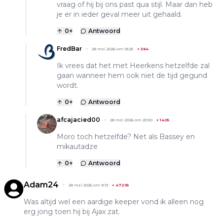
vraag of hij bij ons past qua stijl. Maar dan heb
je er in ieder geval meer uit gehaald.
0
+
Antwoord
FredBar
28 mei 2026 om 18:25
+
384
Ik vrees dat het met Heerkens hetzelfde zal
gaan wanneer hem ook niet de tijd gegund
wordt.
0
+
Antwoord
afcajacied00
28 mei 2026 om 20:50
+
1405
Moro toch hetzelfde? Net als Bassey en
mikautadze
0
+
Antwoord
Adam24
28 mei 2026 om 9:13
+
47295
Was altijd wel een aardige keeper vond ik alleen nog
erg jong toen hij bij Ajax zat.