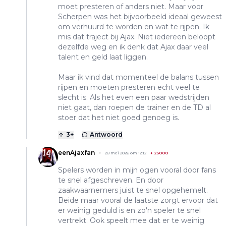
moet presteren of anders niet. Maar voor
Scherpen was het bijvoorbeeld ideaal geweest
om verhuurd te worden en wat te rijpen. Ik
mis dat traject bij Ajax. Niet iedereen beloopt
dezelfde weg en ik denk dat Ajax daar veel
talent en geld laat liggen.
Maar ik vind dat momenteel de balans tussen
rijpen en moeten presteren echt veel te
slecht is. Als het even een paar wedstrijden
niet gaat, dan roepen de trainer en de TD al
stoer dat het niet goed genoeg is.
3
+
Antwoord
eenAjaxfan
28 mei 2026 om 12:12
+
25000
Spelers worden in mijn ogen vooral door fans
te snel afgeschreven. En door
zaakwaarnemers juist te snel opgehemelt.
Beide maar vooral de laatste zorgt ervoor dat
er weinig geduld is en zo'n speler te snel
vertrekt. Ook speelt mee dat er te weinig