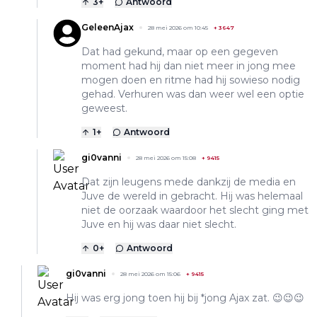
3
+
Antwoord
GeleenAjax
28 mei 2026 om 10:45
+
3647
Dat had gekund, maar op een gegeven
moment had hij dan niet meer in jong mee
mogen doen en ritme had hij sowieso nodig
gehad. Verhuren was dan weer wel een optie
geweest.
1
+
Antwoord
gi0vanni
28 mei 2026 om 15:08
+
9415
Dat zijn leugens mede dankzij de media en
Juve de wereld in gebracht. Hij was helemaal
niet de oorzaak waardoor het slecht ging met
Juve en hij was daar niet slecht.
0
+
Antwoord
gi0vanni
28 mei 2026 om 15:06
+
9415
Hij was erg jong toen hij bij *jong Ajax zat. 😉😉😉