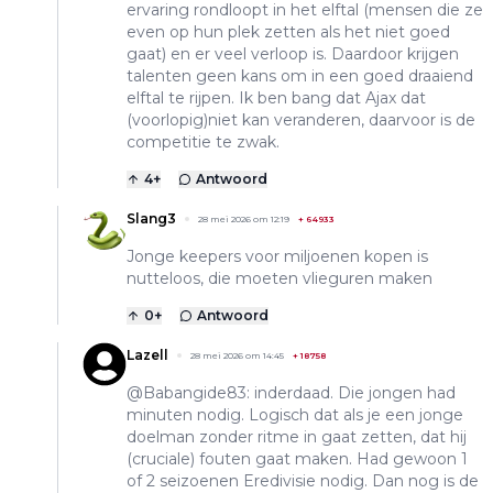
ervaring rondloopt in het elftal (mensen die ze
even op hun plek zetten als het niet goed
gaat) en er veel verloop is. Daardoor krijgen
talenten geen kans om in een goed draaiend
elftal te rijpen. Ik ben bang dat Ajax dat
(voorlopig)niet kan veranderen, daarvoor is de
competitie te zwak.
4
+
Antwoord
Slang3
28 mei 2026 om 12:19
+
64933
Jonge keepers voor miljoenen kopen is
nutteloos, die moeten vlieguren maken
0
+
Antwoord
Lazell
28 mei 2026 om 14:45
+
18758
@Babangide83: inderdaad. Die jongen had
minuten nodig. Logisch dat als je een jonge
doelman zonder ritme in gaat zetten, dat hij
(cruciale) fouten gaat maken. Had gewoon 1
of 2 seizoenen Eredivisie nodig. Dan nog is de