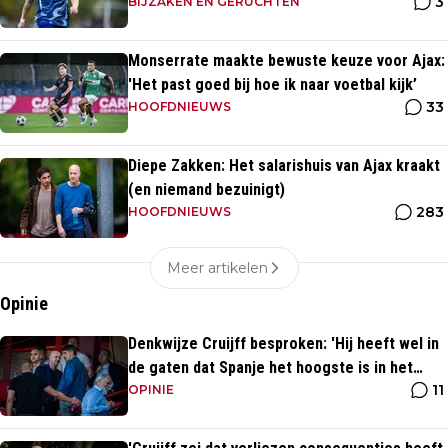
3
FC
BIJZAKEN EN GERUCHTEN
Monserrate maakte bewuste keuze voor Ajax:
'Het past goed bij hoe ik naar voetbal kijk’
33
HOOFDNIEUWS
Diepe Zakken: Het salarishuis van Ajax kraakt
(en niemand bezuinigt)
283
HOOFDNIEUWS
Meer artikelen
Opinie
Denkwijze Cruijff besproken: 'Hij heeft wel in
de gaten dat Spanje het hoogste is in het
11
voetbal'
OPINIE