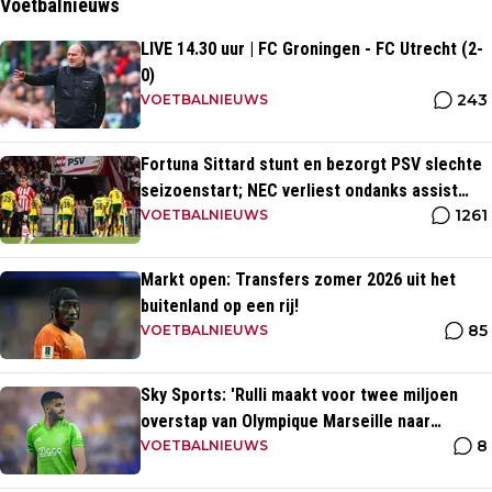
Voetbalnieuws
LIVE 14.30 uur | FC Groningen - FC Utrecht (2-
0)
243
VOETBALNIEUWS
Fortuna Sittard stunt en bezorgt PSV slechte
seizoenstart; NEC verliest ondanks assist
1261
Tadic
VOETBALNIEUWS
Markt open: Transfers zomer 2026 uit het
buitenland op een rij!
85
VOETBALNIEUWS
Sky Sports: 'Rulli maakt voor twee miljoen
overstap van Olympique Marseille naar
8
Manchester City'
VOETBALNIEUWS