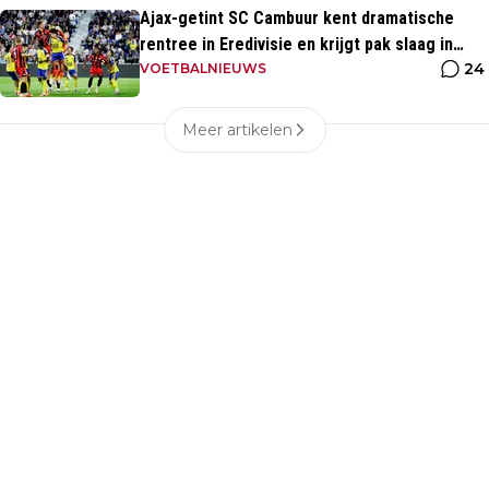
Ajax-getint SC Cambuur kent dramatische
rentree in Eredivisie en krijgt pak slaag in
24
eigen huis
VOETBALNIEUWS
Meer artikelen