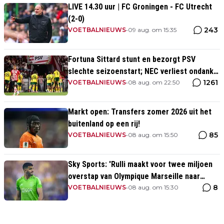
LIVE 14.30 uur | FC Groningen - FC Utrecht
(2-0)
243
VOETBALNIEUWS
•
09 aug. om 15:35
Fortuna Sittard stunt en bezorgt PSV
slechte seizoenstart; NEC verliest ondanks
1261
assist Tadic
VOETBALNIEUWS
•
08 aug. om 22:50
Markt open: Transfers zomer 2026 uit het
buitenland op een rij!
85
VOETBALNIEUWS
•
08 aug. om 15:50
Sky Sports: 'Rulli maakt voor twee miljoen
overstap van Olympique Marseille naar
8
Manchester City'
VOETBALNIEUWS
•
08 aug. om 15:30