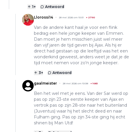
1
+
Antwoord
Llorossi14
28 mei 2026 om 10:01
+
2790
Van de andere kant haal je voor een flink
bedrag een hele jonge keeper van Emmen.
Dan moet je hem misschien juist wel meer
dan vijf jaren de tijd geven bij Ajax. Als hij er
direct had gestaan op die leeftijd was het een
wonderkind geweest, anders weet je dat je de
tijd moet nemen voor zo'n jonge keeper.
3
+
Antwoord
gaalmeister
28 mei 2026 om 10:08
+
1683
Ben het wel met je eens. Van der Sar werd op
pas op zijn 23-ste eerste keeper van Ajax en
vertrok pas op zijn 28-ste naar het buitenland
(Juventus) waar hij het slecht deed en naar
Fulham ging. Pas op zijn 34-ste ging hij echt
shinen bij Man Utd!