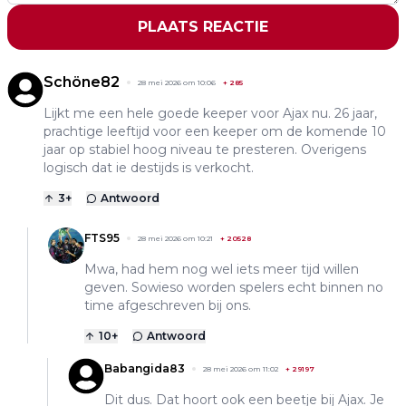
PLAATS REACTIE
Schöne82
28 mei 2026 om 10:06
+
285
Lijkt me een hele goede keeper voor Ajax nu. 26 jaar,
prachtige leeftijd voor een keeper om de komende 10
jaar op stabiel hoog niveau te presteren. Overigens
logisch dat ie destijds is verkocht.
3
+
Antwoord
FTS95
28 mei 2026 om 10:21
+
20528
Mwa, had hem nog wel iets meer tijd willen
geven. Sowieso worden spelers echt binnen no
time afgeschreven bij ons.
10
+
Antwoord
Babangida83
28 mei 2026 om 11:02
+
29197
Dit dus. Dat hoort ook een beetje bij Ajax. Je