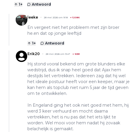
1
+
Antwoord
leeke
28 mei 2026 om 9:18
+
12086
En vergeet niet het probleem met zijn broer
he.en dat op jonge leeftijd
1
+
Antwoord
Erik20
28 mei 2026 om 9:47
+
9051
Hij stond vooral bekend om grote blunders elke
wedstrijd, dus ik snap heel goed dat Ajax hem
destijds liet vertrekken. Iedereen zag dat hij wel
het ideale postuur heeft voor een keeper, maar je
kan hem als topclub niet ruim 5 jaar de tijd geven
om te ontwikkelen.
In Engeland ging het ook niet goed met hem, hij
werd 3 keer verhuurd en mocht daarna
vertrekken, het is nu pas dat het iets lijkt te
worden. Wel mooi voor hem nadat hij zovaak
belachelijk is gemaakt.