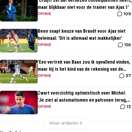
'Cruijff zei dat verliezen consequenties heeft,
maar blijkbaar niet voor de trainer van Ajax 1'
109
OPINIE
Been snapt keuze van Brandt voor Ajax niet
helemaal: 'Dit is allemaal wat makkelijker'
156
OPINIE
'Een vertrek van Baas zou ik opvallend vinden,
maar hij is het kind van de rekening van de
37
komst van Blind'
OPINIE
Zwart voorzichtig optimistisch over Míchel:
'Je ziet al automatismen en patronen terug,
13
maar...'
OPINIE
Meer artikelen