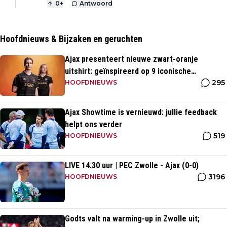
0
+
Antwoord
Hoofdnieuws & Bijzaken en geruchten
Ajax presenteert nieuwe zwart-oranje
uitshirt: geïnspireerd op 9 iconische
295
momenten uit clubhistorie
HOOFDNIEUWS
Ajax Showtime is vernieuwd: jullie feedback
helpt ons verder
519
HOOFDNIEUWS
LIVE 14.30 uur | PEC Zwolle - Ajax (0-0)
3196
HOOFDNIEUWS
Godts valt na warming-up in Zwolle uit;