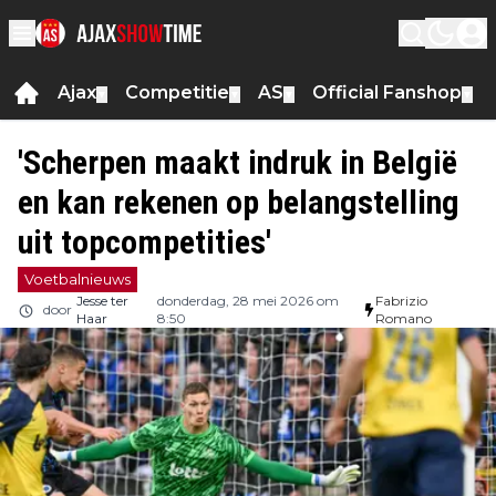
Ajax
Competitie
AS
Official Fanshop
▼
▼
▼
▼
'Scherpen maakt indruk in België
en kan rekenen op belangstelling
uit topcompetities'
Voetbalnieuws
Jesse ter
donderdag, 28 mei 2026 om
Fabrizio
door
Haar
8:50
Romano