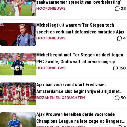
zaakwaarnemer spreekt van 'overbelasting'
23
HOOFDNIEUWS
Míchel legt uit waarom Ter Stegen toch
speelt en verklaart defensieve mutaties Ajax
4
HOOFDNIEUWS
Míchel begint met Ter Stegen op doel tegen
PEC Zwolle, Godts valt uit in warming-up
158
HOOFDNIEUWS
Ajax aan vooravond start Eredivisie:
Amsterdamse club begint vrijwel altijd met
50
zege
BIJZAKEN EN GERUCHTEN
Ajax Vrouwen bereiken derde voorronde
Champions League na late zege op Rangers