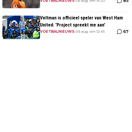
85
VOETBALNIEUWS
•
06 aug. om 19:20
Veltman is officieel speler van West Ham
United: 'Project spreekt me aan'
67
VOETBALNIEUWS
•
06 aug. om 12:45