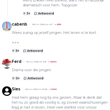
wens Eriksen veel sterkte, want het is natuurlijk
dramatisch voor hem. Topgozer.
5
+
Antwoord
cabenb
08 juni 2026 om 4:27
+
2535
Wees zuinig op jezelf jongen. Het leven is te kort.
⭐️⭐️⭐️
5
+
Antwoord
Ferd
08 juni 2026 om 3:25
+
45236
Drama voor die jongen
0
+
Antwoord
Sies
08 juni 2026 om 00:06
+
6028
Had hem graag nog bij ons gezien...Maar ik denk dat
het nu zo goed als voorbij is...iig zoveel waarschuwingen
krijg je niet in leven...Heel veel sterkte voor vrouw