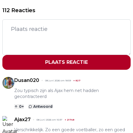
112 Reacties
PLAATS REACTIE
Dusan020
08 juni 2026 om 18:59
+
827
Zou typisch zijn als Ajax hem net hadden
gecontracteerd
0
+
Antwoord
Ajax27
08 juni 2026 om 10:37
+
21748
Verschrikkelijk. Zo een goede voetballer, zo een goed