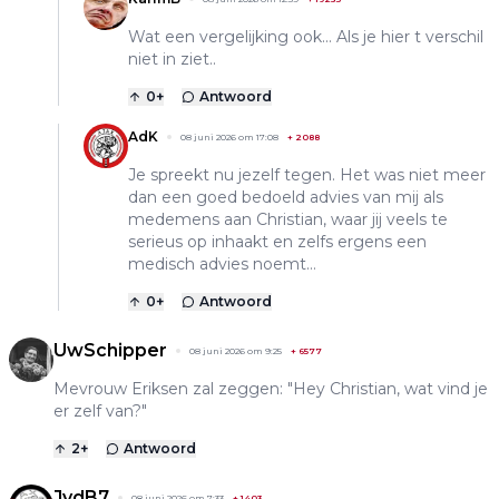
Wat een vergelijking ook... Als je hier t verschil
niet in ziet..
0
+
Antwoord
AdK
08 juni 2026 om 17:08
+
2088
Je spreekt nu jezelf tegen. Het was niet meer
dan een goed bedoeld advies van mij als
medemens aan Christian, waar jij veels te
serieus op inhaakt en zelfs ergens een
medisch advies noemt…
0
+
Antwoord
UwSchipper
08 juni 2026 om 9:25
+
6577
Mevrouw Eriksen zal zeggen: "Hey Christian, wat vind je
er zelf van?"
2
+
Antwoord
JvdB7
08 juni 2026 om 7:33
+
1403