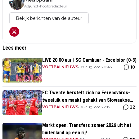
NielsOpdam
Adjunct-hoofdredacteur
Bekijk berichten van de auteur
Lees meer
LIVE 20.00 uur | SC Cambuur - Excelsior (0-3)
10
VOETBALNIEUWS
•
07 aug. om 20:45
FC Twente herstelt zich na Ferencváros-
tweeluik en maakt gehakt van Slowaakse
22
opponent
VOETBALNIEUWS
•
06 aug. om 22:15
Markt open: Transfers zomer 2026 uit het
buitenland op een rij!