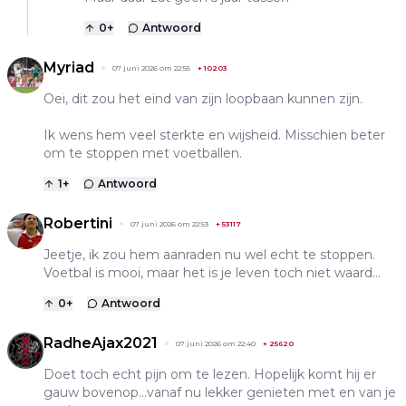
0
+
Antwoord
Myriad
07 juni 2026 om 22:55
+
10203
Oei, dit zou het eind van zijn loopbaan kunnen zijn.
Ik wens hem veel sterkte en wijsheid. Misschien beter
om te stoppen met voetballen.
1
+
Antwoord
Robertini
07 juni 2026 om 22:53
+
53117
Jeetje, ik zou hem aanraden nu wel echt te stoppen.
Voetbal is mooi, maar het is je leven toch niet waard...
0
+
Antwoord
RadheAjax2021
07 juni 2026 om 22:40
+
25620
Doet toch echt pijn om te lezen. Hopelijk komt hij er
gauw bovenop…vanaf nu lekker genieten met en van je