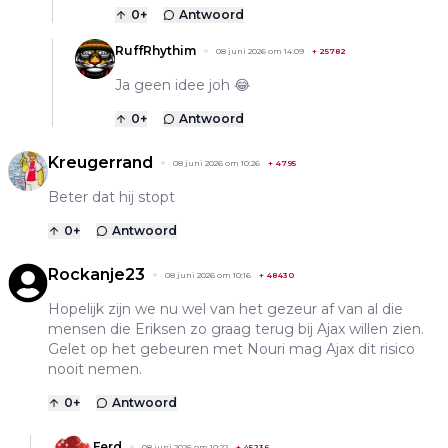
0
+
Antwoord
RuffRhythim
08 juni 2026 om 14:09
+
25782
Ja geen idee joh 😂
0
+
Antwoord
Kreugerrand
08 juni 2026 om 10:26
+
4795
Beter dat hij stopt
0
+
Antwoord
Rockanje23
08 juni 2026 om 10:16
+
48430
Hopelijk zijn we nu wel van het gezeur af van al die
mensen die Eriksen zo graag terug bij Ajax willen zien.
Gelet op het gebeuren met Nouri mag Ajax dit risico
nooit nemen.
0
+
Antwoord
Ferd
08 juni 2026 om 10:22
+
45236