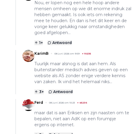
Nou, er lopen nog een hele hoop andere
mensen omheen op wie dit enorme indruk zal
hebben gemaakt. Is ook iets om rekening
mee te houden. En dan is het dit keer en de
vorige keer gelukkig naar omstandigheden
goed afgelopen...
1
+
Antwoord
KarimB
08 juni 2026 om 9:59
+
19235
Tuurlijk maar alsnog is dat aan hem. Als
buitenstander medisch advies geven op een
website als AS zonder enige verdere kennis
van zaken. Ik vind het helemaal niks...
3
+
Antwoord
Ferd
08 juni 2026 om 10:23
+
45236
maar dat is aan Eriksen en zijn naasten om te
bepalen, niet aan AdK op een forumpje
ergens op internet.