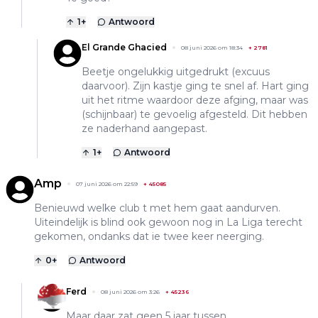
1
+
Antwoord
El Grande Ghacied
08 juni 2026 om 18:34
+
2781
Beetje ongelukkig uitgedrukt (excuus
daarvoor). Zijn kastje ging te snel af. Hart ging
uit het ritme waardoor deze afging, maar was
(schijnbaar) te gevoelig afgesteld. Dit hebben
ze naderhand aangepast.
1
+
Antwoord
Amp
07 juni 2026 om 22:59
+
45085
Benieuwd welke club t met hem gaat aandurven.
Uiteindelijk is blind ook gewoon nog in La Liga terecht
gekomen, ondanks dat ie twee keer neerging.
0
+
Antwoord
Ferd
08 juni 2026 om 3:26
+
45236
Maar daar zat geen 5 jaar tussen