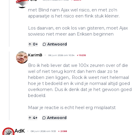
met Blind nam Ajax wel risico, en met zo'n
apparaatje is het risico een flink stuk kleiner.
Los daarvan, en ook los van gisteren, moet Ajax
sowieso niet meer aan Eriksen beginnen
0
+
Antwoord
KarimB
08 juni 2026 om 10:34
+
19235
Bro ik heb liever dat we 100x zeuren over of die
wel of niet terug komt dan hem daar zo te
hebben zien liggen,. Rock ik weet niet helemaal
hoe je t bedoeld en ik vind je normaal altijd goed
overkomen. Dus ik denk dat je het gewoon goed
bedoeld.
Maar je reactie is echt heel erg misplaatst
4
+
Antwoord
AdK
08 juni 2026 om 9:33
+
2088