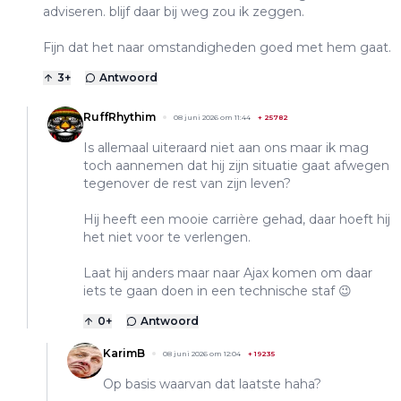
adviseren. blijf daar bij weg zou ik zeggen.
Fijn dat het naar omstandigheden goed met hem gaat.
3
+
Antwoord
RuffRhythim
08 juni 2026 om 11:44
+
25782
Is allemaal uiteraard niet aan ons maar ik mag
toch aannemen dat hij zijn situatie gaat afwegen
tegenover de rest van zijn leven?
Hij heeft een mooie carrière gehad, daar hoeft hij
het niet voor te verlengen.
Laat hij anders maar naar Ajax komen om daar
iets te gaan doen in een technische staf 😉
0
+
Antwoord
KarimB
08 juni 2026 om 12:04
+
19235
Op basis waarvan dat laatste haha?