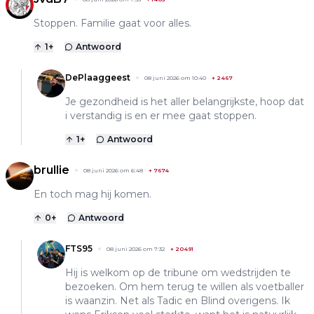
Stoppen. Familie gaat voor alles.
1
+
Antwoord
DePlaaggeest
08 juni 2026 om 10:40
+
2467
Je gezondheid is het aller belangrijkste, hoop dat
i verstandig is en er mee gaat stoppen.
1
+
Antwoord
brullie
08 juni 2026 om 6:48
+
7674
En toch mag hij komen.
0
+
Antwoord
FTS95
08 juni 2026 om 7:32
+
20491
Hij is welkom op de tribune om wedstrijden te
bezoeken. Om hem terug te willen als voetballer
is waanzin. Net als Tadic en Blind overigens. Ik