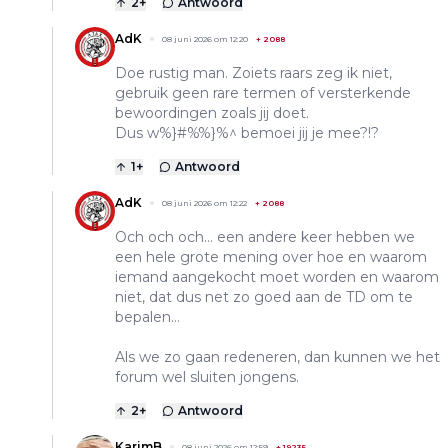
2
+
Antwoord
AdK
08 juni 2026 om 12:20
+
2088
Doe rustig man. Zoiets raars zeg ik niet,
gebruik geen rare termen of versterkende
bewoordingen zoals jij doet.
Dus w%}#%%}%^ bemoei jij je mee?!?
1
+
Antwoord
AdK
08 juni 2026 om 12:22
+
2088
Och och och… een andere keer hebben we
een hele grote mening over hoe en waarom
iemand aangekocht moet worden en waarom
niet, dat dus net zo goed aan de TD om te
bepalen…
Als we zo gaan redeneren, dan kunnen we het
forum wel sluiten jongens.
2
+
Antwoord
KarimB
08 juni 2026 om 12:59
+
19235