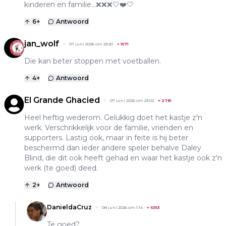
kinderen en familie...❌️❌️❌️🤍❤️🤍
6
+
Antwoord
jan_wolf
07 juni 2026 om 23:20
+
1571
Die kan beter stoppen met voetballen.
4
+
Antwoord
El Grande Ghacied
07 juni 2026 om 23:02
+
2781
Heel heftig wederom. Gelukkig doet het kastje z'n
werk. Verschrikkelijk voor de familie, vrienden en
supporters. Lastig ook, maar in feite is hij beter
beschermd dan ieder andere speler behalve Daley
Blind, die dit ook heeft gehad en waar het kastje ook z'n
werk (te goed) deed.
2
+
Antwoord
DanieldaCruz
08 juni 2026 om 1:14
+
6353
Te goed?