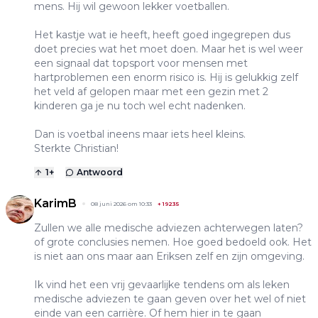
mens. Hij wil gewoon lekker voetballen.
Het kastje wat ie heeft, heeft goed ingegrepen dus
doet precies wat het moet doen. Maar het is wel weer
een signaal dat topsport voor mensen met
hartproblemen een enorm risico is. Hij is gelukkig zelf
het veld af gelopen maar met een gezin met 2
kinderen ga je nu toch wel echt nadenken.
Dan is voetbal ineens maar iets heel kleins.
Sterkte Christian!
1
+
Antwoord
KarimB
08 juni 2026 om 10:33
+
19235
Zullen we alle medische adviezen achterwegen laten?
of grote conclusies nemen. Hoe goed bedoeld ook. Het
is niet aan ons maar aan Eriksen zelf en zijn omgeving.
Ik vind het een vrij gevaarlijke tendens om als leken
medische adviezen te gaan geven over het wel of niet
einde van een carrière. Of hem hier in te gaan