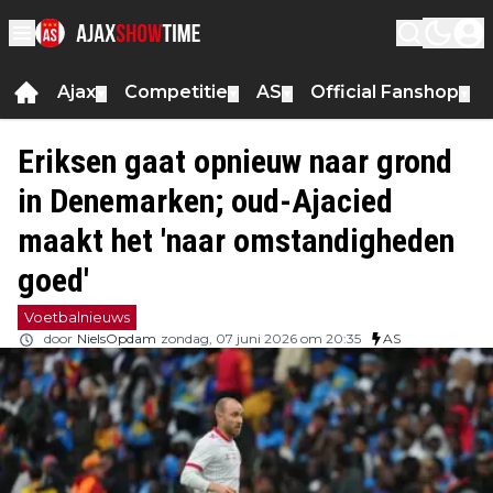
Ajax
Competitie
AS
Official Fanshop
▼
▼
▼
▼
Eriksen gaat opnieuw naar grond
in Denemarken; oud-Ajacied
maakt het 'naar omstandigheden
goed'
Voetbalnieuws
door
NielsOpdam
zondag, 07 juni 2026 om 20:35
AS