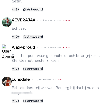
gezin.
2
+
Antwoord
4EVERAJAX
07 juni 2026 om 22:38
+
9602
Echt sad
0
+
Antwoord
Ajax4proud
07 juni 2026 om 22:26
+
12217
Dit is het punt waar gezondheid toch belangrijker is.
Sterkte met herstel Eriksen!
7
+
Antwoord
Lunsdale
07 juni 2026 om 22:14
+
9131
Bah, dit doet mij wel wat. Ben erg blij dat hij nu een
kastje heeft.
2
+
Antwoord