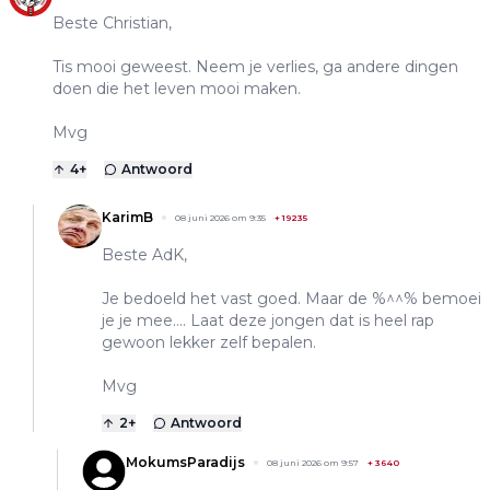
Beste Christian,
Tis mooi geweest. Neem je verlies, ga andere dingen
doen die het leven mooi maken.
Mvg
4
+
Antwoord
KarimB
08 juni 2026 om 9:35
+
19235
Beste AdK,
Je bedoeld het vast goed. Maar de %^^% bemoei
je je mee.... Laat deze jongen dat is heel rap
gewoon lekker zelf bepalen.
Mvg
2
+
Antwoord
MokumsParadijs
08 juni 2026 om 9:57
+
3640