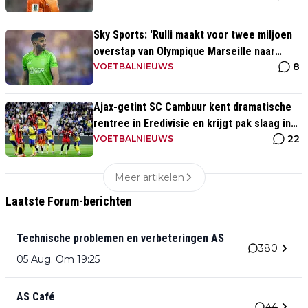
Sky Sports: 'Rulli maakt voor twee miljoen
overstap van Olympique Marseille naar
8
Manchester City'
VOETBALNIEUWS
Ajax-getint SC Cambuur kent dramatische
rentree in Eredivisie en krijgt pak slaag in
22
eigen huis
VOETBALNIEUWS
Meer artikelen
Laatste Forum-berichten
Technische problemen en verbeteringen AS
380
05 Aug. Om 19:25
AS Café
44