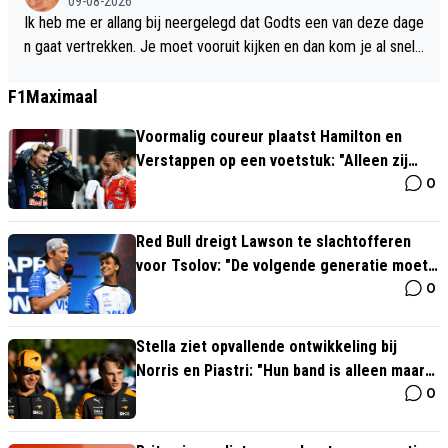
09-08-2026
Ik heb me er allang bij neergelegd dat Godts een van deze dage
n gaat vertrekken. Je moet vooruit kijken en dan kom je al snel
uit bij Noa Lang. Op het middenveld moet het ‘grote kanon’ waar
Ronald de Boer het over heeft toch haast wel Leon Goretzka zij
F1Maximaal
n. Hij kan naast Brandt voor extra impulsen en power in het elfta
Voormalig coureur plaatst Hamilton en
l zorgen. Gaat dit dan eindelijk ten koste van Klaassen? Mag toc
Verstappen op een voetstuk: "Alleen zij
h hopen van wel. De aanvoerdersband kan naar Brandt, Blind of
0
kunnen zoiets doen"
misschien Ter Stegen. In ieder geval genoeg opties voor trainer
Michel Sánchez.
Red Bull dreigt Lawson te slachtofferen
voor Tsolov: "De volgende generatie moet
0
erin"
Stella ziet opvallende ontwikkeling bij
Norris en Piastri: "Hun band is alleen maar
0
sterker geworden"