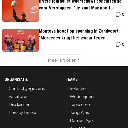
Britse journalist waarschuwt concurrentie
voor Verstappen: "Je kunt Max nooit
0
afschrijven"
Montoya hoopt op spanning in Zandvoort:
"Mercedes krijgt het zwaar tegen
0
Verstappen en McLaren"
Meer artikelen
ORGANISATIE
TEAMS
Contactgegevens
Selectie
Vacatures
Wedstrijden
Disclaimer
Topscorers
Privacy beleid
Jong Ajax
Dames Ajax