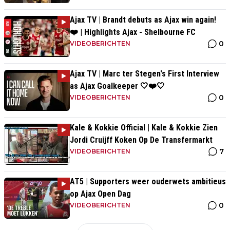
Ajax TV | Brandt debuts as Ajax win again!
❤️ | Highlights Ajax - Shelbourne FC
0
VIDEOBERICHTEN
Ajax TV | Marc ter Stegen's First Interview
as Ajax Goalkeeper 🤍❤️🤍
0
VIDEOBERICHTEN
Kale & Kokkie Official | Kale & Kokkie Zien
Jordi Cruijff Koken Op De Transfermarkt
7
VIDEOBERICHTEN
AT5 | Supporters weer ouderwets ambitieus
op Ajax Open Dag
0
VIDEOBERICHTEN