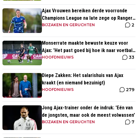
Ajax Vrouwen bereiken derde voorronde
Champions League na late zege op Rangers
2
FC
BIJZAKEN EN GERUCHTEN
Monserrate maakte bewuste keuze voor
Ajax: 'Het past goed bij hoe ik naar voetbal
33
kijk’
HOOFDNIEUWS
Diepe Zakken: Het salarishuis van Ajax
kraakt (en niemand bezuinigt)
279
HOOFDNIEUWS
Jong Ajax-trainer onder de indruk: 'Eén van
de jongsten, maar ook de meest volwassen'
7
BIJZAKEN EN GERUCHTEN