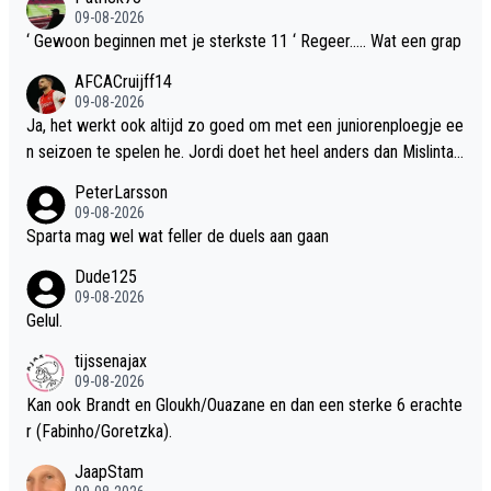
09-08-2026
‘ Gewoon beginnen met je sterkste 11 ‘ Regeer….. Wat een grap
AFCACruijff14
09-08-2026
Ja, het werkt ook altijd zo goed om met een juniorenploegje ee
n seizoen te spelen he. Jordi doet het heel anders dan Mislintat.
Jordi kijkt echt welke aankopen bij de speelstijl van zijn eigen tr
PeterLarsson
ainer passen en haalt ook nog eens kwaliteit binnen. En de jeugd
09-08-2026
is onbelangrijk? Misschien moet je even controleren hoeveel tal
Sparta mag wel wat feller de duels aan gaan
enten er wel niet bij de selectie zitten en de afgelopen maande
Dude125
n ook vaak speelden. Ach ja, sommige mensen zullen nooit tevr
09-08-2026
eden zijn. Ook niet juichen als we weer eens een goed jaar bele
Gelul.
ven he?
tijssenajax
09-08-2026
Kan ook Brandt en Gloukh/Ouazane en dan een sterke 6 erachte
r (Fabinho/Goretzka).
JaapStam