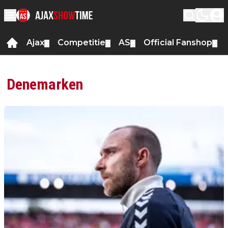
Ajax
Competitie
AS
Official Fanshop
▼
▼
▼
▼
Denemarken