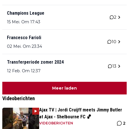
Champions League
2
15 Mei. Om 17:43
Francesco Farioli
10
02 Mei. Om 23:34
Transferperiode zomer 2024
13
12 Feb. Om 12:37
Meer laden
Videoberichten
Ajax TV | Jordi Cruijff meets Jimmy Butler
at Ajax - Shelbourne FC 🏀
2
VIDEOBERICHTEN