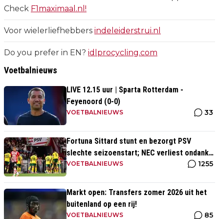
Check
F1maximaal.nl!
Voor wielerliefhebbers
indeleiderstrui.nl
Do you prefer in EN?
idlprocycling.com
Voetbalnieuws
LIVE 12.15 uur | Sparta Rotterdam -
Feyenoord (0-0)
33
VOETBALNIEUWS
Fortuna Sittard stunt en bezorgt PSV
slechte seizoenstart; NEC verliest ondanks
1255
assist Tadic
VOETBALNIEUWS
Markt open: Transfers zomer 2026 uit het
buitenland op een rij!
85
VOETBALNIEUWS