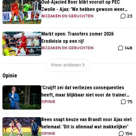
Oud-Ajacied Boer blikt vooruit op PEC
Zwolle - Ajax: 'We hebben gewoon weer
23
kans tegen Ajax'
BIJZAKEN EN GERUCHTEN
Markt open: Transfers zomer 2026
Eredivisie op een rij!
148
BIJZAKEN EN GERUCHTEN
Meer artikelen
Opinie
'Cruijff zei dat verliezen consequenties
heeft, maar blijkbaar niet voor de trainer
75
van Ajax 1'
OPINIE
Been snapt keuze van Brandt voor Ajax niet
helemaal: 'Dit is allemaal wat makkelijker'
154
OPINIE