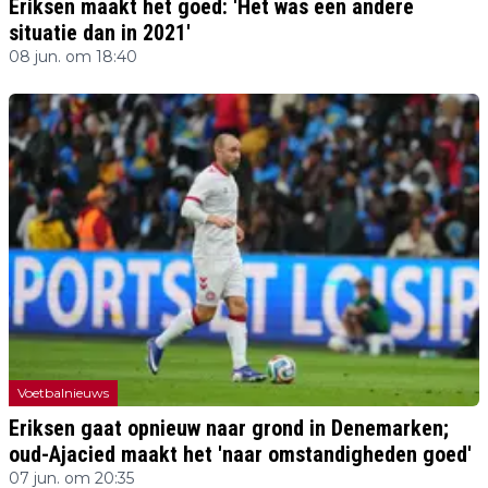
Eriksen maakt het goed: 'Het was een andere
situatie dan in 2021'
08 jun. om 18:40
Voetbalnieuws
Eriksen gaat opnieuw naar grond in Denemarken;
oud-Ajacied maakt het 'naar omstandigheden goed'
07 jun. om 20:35