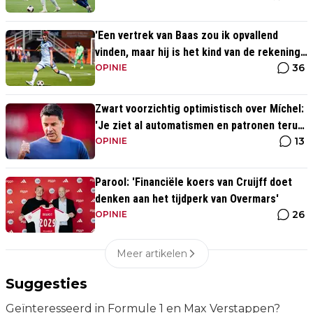
'Een vertrek van Baas zou ik opvallend
vinden, maar hij is het kind van de rekening
36
van de komst van Blind'
OPINIE
Zwart voorzichtig optimistisch over Míchel:
'Je ziet al automatismen en patronen terug,
13
maar...'
OPINIE
Parool: 'Financiële koers van Cruijff doet
denken aan het tijdperk van Overmars'
26
OPINIE
Meer artikelen
Suggesties
Geïnteresseerd in Formule 1 en Max Verstappen?