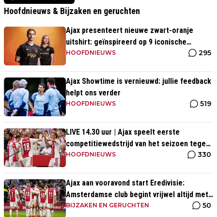
Hoofdnieuws & Bijzaken en geruchten
Ajax presenteert nieuwe zwart-oranje
uitshirt: geïnspireerd op 9 iconische
295
momenten uit clubhistorie
HOOFDNIEUWS
Ajax Showtime is vernieuwd: jullie feedback
helpt ons verder
519
HOOFDNIEUWS
LIVE 14.30 uur | Ajax speelt eerste
competitiewedstrijd van het seizoen tegen
330
PEC Zwolle
HOOFDNIEUWS
Ajax aan vooravond start Eredivisie:
Amsterdamse club begint vrijwel altijd met
50
zege
BIJZAKEN EN GERUCHTEN