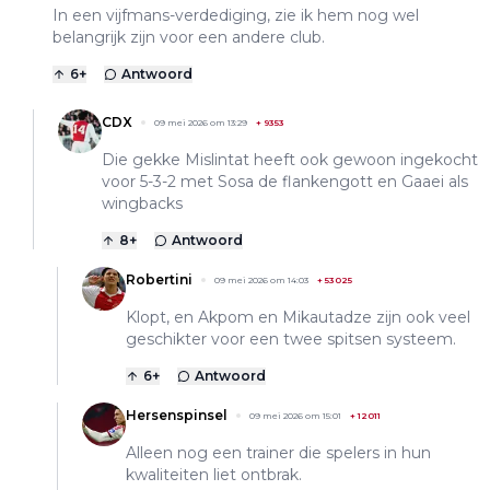
In een vijfmans-verdediging, zie ik hem nog wel
belangrijk zijn voor een andere club.
6
+
Antwoord
CDX
09 mei 2026 om 13:29
+
9353
Die gekke Mislintat heeft ook gewoon ingekocht
voor 5-3-2 met Sosa de flankengott en Gaaei als
wingbacks
8
+
Antwoord
Robertini
09 mei 2026 om 14:03
+
53025
Klopt, en Akpom en Mikautadze zijn ook veel
geschikter voor een twee spitsen systeem.
6
+
Antwoord
Hersenspinsel
09 mei 2026 om 15:01
+
12011
Alleen nog een trainer die spelers in hun
kwaliteiten liet ontbrak.