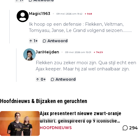
Magic1963
09 mei 2026 om 9:42
+
948
Ik hoop op een defensie : Flekken, Veltman,
Tomiyasu, Janse, Le Grand volgend seizoen..........
1
+
Antwoord
JariHeijden
09 mei 2026 om 15:01
+
7429
Flekken zou zeker mooi zijn. Qua stijl echt een
Ajax keeper. Maar hij zal wel onhaalbaar zijn.
0
+
Antwoord
Hoofdnieuws & Bijzaken en geruchten
Ajax presenteert nieuwe zwart-oranje
uitshirt: geïnspireerd op 9 iconische
294
momenten uit clubhistorie
HOOFDNIEUWS