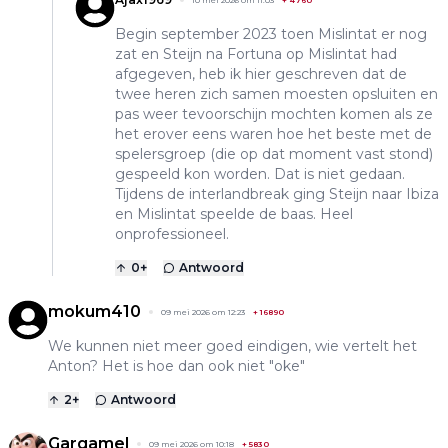
Begin september 2023 toen Mislintat er nog
zat en Steijn na Fortuna op Mislintat had
afgegeven, heb ik hier geschreven dat de
twee heren zich samen moesten opsluiten en
pas weer tevoorschijn mochten komen als ze
het erover eens waren hoe het beste met de
spelersgroep (die op dat moment vast stond)
gespeeld kon worden. Dat is niet gedaan.
Tijdens de interlandbreak ging Steijn naar Ibiza
en Mislintat speelde de baas. Heel
onprofessioneel.
0
+
Antwoord
mokum410
09 mei 2026 om 12:23
+
16890
We kunnen niet meer goed eindigen, wie vertelt het
Anton? Het is hoe dan ook niet "oke"
2
+
Antwoord
Gargamel
09 mei 2026 om 10:18
+
5830