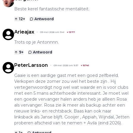
Beste kerel fantastische mentaliteit.
12
+
Antwoord
Arieajax
09 mei 2026 om 9:41
+
1377
Trots op je Antonnnn.
9
+
Antwoord
PeterLarsson
09 mei 2026 om 9:37
+
15741
Gaaie is een aardige gast met een goed zelfbeeld.
Verkopen deze zomer zou wel het beste zijn . Hij
vertegenwoordigt nog wel wat waarde en is voor clubs
met een 5 mans achterhoede interessant. Je moet wel
een goede vervanger halen anders heb je allleen Rosa
als vervanger. Rosa zie ik meer als backup achter een
nieuwe links- en rechtsback. Baas kan ook naar
linksback als Janse blijft. Gooijer , Appiah, Wijndal, Jetten
proberen afscheid van te nemen + Avila (eind 2026).
1
+
Antwoord