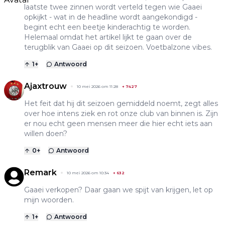
laatste twee zinnen wordt verteld tegen wie Gaaei
opkijkt - wat in de headline wordt aangekondigd -
begint echt een beetje kinderachtig te worden.
Helemaal omdat het artikel lijkt te gaan over de
terugblik van Gaaei op dit seizoen. Voetbalzone vibes.
1
+
Antwoord
Ajaxtrouw
10 mei 2026 om 11:28
+
7427
Het feit dat hij dit seizoen gemiddeld noemt, zegt alles
over hoe intens ziek en rot onze club van binnen is. Zijn
er nou echt geen mensen meer die hier echt iets aan
willen doen?
0
+
Antwoord
Remark
10 mei 2026 om 10:34
+
632
Gaaei verkopen? Daar gaan we spijt van krijgen, let op
mijn woorden.
1
+
Antwoord