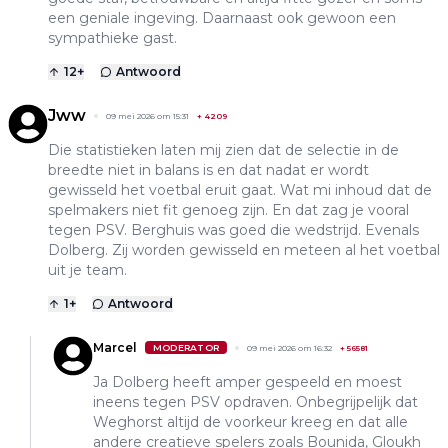
een geniale ingeving. Daarnaast ook gewoon een
sympathieke gast.
12
+
Antwoord
Jww
09 mei 2026 om 15:31
+
4209
Die statistieken laten mij zien dat de selectie in de
breedte niet in balans is en dat nadat er wordt
gewisseld het voetbal eruit gaat. Wat mi inhoud dat de
spelmakers niet fit genoeg zijn. En dat zag je vooral
tegen PSV. Berghuis was goed die wedstrijd. Evenals
Dolberg. Zij worden gewisseld en meteen al het voetbal
uit je team.
1
+
Antwoord
Marcel
MODERATOR
09 mei 2026 om 16:32
+
56581
Ja Dolberg heeft amper gespeeld en moest
ineens tegen PSV opdraven. Onbegrijpelijk dat
Weghorst altijd de voorkeur kreeg en dat alle
andere creatieve spelers zoals Bounida, Gloukh