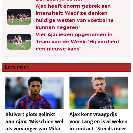
Ajax heeft enorm gebrek aan
intensiteit: 'Alsof ze denken
huidige wetten van voetbal te
kunnen negeren'
Vier Ajacieden opgenomen in
Team van de Week: 'Hij verdient
een nieuwe kans'