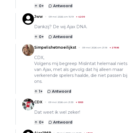
0
+
Antwoord
Jww
09 mei 2026 om 15:19
+
4209
Dankzij? De wij Ajax DNA.
0
+
Antwoord
Simpelishetmoeilijkst
09 mei 2026 om 21:18
+
27595
CDX,
Volgens mij begreep Mislintat helemaal niets
van Ajax, met als gevolg dat hij alleen maar
verkerende spelers haalde, die niet passen bij
ons.
1
+
Antwoord
CDX
09 mei 2026 om 21:33
+
9353
Dat weet ik wel zeker!
0
+
Antwoord
Ajax1969
10 mei 2026 om 11:03
+
4760