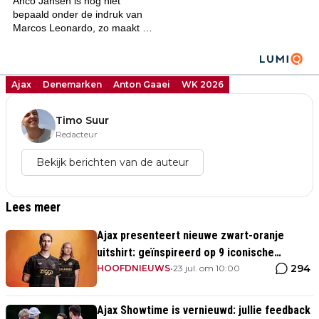
Ajax
Denemarken
Anton Gaaei
WK 2026
Timo Suur
Redacteur
Bekijk berichten van de auteur
Lees meer
Ajax presenteert nieuwe zwart-oranje
uitshirt: geïnspireerd op 9 iconische
294
momenten uit clubhistorie
HOOFDNIEUWS
•
23 jul. om 10:00
Ajax Showtime is vernieuwd: jullie feedback