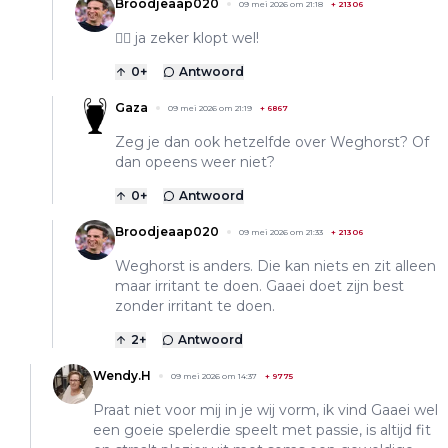
Broodjeaap020
09 mei 2026 om 21:18
+
21306
👌🏻 ja zeker klopt wel!
0
+
Antwoord
Gaza
09 mei 2026 om 21:19
+
6867
Zeg je dan ook hetzelfde over Weghorst? Of
dan opeens weer niet?
0
+
Antwoord
Broodjeaap020
09 mei 2026 om 21:33
+
21306
Weghorst is anders. Die kan niets en zit alleen
maar irritant te doen. Gaaei doet zijn best
zonder irritant te doen.
2
+
Antwoord
Wendy.H
09 mei 2026 om 14:37
+
9775
Praat niet voor mij in je wij vorm, ik vind Gaaei wel
een goeie spelerdie speelt met passie, is altijd fit