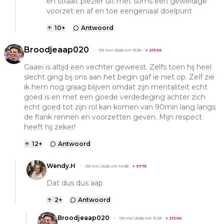
en straalt plezier uit met soms een geweldige
voorzet en af en toe eengeniaal doelpunt
10
+
Antwoord
Broodjeaap020
09 mei 2026 om 13:30
+
21306
Gaaei is altijd een vechter geweest. Zelfs toen hij heel
slecht ging bij ons aan het begin gaf ie niet op. Zelf zie
ik hem nog graag blijven omdat zijn mentaliteit echt
goed is en met een goede verdedeging achter zich
echt goed tot zijn rol kan komen van 90min lang langs
de flank rennen en voorzetten geven. Mijn respect
heeft hij zeker!
12
+
Antwoord
Wendy.H
09 mei 2026 om 14:38
+
9775
Dat dus dus aap
2
+
Antwoord
Broodjeaap020
09 mei 2026 om 15:33
+
21306