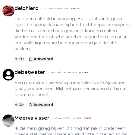
delphiero
10 mei 2026 om 4:01
+
1602
Toch een cultheld in wording. Het is natuurlijk geen
typische ajaxback maar hij heeft echt bepaalde wapens
die hem als rechtsback gevaarlijk kunnen maken.
Verder een fantastische kerel en ik gun hem (en ons)
een volledige revanche door volgend jaar de titel
pakken.
0
+
Antwoord
debetweter
09 mei 2026 om 19:35
+
11769
Een mentaliteit die we bij meer talentvolle Ajacieden
graag zouden zien. Blijf het jammer vinden dat hij dat
talent niet heeft.
4
+
Antwoord
Meervalvisser
09 mei 2026 om 15:53
+
1608
Ik zie hem graag blijven. Zit nog zat rek in onder een
goede staf, betrouwbare en altijd fitte gozer en soms