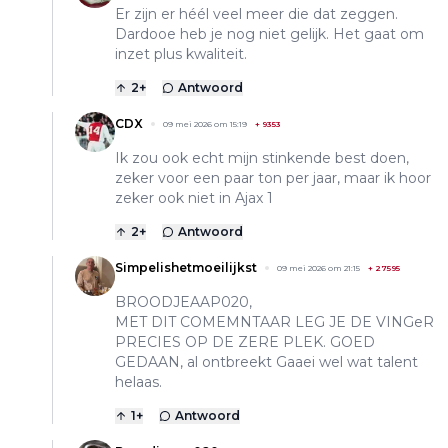
Er zijn er héél veel meer die dat zeggen.
Dardooe heb je nog niet gelijk. Het gaat om
inzet plus kwaliteit.
2
+
Antwoord
CDX
09 mei 2026 om 15:19
+
9353
Ik zou ook echt mijn stinkende best doen,
zeker voor een paar ton per jaar, maar ik hoor
zeker ook niet in Ajax 1
2
+
Antwoord
Simpelishetmoeilijkst
09 mei 2026 om 21:15
+
27595
BROODJEAAP020,
MET DIT COMEMNTAAR LEG JE DE VINGeR
PRECIES OP DE ZERE PLEK. GOED
GEDAAN, al ontbreekt Gaaei wel wat talent
helaas.
1
+
Antwoord