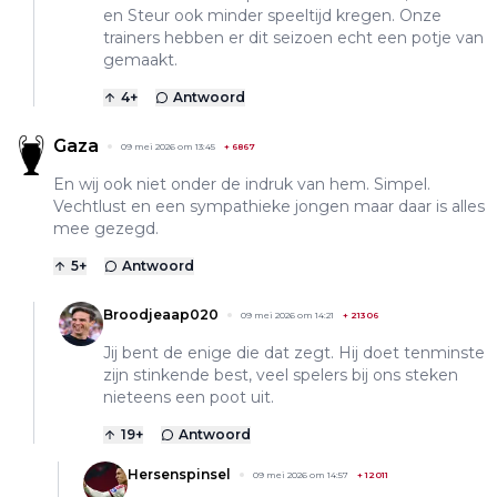
en Steur ook minder speeltijd kregen. Onze
trainers hebben er dit seizoen echt een potje van
gemaakt.
4
+
Antwoord
Gaza
09 mei 2026 om 13:45
+
6867
En wij ook niet onder de indruk van hem. Simpel.
Vechtlust en een sympathieke jongen maar daar is alles
mee gezegd.
5
+
Antwoord
Broodjeaap020
09 mei 2026 om 14:21
+
21306
Jij bent de enige die dat zegt. Hij doet tenminste
zijn stinkende best, veel spelers bij ons steken
nieteens een poot uit.
19
+
Antwoord
Hersenspinsel
09 mei 2026 om 14:57
+
12011