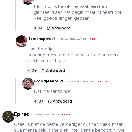
Idd! Tuurlijk heb ik me vaak aan hem
geïriteerd aan het begin maar hij heeft ook
veel goede dingen gedaan.
1
+
Antwoord
Hersenspinsel
09 mei 2026 om 14:59
+
12011
Juist broodje.
Ik herinner me ook de penalties die ons een
ronde verder bracht.
2
+
Antwoord
Broodjeaap020
09 mei 2026 om 15:32
+
21306
Dat, hersenspinsel!
0
+
Antwoord
Epiret
09 mei 2026 om 13:25
+
5766
Gaaei is niet de beste verdediger qua techniek, maar
qua mentaliteit , fitheid en intelligentie behoort hij wel