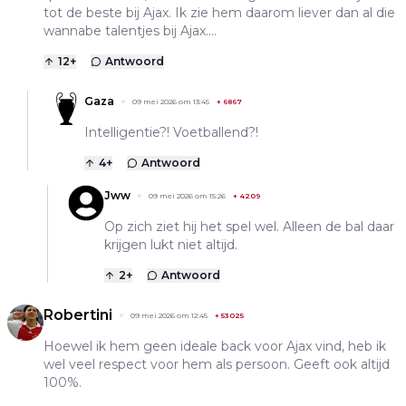
tot de beste bij Ajax. Ik zie hem daarom liever dan al die
wannabe talentjes bij Ajax….
12
+
Antwoord
Gaza
09 mei 2026 om 13:45
+
6867
Intelligentie?! Voetballend?!
4
+
Antwoord
Jww
09 mei 2026 om 15:26
+
4209
Op zich ziet hij het spel wel. Alleen de bal daar
krijgen lukt niet altijd.
2
+
Antwoord
Robertini
09 mei 2026 om 12:45
+
53025
Hoewel ik hem geen ideale back voor Ajax vind, heb ik
wel veel respect voor hem als persoon. Geeft ook altijd
100%.