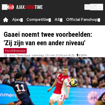
Ajax
Competitie
AS
Official Fanshop
▼
▼
▼
▼
Gaaei noemt twee voorbeelden:
'Zij zijn van een ander niveau'
Hoofdnieuws
door
Timo Suur
zaterdag, 09 mei 2026 om 8:25
ESPN