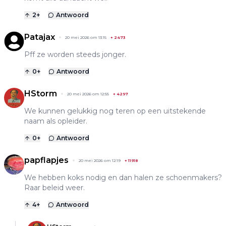
2
+
Antwoord
Patajax
20 mei 2026 om 13:15
+
2473
Pff ze worden steeds jonger.
0
+
Antwoord
HStorm
20 mei 2026 om 12:55
+
4297
We kunnen gelukkig nog teren op een uitstekende
naam als opleider.
0
+
Antwoord
papflapjes
20 mei 2026 om 12:19
+
11918
We hebben koks nodig en dan halen ze schoenmakers?
Raar beleid weer.
4
+
Antwoord