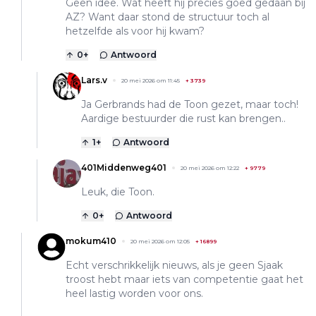
Geen idee. Wat heeft hij precies goed gedaan bij
AZ? Want daar stond de structuur toch al
hetzelfde als voor hij kwam?
0
+
Antwoord
Lars.v
20 mei 2026 om 11:45
+
3739
Ja Gerbrands had de Toon gezet, maar toch!
Aardige bestuurder die rust kan brengen..
1
+
Antwoord
401Middenweg401
20 mei 2026 om 12:22
+
9779
Leuk, die Toon.
0
+
Antwoord
mokum410
20 mei 2026 om 12:05
+
16899
Echt verschrikkelijk nieuws, als je geen Sjaak
troost hebt maar iets van competentie gaat het
heel lastig worden voor ons.