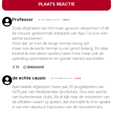
PLAATS REACTIE
Professor
20 mei 2026 om 21:07
+
15970
Zoals altijd laten we het maar gewoon afwachten of dit
de nieuwe gedroomde linksback van Ajax 1 is over een
aantal seizoenen.
Mooi dat ze met de lange termijn bezig zijn
maar ook de korte termijn is van groot belang. En daar
bedoel ik niet alleen spelers halen mee maar ook de
opleiding optimaliseren en goede trainers aanstellen.
1
+
Antwoord
de echte causio
20 mei 2026 om 14:13
+
3462
Ajax haalde afgelopen twee jaar 20 jeugdspelers van
14/15 jaar van Nederlandse (prof)clubs. Plus een aantal
van buitenlandse clubs. Als ik kijk naar de resultaten van
de elftallen waarin zij spelen, dan betwijfel ik of er sprake
is van een absoluut topniveau van de nieuwkomers.