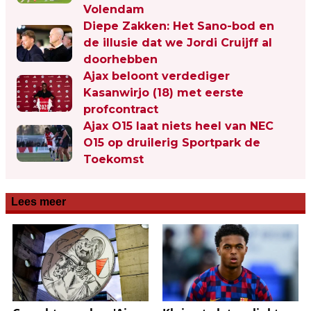
Volendam
Diepe Zakken: Het Sano-bod en
de illusie dat we Jordi Cruijff al
doorhebben
Ajax beloont verdediger
Kasanwirjo (18) met eerste
profcontract
Ajax O15 laat niets heel van NEC
O15 op druilerig Sportpark de
Toekomst