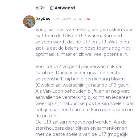
2
+
Antwoord
RayRay
20 mei 2026 om 11:05
+
60
Vorig jaar is er versterking aangetrokken voor
wat toen de U16 en U17 waren. Komend
seizoen wordt dat de U17 en U19. Wat je nu
ziet, is dat de balans in deze teams nog niet
optimaal is, maar er zit wel veel potentie in.
Voor de U17 volgend jaar verwacht ik dat
Tatuh en Darko in ieder geval de eerste
seizoenshelft bij hun eigen lichting blijven
(Owolabi zal waarschijnlijk naar de U19 gaan).
Als Van Loon behouden blijft, en er nog wat
aanvallende versterking bijkomt en iedereen
weer op zijn natuurlijke positie kan spelen, dan
heb je daar een team dat kan meestrijden om
de prijzen.
De U19 zal samengevoegd worden. Als de
sterkhouders daar blijven en samenkomen
met de beste spelers van de U17 (mogelijk