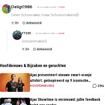
Deligt1986
20 mei 2026 om 8:03
+
1722
Geen Schoenaker maar Schoenmakers🙃
0
+
Antwoord
FTS95
20 mei 2026 om 8:03
+
20491
SchoenmakerS
0
+
Antwoord
Hoofdnieuws & Bijzaken en geruchten
Ajax presenteert nieuwe zwart-oranje
uitshirt: geïnspireerd op 9 iconische
294
momenten uit clubhistorie
HOOFDNIEUWS
Ajax Showtime is vernieuwd: jullie feedback