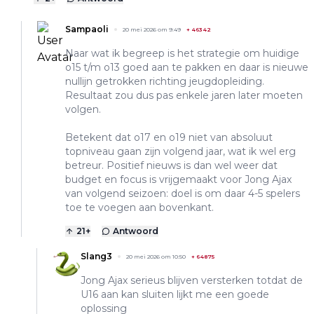
Sampaoli
20 mei 2026 om 9:49
+
46342
Naar wat ik begreep is het strategie om huidige
o15 t/m o13 goed aan te pakken en daar is nieuwe
nullijn getrokken richting jeugdopleiding.
Resultaat zou dus pas enkele jaren later moeten
volgen.
Betekent dat o17 en o19 niet van absoluut
topniveau gaan zijn volgend jaar, wat ik wel erg
betreur. Positief nieuws is dan wel weer dat
budget en focus is vrijgemaakt voor Jong Ajax
van volgend seizoen: doel is om daar 4-5 spelers
toe te voegen aan bovenkant.
21
+
Antwoord
Slang3
20 mei 2026 om 10:50
+
64875
Jong Ajax serieus blijven versterken totdat de
U16 aan kan sluiten lijkt me een goede
oplossing