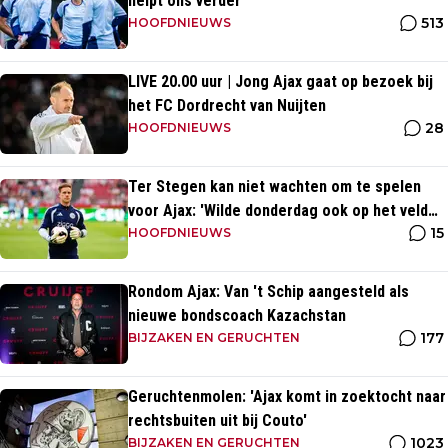
helpt ons verder
513
HOOFDNIEUWS
LIVE 20.00 uur | Jong Ajax gaat op bezoek bij
het FC Dordrecht van Nuijten
28
HOOFDNIEUWS
Ter Stegen kan niet wachten om te spelen
voor Ajax: 'Wilde donderdag ook op het veld
15
staan'
HOOFDNIEUWS
Rondom Ajax: Van 't Schip aangesteld als
nieuwe bondscoach Kazachstan
177
BIJZAKEN EN GERUCHTEN
Geruchtenmolen: 'Ajax komt in zoektocht naar
rechtsbuiten uit bij Couto'
1023
BIJZAKEN EN GERUCHTEN