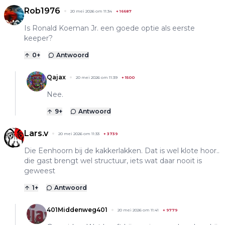
Rob1976
20 mei 2026 om 11:34
+
16687
Is Ronald Koeman Jr. een goede optie als eerste
keeper?
0
+
Antwoord
Qajax
20 mei 2026 om 11:39
+
1500
Nee.
9
+
Antwoord
Lars.v
20 mei 2026 om 11:33
+
3739
Die Eenhoorn bij de kakkerlakken. Dat is wel klote hoor..
die gast brengt wel structuur, iets wat daar nooit is
geweest
1
+
Antwoord
401Middenweg401
20 mei 2026 om 11:41
+
9779