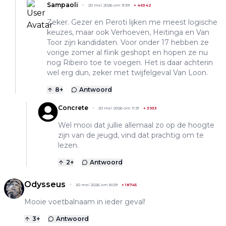
Sampaoli
20 mei 2026 om 9:39
+
46342
Zeker. Gezer en Peroti lijken me meest logische
keuzes, maar ook Verhoeven, Heitinga en Van
Toor zijn kandidaten. Voor onder 17 hebben ze
vorige zomer al flink geshopt en hopen ze nu
nog Ribeiro toe te voegen. Het is daar achterin
wel erg dun, zeker met twijfelgeval Van Loon.
8
+
Antwoord
Concrete
20 mei 2026 om 11:31
+
3933
Wel mooi dat jullie allemaal zo op de hoogte
zijn van de jeugd, vind dat prachtig om te
lezen.
2
+
Antwoord
Odysseus
20 mei 2026 om 8:09
+
18745
Mooie voetbalnaam in ieder geval!
3
+
Antwoord