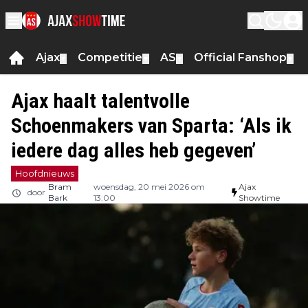
Ajax
Competitie
AS
Official Fanshop
▼
▼
▼
▼
Ajax haalt talentvolle
Schoenmakers van Sparta: ‘Als ik
iedere dag alles heb gegeven’
Hoofdnieuws
Bram
woensdag, 20 mei 2026 om
Ajax
door
Bark
13:00
Showtime