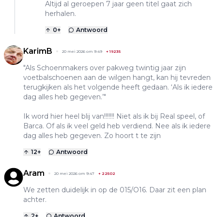
Altijd al geroepen 7 jaar geen titel gaat zich
herhalen.
0
+
Antwoord
KarimB
20 mei 2026 om 9:49
+
19235
"Als Schoenmakers over pakweg twintig jaar zijn
voetbalschoenen aan de wilgen hangt, kan hij tevreden
terugkijken als het volgende heeft gedaan. ‘Als ik iedere
dag alles heb gegeven.’"
Ik word hier heel blij van!!!!!!! Niet als ik bij Real speel, of
Barca. Of als ik veel geld heb verdiend. Nee als ik iedere
dag alles heb gegeven. Zo hoort t te zijn
12
+
Antwoord
Aram
20 mei 2026 om 9:47
+
22502
We zetten duidelijk in op de 015/O16. Daar zit een plan
achter.
2
+
Antwoord