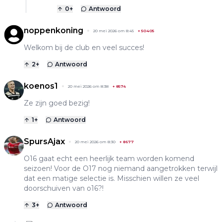
0
+
Antwoord
noppenkoning
20 mei 2026 om 8:45
+
50405
Welkom bij de club en veel succes!
2
+
Antwoord
koenos1
20 mei 2026 om 8:38
+
8574
Ze zijn goed bezig!
1
+
Antwoord
SpursAjax
20 mei 2026 om 8:30
+
8677
O16 gaat echt een heerlijk team worden komend
seizoen! Voor de O17 nog niemand aangetrokken terwijl
dat een matige selectie is. Misschien willen ze veel
doorschuiven van o16?!
3
+
Antwoord