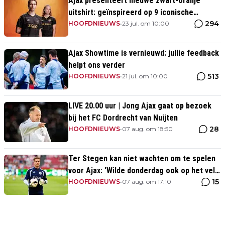
Ajax presenteert nieuwe zwart-oranje
uitshirt: geïnspireerd op 9 iconische
294
momenten uit clubhistorie
HOOFDNIEUWS
•
23 jul. om 10:00
Ajax Showtime is vernieuwd: jullie feedback
helpt ons verder
513
HOOFDNIEUWS
•
21 jul. om 10:00
LIVE 20.00 uur | Jong Ajax gaat op bezoek
bij het FC Dordrecht van Nuijten
28
HOOFDNIEUWS
•
07 aug. om 18:50
Ter Stegen kan niet wachten om te spelen
voor Ajax: 'Wilde donderdag ook op het veld
15
staan'
HOOFDNIEUWS
•
07 aug. om 17:10