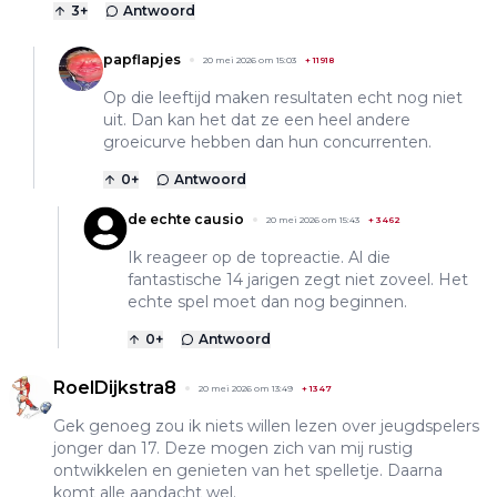
3
+
Antwoord
papflapjes
20 mei 2026 om 15:03
+
11918
Op die leeftijd maken resultaten echt nog niet
uit. Dan kan het dat ze een heel andere
groeicurve hebben dan hun concurrenten.
0
+
Antwoord
de echte causio
20 mei 2026 om 15:43
+
3462
Ik reageer op de topreactie. Al die
fantastische 14 jarigen zegt niet zoveel. Het
echte spel moet dan nog beginnen.
0
+
Antwoord
RoelDijkstra8
20 mei 2026 om 13:49
+
1347
Gek genoeg zou ik niets willen lezen over jeugdspelers
jonger dan 17. Deze mogen zich van mij rustig
ontwikkelen en genieten van het spelletje. Daarna
komt alle aandacht wel.