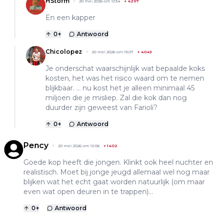
HStorm
20 mei 2026 om 12:54
+
4297
En een kapper
0
+
Antwoord
Chicolopez
20 mei 2026 om 13:07
+
4043
Je onderschat waarschijnlijk wat bepaalde koks
kosten, het was het risico waard om te nemen
blijkbaar. … nu kost het je alleen minimaal 45
miljoen die je misliep. Zal die kok dan nog
duurder zijn geweest van Farioli?
0
+
Antwoord
Pency
20 mei 2026 om 12:06
+
1402
Goede kop heeft die jongen. Klinkt ook heel nuchter en
realistisch. Moet bij jonge jeugd allemaal wel nog maar
blijken wat het echt gaat worden natuurlijk (om maar
even wat open deuren in te trappen)…
0
+
Antwoord