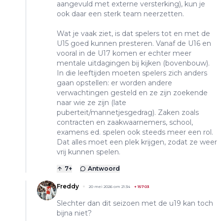
aangevuld met externe versterking), kun je
ook daar een sterk team neerzetten.
Wat je vaak ziet, is dat spelers tot en met de
U15 goed kunnen presteren. Vanaf de U16 en
vooral in de U17 komen er echter meer
mentale uitdagingen bij kijken (bovenbouw).
In die leeftijden moeten spelers zich anders
gaan opstellen: er worden andere
verwachtingen gesteld en ze zijn zoekende
naar wie ze zijn (late
puberteit/mannetjesgedrag). Zaken zoals
contracten en zaakwaarnemers, school,
examens ed. spelen ook steeds meer een rol.
Dat alles moet een plek krijgen, zodat ze weer
vrij kunnen spelen.
7
+
Antwoord
Freddy
20 mei 2026 om 21:34
+
15703
Slechter dan dit seizoen met de u19 kan toch
bijna niet?