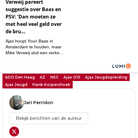
ADO Den Haag
AZ
NEC
Ajax O15
Ajax Jeugdopleiding
Ajax Jeugd
Frank Korpershoek
Jari Perridon
Bekijk berichten van de auteur