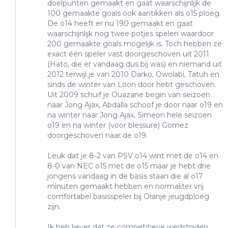
doelpunten gemaakt en gaat waarschijnlijk de
100 gemaakte goals ook aantikken als o15 ploeg.
De o14 heeft er nu 190 gemaakt en gaat
waarschijnlijk nog twee potjes spelen waardoor
200 gemaakte goals mogelijk is. Toch hebben ze
exact één speler vast doorgeschoven uit 2011
(Hato, die er vandaag dus bij was) en niemand uit
2012 terwijl je van 2010 Darko, Owolabi, Tatuh en
sinds de winter van Loon door hebt geschoven.
Uit 2009 schuif je Ouazane begin van seizoen
naar Jong Ajax, Abdalla schoof je door naar o19 en
na winter naar Jong Ajax, Simeon hele seizoen
o19 en na winter (voor blessure) Gomez
doorgeschoven naar de o19.
Leuk dat je 8-2 van PSV o14 wint met de o14 en
8-0 van NEC o15 met de o15 maar je hebt drie
jongens vandaag in de basis staan die al o17
minuten gemaakt hebben en normaliter vrij
comfortabel basisspeler bij Oranje jeugdploeg
zijn.
Ik heb liever dat ze competitieve wedstrijden