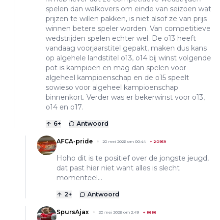
spelen dan walkovers om einde van seizoen wat
prijzen te willen pakken, is niet alsof ze van prijs
winnen betere speler worden. Van competitieve
wedstrijden spelen echter wel. De o13 heeft
vandaag voorjaarstitel gepakt, maken dus kans
op algehele landstitel o13, o14 bij winst volgende
pot is kampioen en mag dan spelen voor
algeheel kampioenschap en de o15 speelt
sowieso voor algeheel kampioenschap
binnenkort. Verder was er bekerwinst voor o13,
o14 en o17.
6
+
Antwoord
AFCA-pride
20 mei 2026 om 00:44
+
20959
Hoho dit is te positief over de jongste jeugd,
dat past hier niet want alles is slecht
momenteel…
2
+
Antwoord
SpursAjax
20 mei 2026 om 2:49
+
8686