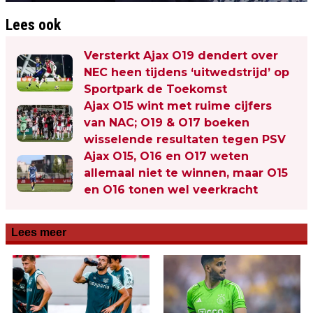
Lees ook
Versterkt Ajax O19 dendert over
NEC heen tijdens ‘uitwedstrijd’ op
Sportpark de Toekomst
Ajax O15 wint met ruime cijfers
van NAC; O19 & O17 boeken
wisselende resultaten tegen PSV
Ajax O15, O16 en O17 weten
allemaal niet te winnen, maar O15
en O16 tonen wel veerkracht