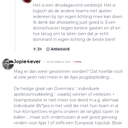
Het is een dinsdagavond wedstrijd. Het is
logisch als de andere teams niet spelen
iedereen bij zijn eigen lichting mee kan doen.
Ik denk dat afwisseling juist goed is. Even
doorschuiven tegen betere gasten en af en
toe terug om te laten zien dat je echt
dominant in eigen lichting de beste bent!
2
+
Antwoord
Jopie4ever
19 mei 2026 om 19:47
+
6792
Mag er dan weer gewonnen worden? Dat hoefde toch
al vele jaren niet meer in de Ajax jeugdopleiding.....
De heilige graal van Overmars: .' individuele
spelersontwikkeling '...waarbij winnen of verliezen +
teamprestatie er niet meer toe deed m.a.g. allemaal
individuele BV'tjes in het veld die met hun team in al
hun klompetities ergens onderin de ranglijst lopen te
ballen ....maar zich ondertussen al wel goed genoeg
vinden voor Ajax 1 of zelfs een Europese topclub. Bizar.