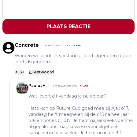
PLAATS REACTIE
Concrete
19 mei 2026 om 20:20
+
3933
Worden we eindelijk verstandig, leeftijdgenoten tegen
leeftijdsgenoten
3
+
Antwoord
PaulusH
19 mei 2026 om 21:06
+
4503
Wat levert dit vandaag je nu op dan?
Hato kon op Future Cup goed mee bij Ajax o17,
vandaag helft meespelen bij de o15 na heel jaar
o16 en potjes bij o17. Je hebt najaarsreeks de titel
al gepakt dus mag sowieso voor algeheel
kampioenschap spelen. Je hebt nu in de 90