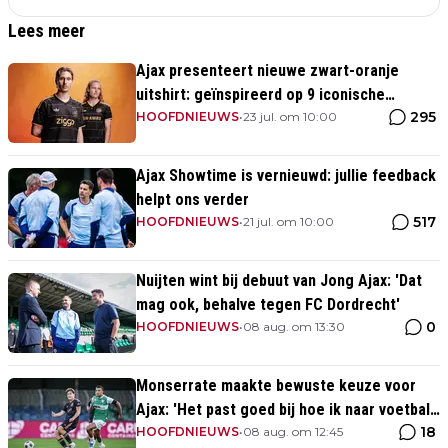
Lees meer
Ajax presenteert nieuwe zwart-oranje
uitshirt: geïnspireerd op 9 iconische
295
momenten uit clubhistorie
HOOFDNIEUWS
•
23 jul. om 10:00
Ajax Showtime is vernieuwd: jullie feedback
helpt ons verder
517
HOOFDNIEUWS
•
21 jul. om 10:00
Nuijten wint bij debuut van Jong Ajax: 'Dat
mag ook, behalve tegen FC Dordrecht'
0
HOOFDNIEUWS
•
08 aug. om 13:30
Monserrate maakte bewuste keuze voor
Ajax: 'Het past goed bij hoe ik naar voetbal
18
kijk’
HOOFDNIEUWS
•
08 aug. om 12:45