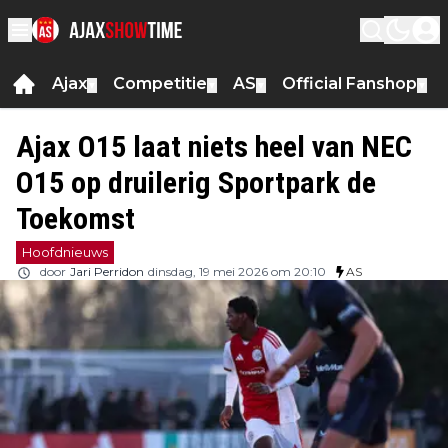
Ajax
Competitie
AS
Official Fanshop
▼
▼
▼
▼
Ajax O15 laat niets heel van NEC
O15 op druilerig Sportpark de
Toekomst
Hoofdnieuws
door
Jari Perridon
dinsdag, 19 mei 2026 om 20:10
AS