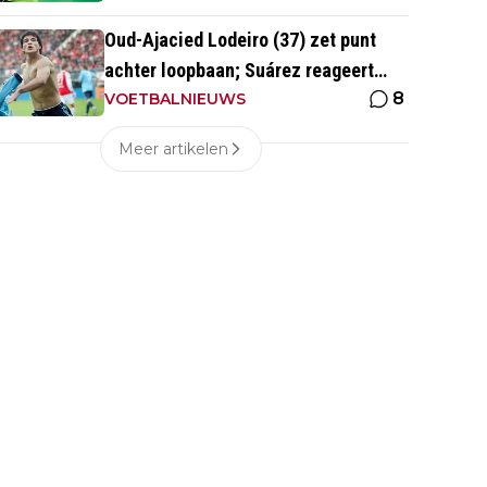
Oud-Ajacied Lodeiro (37) zet punt
achter loopbaan; Suárez reageert
8
emotioneel
VOETBALNIEUWS
Meer artikelen