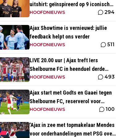
uitshirt: geïnspireerd op 9 iconische
294
momenten uit clubhistorie
HOOFDNIEUWS
Ajax Showtime is vernieuwd: jullie
feedback helpt ons verder
511
HOOFDNIEUWS
LIVE 20.00 uur | Ajax treft Iers
Shelbourne FC in heenduel derde
493
voorronde Conference League
HOOFDNIEUWS
Ajax start met Godts en Gaaei tegen
Shelbourne FC, reserverol voor
100
Brandt en Ter Stegen
HOOFDNIEUWS
'Ajax in zee met topmakelaar Mendes
voor onderhandelingen met PSG over