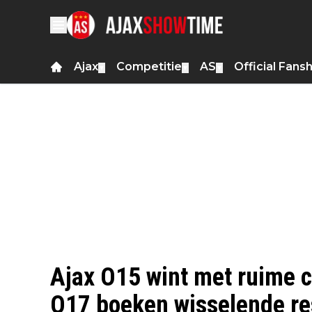
Ajax
Competitie
AS
Official Fans
▼
▼
▼
Ajax O15 wint met ruime c
O17 boeken wisselende re