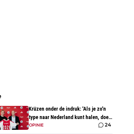
e
Krüzen onder de indruk: 'Als je zo'n
type naar Nederland kunt halen, doe
24
je iets goed'
OPINIE