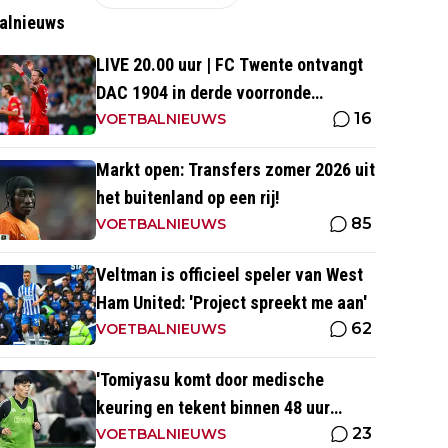
alnieuws
LIVE 20.00 uur | FC Twente ontvangt
DAC 1904 in derde voorronde
16
Conference League
VOETBALNIEUWS
Markt open: Transfers zomer 2026 uit
het buitenland op een rij!
85
VOETBALNIEUWS
Veltman is officieel speler van West
Ham United: 'Project spreekt me aan'
62
VOETBALNIEUWS
'Tomiyasu komt door medische
keuring en tekent binnen 48 uur
23
contract bij nieuwe club'
VOETBALNIEUWS