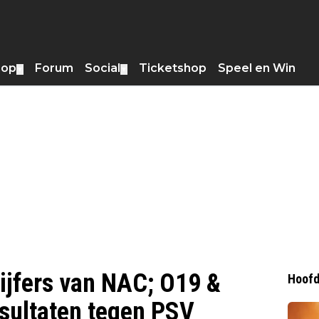
hop
Forum
Social
Ticketshop
Speel en Win
▼
▼
ijfers van NAC; O19 &
Hoofd
sultaten tegen PSV