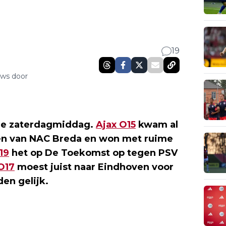
19
uws door
ige zaterdagmiddag.
Ajax O15
kwam al
ten van NAC Breda en won met ruime
19
het op De Toekomst op tegen PSV
O17
moest juist naar Eindhoven voor
en gelijk.