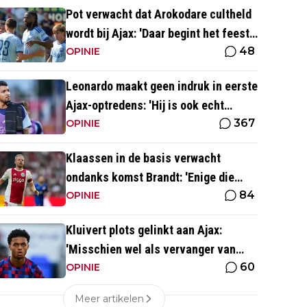
Pot verwacht dat Arokodare cultheld
wordt bij Ajax: 'Daar begint het feest
48
eigenlijk al'
OPINIE
Leonardo maakt geen indruk in eerste
Ajax-optredens: 'Hij is ook echt
367
langzaam'
OPINIE
Klaassen in de basis verwacht
ondanks komst Brandt: 'Enige die
84
daar goed kan spelen'
OPINIE
Kluivert plots gelinkt aan Ajax:
'Misschien wel als vervanger van
60
Mika Godts'
OPINIE
Meer artikelen