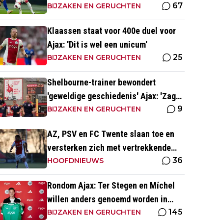
67
Godts'
BIJZAKEN EN GERUCHTEN
Klaassen staat voor 400e duel voor
Ajax: 'Dit is wel een unicum'
25
BIJZAKEN EN GERUCHTEN
Shelbourne-trainer bewondert
'geweldige geschiedenis' Ajax: 'Zag
9
Kluivert de winnende scoren'
BIJZAKEN EN GERUCHTEN
AZ, PSV en FC Twente slaan toe en
versterken zich met vertrekkende
36
Ajax-talenten
HOOFDNIEUWS
Rondom Ajax: Ter Stegen en Míchel
willen anders genoemd worden in
145
media
BIJZAKEN EN GERUCHTEN