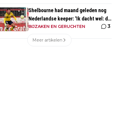
Shelbourne had maand geleden nog
Nederlandse keeper: 'Ik dacht wel: dit
3
is wel héél Iers'
BIJZAKEN EN GERUCHTEN
Meer artikelen