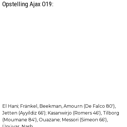
Opstelling Ajax O19:
El Hani; Fränkel, Beekman, Amourn (De Falco 80'),
Jetten (Ayyildiz 66'); Kasanwirjo (Romers 46'), Tilborg
(Moumane 84'), Ouazane; Messori (Simeon 66'),
Ünüvar, Nash