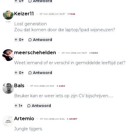
0
+
Antwoord
Keizer11
07 mei 2026 om 16:37
+
1045
Lost generation
Zou dat komen door die laptop/Ipad wijsneuzen?
0
+
Antwoord
meerschehelden
07 mei 2026 om 13:27
+
3230
Weet iemand of er verschil in gemiddelde leeftijd zat?
0
+
Antwoord
Bals
07 mei 2026 om 8:21
+
4452
Beuker kan er weer iets op zijn CV bijschrijven......
1
+
Antwoord
Artemio
07 mei 2026 om 6:24
+
43087
Jungle tijgers.