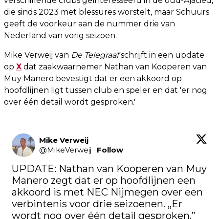
verschillende clubs geïnteresseerd in de oud-Ajacied,
die sinds 2023 met blessures worstelt, maar Schuurs
geeft de voorkeur aan de nummer drie van
Nederland van vorig seizoen.
Mike Verweij van
De Telegraaf
schrijft in een update
op
X
dat zaakwaarnemer Nathan van Kooperen van
Muy Manero bevestigt dat er een akkoord op
hoofdlijnen ligt tussen club en speler en dat 'er nog
over één detail wordt gesproken.'
Mike Verweij
@
MikeVerweij
·
Follow
UPDATE: Nathan van Kooperen van Muy 
Manero zegt dat er op hoofdlijnen een 
akkoord is met NEC Nijmegen over een 
verbintenis voor drie seizoenen. ,,Er 
wordt nog over één detail gesproken.”