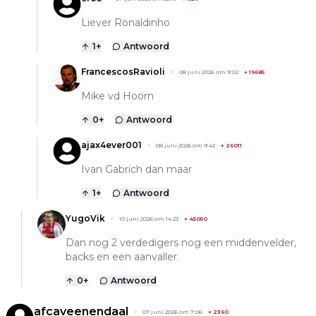
Liever Ronaldinho
1
+
Antwoord
FrancescosRavioli
08 juni 2026 om 9:02
+
19685
Mike vd Hoorn
0
+
Antwoord
ajax4ever001
08 juni 2026 om 9:42
+
26011
Ivan Gabrich dan maar
1
+
Antwoord
YugoVik
10 juni 2026 om 14:23
+
45050
Dan nog 2 verdedigers nog een middenvelder,
backs en een aanvaller.
0
+
Antwoord
afcaveenendaal
07 juni 2026 om 7:06
+
2360