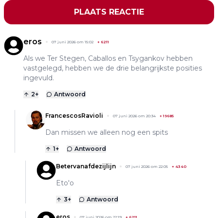
PLAATS REACTIE
eros
07 juni 2026 om 15:02
+
6211
Als we Ter Stegen, Caballos en Tsygankov hebben
vastgelegd, hebben we de drie belangrijkste posities
ingevuld.
2
+
Antwoord
FrancescosRavioli
07 juni 2026 om 20:34
+
19685
Dan missen we alleen nog een spits
1
+
Antwoord
Betervanafdezijlijn
07 juni 2026 om 22:05
+
4340
Eto'o
3
+
Antwoord
eros
07 juni 2026 om 22:19
+
6211