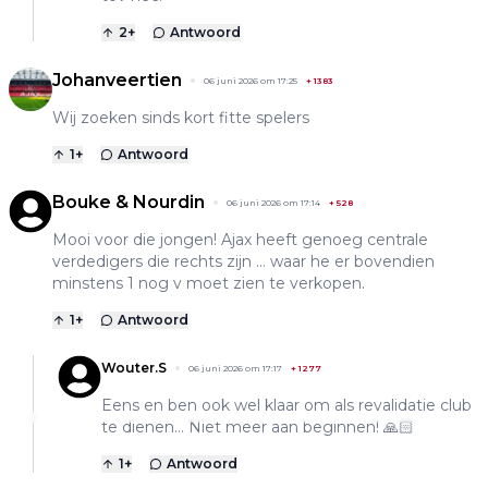
2
+
Antwoord
Johanveertien
06 juni 2026 om 17:25
+
1383
Wij zoeken sinds kort fitte spelers
1
+
Antwoord
Bouke & Nourdin
06 juni 2026 om 17:14
+
528
Mooi voor die jongen! Ajax heeft genoeg centrale
verdedigers die rechts zijn ... waar he er bovendien
minstens 1 nog v moet zien te verkopen.
1
+
Antwoord
Wouter.S
06 juni 2026 om 17:17
+
1277
Eens en ben ook wel klaar om als revalidatie club
te dienen… Niet meer aan beginnen! 🙏🏻
1
+
Antwoord