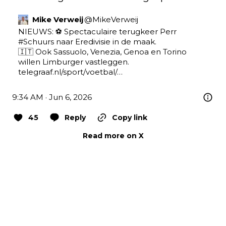
Mike Verweij
@
MikeVerweij
NIEUWS: ⚽️ Spectaculaire terugkeer Perr 
#Schuurs
 naar Eredivisie in de maak.

🇮🇹 Ook Sassuolo, Venezia, Genoa en Torino 
telegraaf.nl/sport/voetbal/…
9:34 AM · Jun 6, 2026
45
Reply
Copy link
Read more on X