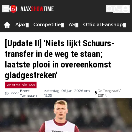
Ajax
Competitie
AS
Official Fanshop
▼
▼
▼
▼
[Update II] 'Niets lijkt Schuurs-
transfer in de weg te staan;
laatste plooi in overeenkomst
gladgestreken'
Voetbalnieuws
Brent
zaterdag, 06 juni 2026 om
De Telegraaf /
door
Tomassen
15:35
ESPN