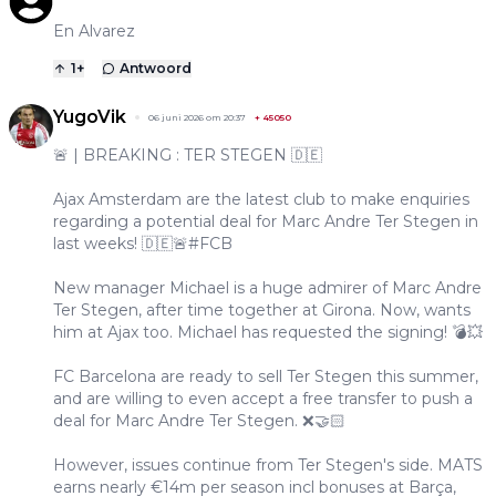
En Alvarez
1
+
Antwoord
YugoVik
06 juni 2026 om 20:37
+
45050
🚨 | BREAKING : TER STEGEN 🇩🇪
Ajax Amsterdam are the latest club to make enquiries
regarding a potential deal for Marc Andre Ter Stegen in
last weeks! 🇩🇪🚨#FCB
New manager Michael is a huge admirer of Marc Andre
Ter Stegen, after time together at Girona. Now, wants
him at Ajax too. Michael has requested the signing! 💣💥
FC Barcelona are ready to sell Ter Stegen this summer,
and are willing to even accept a free transfer to push a
deal for Marc Andre Ter Stegen. ❌️🤝🏻
However, issues continue from Ter Stegen's side. MATS
earns nearly €14m per season incl bonuses at Barça,