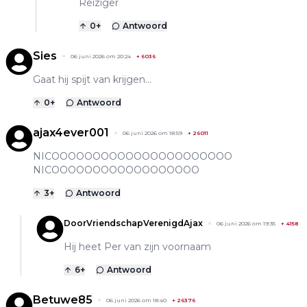
Reiziger
0
+
Antwoord
Sies
06 juni 2026 om 20:24
+
6036
Gaat hij spijt van krijgen...
0
+
Antwoord
ajax4ever001
06 juni 2026 om 18:59
+
26011
NICOOOOOOOOOOOOOOOOOOOOOO
NICOOOOOOOOOOOOOOOOOO
3
+
Antwoord
DoorVriendschapVerenigdAjax
06 juni 2026 om 19:35
+
4158
Hij heet Per van zijn voornaam
6
+
Antwoord
Betuwe85
06 juni 2026 om 18:40
+
26376