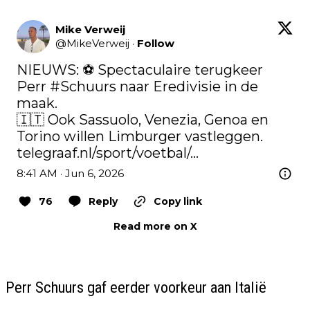
Mike Verweij
@
MikeVerweij
·
Follow
NIEUWS: ⚽️ Spectaculaire terugkeer 
Perr 
#Schuurs
 naar Eredivisie in de 
maak.

🇮🇹 Ook Sassuolo, Venezia, Genoa en 
telegraaf.nl/sport/voetbal/…
8:41 AM · Jun 6, 2026
76
Reply
Copy link
Read more on X
Perr Schuurs gaf eerder voorkeur aan Italië