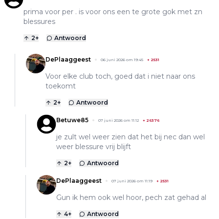
prima voor per . is voor ons een te grote gok met zn
blessures
2
+
Antwoord
DePlaaggeest
06 juni 2026 om 19:45
+
2531
Voor elke club toch, goed dat i niet naar ons
toekomt
2
+
Antwoord
Betuwe85
07 juni 2026 om 11:12
+
26376
je zult wel weer zien dat het bij nec dan wel
weer blessure vrij blijft
2
+
Antwoord
DePlaaggeest
07 juni 2026 om 11:19
+
2531
Gun ik hem ook wel hoor, pech zat gehad al
4
+
Antwoord