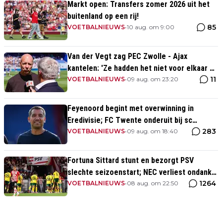
Markt open: Transfers zomer 2026 uit het
buitenland op een rij!
85
VOETBALNIEUWS
•
10 aug. om 9:00
Van der Vegt zag PEC Zwolle - Ajax
kantelen: 'Ze hadden het niet voor elkaar en
11
wij wel'
VOETBALNIEUWS
•
09 aug. om 23:20
Feyenoord begint met overwinning in
Eredivisie; FC Twente onderuit bij sc
283
Heerenveen
VOETBALNIEUWS
•
09 aug. om 18:40
Fortuna Sittard stunt en bezorgt PSV
slechte seizoenstart; NEC verliest ondanks
1264
assist Tadic
VOETBALNIEUWS
•
08 aug. om 22:50