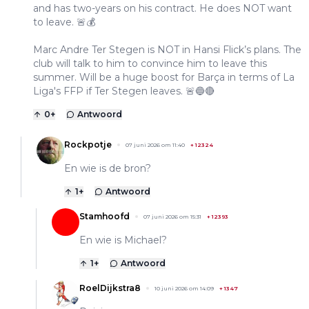
and has two-years on his contract. He does NOT want
to leave. 🚨💰
Marc Andre Ter Stegen is NOT in Hansi Flick’s plans. The
club will talk to him to convince him to leave this
summer. Will be a huge boost for Barça in terms of La
Liga's FFP if Ter Stegen leaves. 🚨🔵🔴
0
+
Antwoord
Rockpotje
07 juni 2026 om 11:40
+
12324
En wie is de bron?
1
+
Antwoord
Stamhoofd
07 juni 2026 om 15:31
+
12393
En wie is Michael?
1
+
Antwoord
RoelDijkstra8
10 juni 2026 om 14:09
+
1347