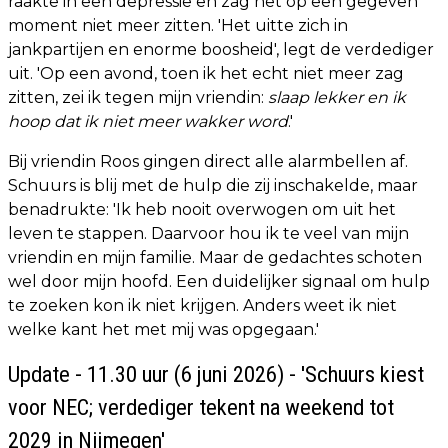
raakte in een depressie en zag het op een gegeven
moment niet meer zitten. 'Het uitte zich in
jankpartijen en enorme boosheid', legt de verdediger
uit. 'Op een avond, toen ik het echt niet meer zag
zitten, zei ik tegen mijn vriendin:
slaap lekker en ik
hoop dat ik niet meer wakker word
.'
Bij vriendin Roos gingen direct alle alarmbellen af.
Schuurs is blij met de hulp die zij inschakelde, maar
benadrukte: 'Ik heb nooit overwogen om uit het
leven te stappen. Daarvoor hou ik te veel van mijn
vriendin en mijn familie. Maar de gedachtes schoten
wel door mijn hoofd. Een duidelijker signaal om hulp
te zoeken kon ik niet krijgen. Anders weet ik niet
welke kant het met mij was opgegaan.'
Update - 11.30 uur (6 juni 2026) - 'Schuurs kiest
voor NEC; verdediger tekent na weekend tot
2029 in Nijmegen'