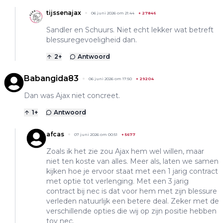
tijssenajax
06 juni 2026 om 21:44
+
27846
Sandler en Schuurs. Niet echt lekker wat betreft
blessuregevoeligheid dan.
2
+
Antwoord
Babangida83
06 juni 2026 om 17:50
+
29204
Dan was Ajax niet concreet.
1
+
Antwoord
afcas
07 juni 2026 om 00:51
+
5677
Zoals ik het zie zou Ajax hem wel willen, maar
niet ten koste van alles. Meer als, laten we samen
kijken hoe je ervoor staat met een 1 jarig contract
met optie tot verlenging. Met een 3 jarig
contract bij nec is dat voor hem met zijn blessure
verleden natuurlijk een betere deal. Zeker met de
verschillende opties die wij op zijn positie hebben
tov nec.