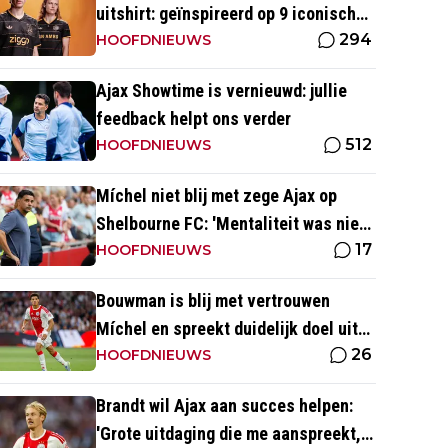
uitshirt: geïnspireerd op 9 iconische
294
momenten uit clubhistorie
HOOFDNIEUWS
Ajax Showtime is vernieuwd: jullie
feedback helpt ons verder
512
HOOFDNIEUWS
Míchel niet blij met zege Ajax op
Shelbourne FC: 'Mentaliteit was niet
17
goed genoeg in de slotfase'
HOOFDNIEUWS
Bouwman is blij met vertrouwen
Míchel en spreekt duidelijk doel uit
26
met Ajax
HOOFDNIEUWS
Brandt wil Ajax aan succes helpen:
'Grote uitdaging die me aanspreekt,