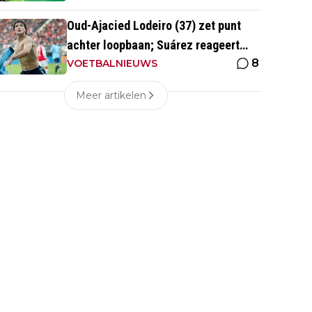
Oud-Ajacied Lodeiro (37) zet punt
achter loopbaan; Suárez reageert
8
emotioneel
VOETBALNIEUWS
Meer artikelen