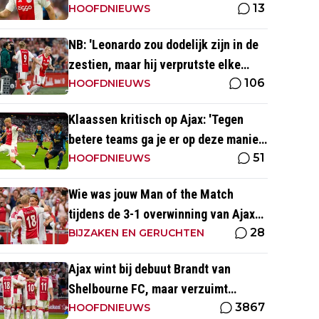
13
kijk ernaar uit'
HOOFDNIEUWS
NB: 'Leonardo zou dodelijk zijn in de
zestien, maar hij verprutste elke
106
kans'
HOOFDNIEUWS
Klaassen kritisch op Ajax: 'Tegen
betere teams ga je er op deze manier
51
gewoon aan'
HOOFDNIEUWS
Wie was jouw Man of the Match
tijdens de 3-1 overwinning van Ajax
28
op Shelbourne FC?
BIJZAKEN EN GERUCHTEN
Ajax wint bij debuut Brandt van
Shelbourne FC, maar verzuimt
3867
afstand te nemen
HOOFDNIEUWS