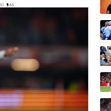
:50
AS