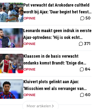
Pot verwacht dat Arokodare cultheld
wordt bij Ajax: 'Daar begint het feest
50
eigenlijk al'
OPINIE
Leonardo maakt geen indruk in eerste
Ajax-optredens: 'Hij is ook echt
371
langzaam'
OPINIE
Klaassen in de basis verwacht
ondanks komst Brandt: 'Enige die
84
daar goed kan spelen'
OPINIE
Kluivert plots gelinkt aan Ajax:
'Misschien wel als vervanger van
60
Mika Godts'
OPINIE
Meer artikelen