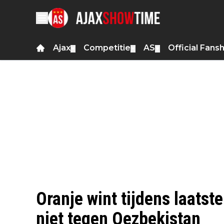
Ajax
Competitie
AS
Official Fans
▼
▼
▼
Oranje wint tijdens laatst
niet tegen Oezbekistan