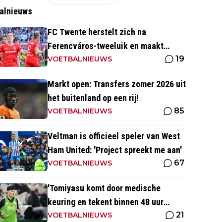
alnieuws
FC Twente herstelt zich na
Ferencváros-tweeluik en maakt
19
gehakt van Slowaakse opponent
VOETBALNIEUWS
Markt open: Transfers zomer 2026 uit
het buitenland op een rij!
85
VOETBALNIEUWS
Veltman is officieel speler van West
Ham United: 'Project spreekt me aan'
67
VOETBALNIEUWS
'Tomiyasu komt door medische
keuring en tekent binnen 48 uur
21
contract bij nieuwe club'
VOETBALNIEUWS