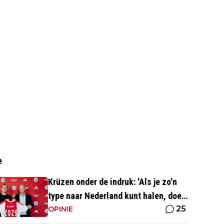
e
Krüzen onder de indruk: 'Als je zo'n
type naar Nederland kunt halen, doe
25
je iets goed'
OPINIE