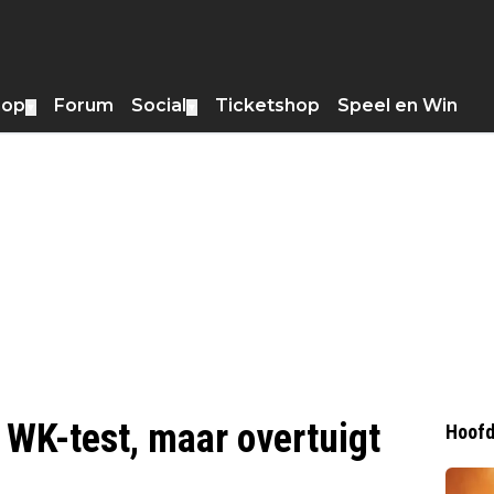
hop
Forum
Social
Ticketshop
Speel en Win
▼
▼
e WK-test, maar overtuigt
Hoofd