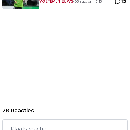
22
club'
VOETBALNIEUWS
•
05 aug. om 17:15
28 Reacties