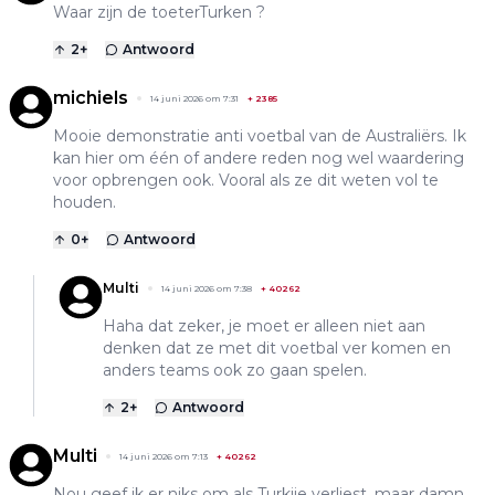
Waar zijn de toeterTurken ?
2
+
Antwoord
michiels
14 juni 2026 om 7:31
+
2385
Mooie demonstratie anti voetbal van de Australiërs. Ik
kan hier om één of andere reden nog wel waardering
voor opbrengen ook. Vooral als ze dit weten vol te
houden.
0
+
Antwoord
Multi
14 juni 2026 om 7:38
+
40262
Haha dat zeker, je moet er alleen niet aan
denken dat ze met dit voetbal ver komen en
anders teams ook zo gaan spelen.
2
+
Antwoord
Multi
14 juni 2026 om 7:13
+
40262
Nou geef ik er niks om als Turkije verliest, maar damn