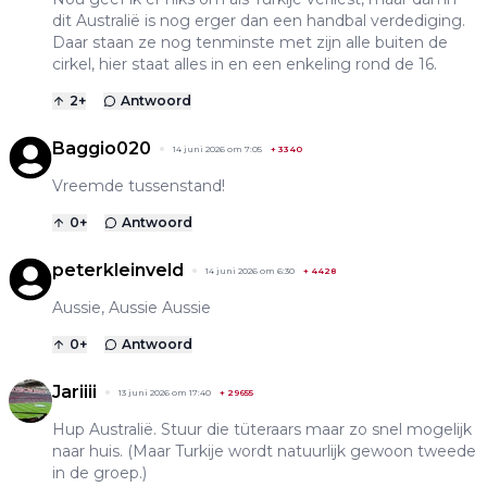
dit Australië is nog erger dan een handbal verdediging.
Daar staan ze nog tenminste met zijn alle buiten de
cirkel, hier staat alles in en een enkeling rond de 16.
2
+
Antwoord
Baggio020
14 juni 2026 om 7:05
+
3340
Vreemde tussenstand!
0
+
Antwoord
peterkleinveld
14 juni 2026 om 6:30
+
4428
Aussie, Aussie Aussie
0
+
Antwoord
Jariiii
13 juni 2026 om 17:40
+
29655
Hup Australië. Stuur die tüteraars maar zo snel mogelijk
naar huis. (Maar Turkije wordt natuurlijk gewoon tweede
in de groep.)