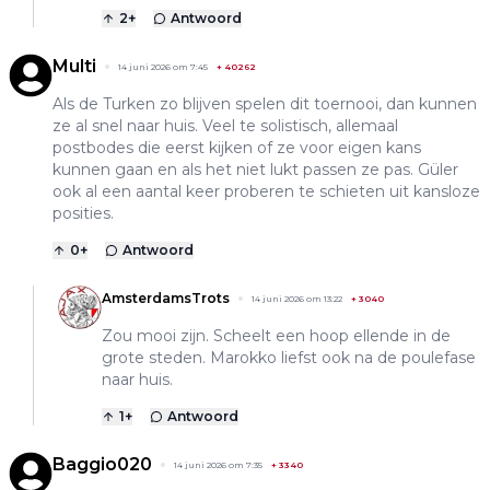
2
+
Antwoord
Multi
14 juni 2026 om 7:45
+
40262
Als de Turken zo blijven spelen dit toernooi, dan kunnen
ze al snel naar huis. Veel te solistisch, allemaal
postbodes die eerst kijken of ze voor eigen kans
kunnen gaan en als het niet lukt passen ze pas. Güler
ook al een aantal keer proberen te schieten uit kansloze
posities.
0
+
Antwoord
AmsterdamsTrots
14 juni 2026 om 13:22
+
3040
Zou mooi zijn. Scheelt een hoop ellende in de
grote steden. Marokko liefst ook na de poulefase
naar huis.
1
+
Antwoord
Baggio020
14 juni 2026 om 7:35
+
3340