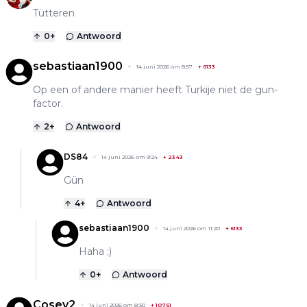
Tütteren
0
+
Antwoord
sebastiaan1900
14 juni 2026 om 8:57
+
6133
Op een of andere manier heeft Turkije niet de gun-
factor.
2
+
Antwoord
DS84
14 juni 2026 om 9:24
+
2343
Gün
4
+
Antwoord
sebastiaan1900
14 juni 2026 om 11:20
+
6133
Haha ;)
0
+
Antwoord
Cosey2
14 juni 2026 om 8:30
+
10761