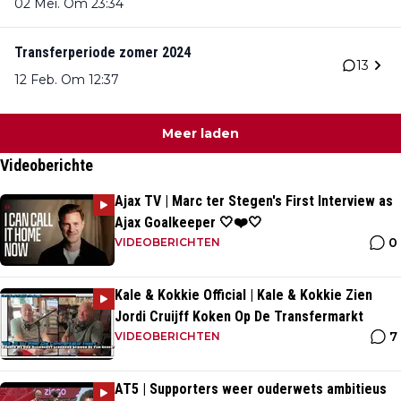
02 Mei. Om 23:34
Transferperiode zomer 2024
13
12 Feb. Om 12:37
Meer laden
Videoberichte
Ajax TV | Marc ter Stegen's First Interview as
Ajax Goalkeeper 🤍❤️🤍
0
VIDEOBERICHTEN
Kale & Kokkie Official | Kale & Kokkie Zien
Jordi Cruijff Koken Op De Transfermarkt
7
VIDEOBERICHTEN
AT5 | Supporters weer ouderwets ambitieus