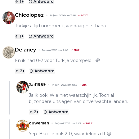
1
+
Antwoord
Chicolopez
14 juni 2026 om 7:46
+
4027
Turkije altijd nummer 1, vandaag niet haha
1
+
Antwoord
Delaney
14 juni 2026 om 7:46
+
19167
En ik had 0-2 voor Turkije voorspeld... 🫣
2
+
Antwoord
Jarl1989
14 juni 2026 om 8:52
+
6116
Ja ik ook. Wie niet waarschijnlijk. Toch al
bijzondere uitslagen van onverwachte landen.
2
+
Antwoord
ouweman
14 juni 2026 om 9:43
+
7827
Yep. Brazilië ook 2-0, waardeloos dit 😫