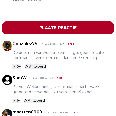
PLAATS REACTIE
Gonzalez75
14 juni 2026 om 12:17
+
7728
De doelman van Australië vandaag is geen slechte
doelman. Liever zo iemand dan een 35+er erbij.
0
+
Antwoord
SamW
14 juni 2026 om 11:49
+
1693
Potver. Wekker niet gezet omdat ik dacht wakker
getoeterd te worden. Nu verslapen. Kutzooi.
1
+
Antwoord
maarten0909
14 juni 2026 om 10:28
+
8127