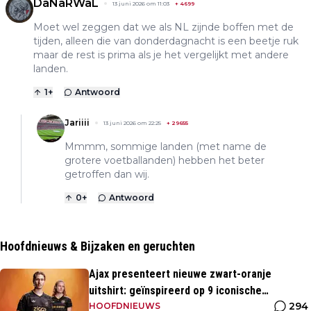
DaNaRWaL
13 juni 2026 om 11:03
+
4699
Moet wel zeggen dat we als NL zijnde boffen met de
tijden, alleen die van donderdagnacht is een beetje ruk
maar de rest is prima als je het vergelijkt met andere
landen.
1
+
Antwoord
Jariiii
13 juni 2026 om 22:25
+
29655
Mmmm, sommige landen (met name de
grotere voetballanden) hebben het beter
getroffen dan wij.
0
+
Antwoord
Hoofdnieuws & Bijzaken en geruchten
Ajax presenteert nieuwe zwart-oranje
uitshirt: geïnspireerd op 9 iconische
294
momenten uit clubhistorie
HOOFDNIEUWS