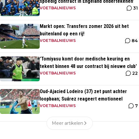
spoedig contract in Engeland ondertekenen'
31
VOETBALNIEUWS
Markt open: Transfers zomer 2026 uit het
buitenland op een rij!
84
VOETBALNIEUWS
'Tomiyasu komt door medische keuring en
tekent binnen 48 uur contract bij nieuwe club'
22
VOETBALNIEUWS
Oud-Ajacied Lodeiro (37) zet punt achter
loopbaan; Suárez reageert emotioneel
7
VOETBALNIEUWS
Meer artikelen