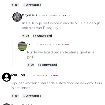
0
+
Antwoord
Odysseus
14 juni 2026 om 7:50
+
18709
Ik zie Turkije niet winnen van de VS. En eigenlijk
ook niet van Paraguay.
0
+
Antwoord
Jariiii
14 juni 2026 om 15:42
+
29655
Nu de wedstrijd tegen Australië geef ik je
gelijk.
0
+
Antwoord
Paulios
13 juni 2026 om 14:33
+
2842
Fijn, dat worden tüterende auto’s door de wijk om 8 uur
‘s ochtends
0
+
Antwoord