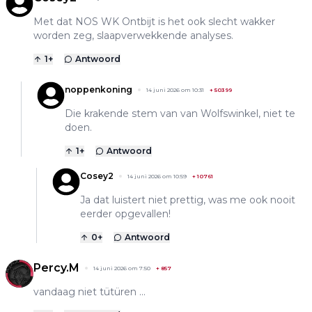
Met dat NOS WK Ontbijt is het ook slecht wakker
worden zeg, slaapverwekkende analyses.
1
+
Antwoord
noppenkoning
14 juni 2026 om 10:31
+
50399
Die krakende stem van van Wolfswinkel, niet te
doen.
1
+
Antwoord
Cosey2
14 juni 2026 om 10:59
+
10761
Ja dat luistert niet prettig, was me ook nooit
eerder opgevallen!
0
+
Antwoord
Percy.M
14 juni 2026 om 7:50
+
857
vandaag niet tütüren ...