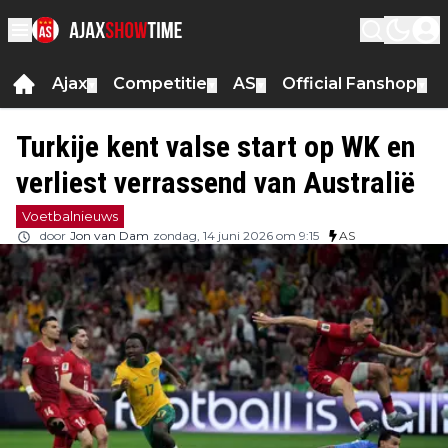
Ajax
Competitie
AS
Official Fanshop
▼
▼
▼
▼
Turkije kent valse start op WK en
verliest verrassend van Australië
Voetbalnieuws
door
Jon van Dam
zondag, 14 juni 2026 om 9:15
AS