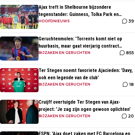
Ajax treft in Shelbourne bijzondere
tegenstander: Guinness, Tolka Park en
39
bijzonder lage marktwaarde
HOOFDNIEUWS
Geruchtenmolen: 'Torrents komt niet op
huurbasis, maar gaat vierjarig contract
855
tekenen bij Ajax'
BIJZAKEN EN GERUCHTEN
Ter Stegen noemt favoriete Ajacieden: 'Davy,
ook een legende van de club'
18
BIJZAKEN EN GERUCHTEN
Cruijff overtuigde Ter Stegen van Ajax-
project: 'Je zag zijn ogen gewoon oplichten'
20
BIJZAKEN EN GERUCHTEN
ESPN: 'Ajax doet zaken met FC Barcelona en