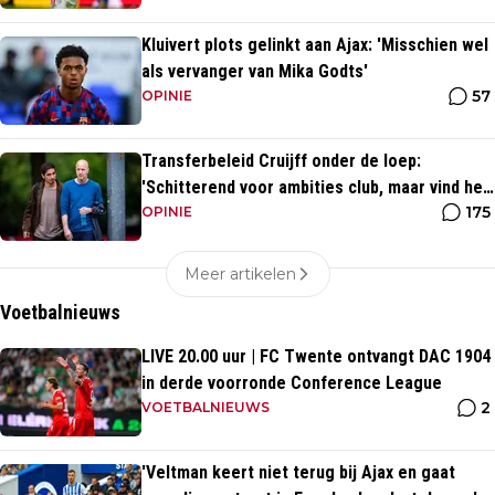
Kluivert plots gelinkt aan Ajax: 'Misschien wel
als vervanger van Mika Godts'
57
OPINIE
Transferbeleid Cruijff onder de loep:
'Schitterend voor ambities club, maar vind het
175
heel opvallend'
OPINIE
Meer artikelen
Voetbalnieuws
LIVE 20.00 uur | FC Twente ontvangt DAC 1904
in derde voorronde Conference League
2
VOETBALNIEUWS
'Veltman keert niet terug bij Ajax en gaat