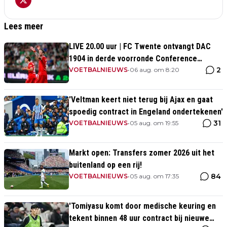
Lees meer
LIVE 20.00 uur | FC Twente ontvangt DAC
1904 in derde voorronde Conference
2
League
VOETBALNIEUWS
•
06 aug. om 8:20
'Veltman keert niet terug bij Ajax en gaat
spoedig contract in Engeland ondertekenen'
31
VOETBALNIEUWS
•
05 aug. om 19:55
Markt open: Transfers zomer 2026 uit het
buitenland op een rij!
84
VOETBALNIEUWS
•
05 aug. om 17:35
'Tomiyasu komt door medische keuring en
tekent binnen 48 uur contract bij nieuwe