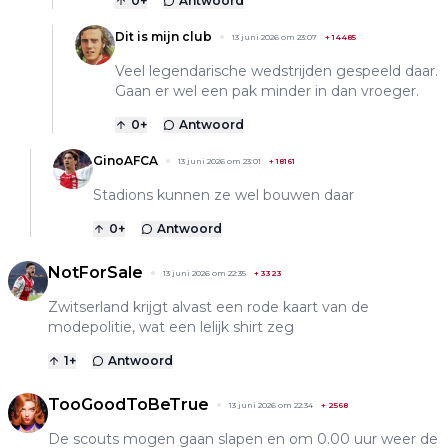
0
+
Antwoord
Dit is mijn club
13 juni 2026 om 23:07
+
14485
Veel legendarische wedstrijden gespeeld daar.
Gaan er wel een pak minder in dan vroeger.
0
+
Antwoord
GinoAFCA
13 juni 2026 om 23:01
+
18161
Stadions kunnen ze wel bouwen daar
0
+
Antwoord
NotForSale
13 juni 2026 om 22:35
+
3323
Zwitserland krijgt alvast een rode kaart van de
modepolitie, wat een lelijk shirt zeg
1
+
Antwoord
TooGoodToBeTrue
13 juni 2026 om 22:34
+
2568
De scouts mogen gaan slapen en om 0.00 uur weer de