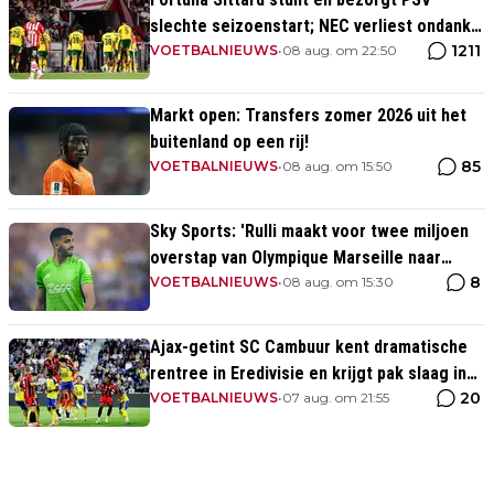
slechte seizoenstart; NEC verliest ondanks
1211
assist Tadic
VOETBALNIEUWS
•
08 aug. om 22:50
Markt open: Transfers zomer 2026 uit het
buitenland op een rij!
85
VOETBALNIEUWS
•
08 aug. om 15:50
Sky Sports: 'Rulli maakt voor twee miljoen
overstap van Olympique Marseille naar
8
Manchester City'
VOETBALNIEUWS
•
08 aug. om 15:30
Ajax-getint SC Cambuur kent dramatische
rentree in Eredivisie en krijgt pak slaag in
20
eigen huis
VOETBALNIEUWS
•
07 aug. om 21:55