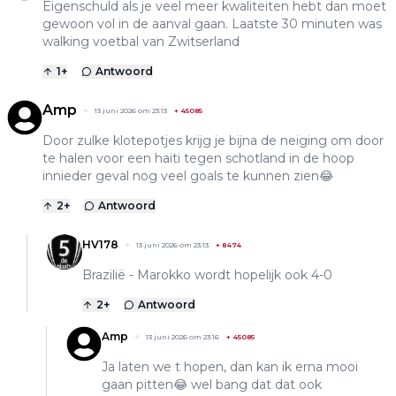
Eigenschuld als je veel meer kwaliteiten hebt dan moet
gewoon vol in de aanval gaan. Laatste 30 minuten was
walking voetbal van Zwitserland
1
+
Antwoord
Amp
13 juni 2026 om 23:13
+
45085
Door zulke klotepotjes krijg je bijna de neiging om door
te halen voor een haiti tegen schotland in de hoop
innieder geval nog veel goals te kunnen zien😂
2
+
Antwoord
HV178
13 juni 2026 om 23:13
+
8474
Brazilië - Marokko wordt hopelijk ook 4-0
2
+
Antwoord
Amp
13 juni 2026 om 23:16
+
45085
Ja laten we t hopen, dan kan ik erna mooi
gaan pitten😂 wel bang dat dat ook