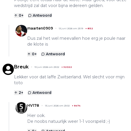
wedstrijd zal dat voor bijna iedereen gelden.
0
+
Antwoord
maarten0909
13 juni 2026 om 23:19
+
8132
Dus zal het wel meevallen hoe erg je poule naar
de klote is
0
+
Antwoord
Breuk
13 juni 2026 om 23:02
+
32022
Lekker voor dat laffe Zwitserland. Wel slecht voor mijn
toto
2
+
Antwoord
HV178
13 juni 2026 om 23:02
+
8474
Hier ook.
De noobs natuurlijk weer 1-1 voorspeld ;-)