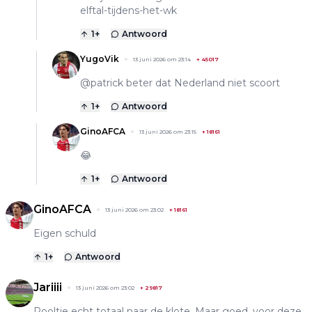
elftal-tijdens-het-wk
1
+
Antwoord
YugoVik
13 juni 2026 om 23:14
+
45017
@patrick beter dat Nederland niet scoort
1
+
Antwoord
GinoAFCA
13 juni 2026 om 23:15
+
18161
😂
1
+
Antwoord
GinoAFCA
13 juni 2026 om 23:02
+
18161
Eigen schuld
1
+
Antwoord
Jariiii
13 juni 2026 om 23:02
+
29817
Pooltje echt totaal naar de klote. Maar goed, voor deze