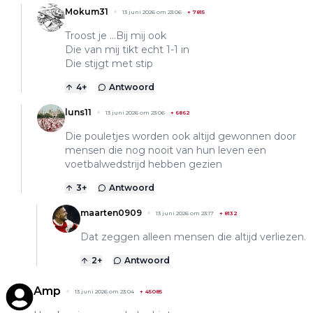
Mokum31
13 juni 2026 om 23:06
+
7815
Troost je …Bij mij ook
Die van mij tikt echt 1-1 in
Die stijgt met stip
4
+
Antwoord
luns11
13 juni 2026 om 23:06
+
6862
Die pouletjes worden ook altijd gewonnen door
mensen die nog nooit van hun leven een
voetbalwedstrijd hebben gezien
3
+
Antwoord
maarten0909
13 juni 2026 om 23:17
+
8132
Dat zeggen alleen mensen die altijd verliezen.
2
+
Antwoord
Amp
13 juni 2026 om 23:04
+
45085