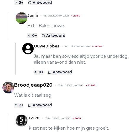
2
+
Antwoord
Jariiii
13 juni 2026 om 23:02
+
29817
Hi hi. Balen, ouwe.
0
+
Antwoord
OuweDibbes
13 juni 2026 om 23:03
+
21245
Ja.. maar ben sowieso altijd voor de underdog,
alleen vanavond dan niet.
0
+
Antwoord
Broodjeaap020
13 juni 2026 om 22:49
+
21489
Wat is dit saai zeg
2
+
Antwoord
HV178
13 juni 2026 om 22:50
+
8474
Ik zat net te kijken hoe mijn gras groeit.