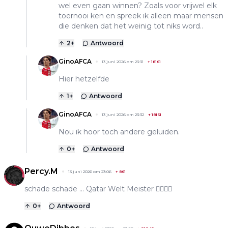
wel even gaan winnen? Zoals voor vrijwel elk
toernooi ken en spreek ik alleen maar mensen
die denken dat het weinig tot niks word..
2
+
Antwoord
GinoAFCA
13 juni 2026 om 23:31
+
18161
Hier hetzelfde
1
+
Antwoord
GinoAFCA
13 juni 2026 om 23:32
+
18161
Nou ik hoor toch andere geluiden.
0
+
Antwoord
Percy.M
13 juni 2026 om 23:06
+
861
schade schade ... Qatar Welt Meister 👌🏽💪🏽
0
+
Antwoord