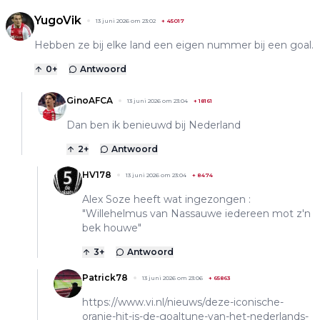
YugoVik
13 juni 2026 om 23:02
+
45017
Hebben ze bij elke land een eigen nummer bij een goal.
0
+
Antwoord
GinoAFCA
13 juni 2026 om 23:04
+
18161
Dan ben ik benieuwd bij Nederland
2
+
Antwoord
HV178
13 juni 2026 om 23:04
+
8474
Alex Soze heeft wat ingezongen :
"Willehelmus van Nassauwe iedereen mot z'n
bek houwe"
3
+
Antwoord
Patrick78
13 juni 2026 om 23:06
+
65863
https://www.vi.nl/nieuws/deze-iconische-
oranje-hit-is-de-goaltune-van-het-nederlands-