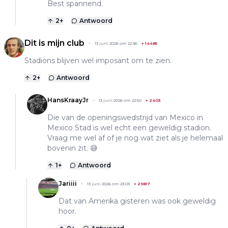
Best spannend.
2
+
Antwoord
Dit is mijn club
13 juni 2026 om 22:36
+
14485
Stadions blijven wel imposant om te zien.
2
+
Antwoord
HansKraayJr
13 juni 2026 om 22:50
+
2403
Die van de openingswedstrijd van Mexico in
Mexico Stad is wel echt een geweldig stadion.
Vraag me wel af of je nog wat ziet als je helemaal
bovenin zit. 😅
1
+
Antwoord
Jariiii
13 juni 2026 om 23:03
+
29817
Dat van Amerika gisteren was ook geweldig
hoor.