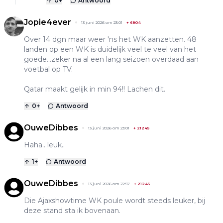
0
+
Antwoord
Jopie4ever
13 juni 2026 om 23:01
+
6804
Over 14 dgn maar weer 'ns het WK aanzetten. 48
landen op een WK is duidelijk veel te veel van het
goede...zeker na al een lang seizoen overdaad aan
voetbal op TV.
Qatar maakt gelijk in min 94!! Lachen dit.
0
+
Antwoord
OuweDibbes
13 juni 2026 om 23:01
+
21245
Haha.. leuk..
1
+
Antwoord
OuweDibbes
13 juni 2026 om 22:57
+
21245
Die Ajaxshowtime WK poule wordt steeds leuker, bij
deze stand sta ik bovenaan.