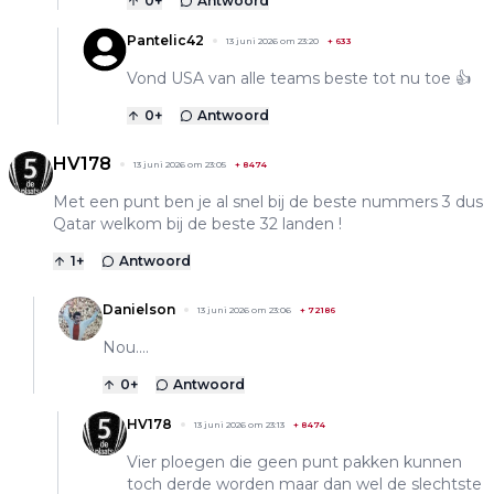
0
+
Antwoord
Pantelic42
13 juni 2026 om 23:20
+
633
Vond USA van alle teams beste tot nu toe 👍
0
+
Antwoord
HV178
13 juni 2026 om 23:05
+
8474
Met een punt ben je al snel bij de beste nummers 3 dus
Qatar welkom bij de beste 32 landen !
1
+
Antwoord
Danielson
13 juni 2026 om 23:06
+
72186
Nou....
0
+
Antwoord
HV178
13 juni 2026 om 23:13
+
8474
Vier ploegen die geen punt pakken kunnen
toch derde worden maar dan wel de slechtste