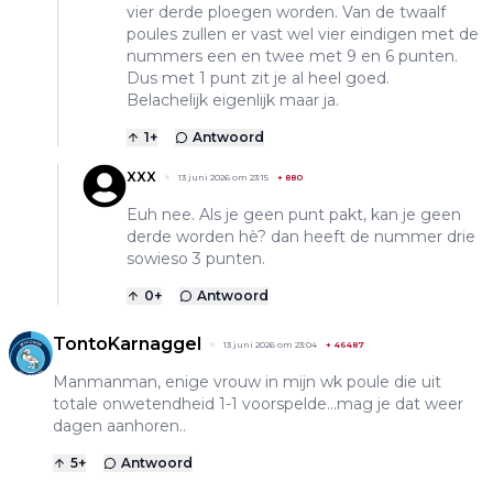
vier derde ploegen worden. Van de twaalf
poules zullen er vast wel vier eindigen met de
nummers een en twee met 9 en 6 punten.
Dus met 1 punt zit je al heel goed.
Belachelijk eigenlijk maar ja.
1
+
Antwoord
XXX
13 juni 2026 om 23:15
+
880
Euh nee. Als je geen punt pakt, kan je geen
derde worden hè? dan heeft de nummer drie
sowieso 3 punten.
0
+
Antwoord
TontoKarnaggel
13 juni 2026 om 23:04
+
46487
Manmanman, enige vrouw in mijn wk poule die uit
totale onwetendheid 1-1 voorspelde...mag je dat weer
dagen aanhoren..
5
+
Antwoord