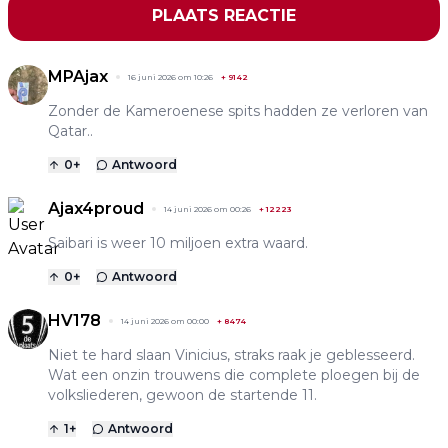
PLAATS REACTIE
MPAjax
16 juni 2026 om 10:26
+
9142
Zonder de Kameroenese spits hadden ze verloren van
Qatar..
0
+
Antwoord
Ajax4proud
14 juni 2026 om 00:26
+
12223
Saibari is weer 10 miljoen extra waard.
0
+
Antwoord
HV178
14 juni 2026 om 00:00
+
8474
Niet te hard slaan Vinicius, straks raak je geblesseerd.
Wat een onzin trouwens die complete ploegen bij de
volksliederen, gewoon de startende 11.
1
+
Antwoord