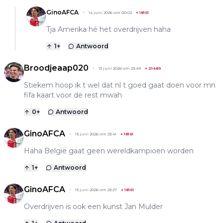
GinoAFCA
14 juni 2026 om 00:02
+
18161
Tja Amerika hé het overdrijven haha
1
+
Antwoord
Broodjeaap020
13 juni 2026 om 23:49
+
21489
Stiekem hoop ik t wel dat nl t goed gaat doen voor mn
fifa kaart voor de rest mwah
0
+
Antwoord
GinoAFCA
13 juni 2026 om 23:41
+
18161
Haha België gaat geen wereldkampioen worden
1
+
Antwoord
GinoAFCA
13 juni 2026 om 23:27
+
18161
Overdrijven is ook een kunst Jan Mulder