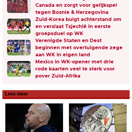
Canada en zorgt voor gelijkspel
tegen Bosnie & Herzegovina
Zuid-Korea buigt achterstand om
en verslaat Tsjechië in eerste
groepsduel op WK
Verenigde Staten en Dest
beginnen met overtuigende zege
aan WK in eigen land
Mexico in WK-opener met drie
rode kaarten veel te sterk voor
pover Zuid-Afrika