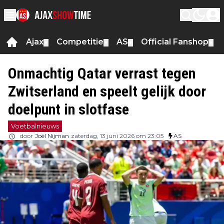
Ajax
Competitie
AS
Official Fanshop
▼
▼
▼
▼
Onmachtig Qatar verrast tegen
Zwitserland en speelt gelijk door
doelpunt in slotfase
Voetbalnieuws
door
Joël Nijman
zaterdag, 13 juni 2026 om 23:05
AS