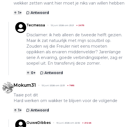
wekker zetten want hier moet je niks van willen hebben
1
+
Antwoord
Tecmessa
13 juni 2026 om 23:21
+
2675
Disclaimer: ik heb alleen de tweede helft gezien.
Maar ik zat natuurlijk met mijn scoutbril op.
Zouden wij die Freuler niet eens moeten
oppikken als ervaren middenvelder? Jarenlange
serie A ervaring, goede verbindingsspeler, zag er
soepel uit. En transfervrij deze zomer.
0
+
Antwoord
Mokum31
13 juni 2026 om 22:31
+
7815
Taaie pot dit
Hard werken om wakker te blijven voor de volgende
1
+
Antwoord
OuweDibbes
13 juni 2026 om 22:32
+
21245