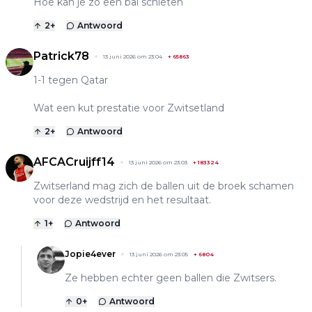
Hoe kan je zo een bal schieten
2
+
Antwoord
Patrick78
13 juni 2026 om 23:04
+
65863
1-1 tegen Qatar
Wat een kut prestatie voor Zwitsetland
2
+
Antwoord
AFCACruijff14
13 juni 2026 om 23:03
+
183324
Zwitserland mag zich de ballen uit de broek schamen
voor deze wedstrijd en het resultaat.
1
+
Antwoord
Jopie4ever
13 juni 2026 om 23:05
+
6804
Ze hebben echter geen ballen die Zwitsers.
0
+
Antwoord