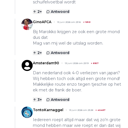
schuifelvoetbal wordt
2
+
Antwoord
GinoAFCA
13 juni 2026 om 23:16
+
18161
Bij Marokko krijgen ze ook een grote mond
dus dat
Mag van mij wel de uitslag worden.
2
+
Antwoord
Amsterdam90
13 juni 2026 om 23:19
+
8957
Dan nederland ook 4-0 verliezen van japan?
Wij hebben toch ook altijd een grote mond!
Makkelijke route enzo tegen tjeschie op het
ek met de frank de boer.
3
+
Antwoord
TontoKarnaggel
13 juni 2026 om 23:28
+
46487
Iedereen roept altijd maar dat wij zo'n grote
mond hebben maar wie roept er dan dat wij