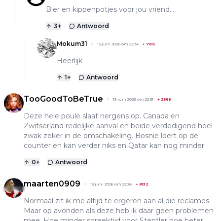
Bier en kippenpotjes voor jou vriend...
3
+
Antwoord
Mokum31
13 juni 2026 om 22:34
+
7815
Heerlijk
1
+
Antwoord
TooGoodToBeTrue
13 juni 2026 om 22:31
+
2568
Deze hele poule slaat nergens op. Canada en
Zwitserland redelijke aanval en beide verdedigend heel
zwak zeker in de omschakeling. Bosnie loert op de
counter en kan verder niks en Qatar kan nog minder.
0
+
Antwoord
maarten0909
13 juni 2026 om 22:26
+
8132
Normaal zit ik me altijd te ergeren aan al die reclames.
Maar op avonden als deze heb ik daar geen problemen
mee. Hoe minder spreektijd voor Stentler hoe beter.