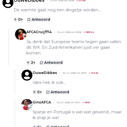
OuweDibbes
13 juni 2026 om 23:06
+
21245
De warmte gaat nog een dingetje worden...
0
+
Antwoord
AFCACruijff14
13 juni 2026 om 23:06
+
183324
Ja, denk dat Europese teams tegen gaan vallen
dit WK. En Zuid-Amerikanen juist ver gaan
komen.
2
+
Antwoord
OuweDibbes
13 juni 2026 om 23:07
+
21245
Idee heb ik ook...
0
+
Antwoord
GinoAFCA
13 juni 2026 om 23:14
+
18161
Spanje en Portugal is wel wat gewend., maar
ik snap je wel.