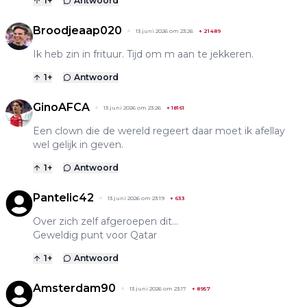
1
+
Antwoord
Broodjeaap020
13 juni 2026 om 23:26
+
21489
Ik heb zin in frituur. Tijd om m aan te jekkeren.
1
+
Antwoord
GinoAFCA
13 juni 2026 om 23:26
+
18161
Een clown die de wereld regeert daar moet ik afellay
wel gelijk in geven.
1
+
Antwoord
Pantelic42
13 juni 2026 om 23:19
+
633
Over zich zelf afgeroepen dit...
Geweldig punt voor Qatar
1
+
Antwoord
Amsterdam90
13 juni 2026 om 23:17
+
8957