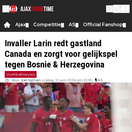
Ajax
Competitie
AS
Official Fanshop
▼
▼
▼
▼
Invaller Larin redt gastland
Canada en zorgt voor gelijkspel
tegen Bosnie & Herzegovina
Voetbalnieuws
door
Joël Nijman
vrijdag, 12 juni 2026 om 22:55
AS