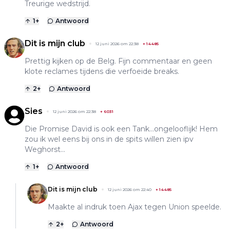
Treurige wedstrijd.
1
+
Antwoord
Dit is mijn club
12 juni 2026 om 22:38
+
14485
Prettig kijken op de Belg. Fijn commentaar en geen
klote reclames tijdens die verfoeide breaks.
2
+
Antwoord
Sies
12 juni 2026 om 22:38
+
6031
Die Promise David is ook een Tank...ongelooflijk! Hem
zou ik wel eens bij ons in de spits willen zien ipv
Weghorst...
1
+
Antwoord
Dit is mijn club
12 juni 2026 om 22:40
+
14485
Maakte al indruk toen Ajax tegen Union speelde.
2
+
Antwoord