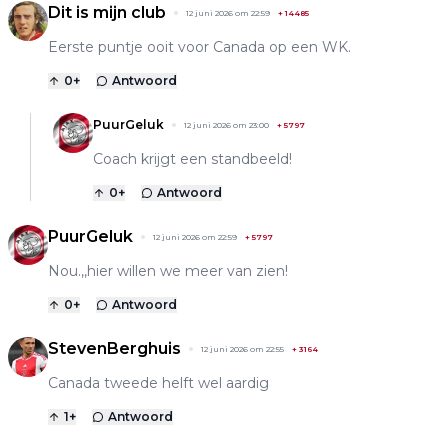
Dit is mijn club
12 juni 2026 om 22:59
+
14485
Eerste puntje ooit voor Canada op een WK.
0
+
Antwoord
PuurGeluk
12 juni 2026 om 23:00
+
5797
Coach krijgt een standbeeld!
0
+
Antwoord
PuurGeluk
12 juni 2026 om 22:59
+
5797
Nou.,,hier willen we meer van zien!
0
+
Antwoord
StevenBerghuis
12 juni 2026 om 22:55
+
3164
Canada tweede helft wel aardig
1
+
Antwoord