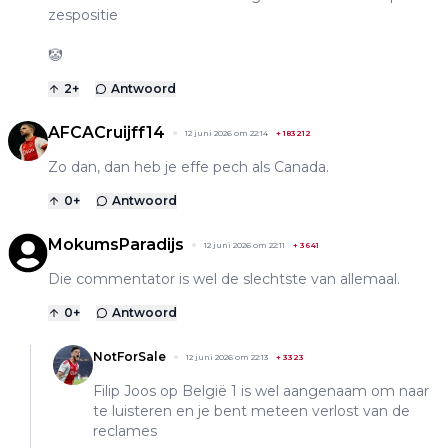
zespositie
🤡
2
+
Antwoord
AFCACruijff14
12 juni 2026 om 22:14
+
183212
Zo dan, dan heb je effe pech als Canada.
0
+
Antwoord
MokumsParadijs
12 juni 2026 om 22:11
+
3641
Die commentator is wel de slechtste van allemaal.
0
+
Antwoord
NotForSale
12 juni 2026 om 22:13
+
3323
Filip Joos op België 1 is wel aangenaam om naar
te luisteren en je bent meteen verlost van de
reclames