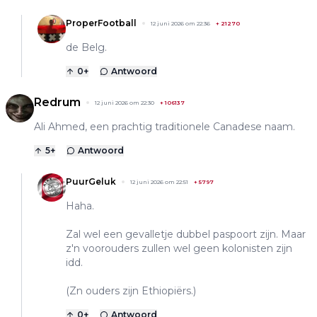
ProperFootball
12 juni 2026 om 22:36
+
21270
de Belg.
0
+
Antwoord
Redrum
12 juni 2026 om 22:30
+
106137
Ali Ahmed, een prachtig traditionele Canadese naam.
5
+
Antwoord
PuurGeluk
12 juni 2026 om 22:51
+
5797
Haha.
Zal wel een gevalletje dubbel paspoort zijn. Maar
z'n voorouders zullen wel geen kolonisten zijn
idd.
(Zn ouders zijn Ethiopiërs.)
0
+
Antwoord