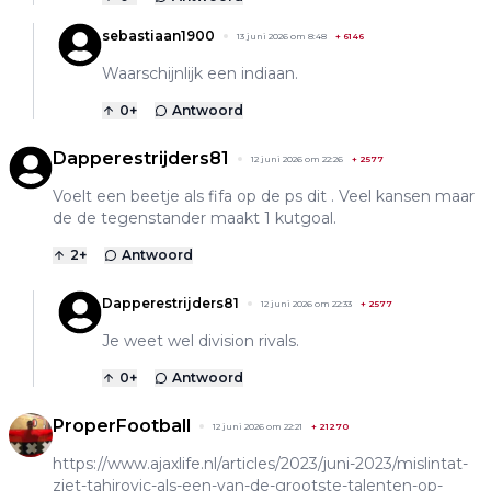
sebastiaan1900
13 juni 2026 om 8:48
+
6146
Waarschijnlijk een indiaan.
0
+
Antwoord
Dapperestrijders81
12 juni 2026 om 22:26
+
2577
Voelt een beetje als fifa op de ps dit . Veel kansen maar
de de tegenstander maakt 1 kutgoal.
2
+
Antwoord
Dapperestrijders81
12 juni 2026 om 22:33
+
2577
Je weet wel division rivals.
0
+
Antwoord
ProperFootball
12 juni 2026 om 22:21
+
21270
https://www.ajaxlife.nl/articles/2023/juni-2023/mislintat-
ziet-tahirovic-als-een-van-de-grootste-talenten-op-