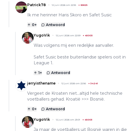
Patrick78
12 juni 2026 om 22:55
+
65825
Ik me herinner Haris Skoro en Safet Susic
0
+
Antwoord
YugoVik
12 juni 2026 om 22:59
+
45003
Was volgens mij een redelijke aanvaller.
Safet Susic beste buitenlandse spelers ooit in
League 1.
1
+
Antwoord
jerryisthename
12 juni 2026 om 22:56
+
34241
Vergeet de Kroaten niet...altijd hele technische
voetballers gehad. Kroatië >>> Bosnië.
0
+
Antwoord
YugoVik
12 juni 2026 om 23:01
+
45003
Ja maar de voetballers uit Bosnië waren in die