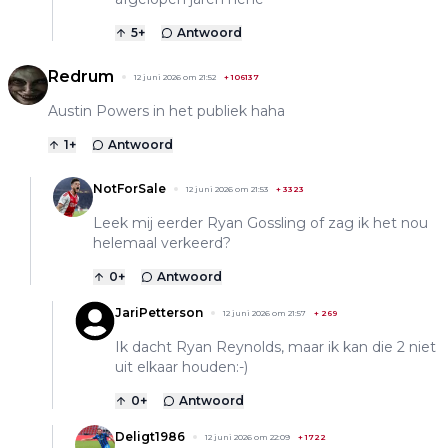
5
+
Antwoord
Redrum
12 juni 2026 om 21:52
+
106137
Austin Powers in het publiek haha
1
+
Antwoord
NotForSale
12 juni 2026 om 21:53
+
3323
Leek mij eerder Ryan Gossling of zag ik het nou
helemaal verkeerd?
0
+
Antwoord
JariPetterson
12 juni 2026 om 21:57
+
269
Ik dacht Ryan Reynolds, maar ik kan die 2 niet
uit elkaar houden:-)
0
+
Antwoord
Deligt1986
12 juni 2026 om 22:09
+
1722