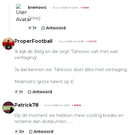
bremovic
12 juni 2026 om 22:45
+
5068
Graag
1
+
Antwoord
ProperFootball
12 juni 2026 om 22:36
+
21270
Ik kijk de Belg en die zegt 'Tahirovic valt met wat
vertraging'.
Ja dat kennen we: Tahirovic doet álles met vertraging.
Mislintat's 'grote talent op 6'.
1
+
Antwoord
Patrick78
12 juni 2026 om 22:31
+
65825
Op dit moment we hebben meer cooling breaks en
reclame dan doelpunten……..
0
+
Antwoord