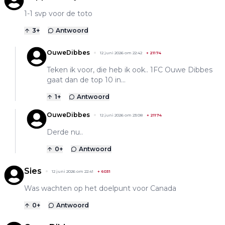
1-1 svp voor de toto
3
+
Antwoord
OuweDibbes
12 juni 2026 om 22:42
+
21174
Teken ik voor, die heb ik ook.. 1FC Ouwe Dibbes
gaat dan de top 10 in...
1
+
Antwoord
OuweDibbes
12 juni 2026 om 23:08
+
21174
Derde nu..
0
+
Antwoord
Sies
12 juni 2026 om 22:41
+
6031
Was wachten op het doelpunt voor Canada
0
+
Antwoord