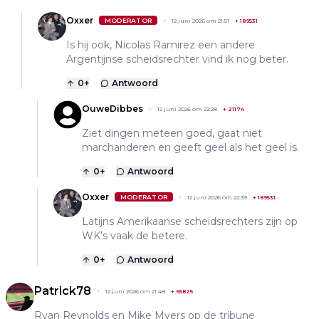
Oxxer
MODERATOR
12 juni 2026 om 21:51
+
189531
Is hij ook, Nicolas Ramirez een andere
Argentijnse scheidsrechter vind ik nog beter.
0
+
Antwoord
OuweDibbes
12 juni 2026 om 22:28
+
21174
Ziet dingen meteen goed, gaat niet
marchanderen en geeft geel als het geel is.
0
+
Antwoord
Oxxer
MODERATOR
12 juni 2026 om 22:39
+
189531
Latijns Amerikaanse scheidsrechters zijn op
WK’s vaak de betere.
0
+
Antwoord
Patrick78
12 juni 2026 om 21:48
+
65825
Ryan Reynolds en Mike Myers op de tribune