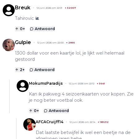
Breuk
12 juni 2026 om 22:01
+
32007
Tahirovic 🐌
0
+
Antwoord
Gulpie
12 juni 2026 om 22:00
+
2866
1300 dollar voor een kaartje lol, je lijkt wel helemaal
gestoord
2
+
Antwoord
MokumsParadijs
12 juni 2026 om 22:12
+
3641
Kan ik pakweg 4 seizoenkaarten voor kopen. Zie
je nog beter voetbal ook.
0
+
Antwoord
AFCACruijff14
12 juni 2026 om 22:14
+
183212
Dat laatste betwijfel ik wel een beetje na de
afgelopen jaren hehe