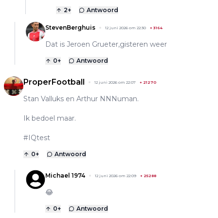
2
+
Antwoord
StevenBerghuis
12 juni 2026 om 22:30
+
3164
Dat is Jeroen Grueter,gisteren weer
0
+
Antwoord
ProperFootball
12 juni 2026 om 22:07
+
21270
Stan Valluks en Arthur NNNuman.
Ik bedoel maar.
#IQtest
0
+
Antwoord
Michael 1974
12 juni 2026 om 22:09
+
25288
😂
0
+
Antwoord