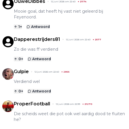
OuweDibbes
12 juni 2026 om 22:40
+
21174
Mooie goal, dat heeft hij vast niet geleerd bij
Feyenoord.
1
+
Antwoord
Dapperestrijders81
12 juni 2026 om 22:40
+
2577
Zo die was ff verdiend
0
+
Antwoord
Gulpie
12 juni 2026 om 22:40
+
2866
Verdiend wel
0
+
Antwoord
ProperFootball
12 juni 2026 om 22:39
+
21270
Die scheids weet die pot ook wel aardig dood te fluiten
he?