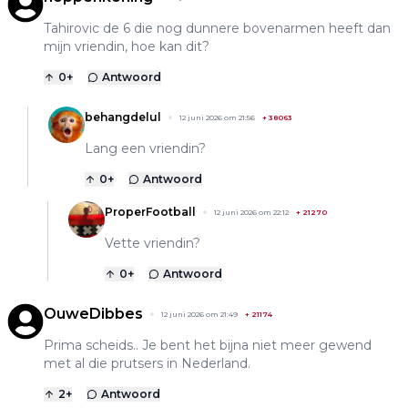
Tahirovic de 6 die nog dunnere bovenarmen heeft dan
mijn vriendin, hoe kan dit?
0
+
Antwoord
behangdelul
12 juni 2026 om 21:56
+
38063
Lang een vriendin?
0
+
Antwoord
ProperFootball
12 juni 2026 om 22:12
+
21270
Vette vriendin?
0
+
Antwoord
OuweDibbes
12 juni 2026 om 21:49
+
21174
Prima scheids.. Je bent het bijna niet meer gewend
met al die prutsers in Nederland.
2
+
Antwoord