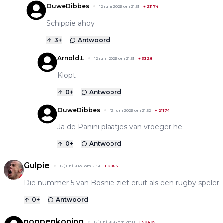
OuweDibbes
12 juni 2026 om 21:51
+
21174
Schippie ahoy
3
+
Antwoord
Arnold.L
12 juni 2026 om 21:51
+
3328
Klopt
0
+
Antwoord
OuweDibbes
12 juni 2026 om 21:52
+
21174
Ja de Panini plaatjes van vroeger he
0
+
Antwoord
Gulpie
12 juni 2026 om 21:51
+
2866
Die nummer 5 van Bosnie ziet eruit als een rugby speler
0
+
Antwoord
noppenkoning
12 juni 2026 om 21:50
+
50405