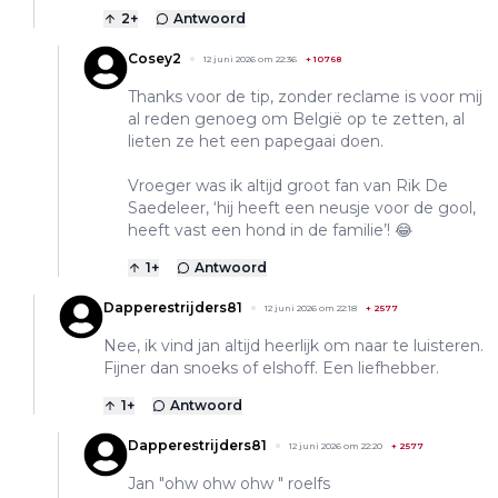
2
+
Antwoord
Cosey2
12 juni 2026 om 22:36
+
10768
Thanks voor de tip, zonder reclame is voor mij
al reden genoeg om België op te zetten, al
lieten ze het een papegaai doen.
Vroeger was ik altijd groot fan van Rik De
Saedeleer, ‘hij heeft een neusje voor de gool,
heeft vast een hond in de familie’! 😂
1
+
Antwoord
Dapperestrijders81
12 juni 2026 om 22:18
+
2577
Nee, ik vind jan altijd heerlijk om naar te luisteren.
Fijner dan snoeks of elshoff. Een liefhebber.
1
+
Antwoord
Dapperestrijders81
12 juni 2026 om 22:20
+
2577
Jan "ohw ohw ohw " roelfs