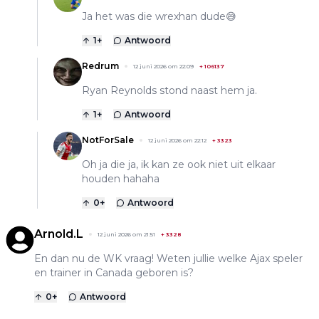
Ja het was die wrexhan dude😅
1
+
Antwoord
Redrum
12 juni 2026 om 22:09
+
106137
Ryan Reynolds stond naast hem ja.
1
+
Antwoord
NotForSale
12 juni 2026 om 22:12
+
3323
Oh ja die ja, ik kan ze ook niet uit elkaar
houden hahaha
0
+
Antwoord
Arnold.L
12 juni 2026 om 21:51
+
3328
En dan nu de WK vraag! Weten jullie welke Ajax speler
en trainer in Canada geboren is?
0
+
Antwoord