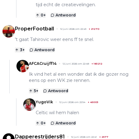
tijd echt de creatievelingen.
0
+
Antwoord
ProperFootball
12 juni 2026 om 22:43
+
21270
't gaat Tahirovic weer eens ff te snel.
3
+
Antwoord
AFCACruijff14
12 juni 2026 om 22:48
+
183212
Ik vind het al een wonder dat ik die gozer nog
eens op een WK zie rennen.
5
+
Antwoord
YugoVik
12 juni 2026 om 22:54
+
45003
Celtic wil hem halen
0
+
Antwoord
Dapperestrijders81
12 juni 2026 om 22:41
+
2577