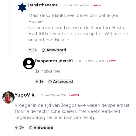
jerryisthename
12 juni 2026 om 22:55
+
34241
Maar desondanks veel beter dan dat lelijke
Bosnië.
Canada verdient hier echt de 3 punten. Basta.
Had 100x liever Italië gezien op het WK dan het
onsportieve Bosnië.
1
+
Antwoord
Dapperestrijders81
12 juni 2026 om 22:56
+
2577
Ja nobrainer
1
+
Antwoord
YugoVik
12 juni 2026 om 22:50
+
45003
Vroeger in de tijd van Joegoslavië waren de spelers uit
Bosnië de technische spelers met veel creativiteit.
Tegenwoordig zie je er niks van terug.
2
+
Antwoord