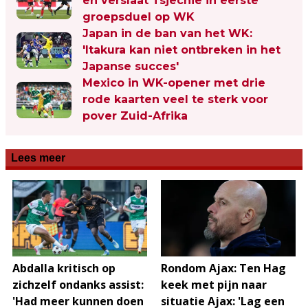
en verslaat Tsjechië in eerste
groepsduel op WK
Japan in de ban van het WK:
'Itakura kan niet ontbreken in het
Japanse succes'
Mexico in WK-opener met drie
rode kaarten veel te sterk voor
pover Zuid-Afrika