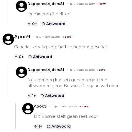
Dapperestrijders81
12 juni 2026 om 22:57
+
2577
Domineren 2 helften
0
+
Antwoord
Apoc9
12 juni 2026 om 22:51
+
2688
Canada is matig zeg, had ze hoger ingeschat
0
+
Antwoord
Dapperestrijders81
12 juni 2026 om 22:53
+
2577
Nou genoeg kansen gehad tegen een
ultraverdedigend Bosnië . Die gaan wel door.
1
+
Antwoord
Apoc9
12 juni 2026 om 22:56
+
2688
Dit Bosnie stelt geen reet voor
1
+
Antwoord