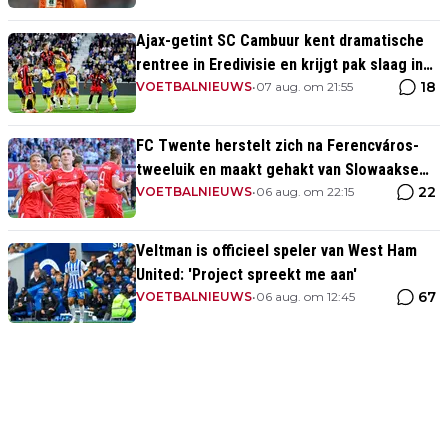
Ajax-getint SC Cambuur kent dramatische
rentree in Eredivisie en krijgt pak slaag in
18
eigen huis
VOETBALNIEUWS
•
07 aug. om 21:55
FC Twente herstelt zich na Ferencváros-
tweeluik en maakt gehakt van Slowaakse
22
opponent
VOETBALNIEUWS
•
06 aug. om 22:15
Veltman is officieel speler van West Ham
United: 'Project spreekt me aan'
67
VOETBALNIEUWS
•
06 aug. om 12:45