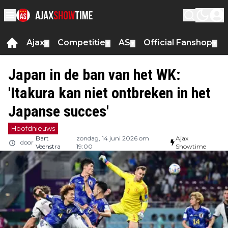
Ajax
Competitie
AS
Official Fanshop
▼
▼
▼
▼
Japan in de ban van het WK:
'Itakura kan niet ontbreken in het
Japanse succes'
Hoofdnieuws
Bart
zondag, 14 juni 2026 om
Ajax
door
Veenstra
19:00
Showtime