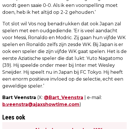
wordt geen saaie 0-0. Als ik een voorspelling moet
doen, heb ik het altijd op 2-2 gehouden.’
Tot slot wil Vos nog benadrukken dat ook Japan zal
spelen met een oudgediende. ‘Er is veel aandacht
voor Messi, Ronaldo en Modric. Zij gaan hun vijfde WK
spelen en Ronaldo zelfs zijn zesde WK. Bij Japan is er
ook een speler die zijn vijfde WK gaat spelen. Het is de
eerste Aziatische speler die dat lukt: Yuto Nagatomo
(39). Hij speelde onder meer bij Inter met Wesley
Sneijder. Hij speelt nu in Japan bij FC Tokyo. Hij heeft
een enorm positieve invloed op de selectie, echt een
geweldige speler.’
Bart Veenstra
(X:
@Bart_Veenstra
| e-mail:
b.veenstra@ajaxshowtime.com
)
Lees ook