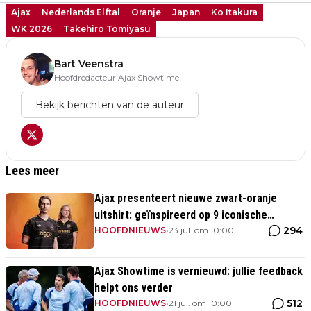
Ajax
Nederlands Elftal
Oranje
Japan
Ko Itakura
WK 2026
Takehiro Tomiyasu
Bart Veenstra
Hoofdredacteur Ajax Showtime
Bekijk berichten van de auteur
Lees meer
Ajax presenteert nieuwe zwart-oranje
uitshirt: geïnspireerd op 9 iconische
294
momenten uit clubhistorie
HOOFDNIEUWS
•
23 jul. om 10:00
Ajax Showtime is vernieuwd: jullie feedback
helpt ons verder
512
HOOFDNIEUWS
•
21 jul. om 10:00