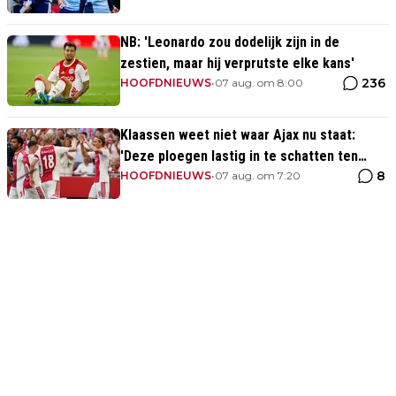
NB: 'Leonardo zou dodelijk zijn in de
zestien, maar hij verprutste elke kans'
236
HOOFDNIEUWS
•
07 aug. om 8:00
Klaassen weet niet waar Ajax nu staat:
'Deze ploegen lastig in te schatten ten
8
opzichte van Eredivisie'
HOOFDNIEUWS
•
07 aug. om 7:20