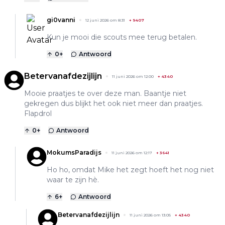
gi0vanni
12 juni 2026 om 8:31
+
9407
Kun je mooi die scouts mee terug betalen.
0
+
Antwoord
Betervanafdezijlijn
11 juni 2026 om 12:00
+
4340
Mooie praatjes te over deze man. Baantje niet
gekregen dus blijkt het ook niet meer dan praatjes.
Flapdrol
0
+
Antwoord
MokumsParadijs
11 juni 2026 om 12:17
+
3641
Ho ho, omdat Mike het zegt hoeft het nog niet
waar te zijn hè.
6
+
Antwoord
Betervanafdezijlijn
11 juni 2026 om 13:05
+
4340