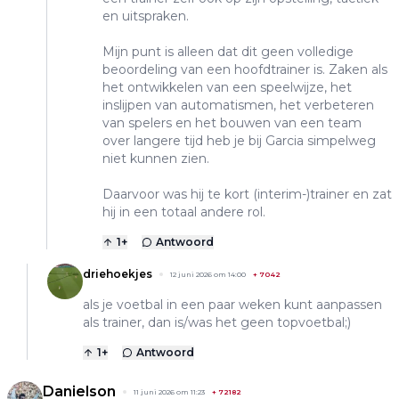
en uitspraken.
Mijn punt is alleen dat dit geen volledige
beoordeling van een hoofdtrainer is. Zaken als
het ontwikkelen van een speelwijze, het
inslijpen van automatismen, het verbeteren
van spelers en het bouwen van een team
over langere tijd heb je bij Garcia simpelweg
niet kunnen zien.
Daarvoor was hij te kort (interim-)trainer en zat
hij in een totaal andere rol.
1
+
Antwoord
driehoekjes
12 juni 2026 om 14:00
+
7042
als je voetbal in een paar weken kunt aanpassen
als trainer, dan is/was het geen topvoetbal;)
1
+
Antwoord
Danielson
11 juni 2026 om 11:23
+
72182