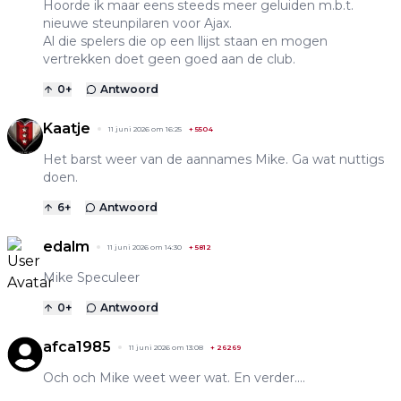
Hoorde ik maar eens steeds meer geluiden m.b.t.
nieuwe steunpilaren voor Ajax.
Al die spelers die op een llijst staan en mogen
vertrekken doet geen goed aan de club.
0
+
Antwoord
Kaatje
11 juni 2026 om 16:25
+
5504
Het barst weer van de aannames Mike. Ga wat nuttigs
doen.
6
+
Antwoord
edalm
11 juni 2026 om 14:30
+
5812
Mike Speculeer
0
+
Antwoord
afca1985
11 juni 2026 om 13:08
+
26269
Och och Mike weet weer wat. En verder....