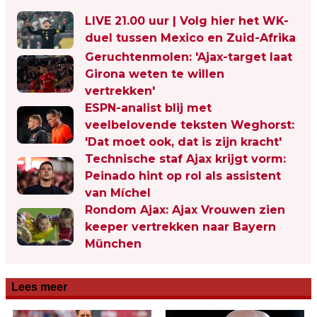
LIVE 21.00 uur | Volg hier het WK-
duel tussen Mexico en Zuid-Afrika
Geruchtenmolen: 'Ajax-target laat
Girona weten te willen
vertrekken'
ESPN-analist blij met
veelbelovende teksten Weghorst:
'Dat moet ook, dat is zijn kracht'
Technische staf Ajax krijgt vorm:
Peinado hint op rol als assistent
van Míchel
Rondom Ajax: Ajax Vrouwen zien
keeper vertrekken naar Bayern
München