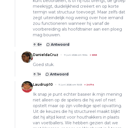
kunt beoordelen, is of hij rust brengt, de groep
meekrijgt, duidelijkheid creëert en op korte
termijn wat structuur toevoegt. Maar zelfs dat
zegt uiteindelijk nog weinig over hoe iemand
zou functioneren wanneer hij vanaf de
voorbereiding als hoofdtrainer aan een ploeg
mag bouwen.
6
+
Antwoord
DanieldaCruz
11 juni 2026 om 13:54
+
6353
Goed stuk.
1
+
Antwoord
Laudrup10
11 juni 2026 om 15:03
+
24714
Ik snap je punt echter baseer ik mijn mening
niet alleen op de spelers die hij wel of niet
opstelt maar op zijn volledige spel opvatting.
Uit de keuzes die hij structureel maakt blijkt
dat hij altijd kiest voor houthakkers in plaats
van voetballers. We hebben gezien dat we