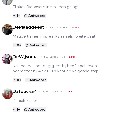
Flinke afkoopsom incasseren graag!
1
+
Antwoord
DePlaaggeest
11 juni 2026 om 11:22
+
2477
Matige trainer, mis je niks aan als i pleite gaat
0
+
Antwoord
DeWijsneus
11 juni 2026 om 11:19
+
28115
Kan het wel het begrijpen, hij heeft toch even
neergezet bij Ajax 1. Tijd voor de volgende stap.
0
+
Antwoord
Dafduck54
11 juni 2026 om 10:56
+
225
Paniek zaaier
1
+
Antwoord