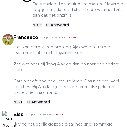
De signalen die vanuit deze man zelf kwamen
zeggen mij dat dit dichter bij de waarheid zit
dan dat het onzin is.
0
+
Antwoord
Francesco
11 juni 2026 om 11:51
+
11255
Het zou hem sieren om jong Ajax weer te trainen.
Daarmee laat je echt loyaliteit zien.
Zet wat neer bij Jong Ajax en dan ga naar een andere
club.
Garcia heeft nog heel veel te leren. Das niet erg. Veel
coaches. Bij Ajax kan je heel veel leren als speler en
trainer. Bel maar rond.
2
+
Antwoord
Biss
11 juni 2026 om 11:50
+
17952
Ik vind het eerlijk gezegd bizar hoe snel sommige