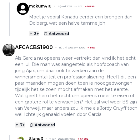
mokum410
11 juni 2026 om 11:21
+
16899
Moet je vooral Konadu eerder erin brengen dan
Dolberg, wat een halve tamme joh
3
+
Antwoord
AFCACBS1900
11 juni 2026 om 10:30
+
3853
Als Garcia nu opeens weer vertrekt dan vind ik het echt
een lul. Die man was aangesteld als hoofdcoach van
jong Ajax, om daar ook te werken aan de
winnersmentaliteit en professionalisering. Heeft dit een
paar maanden mogen doen toen ie noodgedwongen
tijdelijk het seizoen mocht afmaken met het eerste.
Wat geeft hem het recht om opeens meer te eisen of
een grotere rol te verwachten? Het zal wel weer BS zijn
van Verweij, maar anders zou ik me als Jordy Cruyff toch
wel lichtelijk genaaid voelen door Garcia.
7
+
Antwoord
Slang3
11 juni 2026 om 10:58
+
64882