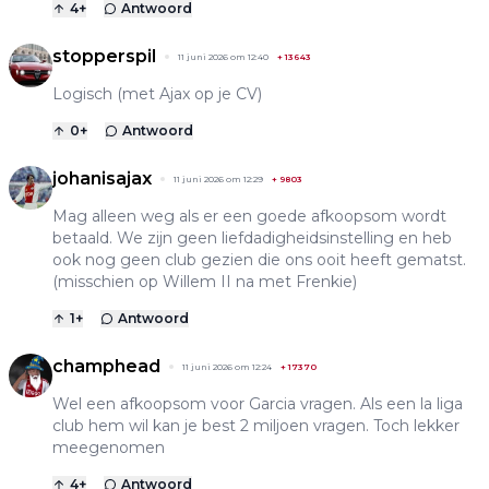
4
+
Antwoord
stopperspil
11 juni 2026 om 12:40
+
13643
Logisch (met Ajax op je CV)
0
+
Antwoord
johanisajax
11 juni 2026 om 12:29
+
9803
Mag alleen weg als er een goede afkoopsom wordt
betaald. We zijn geen liefdadigheidsinstelling en heb
ook nog geen club gezien die ons ooit heeft gematst.
(misschien op Willem II na met Frenkie)
1
+
Antwoord
champhead
11 juni 2026 om 12:24
+
17370
Wel een afkoopsom voor Garcia vragen. Als een la liga
club hem wil kan je best 2 miljoen vragen. Toch lekker
meegenomen
4
+
Antwoord