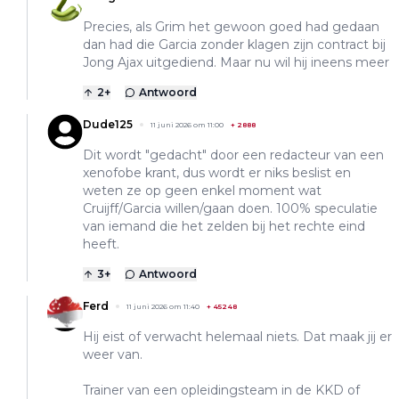
Precies, als Grim het gewoon goed had gedaan
dan had die Garcia zonder klagen zijn contract bij
Jong Ajax uitgediend. Maar nu wil hij ineens meer
2
+
Antwoord
Dude125
11 juni 2026 om 11:00
+
2888
Dit wordt "gedacht" door een redacteur van een
xenofobe krant, dus wordt er niks beslist en
weten ze op geen enkel moment wat
Cruijff/Garcia willen/gaan doen. 100% speculatie
van iemand die het zelden bij het rechte eind
heeft.
3
+
Antwoord
Ferd
11 juni 2026 om 11:40
+
45248
Hij eist of verwacht helemaal niets. Dat maak jij er
weer van.
Trainer van een opleidingsteam in de KKD of