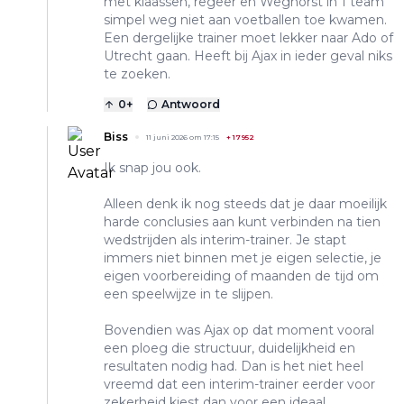
met klaassen, regeer en Weghorst in 1 team
simpel weg niet aan voetballen toe kwamen.
Een dergelijke trainer moet lekker naar Ado of
Utrecht gaan. Heeft bij Ajax in ieder geval niks
te zoeken.
0
+
Antwoord
Biss
11 juni 2026 om 17:15
+
17952
Ik snap jou ook.
Alleen denk ik nog steeds dat je daar moeilijk
harde conclusies aan kunt verbinden na tien
wedstrijden als interim-trainer. Je stapt
immers niet binnen met je eigen selectie, je
eigen voorbereiding of maanden de tijd om
een speelwijze in te slijpen.
Bovendien was Ajax op dat moment vooral
een ploeg die structuur, duidelijkheid en
resultaten nodig had. Dan is het niet heel
vreemd dat een interim-trainer eerder voor
zekerheid kiest dan voor een ideaal