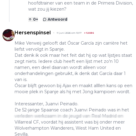
hoofdtrainer van een team in de Primera Division,
wat zou jij kiezen?
0
+
Antwoord
Hersenspinsel
11 juni 2026 om 10:17
+
12036
Mike Verweij gelooft dat Óscar García zijn carrière het
liefst vervolgt in Spanje.
Dat denk ik ook maar het feit dat hij op wat lijstjes staat
zegt niets. Iedere club heeft een lijst met zo'n 10
namen, een deel daarvan wordt alleen voor
onderhandelingen gebruikt, ik denk dat García daar 1
van is.
Óscar blijft gewoon bij Ajax en maakt allllen kans op een
mooie plek in Spanje als hij met Jong kampioen wordt.
Interessanter, Juanvi Peinado.
De 52-jarige Spaanse coach Juanvi Peinado was in het
verleden werkzaam in de jeugd van Real Madrid en
Villarreal CF, voordat hij assistent was bij onder meer
Wolverhampton Wanderers, West Ham United en
Sevilla.