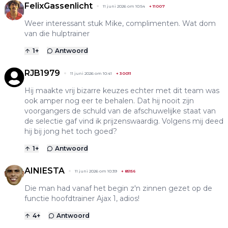
FelixGassenlicht
11 juni 2026 om 10:54
+
11007
Weer interessant stuk Mike, complimenten. Wat dom
van die hulptrainer
1
+
Antwoord
RJB1979
11 juni 2026 om 10:41
+
30011
Hij maakte vrij bizarre keuzes echter met dit team was
ook amper nog eer te behalen. Dat hij nooit zijn
voorgangers de schuld van de afschuwelijke staat van
de selectie gaf vind ik prijzenswaardig. Volgens mij deed
hij bij jong het toch goed?
1
+
Antwoord
AINIESTA
11 juni 2026 om 10:39
+
85156
Die man had vanaf het begin z'n zinnen gezet op de
functie hoofdtrainer Ajax 1, adios!
4
+
Antwoord