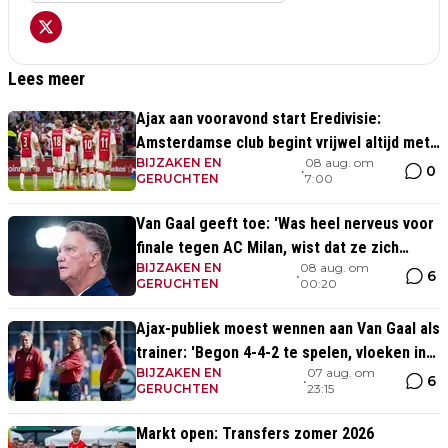
Lees meer
Ajax aan vooravond start Eredivisie:
Amsterdamse club begint vrijwel altijd met
BIJZAKEN EN
08 aug. om
zege
0
•
GERUCHTEN
7:00
Van Gaal geeft toe: 'Was heel nerveus voor
finale tegen AC Milan, wist dat ze zich
BIJZAKEN EN
08 aug. om
zouden aanpassen'
6
•
GERUCHTEN
00:20
Ajax-publiek moest wennen aan Van Gaal als
trainer: 'Begon 4-4-2 te spelen, vloeken in
BIJZAKEN EN
07 aug. om
de kerk'
6
•
GERUCHTEN
23:15
Markt open: Transfers zomer 2026