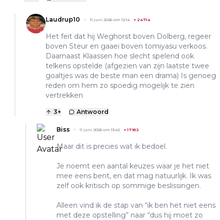
Laudrup10
11 juni 2026 om 12:14
+
24714
Het feit dat hij Weghorst boven Dolberg, regeer
boven Steur en gaaei boven tomiyasu verkoos.
Daarnaast Klaassen hoe slecht spelend ook
telkens opstelde (afgezien van zijn laatste twee
goaltjes was de beste man een drama) Is genoeg
reden om hem zo spoedig mogelijk te zien
vertrekken
3
+
Antwoord
Biss
11 juni 2026 om 13:42
+
17952
Maar dit is precies wat ik bedoel.
Je noemt een aantal keuzes waar je het niet
mee eens bent, en dat mag natuurlijk. Ik was
zelf ook kritisch op sommige beslissingen.
Alleen vind ik de stap van “ik ben het niet eens
met deze opstelling” naar “dus hij moet zo