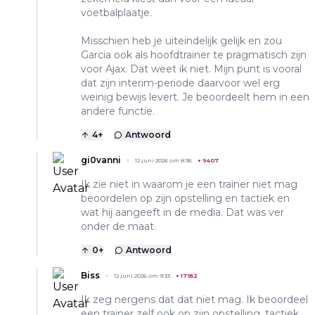
voetbalplaatje.
Misschien heb je uiteindelijk gelijk en zou
Garcia ook als hoofdtrainer te pragmatisch zijn
voor Ajax. Dat weet ik niet. Mijn punt is vooral
dat zijn interim-periode daarvoor wel erg
weinig bewijs levert. Je beoordeelt hem in een
andere functie.
4
+
Antwoord
gi0vanni
12 juni 2026 om 8:36
+
9407
Ik zie niet in waarom je een trainer niet mag
beoordelen op zijn opstelling en tactiek en
wat hij aangeeft in de media. Dat was ver
onder de maat.
0
+
Antwoord
Biss
12 juni 2026 om 9:33
+
17952
Ik zeg nergens dat dat niet mag. Ik beoordeel
een trainer zelf ook op zijn opstelling, tactiek