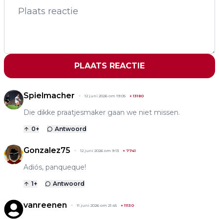
PLAATS REACTIE
Spielmacher
12 juni 2026 om 19:05
+
13180
Die dikke praatjesmaker gaan we niet missen.
0
+
Antwoord
Gonzalez75
12 juni 2026 om 9:13
+
7741
Adiós, panqueque!
1
+
Antwoord
vanreenen
11 juni 2026 om 21:45
+
11130