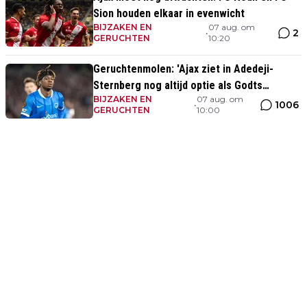
Sion houden elkaar in evenwicht
BIJZAKEN EN
07 aug. om
2
•
GERUCHTEN
10:20
Geruchtenmolen: 'Ajax ziet in Adedeji-
Sternberg nog altijd optie als Godts
BIJZAKEN EN
07 aug. om
vertrekt'
1006
•
GERUCHTEN
10:00