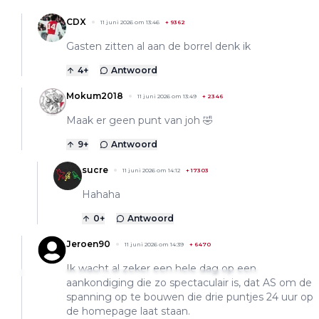
CDX
11 juni 2026 om 13:46
+
9362
Gasten zitten al aan de borrel denk ik
4
+
Antwoord
Mokum2018
11 juni 2026 om 13:49
+
2346
Maak er geen punt van joh 🤣
9
+
Antwoord
sucre
11 juni 2026 om 14:12
+
17303
Hahaha
0
+
Antwoord
Jeroen90
11 juni 2026 om 14:39
+
6470
Ik wacht al zeker een hele dag op een
aankondiging die zo spectaculair is, dat AS om de
spanning op te bouwen die drie puntjes 24 uur op
de homepage laat staan.