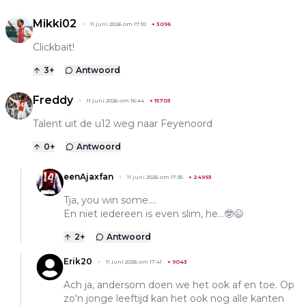
Mikki02
11 juni 2026 om 17:10
+
3096
Clickbait!
3
+
Antwoord
Freddy
11 juni 2026 om 16:44
+
15703
Talent uit de u12 weg naar Feyenoord
0
+
Antwoord
eenAjaxfan
11 juni 2026 om 17:35
+
24993
Tja, you win some....
En niet iedereen is even slim, he...🤓😉
2
+
Antwoord
Erik20
11 juni 2026 om 17:41
+
9043
Ach ja, andersom doen we het ook af en toe. Op
zo'n jonge leeftijd kan het ook nog alle kanten