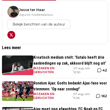
Jesse ter Haar
Adjunct-hoofdredacteur
Bekijk berichten van de auteur
Lees meer
Kroatisch medium stelt: 'Sutalo heeft drie
aanbiedingen op zak, akkoord blijft nog uit'
BIJZAKEN EN
07 aug. om
42
•
GERUCHTEN
12:50
Rondom Ajax: Godts bedankt Ajax-fans voor
stemmen: 'Op naar zondag!'
BIJZAKEN EN
07 aug. om
162
•
GERUCHTEN
11:05
Ajax moet nog afwachten: FC Noah en FC