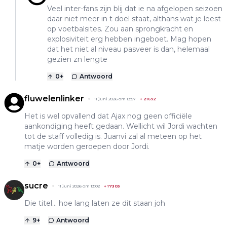
Veel inter-fans zijn blij dat ie na afgelopen seizoen
daar niet meer in t doel staat, althans wat je leest
op voetbalsites. Zou aan sprongkracht en
explosiviteit erg hebben ingeboet. Mag hopen
dat het niet al niveau pasveer is dan, helemaal
gezien zn lengte
0
+
Antwoord
fluwelenlinker
11 juni 2026 om 13:57
+
21692
Het is wel opvallend dat Ajax nog geen officiële
aankondiging heeft gedaan. Wellicht wil Jordi wachten
tot de staff volledig is. Juanvi zal al meteen op het
matje worden geroepen door Jordi.
0
+
Antwoord
sucre
11 juni 2026 om 13:02
+
17303
Die titel... hoe lang laten ze dit staan joh
9
+
Antwoord