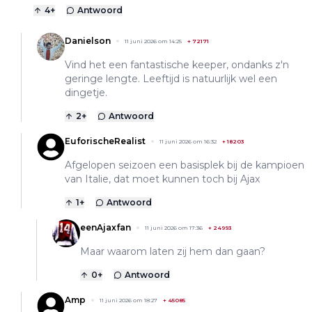
4
+
Antwoord
Danielson
11 juni 2026 om 14:25
+
72171
Vind het een fantastische keeper, ondanks z'n
geringe lengte. Leeftijd is natuurlijk wel een
dingetje.
2
+
Antwoord
EuforischeRealist
11 juni 2026 om 16:32
+
18203
Afgelopen seizoen een basisplek bij de kampioen
van Italie, dat moet kunnen toch bij Ajax
1
+
Antwoord
eenAjaxfan
11 juni 2026 om 17:36
+
24993
Maar waarom laten zij hem dan gaan?
0
+
Antwoord
Amp
11 juni 2026 om 18:27
+
45085