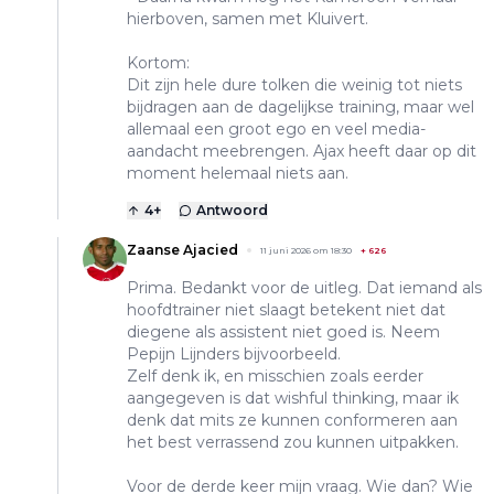
hierboven, samen met Kluivert.
Kortom:
Dit zijn hele dure tolken die weinig tot niets
bijdragen aan de dagelijkse training, maar wel
allemaal een groot ego en veel media-
aandacht meebrengen. Ajax heeft daar op dit
moment helemaal niets aan.
4
+
Antwoord
Zaanse Ajacied
11 juni 2026 om 18:30
+
626
Prima. Bedankt voor de uitleg. Dat iemand als
hoofdtrainer niet slaagt betekent niet dat
diegene als assistent niet goed is. Neem
Pepijn Lijnders bijvoorbeeld.
Zelf denk ik, en misschien zoals eerder
aangegeven is dat wishful thinking, maar ik
denk dat mits ze kunnen conformeren aan
het best verrassend zou kunnen uitpakken.
Voor de derde keer mijn vraag. Wie dan? Wie