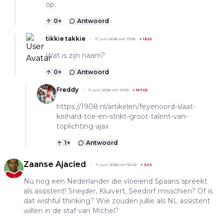
op.
0
+
Antwoord
tikkie takkie
11 juni 2026 om 19:35
+
1825
Wat is zijn naam?
0
+
Antwoord
Freddy
11 juni 2026 om 19:53
+
15703
https://1908.nl/artikelen/feyenoord-slaat-
keihard-toe-en-strikt-groot-talent-van-
toplichting-ajax
1
+
Antwoord
Zaanse Ajacied
11 juni 2026 om 16:02
+
626
Nu nog een Nederlander die vloeiend Spaans spreekt
als assistent! Sneijder, Kluivert, Seedorf misschien? Of is
dat wishful thinking? Wie zouden jullie als NL assistent
willen in de staf van Michel?