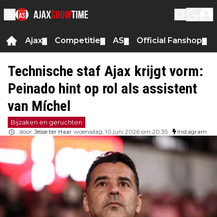
Ajax
Competitie
AS
Official Fanshop
▼
▼
▼
▼
Technische staf Ajax krijgt vorm:
Peinado hint op rol als assistent
van Míchel
Bijzaken en geruchten
door
Jesse ter Haar
woensdag, 10 juni 2026 om 20:35
Instagram