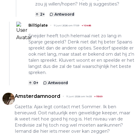
zou jij willen/hopen? Heb jij suggesties?
2
+
Antwoord
BillSplate
11 juni 2026 om 17:59
+
10485
Sneijder heeft toch helemaal niet zo lang in
Spanje gespeeld? Denk niet dat hij beter Spaans
spreekt dan de andere opties. Seedorf speelde er
ook niet lang, maar staat er bekend om dat hij z'n
talen spreekt. Kluivert woont er en speelde er het
langst dus die zal de taal waarschijnlijk het beste
spreken.
0
+
Antwoord
Amsterdamnoord
11 juni 2026 om 14:03
+
11569
Gazetta: Ajax legt contact met Sommer. Ik ben
benieuwd. Ooit natuurlijk een geweldige keeper, maar
ik weet niet hoe goed hij nog is. Het niveau van de
Eredivisie zal hij toch nog wel moeten aankunnen?
Iemand die hier iets meer over kan zeggen?