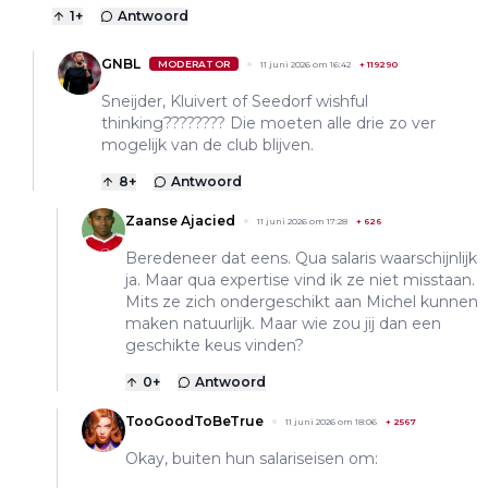
1
+
Antwoord
GNBL
MODERATOR
11 juni 2026 om 16:42
+
119290
Sneijder, Kluivert of Seedorf wishful
thinking???????? Die moeten alle drie zo ver
mogelijk van de club blijven.
8
+
Antwoord
Zaanse Ajacied
11 juni 2026 om 17:28
+
626
Beredeneer dat eens. Qua salaris waarschijnlijk
ja. Maar qua expertise vind ik ze niet misstaan.
Mits ze zich ondergeschikt aan Michel kunnen
maken natuurlijk. Maar wie zou jij dan een
geschikte keus vinden?
0
+
Antwoord
TooGoodToBeTrue
11 juni 2026 om 18:06
+
2567
Okay, buiten hun salariseisen om: