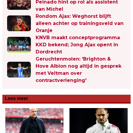
Peinado hint op rol als assistent
van Míchel
Rondom Ajax: Weghorst blijft
alleen achter op trainingsveld van
Oranje
KNVB maakt conceptprogramma
KKD bekend; Jong Ajax opent in
Dordrecht
Geruchtenmolen: 'Brighton &
Hove Albion nog altijd in gesprek
met Veltman over
contractverlenging'