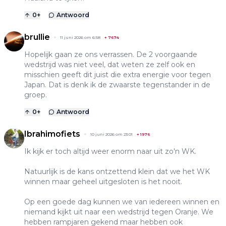
0
+
Antwoord
brullie
11 juni 2026 om 6:58
+
7674
Hopelijk gaan ze ons verrassen. De 2 voorgaande
wedstrijd was niet veel, dat weten ze zelf ook en
misschien geeft dit juist die extra energie voor tegen
Japan. Dat is denk ik de zwaarste tegenstander in de
groep.
0
+
Antwoord
Ibrahimofiets
10 juni 2026 om 23:01
+
1976
Ik kijk er toch altijd weer enorm naar uit zo'n WK.
Natuurlijk is de kans ontzettend klein dat we het WK
winnen maar geheel uitgesloten is het nooit.
Op een goede dag kunnen we van iedereen winnen en
niemand kijkt uit naar een wedstrijd tegen Oranje. We
hebben rampjaren gekend maar hebben ook