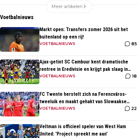
Meer artikelen
Voetbalnieuws
Markt open: Transfers zomer 2026 uit het
buitenland op een rij!
85
VOETBALNIEUWS
Ajax-getint SC Cambuur kent dramatische
rentree in Eredivisie en krijgt pak slaag in
18
eigen huis
VOETBALNIEUWS
FC Twente herstelt zich na Ferencváros-
tweeluik en maakt gehakt van Slowaakse
22
opponent
VOETBALNIEUWS
Veltman is officieel speler van West Ham
United: 'Project spreekt me aan'