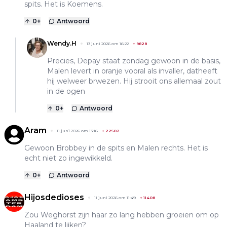
spits. Het is Koemens.
0
+
Antwoord
Wendy.H
13 juni 2026 om 16:22
+
9828
Precies, Depay staat zondag gewoon in de basis,
Malen levert in oranje vooral als invaller, datheeft
hij welweer brwezen. Hij strooit ons allemaal zout
in de ogen
0
+
Antwoord
Aram
11 juni 2026 om 13:16
+
22502
Gewoon Brobbey in de spits en Malen rechts. Het is
echt niet zo ingewikkeld.
0
+
Antwoord
Hijosdedioses
11 juni 2026 om 11:49
+
11408
Zou Weghorst zijn haar zo lang hebben groeien om op
Haaland te lijken?