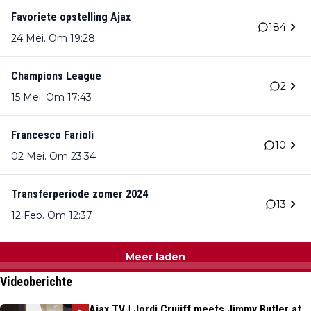
Favoriete opstelling Ajax
184
24 Mei. Om 19:28
Champions League
2
15 Mei. Om 17:43
Francesco Farioli
10
02 Mei. Om 23:34
Transferperiode zomer 2024
13
12 Feb. Om 12:37
Meer laden
Videoberichte
Ajax TV | Jordi Cruijff meets Jimmy Butler at