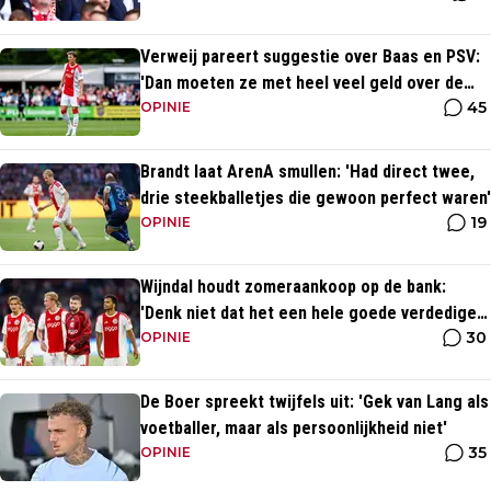
Verweij pareert suggestie over Baas en PSV:
'Dan moeten ze met heel veel geld over de
45
brug komen'
OPINIE
Brandt laat ArenA smullen: 'Had direct twee,
drie steekballetjes die gewoon perfect waren'
19
OPINIE
Wijndal houdt zomeraankoop op de bank:
'Denk niet dat het een hele goede verdediger
30
is'
OPINIE
De Boer spreekt twijfels uit: 'Gek van Lang als
voetballer, maar als persoonlijkheid niet'
35
OPINIE