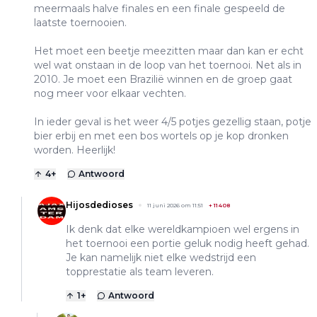
meermaals halve finales en een finale gespeeld de
laatste toernooien.
Het moet een beetje meezitten maar dan kan er echt
wel wat onstaan in de loop van het toernooi. Net als in
2010. Je moet een Brazilië winnen en de groep gaat
nog meer voor elkaar vechten.
In ieder geval is het weer 4/5 potjes gezellig staan, potje
bier erbij en met een bos wortels op je kop dronken
worden. Heerlijk!
4
+
Antwoord
Hijosdedioses
11 juni 2026 om 11:51
+
11408
Ik denk dat elke wereldkampioen wel ergens in
het toernooi een portie geluk nodig heeft gehad.
Je kan namelijk niet elke wedstrijd een
topprestatie als team leveren.
1
+
Antwoord