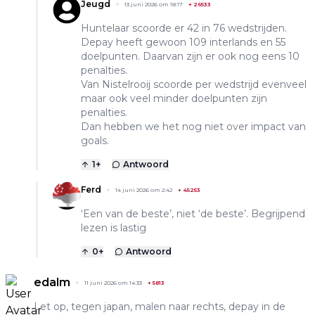
Jeugd
13 juni 2026 om 18:17
+
26533
Huntelaar scoorde er 42 in 76 wedstrijden.
Depay heeft gewoon 109 interlands en 55
doelpunten. Daarvan zijn er ook nog eens 10
penalties.
Van Nistelrooij scoorde per wedstrijd evenveel
maar ook veel minder doelpunten zijn
penalties.
Dan hebben we het nog niet over impact van
goals.
1
+
Antwoord
Ferd
14 juni 2026 om 2:42
+
45253
‘Een van de beste’, niet ‘de beste’. Begrijpend
lezen is lastig
0
+
Antwoord
edalm
11 juni 2026 om 14:33
+
5813
Let op, tegen japan, malen naar rechts, depay in de