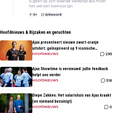
is geen op zich staande wedstrijd dus moet
het wel een toernooi zijn.
0
+
Antwoord
Hoofdnieuws & Bijzaken en geruchten
Ajax presenteert nieuwe zwart-oranje
uitshirt: geïnspireerd op 9 iconische
295
momenten uit clubhistorie
HOOFDNIEUWS
Ajax Showtime is vernieuwd: jullie feedback
helpt ons verder
516
HOOFDNIEUWS
Diepe Zakken: Het salarishuis van Ajax kraakt
(en niemand bezuinigt)
0
HOOFDNIEUWS