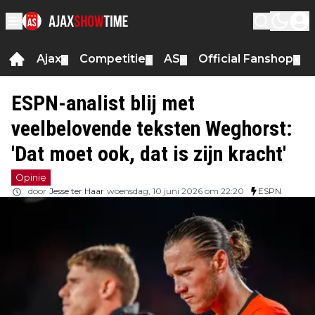
Ajax
Competitie
AS
Official Fanshop
▼
▼
▼
▼
ESPN-analist blij met
veelbelovende teksten Weghorst:
'Dat moet ook, dat is zijn kracht'
Opinie
door
Jesse ter Haar
woensdag, 10 juni 2026 om 22:20
ESPN