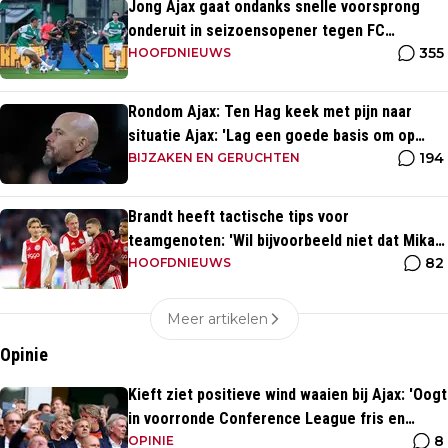
Jong Ajax gaat ondanks snelle voorsprong
onderuit in seizoensopener tegen FC
355
Dordrecht
HOOFDNIEUWS
Rondom Ajax: Ten Hag keek met pijn naar
situatie Ajax: 'Lag een goede basis om op
194
voort te borduren'
BIJZAKEN EN GERUCHTEN
Brandt heeft tactische tips voor
teamgenoten: 'Wil bijvoorbeeld niet dat Mika
82
te veel naar binnen komt'
HOOFDNIEUWS
Meer artikelen
Opinie
Kieft ziet positieve wind waaien bij Ajax: 'Oogt
in voorronde Conference League fris en
8
energiek'
OPINIE