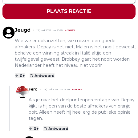
PLAATS REACTIE
Jeugd
12 juni 2026 om 20:55
+
26533
Wie we er ook inzetten, we missen een goede
afmakers. Depay is het niet, Malen is het nooit geweest,
behalve een winning streak in Italië altijd een
twijfelgeval geweest. Brobbey gaat het nooit worden.
Nederlander heeft het niveau niet voorin.
0
+
Antwoord
Ferd
13 juni 2026 om 17:29
+
45253
Als je naar het doelpuntenpercentage van Depay
kijkt is hij een van de beste afmakers van oranje
ooit. Alleen heeft hij heel erg de publieke opinie
tegen.
0
+
Antwoord