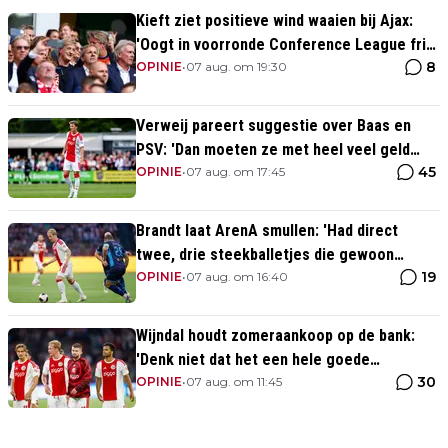
Kieft ziet positieve wind waaien bij Ajax:
'Oogt in voorronde Conference League fris
8
en energiek'
OPINIE
•
07 aug. om 19:30
Verweij pareert suggestie over Baas en
PSV: 'Dan moeten ze met heel veel geld
45
over de brug komen'
OPINIE
•
07 aug. om 17:45
Brandt laat ArenA smullen: 'Had direct
twee, drie steekballetjes die gewoon
19
perfect waren'
OPINIE
•
07 aug. om 16:40
Wijndal houdt zomeraankoop op de bank:
'Denk niet dat het een hele goede
30
verdediger is'
OPINIE
•
07 aug. om 11:45