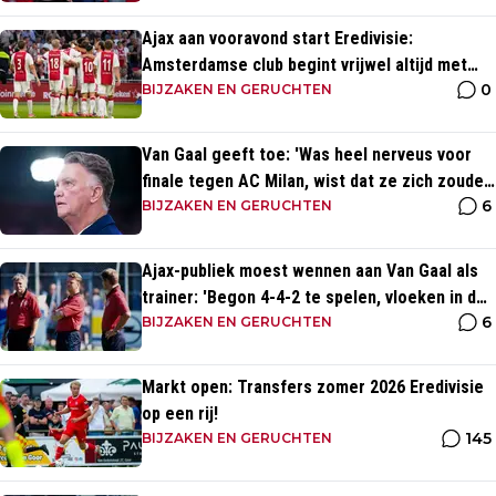
Ajax aan vooravond start Eredivisie:
Amsterdamse club begint vrijwel altijd met
0
zege
BIJZAKEN EN GERUCHTEN
Van Gaal geeft toe: 'Was heel nerveus voor
finale tegen AC Milan, wist dat ze zich zouden
6
aanpassen'
BIJZAKEN EN GERUCHTEN
Ajax-publiek moest wennen aan Van Gaal als
trainer: 'Begon 4-4-2 te spelen, vloeken in de
6
kerk'
BIJZAKEN EN GERUCHTEN
Markt open: Transfers zomer 2026 Eredivisie
op een rij!
145
BIJZAKEN EN GERUCHTEN