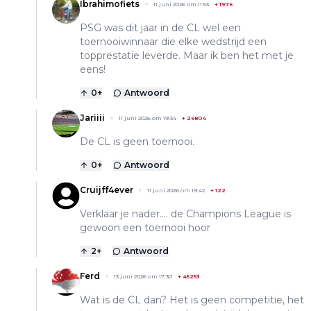
Ibrahimofiets
11 juni 2026 om 11:53
+
1976
PSG was dit jaar in de CL wel een
toernooiwinnaar die elke wedstrijd een
topprestatie leverde. Maar ik ben het met je
eens!
0
+
Antwoord
Jariiii
11 juni 2026 om 19:34
+
29804
De CL is geen toernooi.
0
+
Antwoord
Cruijff4ever
11 juni 2026 om 19:42
+
122
Verklaar je nader.... de Champions League is
gewoon een toernooi hoor
2
+
Antwoord
Ferd
13 juni 2026 om 17:30
+
45253
Wat is de CL dan? Het is geen competitie, het