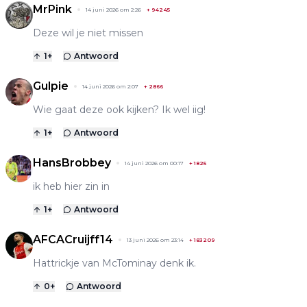
MrPink
14 juni 2026 om 2:26
+
94245
Deze wil je niet missen
1
+
Antwoord
Gulpie
14 juni 2026 om 2:07
+
2866
Wie gaat deze ook kijken? Ik wel iig!
1
+
Antwoord
HansBrobbey
14 juni 2026 om 00:17
+
1825
ik heb hier zin in
1
+
Antwoord
AFCACruijff14
13 juni 2026 om 23:14
+
183209
Hattrickje van McTominay denk ik.
0
+
Antwoord