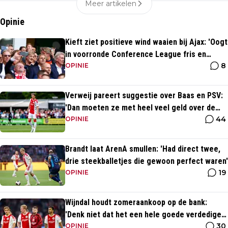
Meer artikelen
Opinie
Kieft ziet positieve wind waaien bij Ajax: 'Oogt
in voorronde Conference League fris en
8
energiek'
OPINIE
Verweij pareert suggestie over Baas en PSV:
'Dan moeten ze met heel veel geld over de
44
brug komen'
OPINIE
Brandt laat ArenA smullen: 'Had direct twee,
drie steekballetjes die gewoon perfect waren'
19
OPINIE
Wijndal houdt zomeraankoop op de bank:
'Denk niet dat het een hele goede verdediger
30
is'
OPINIE