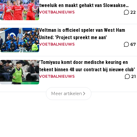
tweeluik en maakt gehakt van Slowaakse
22
opponent
VOETBALNIEUWS
Veltman is officieel speler van West Ham
United: 'Project spreekt me aan'
67
VOETBALNIEUWS
'Tomiyasu komt door medische keuring en
tekent binnen 48 uur contract bij nieuwe club'
21
VOETBALNIEUWS
Meer artikelen