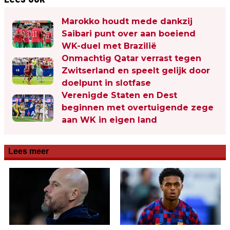
Marokko houdt mede dankzij
Saibari punt over aan boeiend
WK-duel met Brazilië
Onmachtig Qatar verrast tegen
Zwitserland en speelt gelijk door
doelpunt in slotfase
Verenigde Staten en Dest
beginnen met overtuigende zege
aan WK in eigen land