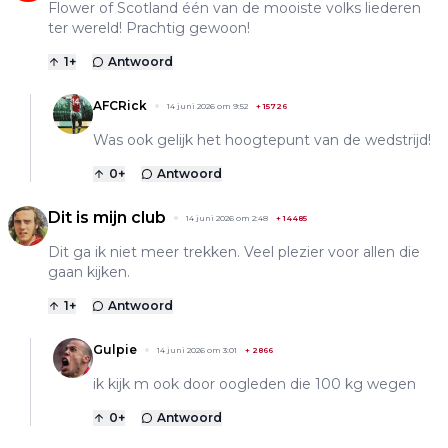
Flower of Scotland één van de mooiste volks liederen
ter wereld! Prachtig gewoon!
1
+
Antwoord
AFCRick
14 juni 2026 om 9:52
+
15726
Was ook gelijk het hoogtepunt van de wedstrijd!
0
+
Antwoord
Dit is mijn club
14 juni 2026 om 2:48
+
14485
Dit ga ik niet meer trekken. Veel plezier voor allen die
gaan kijken.
1
+
Antwoord
Gulpie
14 juni 2026 om 3:01
+
2866
ik kijk m ook door oogleden die 100 kg wegen
0
+
Antwoord