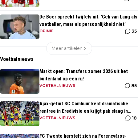
De Boer spreekt twijfels uit: 'Gek van Lang als
voetballer, maar als persoonlijkheid niet'
35
OPINIE
Meer artikelen
Voetbalnieuws
Markt open: Transfers zomer 2026 uit het
buitenland op een rij!
85
VOETBALNIEUWS
Ajax-getint SC Cambuur kent dramatische
rentree in Eredivisie en krijgt pak slaag in
18
eigen huis
VOETBALNIEUWS
FC Twente herstelt zich na Ferencváros-