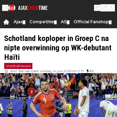
Ajax
Competitie
AS
Official Fanshop
▼
▼
▼
▼
Schotland koploper in Groep C na
nipte overwinning op WK-debutant
Haïti
Voetbalnieuws
door
Jon van Dam
zondag, 14 juni 2026 om 9:10
AS