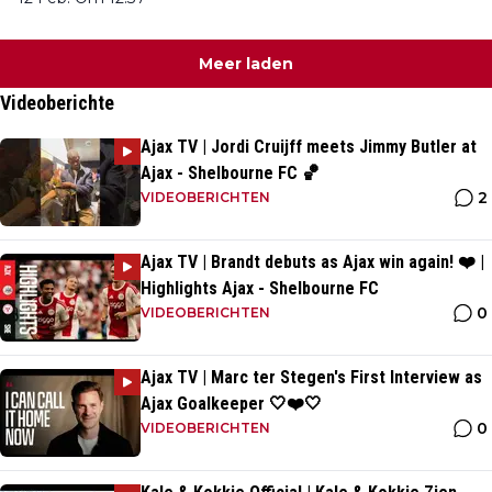
Meer laden
Videoberichte
Ajax TV | Jordi Cruijff meets Jimmy Butler at
Ajax - Shelbourne FC 🏀
2
VIDEOBERICHTEN
Ajax TV | Brandt debuts as Ajax win again! ❤️ |
Highlights Ajax - Shelbourne FC
0
VIDEOBERICHTEN
Ajax TV | Marc ter Stegen's First Interview as
Ajax Goalkeeper 🤍❤️🤍
0
VIDEOBERICHTEN