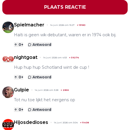
PLAATS REACTIE
Spielmacher
14 juni 2026 om 15:27
+
13180
Haïti is geen wk-debutant, waren er in 1974 ook bij.
0
+
Antwoord
nightgoat
14 juni 2026 om 4:53
+
39274
Hup hup hup Schotland wint de cup !
0
+
Antwoord
Gulpie
14 juni 2026 om 3:28
+
2866
Tot nu toe lijkt het nergens op
0
+
Antwoord
Hijosdedioses
14 juni 2026 om 3:04
+
11408