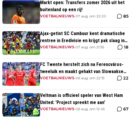
Markt open: Transfers zomer 2026 uit het
buitenland op een rij!
85
VOETBALNIEUWS
•
07 aug. om 22:20
Ajax-getint SC Cambuur kent dramatische
rentree in Eredivisie en krijgt pak slaag in
18
eigen huis
VOETBALNIEUWS
•
07 aug. om 21:55
FC Twente herstelt zich na Ferencváros-
tweeluik en maakt gehakt van Slowaakse
22
opponent
VOETBALNIEUWS
•
06 aug. om 22:15
Veltman is officieel speler van West Ham
United: 'Project spreekt me aan'
67
VOETBALNIEUWS
•
06 aug. om 12:45