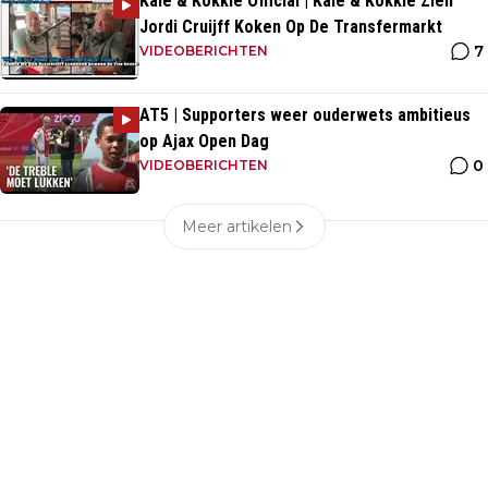
Kale & Kokkie Official | Kale & Kokkie Zien
Jordi Cruijff Koken Op De Transfermarkt
7
VIDEOBERICHTEN
AT5 | Supporters weer ouderwets ambitieus
op Ajax Open Dag
0
VIDEOBERICHTEN
Meer artikelen