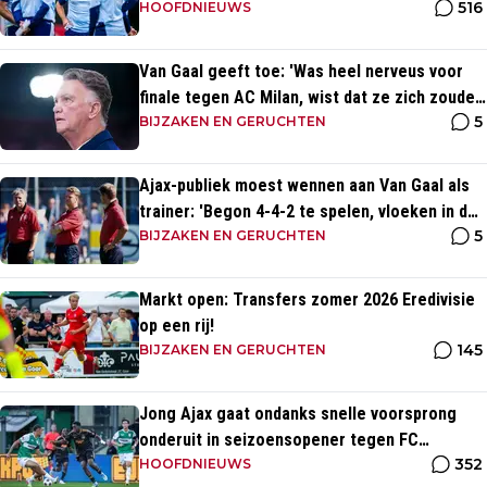
516
HOOFDNIEUWS
Van Gaal geeft toe: 'Was heel nerveus voor
finale tegen AC Milan, wist dat ze zich zouden
5
aanpassen'
BIJZAKEN EN GERUCHTEN
Ajax-publiek moest wennen aan Van Gaal als
trainer: 'Begon 4-4-2 te spelen, vloeken in de
5
kerk'
BIJZAKEN EN GERUCHTEN
Markt open: Transfers zomer 2026 Eredivisie
op een rij!
145
BIJZAKEN EN GERUCHTEN
Jong Ajax gaat ondanks snelle voorsprong
onderuit in seizoensopener tegen FC
352
Dordrecht
HOOFDNIEUWS