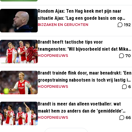
Rondom Ajax: Ten Hag keek met pijn naar
situatie Ajax: 'Lag een goede basis om op
192
voort te borduren'
BIJZAKEN EN GERUCHTEN
Brandt heeft tactische tips voor
teamgenoten: 'Wil bijvoorbeeld niet dat Mika
70
te veel naar binnen komt'
HOOFDNIEUWS
Brandt trainde flink door, maar benadrukt: 'Een
groepstraining nabootsen is toch vrij lastig in
6
je eentje'
HOOFDNIEUWS
Brandt is meer dan alleen voetballer: wat
maakt hem zo anders dan de 'gemiddelde'
66
voetballer?
HOOFDNIEUWS