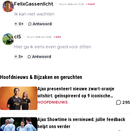
FelixGassenlicht
13 juni 2026 om 17:20
+
11007
Ik kan niet wachten
0
+
Antwoord
cl5
13 juni 2026 om 12:06
+
5919
Hier ga ik eens even goed voor zitten
5
+
Antwoord
Hoofdnieuws & Bijzaken en geruchten
Ajax presenteert nieuwe zwart-oranje
uitshirt: geïnspireerd op 9 iconische
295
momenten uit clubhistorie
HOOFDNIEUWS
Ajax Showtime is vernieuwd: jullie feedback
helpt ons verder