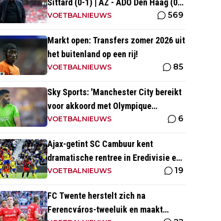
Sittard (0-1) | AZ - ADO Den Haag (0-
569
0)
VOETBALNIEUWS
Markt open: Transfers zomer 2026 uit
het buitenland op een rij!
85
VOETBALNIEUWS
Sky Sports: 'Manchester City bereikt
voor akkoord met Olympique
6
Marseille; Rulli voor twee miljoen
VOETBALNIEUWS
naar Engeland'
Ajax-getint SC Cambuur kent
dramatische rentree in Eredivisie en
19
krijgt pak slaag in eigen huis
VOETBALNIEUWS
FC Twente herstelt zich na
Ferencváros-tweeluik en maakt