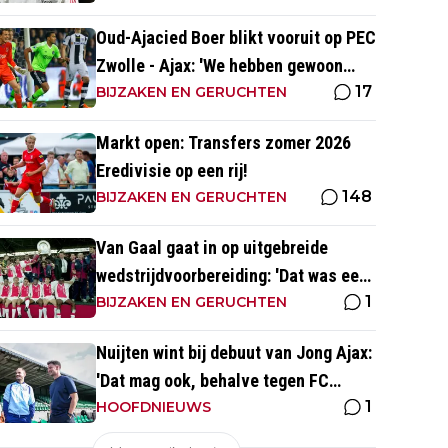
Oud-Ajacied Boer blikt vooruit op PEC
Zwolle - Ajax: 'We hebben gewoon
17
weer kans tegen Ajax'
BIJZAKEN EN GERUCHTEN
Markt open: Transfers zomer 2026
Eredivisie op een rij!
148
BIJZAKEN EN GERUCHTEN
Van Gaal gaat in op uitgebreide
wedstrijdvoorbereiding: 'Dat was een
1
aparte discipline, een ritme'
BIJZAKEN EN GERUCHTEN
Nuijten wint bij debuut van Jong Ajax:
'Dat mag ook, behalve tegen FC
1
Dordrecht'
HOOFDNIEUWS