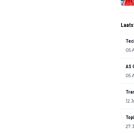
Laats
Tec
05 
AS 
05 
Tra
12 J
Top
27 