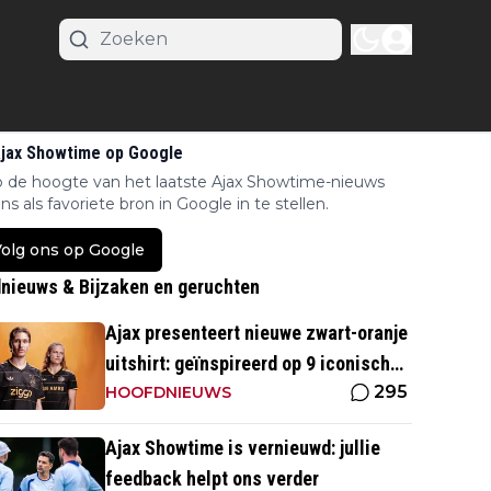
Ajax Showtime op Google
op de hoogte van het laatste Ajax Showtime-nieuws
ns als favoriete bron in Google in te stellen.
olg ons op Google
nieuws & Bijzaken en geruchten
Ajax presenteert nieuwe zwart-oranje
uitshirt: geïnspireerd op 9 iconische
295
momenten uit clubhistorie
HOOFDNIEUWS
Ajax Showtime is vernieuwd: jullie
feedback helpt ons verder