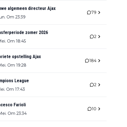
uwe algemeen directeur Ajax
79
Jun. Om 23:39
nsferperiode zomer 2026
2
Mei. Om 18:45
riete opstelling Ajax
184
Mei. Om 19:28
mpions League
2
Mei. Om 17:43
cesco Farioli
10
Mei. Om 23:34