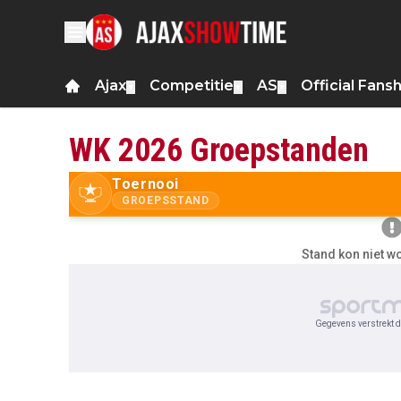
Ajax
Competitie
AS
Official Fans
▼
▼
▼
WK 2026 Groepstanden
Toernooi
GROEPSSTAND
Stand kon niet 
Gegevens verstrekt d