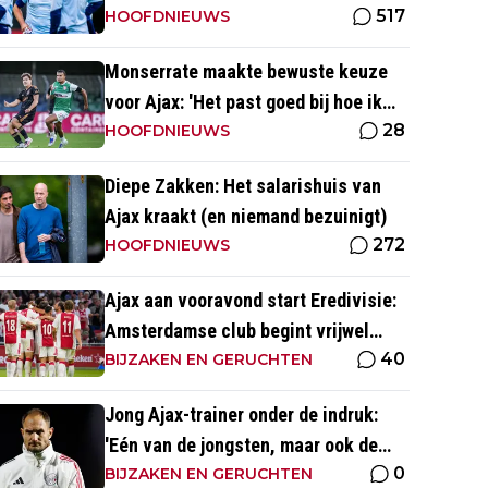
517
HOOFDNIEUWS
Monserrate maakte bewuste keuze
voor Ajax: 'Het past goed bij hoe ik
28
naar voetbal kijk’
HOOFDNIEUWS
Diepe Zakken: Het salarishuis van
Ajax kraakt (en niemand bezuinigt)
272
HOOFDNIEUWS
Ajax aan vooravond start Eredivisie:
Amsterdamse club begint vrijwel
40
altijd met zege
BIJZAKEN EN GERUCHTEN
Jong Ajax-trainer onder de indruk:
'Eén van de jongsten, maar ook de
0
meest volwassen'
BIJZAKEN EN GERUCHTEN