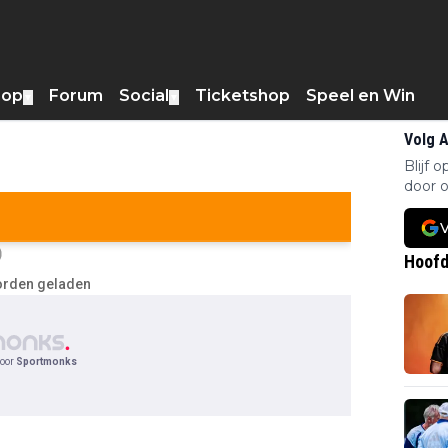
hop
Forum
Social
Ticketshop
Speel en Win
▼
▼
Volg 
Blijf 
door o
V
Hoofd
worden geladen
oor
Sportmonks