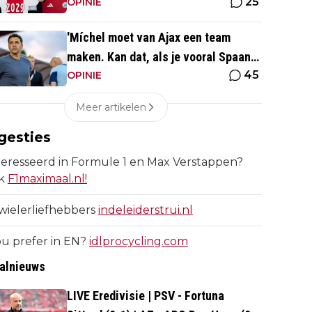
25
Overmars'
OPINIE
'Míchel moet van Ajax een team
maken. Kan dat, als je vooral Spaans
45
spreekt?'
OPINIE
Meer artikelen
gesties
eresseerd in Formule 1 en Max Verstappen?
k
F1maximaal.nl!
wielerliefhebbers
indeleiderstrui.nl
u prefer in EN?
idlprocycling.com
alnieuws
LIVE Eredivisie | PSV - Fortuna