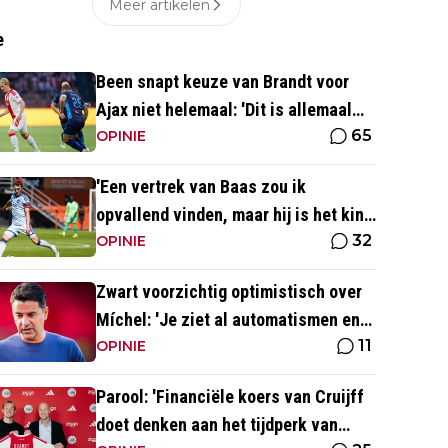
Meer artikelen
e
Been snapt keuze van Brandt voor
Ajax niet helemaal: 'Dit is allemaal
65
wat makkelijker'
OPINIE
'Een vertrek van Baas zou ik
opvallend vinden, maar hij is het kind
32
van de rekening van de komst van
OPINIE
Blind'
Zwart voorzichtig optimistisch over
Míchel: 'Je ziet al automatismen en
11
patronen terug, maar...'
OPINIE
Parool: 'Financiële koers van Cruijff
doet denken aan het tijdperk van