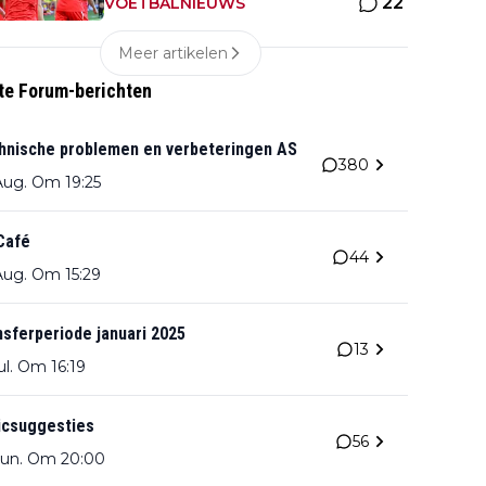
22
gehakt van Slowaakse opponent
VOETBALNIEUWS
Meer artikelen
te Forum-berichten
hnische problemen en verbeteringen AS
380
Aug. Om 19:25
Café
44
Aug. Om 15:29
nsferperiode januari 2025
13
ul. Om 16:19
icsuggesties
56
Jun. Om 20:00