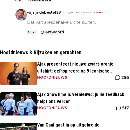
wijzijndebeste123
12 juni 2026 om 16:59
+
208523
Dat valt allesbehalve uit te sluiten.
3
+
Antwoord
Hoofdnieuws & Bijzaken en geruchten
Ajax presenteert nieuwe zwart-oranje
uitshirt: geïnspireerd op 9 iconische
295
momenten uit clubhistorie
HOOFDNIEUWS
Ajax Showtime is vernieuwd: jullie feedback
helpt ons verder
517
HOOFDNIEUWS
Van Gaal gaat in op uitgebreide