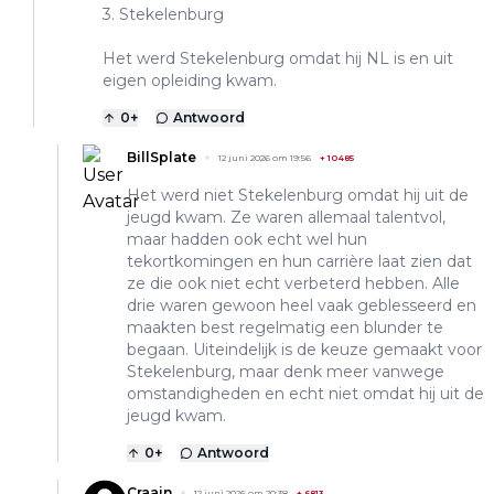
3. Stekelenburg
Het werd Stekelenburg omdat hij NL is en uit
eigen opleiding kwam.
0
+
Antwoord
BillSplate
12 juni 2026 om 19:56
+
10485
Het werd niet Stekelenburg omdat hij uit de
jeugd kwam. Ze waren allemaal talentvol,
maar hadden ook echt wel hun
tekortkomingen en hun carrière laat zien dat
ze die ook niet echt verbeterd hebben. Alle
drie waren gewoon heel vaak geblesseerd en
maakten best regelmatig een blunder te
begaan. Uiteindelijk is de keuze gemaakt voor
Stekelenburg, maar denk meer vanwege
omstandigheden en echt niet omdat hij uit de
jeugd kwam.
0
+
Antwoord
Craain
12 juni 2026 om 20:38
+
6813