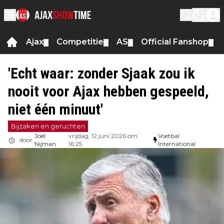
Ajax
Competitie
AS
Official Fanshop
▼
▼
▼
▼
'Echt waar: zonder Sjaak zou ik
nooit voor Ajax hebben gespeeld,
niet één minuut'
Bijzaken en geruchten
Joël
vrijdag, 12 juni 2026 om
Voetbal
door
Nijman
16:25
International