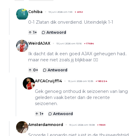
Cohiba
13 juni 2026 om 1:53
+
4132
0-1 Zlatan dik onverdiend. Uiteindelijk 1-1
1
+
Antwoord
WeirdAJAX
13 juni 2026 om 10:16
+
17684
Ik dacht dat ik een goed AJAX geheugen had..
maar nee niet zoals jij blijkbaar 👍🏼
0
+
Antwoord
AFCACruijff14
13 juni 2026 om 10:35
+
183224
Gek genoeg onthoud ik seizoenen van lang
geleden vaak beter dan de recente
seizoenen.
1
+
Antwoord
Amsterdamnoord
13 juni 2026 om 13:08
+
11569
Scoorde Leonardo niet juist in de thuiswedstrijd