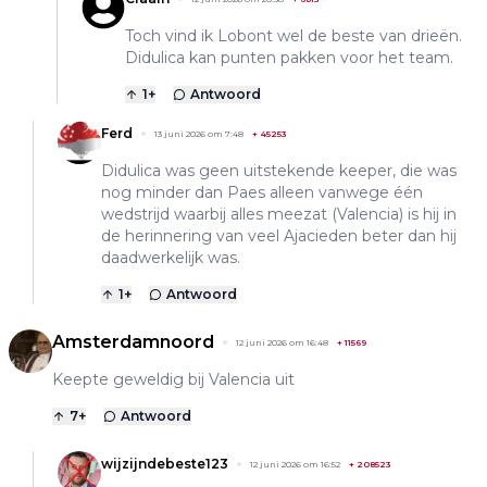
Toch vind ik Lobont wel de beste van drieën.
Didulica kan punten pakken voor het team.
1
+
Antwoord
Ferd
13 juni 2026 om 7:48
+
45253
Didulica was geen uitstekende keeper, die was
nog minder dan Paes alleen vanwege één
wedstrijd waarbij alles meezat (Valencia) is hij in
de herinnering van veel Ajacieden beter dan hij
daadwerkelijk was.
1
+
Antwoord
Amsterdamnoord
12 juni 2026 om 16:48
+
11569
Keepte geweldig bij Valencia uit
7
+
Antwoord
wijzijndebeste123
12 juni 2026 om 16:52
+
208523