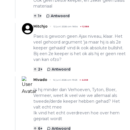
Ook geen beste keeper, en zeker geen basis
materiaal
1
+
Antwoord
Mitchjo
12 juni 2026 om 18:54
+
12958
Paes is gewoon geen Ajax niveau, klaar. Het
veel gehoord argument 'ja maar hij is als 2e
keeper gehaald' vind ik ook absolute bullshit.
Bij een 2e keeper is het ok als hij er geen reet
van kan ofzo?
2
+
Antwoord
Mivado
12 juni 2026 om 19:23
+
4268
Is hij minder dan Verhoeven, Tyton, Boer,
Vermeer, weet ik veel wie we allemaal als
tweede/derde keeper hebben gehad? Het
valt echt mee
Ik vind het echt overdreven hoe over hem
gepraat wordt
6
+
Antwoord