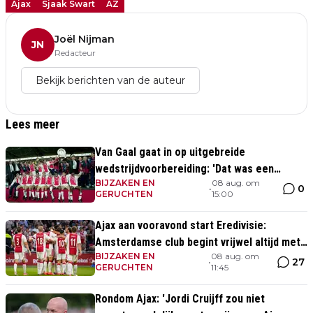
Ajax
Sjaak Swart
AZ
Joël Nijman
JN
Redacteur
Bekijk berichten van de auteur
Lees meer
Van Gaal gaat in op uitgebreide
wedstrijdvoorbereiding: 'Dat was een
BIJZAKEN EN
08 aug. om
aparte discipline, een ritme'
0
•
GERUCHTEN
15:00
Ajax aan vooravond start Eredivisie:
Amsterdamse club begint vrijwel altijd met
BIJZAKEN EN
08 aug. om
zege
27
•
GERUCHTEN
11:45
Rondom Ajax: 'Jordi Cruijff zou niet