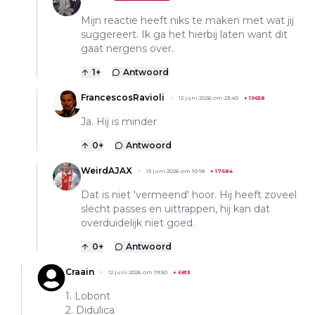
Mijn reactie heeft niks te maken met wat jij
suggereert. Ik ga het hierbij laten want dit
gaat nergens over.
1
+
Antwoord
FrancescosRavioli
12 juni 2026 om 23:40
+
19658
Ja. Hij is minder
0
+
Antwoord
WeirdAJAX
13 juni 2026 om 10:18
+
17684
Dat is niet 'vermeend' hoor. Hij heeft zoveel
slecht passes en uittrappen, hij kan dat
overduidelijk niet goed.
0
+
Antwoord
Craain
12 juni 2026 om 19:50
+
6813
1. Lobont
2. Didulica