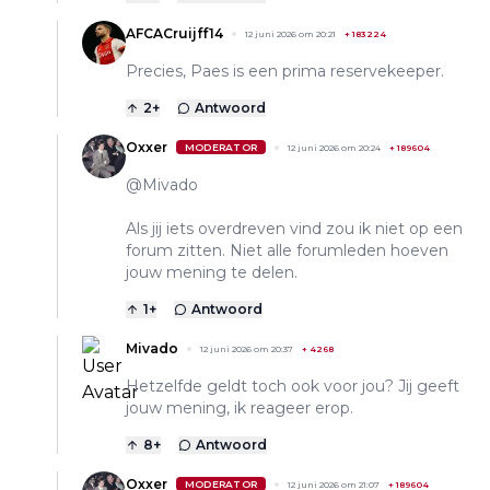
AFCACruijff14
12 juni 2026 om 20:21
+
183224
Precies, Paes is een prima reservekeeper.
2
+
Antwoord
Oxxer
MODERATOR
12 juni 2026 om 20:24
+
189604
@Mivado
Als jij iets overdreven vind zou ik niet op een
forum zitten. Niet alle forumleden hoeven
jouw mening te delen.
1
+
Antwoord
Mivado
12 juni 2026 om 20:37
+
4268
Hetzelfde geldt toch ook voor jou? Jij geeft
jouw mening, ik reageer erop.
8
+
Antwoord
Oxxer
MODERATOR
12 juni 2026 om 21:07
+
189604