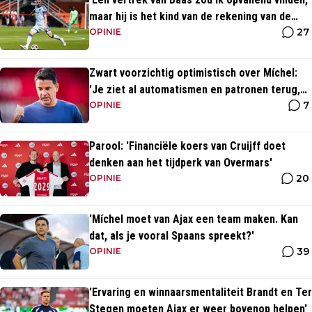
maar hij is het kind van de rekening van de
27
komst van Blind'
OPINIE
Zwart voorzichtig optimistisch over Míchel:
'Je ziet al automatismen en patronen terug,
7
maar...'
OPINIE
Parool: 'Financiële koers van Cruijff doet
denken aan het tijdperk van Overmars'
20
OPINIE
'Míchel moet van Ajax een team maken. Kan
dat, als je vooral Spaans spreekt?'
39
OPINIE
'Ervaring en winnaarsmentaliteit Brandt en Ter
Stegen moeten Ajax er weer bovenop helpen'