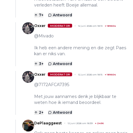
verleden heeft Boeije allemaal.
7
+
Antwoord
Oxxer
MODERATOR
12 juni 2026 om 18:13
+
189604
@Mivado
Ik heb een andere mening en die zegt Paes
kan er niks van.
3
+
Antwoord
Oxxer
MODERATOR
12 juni 2026 om 18:15
+
189604
@7172AFCA7395
Met jouw aannames denk je blijkbaar te
weten hoe ik iemand beoordeel.
2
+
Antwoord
DePlaaggeest
12 juni 2026 om 18:39
+
2496