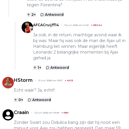
tegen Fiorentina?
2
+
Antwoord
AFCACruijff14
13 juni 2026 om 14:02
+
183224
Ja ook, in de return, machtige avond waar ik
bij was. Maar hij was ook de man die Ajax uit in
Hamburg liet winnen. Maar eigenlijk heeft
Leonardo 2 belangrijke momenten bij Ajax
gehad ja.
1
+
Antwoord
HStorm
12 juni 2026 om 19:57
+
4323
Echt waar? Ja, echt!!
0
+
Antwoord
Craain
12 juni 2026 om 19:48
+
6813
Zonder Swart zou Didulica bang zijn dat hij nooit een
minuut voor Ajax zou hebben gespeeld. Dan maar 59