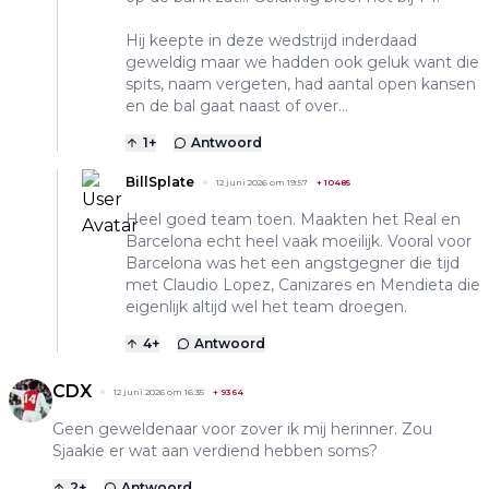
Hij keepte in deze wedstrijd inderdaad
geweldig maar we hadden ook geluk want die
spits, naam vergeten, had aantal open kansen
en de bal gaat naast of over...
1
+
Antwoord
BillSplate
12 juni 2026 om 19:57
+
10485
Heel goed team toen. Maakten het Real en
Barcelona echt heel vaak moeilijk. Vooral voor
Barcelona was het een angstgegner die tijd
met Claudio Lopez, Canizares en Mendieta die
eigenlijk altijd wel het team droegen.
4
+
Antwoord
CDX
12 juni 2026 om 16:35
+
9364
Geen geweldenaar voor zover ik mij herinner. Zou
Sjaakie er wat aan verdiend hebben soms?
2
+
Antwoord