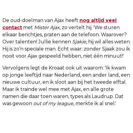
De oud-doelman van Ajax heeft
nog altijd veel
contact
met
Mister Ajax
, zo vertelt hij. 'We sturen
elkaar berichtjes, praten aan de telefoon. Waarover?
Over talenten! Jullie kennen
Sjakie
, hij wil alles weten.
Hij is zo’n speciale man. Echt waar: zonder Sjaak zou ik
nooit voor Ajax gespeeld hebben, niet één minuut!'
Vervolgens legt de Kroaat ook uit waarom: 'Ik kwam
op jonge leeftijd naar Nederland, een ander land, een
nieuwe cultuur, en ik sloot aan bij het tweede elftal.
Maar ik trainde wel mee met Ajax, en alle grote
namen die daar toen waren, types als Laudrup. Dat
was gewoon
out of my league
, merkte ik al snel.'