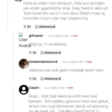
Haha ik wilde t net schrijven. Hele pot stonden
we onder gigantische druk. Joey hield er alles uit.
Toen kwamen we 0-1 voor door Zlatan maar zij
scoorden nog n vrije trap volgens mij.
3
+
Antwoord
gi0vanni
12 juni 2026 om 16:54
+
9414
Klopt ja, 1-1 eindstand.
3
+
Antwoord
Amsterdamnoord
12 juni 2026 om 19:01
+
11569
Valencia was ook geen misselijk team toen
2
+
Antwoord
Craain
12 juni 2026 om 19:52
+
6813
Klopt... Wat had Valencia echt heel veel
kansen... We hadden gewoon heel veel geluk...
Ik kon me nog herinneren dat ik vol spanning
op de bank zat... Gelukkig bleef het bij 1-1.