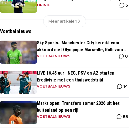
5
OPINIE
Meer artikelen
Voetbalnieuws
Sky Sports: 'Manchester City bereikt voor
akkoord met Olympique Marseille; Rulli voor
0
twee miljoen naar Engeland'
VOETBALNIEUWS
LIVE 16.45 uur | NEC, PSV en AZ starten
Eredivisie met een thuiswedstrijd
14
VOETBALNIEUWS
Markt open: Transfers zomer 2026 uit het
buitenland op een rij!
85
VOETBALNIEUWS