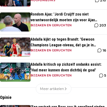
210
HOOFDNIEUWS
Rondom Ajax: 'Jordi Cruijff zou niet
verantwoordelijk moeten zijn voor Ajax
203
Vrouwen'
BIJZAKEN EN GERUCHTEN
Abdalla kijkt op tegen Brandt: 'Gewoon
Champions League-niveau, dat ga je in
16
wedstrijden ook zien'
BIJZAKEN EN GERUCHTEN
Abdalla kritisch op zichzelf ondanks assist:
'Had meer kunnen doen dichtbij de goal'
5
BIJZAKEN EN GERUCHTEN
Meer artikelen
Opinie
'Een vertrek van Baas zou ik opvallend vinden,