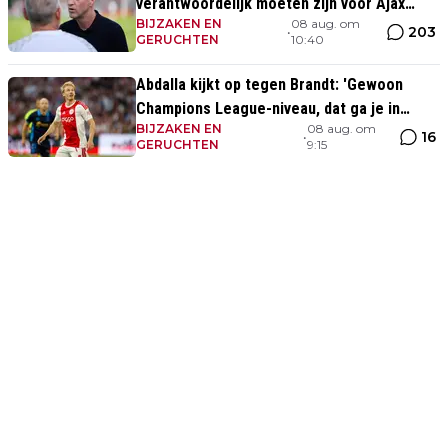
verantwoordelijk moeten zijn voor Ajax
BIJZAKEN EN
08 aug. om
Vrouwen'
203
•
GERUCHTEN
10:40
Abdalla kijkt op tegen Brandt: 'Gewoon
Champions League-niveau, dat ga je in
BIJZAKEN EN
08 aug. om
wedstrijden ook zien'
16
•
GERUCHTEN
9:15