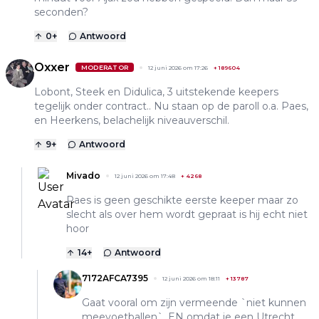
seconden?
0
+
Antwoord
Oxxer
MODERATOR
12 juni 2026 om 17:26
+
189604
Lobont, Steek en Didulica, 3 uitstekende keepers
tegelijk onder contract.. Nu staan op de paroll o.a. Paes,
en Heerkens, belachelijk niveauverschil.
9
+
Antwoord
Mivado
12 juni 2026 om 17:48
+
4268
Paes is geen geschikte eerste keeper maar zo
slecht als over hem wordt gepraat is hij echt niet
hoor
14
+
Antwoord
7172AFCA7395
12 juni 2026 om 18:11
+
13787
Gaat vooral om zijn vermeende `niet kunnen
meevoetballen`. EN omdat ie een Utrecht