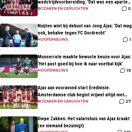
wedstrijdvoorbereiding: 'Dat was een aparte
0
discipline, een ritme'
BIJZAKEN EN GERUCHTEN
Nuijten wint bij debuut van Jong Ajax: 'Dat mag
ook, behalve tegen FC Dordrecht'
1
HOOFDNIEUWS
Monserrate maakte bewuste keuze voor Ajax:
'Het past goed bij hoe ik naar voetbal kijk’
19
HOOFDNIEUWS
Ajax aan vooravond start Eredivisie:
Amsterdamse club begint vrijwel altijd met
27
zege
BIJZAKEN EN GERUCHTEN
Diepe Zakken: Het salarishuis van Ajax kraakt
(en niemand bezuinigt)