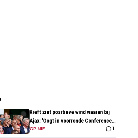
e
Kieft ziet positieve wind waaien bij
Ajax: 'Oogt in voorronde Conference
1
League fris en energiek'
OPINIE