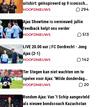
uitshirt: geïnspireerd op 9 iconische
294
momenten uit clubhistorie
HOOFDNIEUWS
Ajax Showtime is vernieuwd: jullie
feedback helpt ons verder
513
HOOFDNIEUWS
LIVE 20.00 uur | FC Dordrecht - Jong
Ajax (2-1)
142
HOOFDNIEUWS
Ter Stegen kan niet wachten om te
spelen voor Ajax: 'Wilde donderdag
20
ook op het veld staan'
HOOFDNIEUWS
Rondom Ajax: Van 't Schip aangesteld
als nieuwe bondscoach Kazachstan