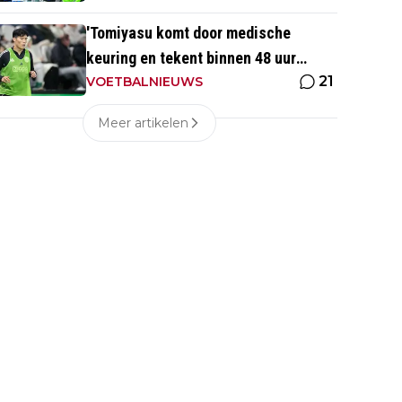
'Tomiyasu komt door medische
keuring en tekent binnen 48 uur
21
contract bij nieuwe club'
VOETBALNIEUWS
Meer artikelen