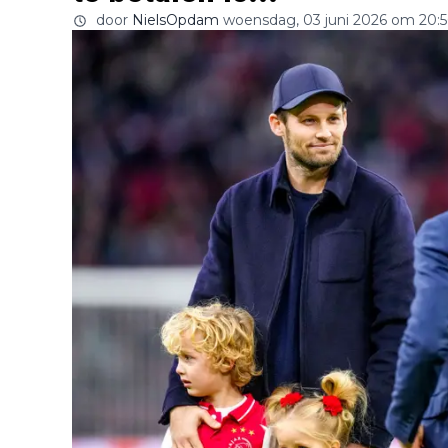
door
NielsOpdam
woensdag, 03 juni 2026 om 20: