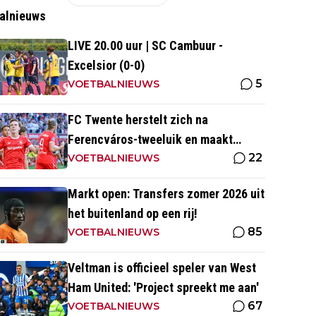
alnieuws
LIVE 20.00 uur | SC Cambuur -
Excelsior (0-0)
5
VOETBALNIEUWS
FC Twente herstelt zich na
Ferencváros-tweeluik en maakt
22
gehakt van Slowaakse opponent
VOETBALNIEUWS
Markt open: Transfers zomer 2026 uit
het buitenland op een rij!
85
VOETBALNIEUWS
Veltman is officieel speler van West
Ham United: 'Project spreekt me aan'
67
VOETBALNIEUWS