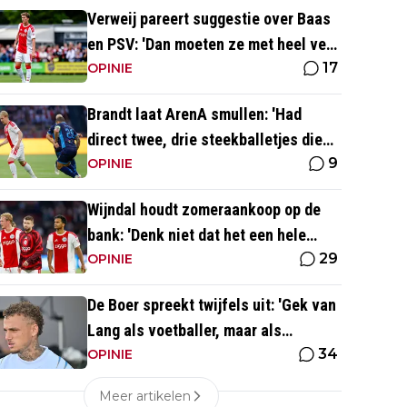
Verweij pareert suggestie over Baas
en PSV: 'Dan moeten ze met heel veel
17
geld over de brug komen'
OPINIE
Brandt laat ArenA smullen: 'Had
direct twee, drie steekballetjes die
9
gewoon perfect waren'
OPINIE
Wijndal houdt zomeraankoop op de
bank: 'Denk niet dat het een hele
29
goede verdediger is'
OPINIE
De Boer spreekt twijfels uit: 'Gek van
Lang als voetballer, maar als
34
persoonlijkheid niet'
OPINIE
Meer artikelen