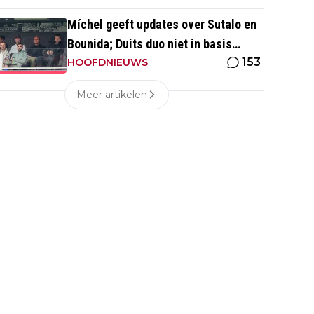
Míchel geeft updates over Sutalo en
Bounida; Duits duo niet in basis
153
tegen PEC Zwolle
HOOFDNIEUWS
Meer artikelen