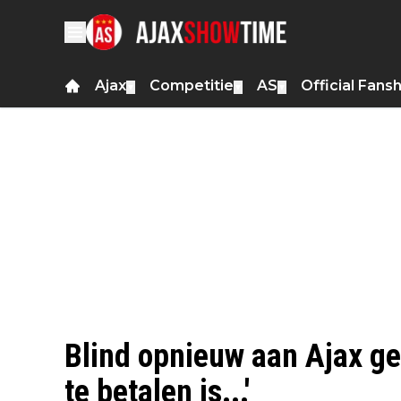
Ajax
Competitie
AS
Official Fans
▼
▼
▼
Blind opnieuw aan Ajax gel
te betalen is...'