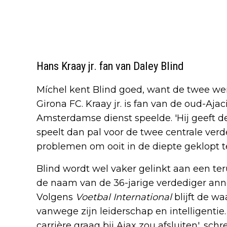
Hans Kraay jr. fan van Daley Blind
Míchel kent Blind goed, want de twee wer
Girona FC. Kraay jr. is fan van de oud-Aja
Amsterdamse dienst speelde. 'Hij geeft de 
speelt dan pal voor de twee centrale verd
problemen om ooit in de diepte geklopt te
Blind wordt wel vaker gelinkt aan een te
de naam van de 36-jarige verdediger an
Volgens
Voetbal International
blijft de w
vanwege zijn leiderschap en intelligentie.
carrière graag bij Ajax zou afsluiten', sc