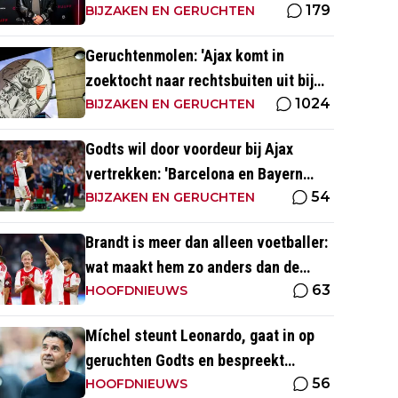
179
BIJZAKEN EN GERUCHTEN
Geruchtenmolen: 'Ajax komt in
zoektocht naar rechtsbuiten uit bij
1024
Couto'
BIJZAKEN EN GERUCHTEN
Godts wil door voordeur bij Ajax
vertrekken: 'Barcelona en Bayern
54
waren ook heel serieus'
BIJZAKEN EN GERUCHTEN
Brandt is meer dan alleen voetballer:
wat maakt hem zo anders dan de
63
'gemiddelde' voetballer?
HOOFDNIEUWS
Míchel steunt Leonardo, gaat in op
geruchten Godts en bespreekt
56
toekomst Baas bij Ajax
HOOFDNIEUWS