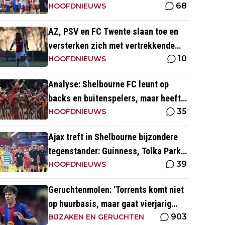
68
voorronde Conference League
HOOFDNIEUWS
AZ, PSV en FC Twente slaan toe en
versterken zich met vertrekkende
10
Ajax-talenten
HOOFDNIEUWS
Analyse: Shelbourne FC leunt op
backs en buitenspelers, maar heeft
35
restverdediging totaal niet op orde
HOOFDNIEUWS
Ajax treft in Shelbourne bijzondere
tegenstander: Guinness, Tolka Park
39
en bijzonder lage marktwaarde
HOOFDNIEUWS
Geruchtenmolen: 'Torrents komt niet
op huurbasis, maar gaat vierjarig
903
contract tekenen bij Ajax'
BIJZAKEN EN GERUCHTEN