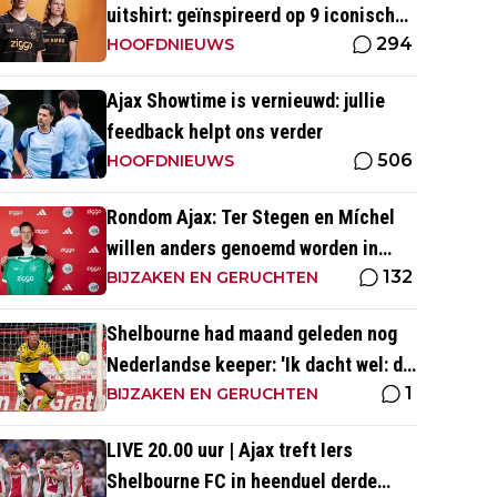
uitshirt: geïnspireerd op 9 iconische
294
momenten uit clubhistorie
HOOFDNIEUWS
Ajax Showtime is vernieuwd: jullie
feedback helpt ons verder
506
HOOFDNIEUWS
Rondom Ajax: Ter Stegen en Míchel
willen anders genoemd worden in
132
media
BIJZAKEN EN GERUCHTEN
Shelbourne had maand geleden nog
Nederlandse keeper: 'Ik dacht wel: dit
1
is wel héél Iers'
BIJZAKEN EN GERUCHTEN
LIVE 20.00 uur | Ajax treft Iers
Shelbourne FC in heenduel derde