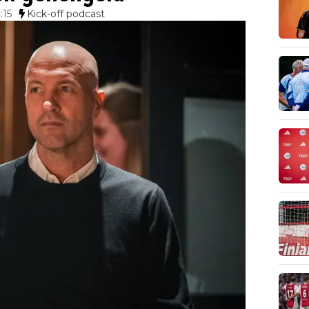
:15
Kick-off podcast