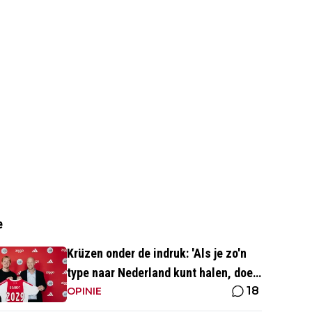
e
Krüzen onder de indruk: 'Als je zo'n
type naar Nederland kunt halen, doe
18
je iets goed'
OPINIE