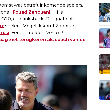
komst wat betreft inkomende spelers.
ional,
Fouad Zahouani
. Hij is
20, een linksback. Die gaat ook
ax
spelen.' Mogelijk komt Zahouani
rcía
. Eerder meldde
Voetbal
aag ziet terugkeren als coach van de