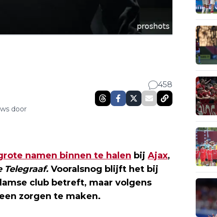
458
uws door
grote namen binnen te halen
bij
Ajax
,
 Telegraaf.
Vooralsnog blijft het bij
damse club betreft, maar volgens
geen zorgen te maken.