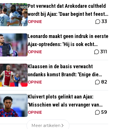
Pot verwacht dat Arokodare cultheld
wordt bij Ajax: 'Daar begint het feest
33
eigenlijk al'
OPINIE
Leonardo maakt geen indruk in eerste
Ajax-optredens: 'Hij is ook echt
311
langzaam'
OPINIE
Klaassen in de basis verwacht
ondanks komst Brandt: 'Enige die
82
daar goed kan spelen'
OPINIE
Kluivert plots gelinkt aan Ajax:
'Misschien wel als vervanger van
59
Mika Godts'
OPINIE
Meer artikelen