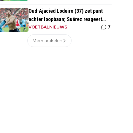
Oud-Ajacied Lodeiro (37) zet punt
achter loopbaan; Suárez reageert
7
emotioneel
VOETBALNIEUWS
Meer artikelen