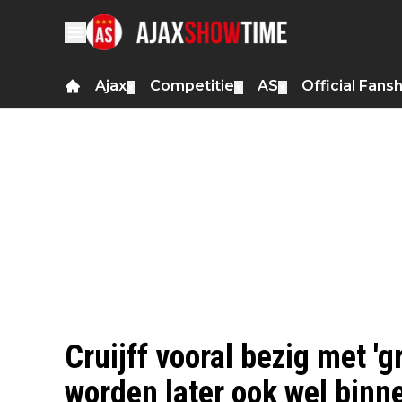
Ajax
Competitie
AS
Official Fans
▼
▼
▼
Cruijff vooral bezig met 'gr
worden later ook wel binn