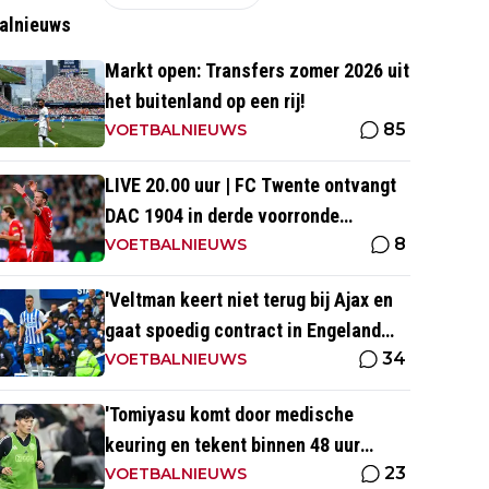
alnieuws
Markt open: Transfers zomer 2026 uit
het buitenland op een rij!
85
VOETBALNIEUWS
LIVE 20.00 uur | FC Twente ontvangt
DAC 1904 in derde voorronde
8
Conference League
VOETBALNIEUWS
'Veltman keert niet terug bij Ajax en
gaat spoedig contract in Engeland
34
ondertekenen'
VOETBALNIEUWS
'Tomiyasu komt door medische
keuring en tekent binnen 48 uur
23
contract bij nieuwe club'
VOETBALNIEUWS