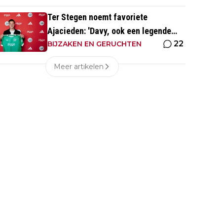
Ter Stegen noemt favoriete
Ajacieden: 'Davy, ook een legende
22
van de club'
BIJZAKEN EN GERUCHTEN
Meer artikelen