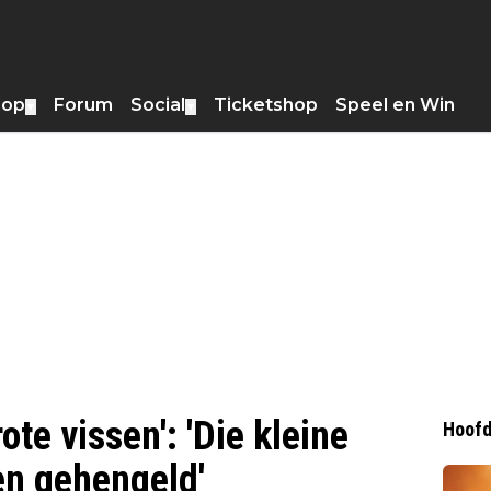
hop
Forum
Social
Ticketshop
Speel en Win
▼
▼
ote vissen': 'Die kleine
Hoofd
en gehengeld'