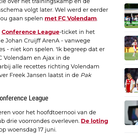
ie over het trainingskamp en de
sschema volgt later. Wel werd er eerder
 zou gaan spelen
met FC Volendam
.
n
Conference League
-ticket in het
de Johan Cruijff ArenA - vanwege
s - niet kon spelen. 'Ik begreep dat er
C Volendam en Ajax in de
rbij alle recettes richting Volendam
ever Freek Jansen laatst in de
Pak
 Conference League
ceren voor het hoofdtoernooi van de
b drie voorrondes overleven.
De loting
op woensdag 17 juni.