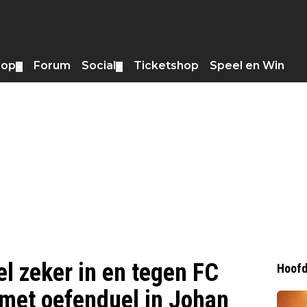
hop
Forum
Social
Ticketshop
Speel en Win
▼
▼
el zeker in en tegen FC
Hoofd
 met oefenduel in Johan