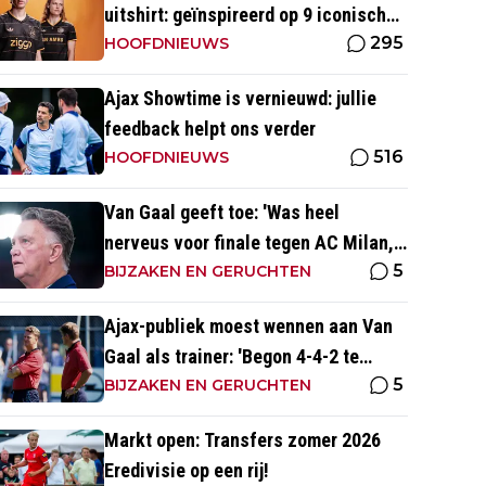
uitshirt: geïnspireerd op 9 iconische
295
momenten uit clubhistorie
HOOFDNIEUWS
Ajax Showtime is vernieuwd: jullie
feedback helpt ons verder
516
HOOFDNIEUWS
Van Gaal geeft toe: 'Was heel
nerveus voor finale tegen AC Milan,
5
wist dat ze zich zouden aanpassen'
BIJZAKEN EN GERUCHTEN
Ajax-publiek moest wennen aan Van
Gaal als trainer: 'Begon 4-4-2 te
5
spelen, vloeken in de kerk'
BIJZAKEN EN GERUCHTEN
Markt open: Transfers zomer 2026
Eredivisie op een rij!