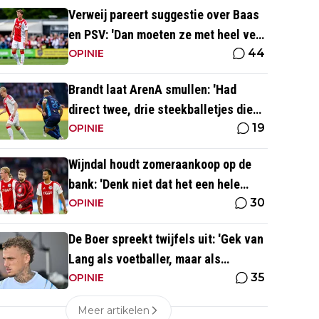
Verweij pareert suggestie over Baas
en PSV: 'Dan moeten ze met heel veel
44
geld over de brug komen'
OPINIE
Brandt laat ArenA smullen: 'Had
direct twee, drie steekballetjes die
19
gewoon perfect waren'
OPINIE
Wijndal houdt zomeraankoop op de
bank: 'Denk niet dat het een hele
30
goede verdediger is'
OPINIE
De Boer spreekt twijfels uit: 'Gek van
Lang als voetballer, maar als
35
persoonlijkheid niet'
OPINIE
Meer artikelen