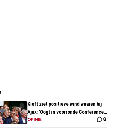
e
Kieft ziet positieve wind waaien bij
Ajax: 'Oogt in voorronde Conference
8
League fris en energiek'
OPINIE