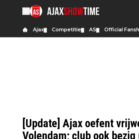
Ajax
Competitie
AS
Official Fans
▼
▼
▼
[Update] Ajax oefent vrijw
Volendam; club ook bezig