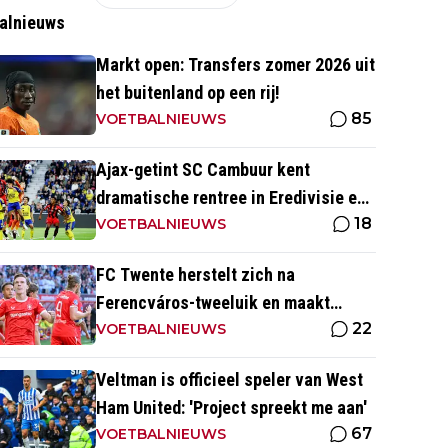
alnieuws
Markt open: Transfers zomer 2026 uit
het buitenland op een rij!
85
VOETBALNIEUWS
Ajax-getint SC Cambuur kent
dramatische rentree in Eredivisie en
18
krijgt pak slaag in eigen huis
VOETBALNIEUWS
FC Twente herstelt zich na
Ferencváros-tweeluik en maakt
22
gehakt van Slowaakse opponent
VOETBALNIEUWS
Veltman is officieel speler van West
Ham United: 'Project spreekt me aan'
67
VOETBALNIEUWS