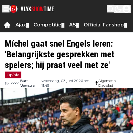
Ajax
Competitie
AS
Official Fanshop
▼
▼
▼
▼
Míchel gaat snel Engels leren:
'Belangrijkste gesprekken met
spelers; hij praat veel met ze'
Opinie
Bart
woensdag, 03 juni 2026 om
Algemeen
door
Veenstra
11:45
Dagblad