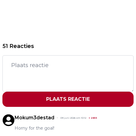
51 Reacties
PLAATS REACTIE
Mokum3destad
09 juni 2026 om 10:12
+
2833
Horny for the goal!