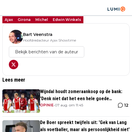
Ajax
Girona
Míchel
Edwin Winkels
Bart Veenstra
Hoofdredacteur Ajax Showtime
Bekijk berichten van de auteur
Lees meer
Wijndal houdt zomeraankoop op de bank:
'Denk niet dat het een hele goede
12
verdediger is'
OPINIE
•
07 aug. om 11:45
De Boer spreekt twijfels uit: 'Gek van Lang
als voetballer, maar als persoonlijkheid niet'