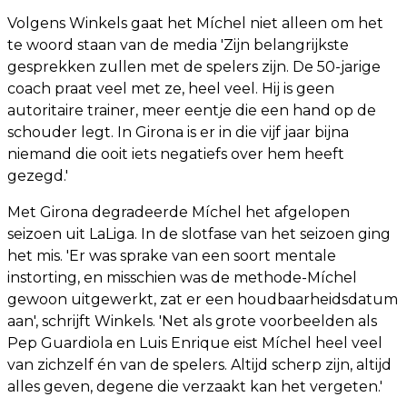
Volgens Winkels gaat het Míchel niet alleen om het
te woord staan van de media 'Zijn belangrijkste
gesprekken zullen met de spelers zijn. De 50-jarige
coach praat veel met ze, heel veel. Hij is geen
autoritaire trainer, meer eentje die een hand op de
schouder legt. In Girona is er in die vijf jaar bijna
niemand die ooit iets negatiefs over hem heeft
gezegd.'
Met Girona degradeerde Míchel het afgelopen
seizoen uit LaLiga. In de slotfase van het seizoen ging
het mis. 'Er was sprake van een soort mentale
instorting, en misschien was de methode-Míchel
gewoon uitgewerkt, zat er een houdbaarheidsdatum
aan', schrijft Winkels. 'Net als grote voorbeelden als
Pep Guardiola en Luis Enrique eist Míchel heel veel
van zichzelf én van de spelers. Altijd scherp zijn, altijd
alles geven, degene die verzaakt kan het vergeten.'