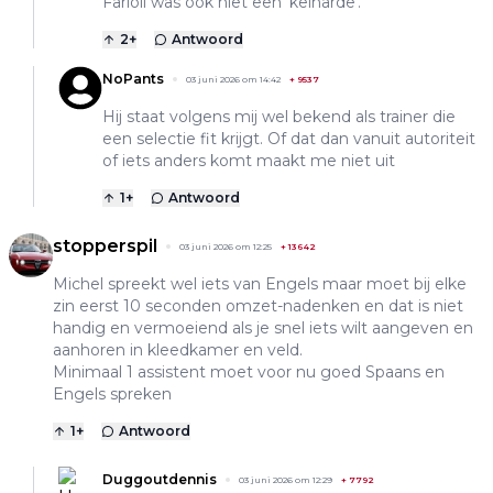
Farioli was ook niet een 'keiharde'.
2
+
Antwoord
NoPants
03 juni 2026 om 14:42
+
9537
Hij staat volgens mij wel bekend als trainer die
een selectie fit krijgt. Of dat dan vanuit autoriteit
of iets anders komt maakt me niet uit
1
+
Antwoord
stopperspil
03 juni 2026 om 12:25
+
13642
Michel spreekt wel iets van Engels maar moet bij elke
zin eerst 10 seconden omzet-nadenken en dat is niet
handig en vermoeiend als je snel iets wilt aangeven en
aanhoren in kleedkamer en veld.
Minimaal 1 assistent moet voor nu goed Spaans en
Engels spreken
1
+
Antwoord
Duggoutdennis
03 juni 2026 om 12:29
+
7792