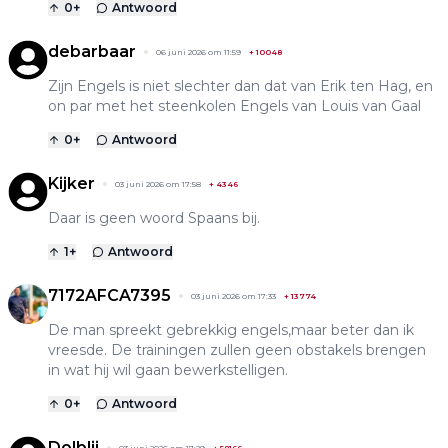
0
+
Antwoord
debarbaar
06 juni 2026 om 11:59
+
10048
Zijn Engels is niet slechter dan dat van Erik ten Hag, en
on par met het steenkolen Engels van Louis van Gaal
0
+
Antwoord
Kijker
03 juni 2026 om 17:58
+
4346
Daar is geen woord Spaans bij.
1
+
Antwoord
7172AFCA7395
03 juni 2026 om 17:33
+
13774
De man spreekt gebrekkig engels,maar beter dan ik
vreesde. De trainingen zullen geen obstakels brengen
in wat hij wil gaan bewerkstelligen.
0
+
Antwoord
Dolblij
03 juni 2026 om 17:29
+
58166