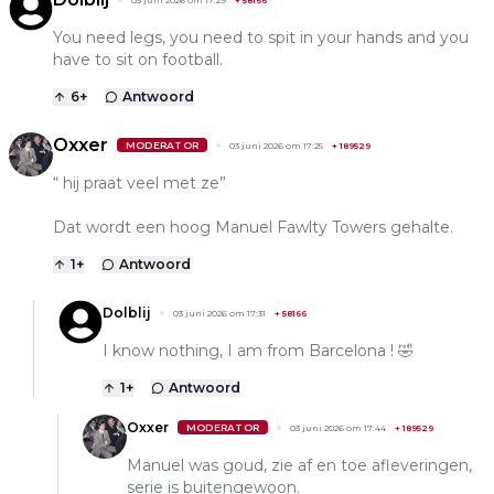
You need legs, you need to spit in your hands and you
have to sit on football.
6
+
Antwoord
Oxxer
MODERATOR
03 juni 2026 om 17:25
+
189529
“ hij praat veel met ze”
Dat wordt een hoog Manuel Fawlty Towers gehalte.
1
+
Antwoord
Dolblij
03 juni 2026 om 17:31
+
58166
I know nothing, I am from Barcelona ! 🤣
1
+
Antwoord
Oxxer
MODERATOR
03 juni 2026 om 17:44
+
189529
Manuel was goud, zie af en toe afleveringen,
serie is buitengewoon.