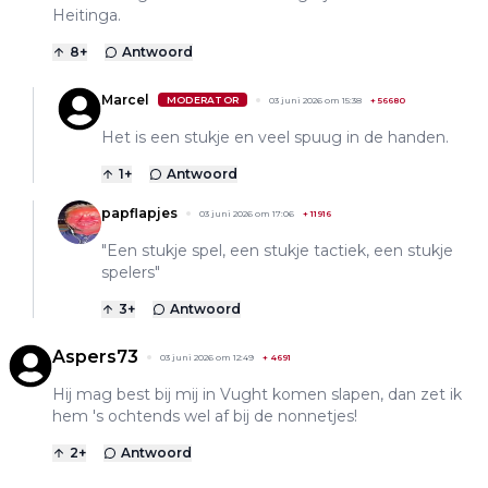
Heitinga.
8
+
Antwoord
Marcel
MODERATOR
03 juni 2026 om 15:38
+
56680
Het is een stukje en veel spuug in de handen.
1
+
Antwoord
papflapjes
03 juni 2026 om 17:06
+
11916
"Een stukje spel, een stukje tactiek, een stukje
spelers"
3
+
Antwoord
Aspers73
03 juni 2026 om 12:49
+
4691
Hij mag best bij mij in Vught komen slapen, dan zet ik
hem 's ochtends wel af bij de nonnetjes!
2
+
Antwoord