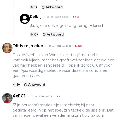
1
+
Antwoord
Dolblij
03 juni 2026 om 18:04
+
58166
Ja, kijk ze ook regelmatig terug. Hilarisch.
0
+
Antwoord
Dit is mijn club
03 juni 2026 om 14:06
+
14483
Positief verhaal van Winkels. Het blijft natuurlijk
koffiedik kijken, maar het geeft wel het idee dat we een
vakman hebben aangesteld. Hopelijk zorgt Cruijff voor
een Ajax waardige selectie waar deze man ons mee
gaat verrassen.
1
+
Antwoord
4xEC1
03 juni 2026 om 13:31
+
9191
"Zijn persconferenties zijn uitgebreid; hij gaat
gedetailleerd in op het spel, zijn tactiek, de spelers". Dát
zal in ieder geval een verademing zijn t.o.v. 2x John