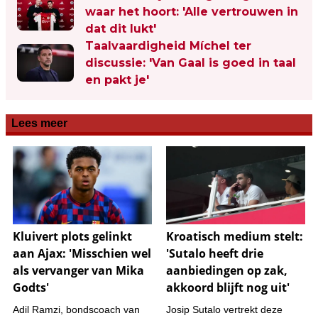
waar het hoort: 'Alle vertrouwen in
dat dit lukt'
Taalvaardigheid Míchel ter
discussie: 'Van Gaal is goed in taal
en pakt je'