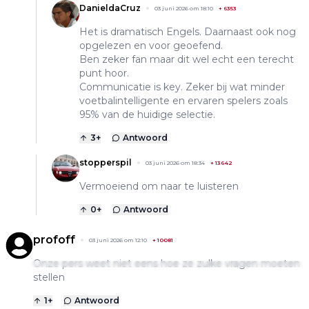
DanieldaCruz
03 juni 2026 om 18:10
+
6353
Het is dramatisch Engels. Daarnaast ook nog
opgelezen en voor geoefend.
Ben zeker fan maar dit wel echt een terecht
punt hoor.
Communicatie is key. Zeker bij wat minder
voetbalintelligente en ervaren spelers zoals
95% van de huidige selectie.
3
+
Antwoord
stopperspil
03 juni 2026 om 18:34
+
13642
Vermoeiend om naar te luisteren
0
+
Antwoord
profoff
03 juni 2026 om 12:10
+
10081
Onze pers weet niet eens hoe ze zulke vragen moeten
stellen
1
+
Antwoord