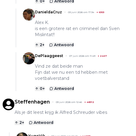
0
+
Antwoord
DanieldaCruz
03 juni 2026 om 17:34
+
6353
Alex K.
is een grotere rat en crimineel dan Sven
Mislintat!!
2
+
Antwoord
DePlaaggeest
07 juni 2026 om 11:49
+
2467
Vind ze dat beide man
Fijn dat we nu een td hebben met
voetbalverstand
0
+
Antwoord
Steffenhagen
03 juni 2026 om 12:46
+
48312
Als je dit leest krijg ik Alfred Schreuder vibes
2
+
Antwoord
YugoVik
03 juni 2026 om 12:49
+
44987