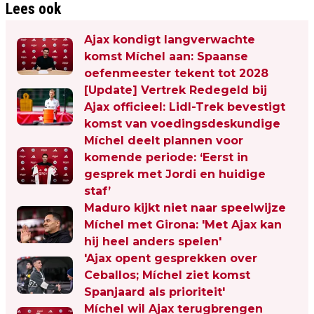
Lees ook
Ajax kondigt langverwachte
komst Míchel aan: Spaanse
oefenmeester tekent tot 2028
[Update] Vertrek Redegeld bij
Ajax officieel: Lidl-Trek bevestigt
komst van voedingsdeskundige
Míchel deelt plannen voor
komende periode: ‘Eerst in
gesprek met Jordi en huidige
staf’
Maduro kijkt niet naar speelwijze
Míchel met Girona: 'Met Ajax kan
hij heel anders spelen'
'Ajax opent gesprekken over
Ceballos; Míchel ziet komst
Spanjaard als prioriteit'
Míchel wil Ajax terugbrengen