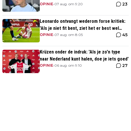
23
OPINIE
•
07 aug. om 9:20
Leonardo ontvangt wederom forse kritiek:
'Als je niet fit bent, ziet het er best wel
45
slecht uit'
OPINIE
•
07 aug. om 8:05
Krüzen onder de indruk: 'Als je zo'n type
naar Nederland kunt halen, doe je iets goed'
27
OPINIE
•
06 aug. om 9:10