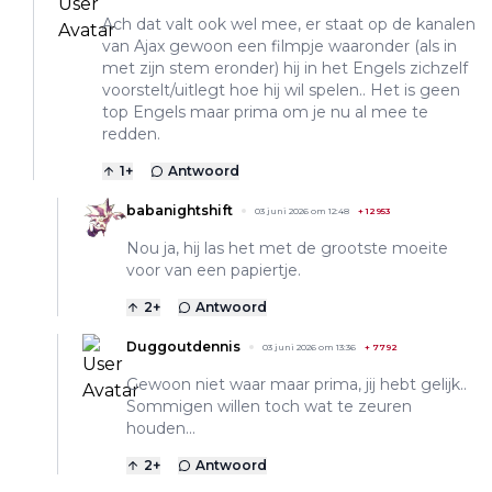
Ach dat valt ook wel mee, er staat op de kanalen
van Ajax gewoon een filmpje waaronder (als in
met zijn stem eronder) hij in het Engels zichzelf
voorstelt/uitlegt hoe hij wil spelen.. Het is geen
top Engels maar prima om je nu al mee te
redden.
1
+
Antwoord
babanightshift
03 juni 2026 om 12:48
+
12953
Nou ja, hij las het met de grootste moeite
voor van een papiertje.
2
+
Antwoord
Duggoutdennis
03 juni 2026 om 13:36
+
7792
Gewoon niet waar maar prima, jij hebt gelijk..
Sommigen willen toch wat te zeuren
houden...
2
+
Antwoord