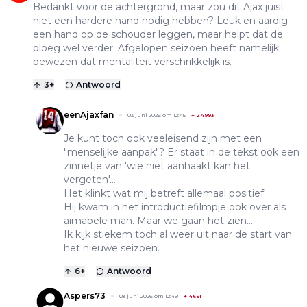
Bedankt voor de achtergrond, maar zou dit Ajax juist
niet een hardere hand nodig hebben? Leuk en aardig
een hand op de schouder leggen, maar helpt dat de
ploeg wel verder. Afgelopen seizoen heeft namelijk
bewezen dat mentaliteit verschrikkelijk is.
3
+
Antwoord
eenAjaxfan
03 juni 2026 om 12:45
+
24993
Je kunt toch ook veeleisend zijn met een
"menselijke aanpak"? Er staat in de tekst ook een
zinnetje van 'wie niet aanhaakt kan het
vergeten'...
Het klinkt wat mij betreft allemaal positief.
Hij kwam in het introductiefilmpje ook over als
aimabele man. Maar we gaan het zien....
Ik kijk stiekem toch al weer uit naar de start van
het nieuwe seizoen.
6
+
Antwoord
Aspers73
03 juni 2026 om 12:49
+
4691