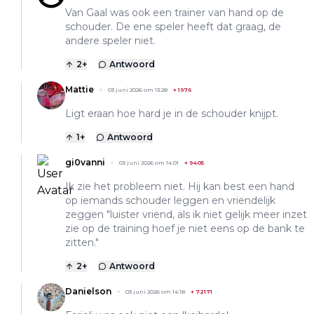
Van Gaal was ook een trainer van hand op de
schouder. De ene speler heeft dat graag, de
andere speler niet.
2
+
Antwoord
Mattie
03 juni 2026 om 13:28
+
1976
Ligt eraan hoe hard je in de schouder knijpt.
1
+
Antwoord
gi0vanni
03 juni 2026 om 14:01
+
9405
Ik zie het probleem niet. Hij kan best een hand
op iemands schouder leggen en vriendelijk
zeggen "luister vriend, als ik niet gelijk meer inzet
zie op de training hoef je niet eens op de bank te
zitten."
2
+
Antwoord
Danielson
03 juni 2026 om 14:18
+
72171