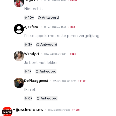
Niet echt .
10
+
Antwoord
Ajaxfanz
03 juni 2026 om 13:46
+
1300
Frisse appels met rotte peren vergelijking
3
+
Antwoord
Wendy.H
03 juni 2026 om 13:54
+
9826
Je bent niet lekker
1
+
Antwoord
DePlaaggeest
07 juni 2026 om 11:49
+
2467
Ik niet
0
+
Antwoord
Hijosdedioses
03 juni 2026 om 12:25
+
11405