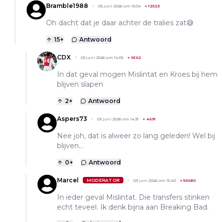
Bramble1988
03 juni 2026 om 13:04
+
12523
Oh dacht dat je daar achter de tralies zat😅
15
+
Antwoord
CDX
03 juni 2026 om 14:05
+
9362
In dat geval mogen Mislintat en Kroes bij hem
blijven slapen
2
+
Antwoord
Aspers73
03 juni 2026 om 14:31
+
4691
Nee joh, dat is alweer zo lang geleden! Wel bij
blijven...
0
+
Antwoord
Marcel
MODERATOR
03 juni 2026 om 15:40
+
56680
In ieder geval Mislintat. Die transfers stinken
echt teveel. Ik denk bijna aan Breaking Bad.