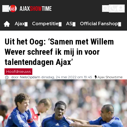
Ajax
Competitie
AS
Official Fanshop
▼
▼
▼
▼
Uit het Oog: ‘Samen met Willem
Wever schreef ik mij in voor
talentendagen Ajax’
Hoofdnieuws
door
NielsOpdam
dinsdag, 24 mei 2022 om 19:45
Ajax Showtime