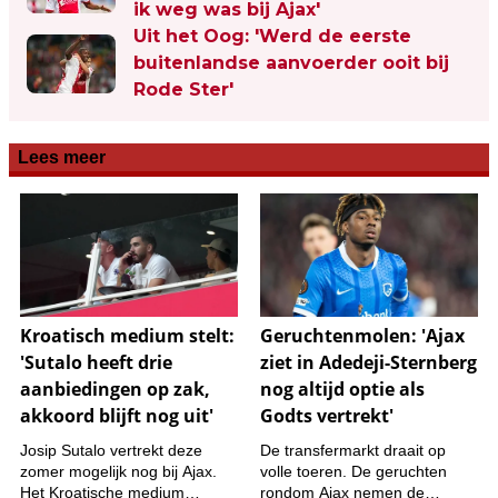
ik weg was bij Ajax'
Uit het Oog: 'Werd de eerste
buitenlandse aanvoerder ooit bij
Rode Ster'