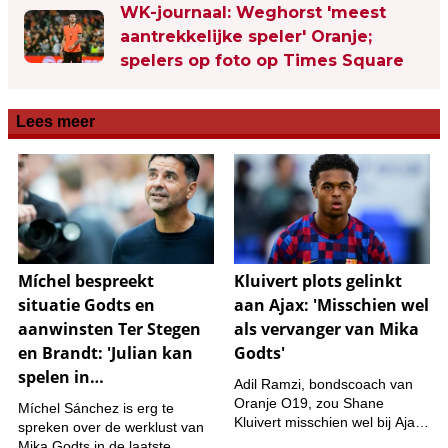
WK-journaal: Weghorst 'meest
aantrekkelijke speler' Oranje;
spelers op foto op Times Square