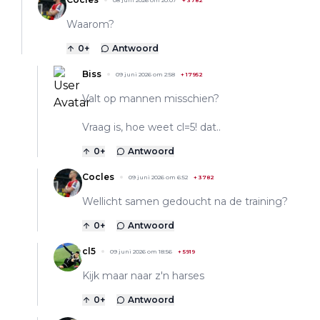
Waarom?
0
+
Antwoord
Biss
09 juni 2026 om 2:58
+
17952
Valt op mannen misschien?
Vraag is, hoe weet cl=5! dat..
0
+
Antwoord
Cocles
09 juni 2026 om 6:52
+
3782
Wellicht samen gedoucht na de training?
0
+
Antwoord
cl5
09 juni 2026 om 18:56
+
5919
Kijk maar naar z'n harses
0
+
Antwoord