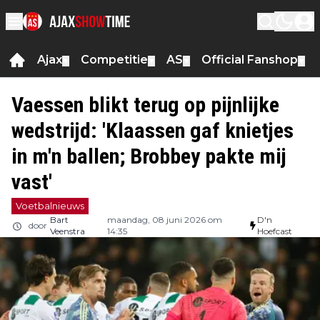
Ajax
Competitie
AS
Official Fanshop
▼
▼
▼
▼
Vaessen blikt terug op pijnlijke
wedstrijd: 'Klaassen gaf knietjes
in m'n ballen; Brobbey pakte mij
vast'
Voetbalnieuws
Bart
maandag, 08 juni 2026 om
D'n
door
Veenstra
14:35
Hoefcast