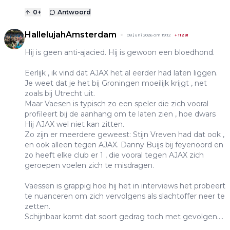
0
+
Antwoord
HallelujahAmsterdam
08 juni 2026 om 19:12
+
11281
Hij is geen anti-ajacied. Hij is gewoon een bloedhond.
Eerlijk , ik vind dat AJAX het al eerder had laten liggen.
Je weet dat je het bij Groningen moeilijk krijgt , net
zoals bij Utrecht uit.
Maar Vaesen is typisch zo een speler die zich vooral
profileert bij de aanhang om te laten zien , hoe dwars
Hij AJAX wel niet kan zitten.
Zo zijn er meerdere geweest: Stijn Vreven had dat ook ,
en ook alleen tegen AJAX. Danny Buijs bij feyenoord en
zo heeft elke club er 1 , die vooral tegen AJAX zich
geroepen voelen zich te misdragen.
Vaessen is grappig hoe hij het in interviews het probeert
te nuanceren om zich vervolgens als slachtoffer neer te
zetten.
Schijnbaar komt dat soort gedrag toch met gevolgen....