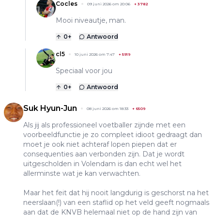
Cocles
09 juni 2026 om 20:06
+
3782
Mooi niveautje, man.
0
+
Antwoord
cl5
10 juni 2026 om 7:47
+
5919
Speciaal voor jou
0
+
Antwoord
Suk Hyun-Jun
08 juni 2026 om 18:33
+
6509
Als jij als professioneel voetballer zijnde met een
voorbeeldfunctie je zo compleet idioot gedraagt dan
moet je ook niet achteraf lopen piepen dat er
consequenties aan verbonden zijn. Dat je wordt
uitgescholden in Volendam is dan echt wel het
allerminste wat je kan verwachten.
Maar het feit dat hij nooit langdurig is geschorst na het
neerslaan(!) van een staflid op het veld geeft nogmaals
aan dat de KNVB helemaal niet op de hand zijn van