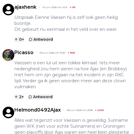
ajaxhenk
10 juni 2026 om 12:01
+
101
Uitspraak Eienne Vaesen hij is zelf ook geen heilig
boontje.
Dit gebeurt nu eenmaal in het veld over en weer.
0
+
Antwoord
Picasso
09 juni 2026 om 13:30
+
9661
Vaessen is een lul uit een tokkie klimaat. Iets meer
nederigheid zou hem sieren na hoe Ajax (en Brobbey)
met hem om zijn gegaan na het incident in zijn RKC
tijd. Verder ga ik geen woorden meer aan deze clown
vuilmaken.
2
+
Antwoord
Helmond0492Ajax
08 juni 2026 om 23:38
+
2263
Alles wat tegenzit voor Vaessen is geweldig. Suriname
geen WK (niet voor echte Surinamers) en Groningen
geen playoffs door Ajax waren een heel klein pleistertje