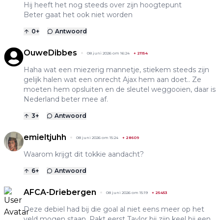
Hij heeft het nog steeds over zijn hoogtepunt
Beter gaat het ook niet worden
0
+
Antwoord
OuweDibbes
08 juni 2026 om 16:24
+
21154
Haha wat een miezerig mannetje, stiekem steeds zijn
gelijk halen wat een onrecht Ajax hem aan doet.. Ze
moeten hem opsluiten en de sleutel weggooien, daar is
Nederland beter mee af.
3
+
Antwoord
emieltjuhh
08 juni 2026 om 15:24
+
28609
Waarom krijgt dit tokkie aandacht?
6
+
Antwoord
AFCA-Driebergen
08 juni 2026 om 15:19
+
25453
Deze debiel had bij die goal al niet eens meer op het
veld mogen staan. Pakt eerst Taylor bij zijn keel bij een