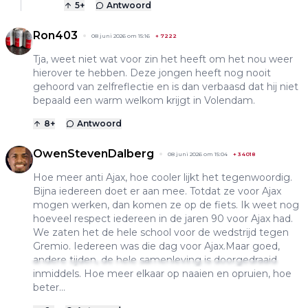
5
+
Antwoord
Ron403
08 juni 2026 om 15:16
+
7222
Tja, weet niet wat voor zin het heeft om het nou weer
hierover te hebben. Deze jongen heeft nog nooit
gehoord van zelfreflectie en is dan verbaasd dat hij niet
bepaald een warm welkom krijgt in Volendam.
8
+
Antwoord
OwenStevenDalberg
08 juni 2026 om 15:04
+
34018
Hoe meer anti Ajax, hoe cooler lijkt het tegenwoordig.
Bijna iedereen doet er aan mee. Totdat ze voor Ajax
mogen werken, dan komen ze op de fiets. Ik weet nog
hoeveel respect iedereen in de jaren 90 voor Ajax had.
We zaten het de hele school voor de wedstrijd tegen
Gremio. Iedereen was die dag voor Ajax.Maar goed,
andere tijden, de hele samenleving is doorgedraaid
inmiddels. Hoe meer elkaar op naaien en opruien, hoe
beter...