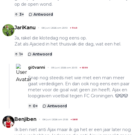
op de open wond.
3
+
Antwoord
JariKanu
08 juni 2026 om 23:10
+
1149
Ja, rakel die klotedag nog eens op.
Zat als Ajacied in het thuisvak die dag, wat een hel.
1
+
Antwoord
gi0vanni
09 juni 2026 om 20:13
+
9399
Snap nog steeds niet wie met een man meer
gaat verdedigen. En dan ook nog eens een paar
meter voor de goal wat geen zin heeft. Ajax en
loopgraven voetbal tegen FC Groningen. 🤡🤡🤡
0
+
Antwoord
Benjiben
08 juni 2026 om 21:55
+
5891
Ik ben niet anti Ajax maar ik ga het er een jaar later nog