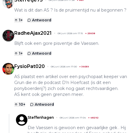
Wat is dit dan AS ? Is de pruimentijd nu al begonnen ?
1
+
Antwoord
RadheAjax2021
08 juni 2026 om 17:15
+
25608
Blijft ook een gore pisventje die Vaessen.
1
+
Antwoord
FysioPat020
08 juni 2026 om 17:00
+
36059
AS plaatst een artikel over een psychopaat keeper van
Grun die in de podcast D'n Hoefcast (is dit een
ponyboerderij?) zich ook nog gaat rechtvaardigen.
AS kent ook geen grenzen meer.
10
+
Antwoord
Steffenhagen
08 juni 2026 om 17:04
+
48292
Die Vaessen is gewoon een gevaarlijke gek . Hij