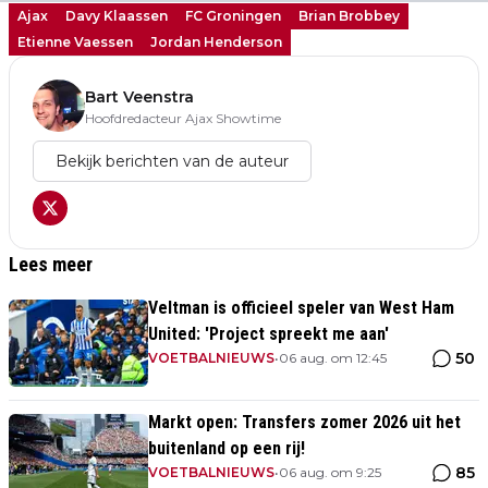
Ajax
Davy Klaassen
FC Groningen
Brian Brobbey
Etienne Vaessen
Jordan Henderson
Bart Veenstra
Hoofdredacteur Ajax Showtime
Bekijk berichten van de auteur
Lees meer
Veltman is officieel speler van West Ham
United: 'Project spreekt me aan'
50
VOETBALNIEUWS
•
06 aug. om 12:45
Markt open: Transfers zomer 2026 uit het
buitenland op een rij!
85
VOETBALNIEUWS
•
06 aug. om 9:25