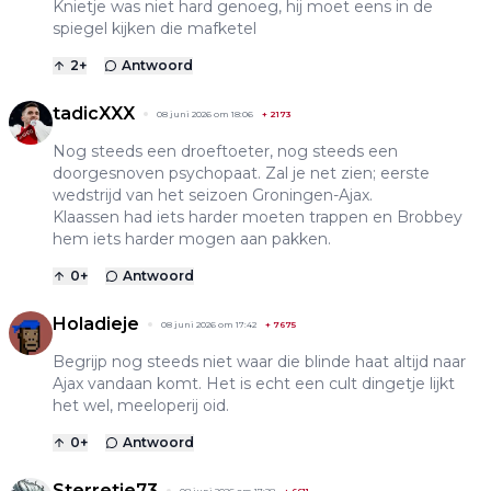
Knietje was niet hard genoeg, hij moet eens in de
spiegel kijken die mafketel
2
+
Antwoord
tadicXXX
08 juni 2026 om 18:06
+
2173
Nog steeds een droeftoeter, nog steeds een
doorgesnoven psychopaat. Zal je net zien; eerste
wedstrijd van het seizoen Groningen-Ajax.
Klaassen had iets harder moeten trappen en Brobbey
hem iets harder mogen aan pakken.
0
+
Antwoord
Holadieje
08 juni 2026 om 17:42
+
7675
Begrijp nog steeds niet waar die blinde haat altijd naar
Ajax vandaan komt. Het is echt een cult dingetje lijkt
het wel, meeloperij oid.
0
+
Antwoord
Sterretje73
08 juni 2026 om 17:28
+
6611