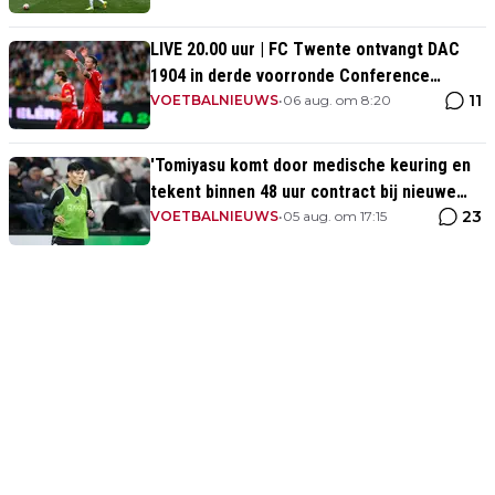
LIVE 20.00 uur | FC Twente ontvangt DAC
1904 in derde voorronde Conference
11
League
VOETBALNIEUWS
•
06 aug. om 8:20
'Tomiyasu komt door medische keuring en
tekent binnen 48 uur contract bij nieuwe
23
club'
VOETBALNIEUWS
•
05 aug. om 17:15