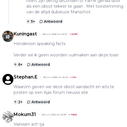
hoeft zijn dertig seconden of Fame gehad door
als een idioot tekeer te gaan . Met toestemming
van de altijd dubieuze Manschot
5
+
Antwoord
Kuningast
08 juni 2026 om 16:47
+
5289
Henderson speaking facts
Verder wil ik geen woorden vuilmaken aan deze loser
6
+
Antwoord
Stephan.E
08 juni 2026 om 16:40
+
194
Waarom geven we deze idioot aandacht en iets te
posten op een Ajax forum nieuws site
2
+
Antwoord
Mokum31
08 juni 2026 om 16:30
+
7806
Vaessen ach tja