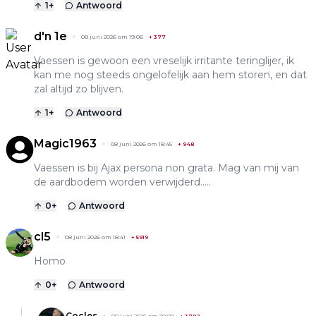
1
+
Antwoord
d'n 1e
08 juni 2026 om 19:06
+
377
Vaessen is gewoon een vreselijk irritante teringlijer, ik
kan me nog steeds ongelofelijk aan hem storen, en dat
zal altijd zo blijven.
1
+
Antwoord
Magic1963
08 juni 2026 om 18:45
+
948
Vaessen is bij Ajax persona non grata. Mag van mij van
de aardbodem worden verwijderd.....
0
+
Antwoord
cl5
08 juni 2026 om 18:41
+
5919
Homo
0
+
Antwoord
Cocles
08 juni 2026 om 20:07
+
3782