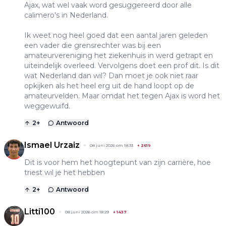
Ajax, wat wel vaak word gesuggereerd door alle
calimero's in Nederland.
Ik weet nog heel goed dat een aantal jaren geleden
een vader die grensrechter was bij een
amateurvereniging het ziekenhuis in werd getrapt en
uiteindelijk overleed. Vervolgens doet een prof dit. Is dit
wat Nederland dan wil? Dan moet je ook niet raar
opkijken als het heel erg uit de hand loopt op de
amateurvelden. Maar omdat het tegen Ajax is word het
weggewuifd.
2
+
Antwoord
Ismael Urzaiz
08 juni 2026 om 18:33
+
2619
Dit is voor hem het hoogtepunt van zijn carrière, hoe
triest wil je het hebben
2
+
Antwoord
Litti100
08 juni 2026 om 18:29
+
1437