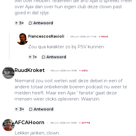
wel over hebben. Iedereen die anti Ajax is spreekt meer
over Ajax dan over hun eigen club deze clown past
goed in dat rijtje.
5
+
Antwoord
FrancescosRavioli
09 juni 2026 om 7:48
+
19646
Zou qua karakter zo bij PSV kunnen
1
+
Antwoord
RuudKroket
08 juni 2026 om 19:35
+
4012
Niemand zou ooit weten wat deze debiel in een of
andere totaal onbekende boeren podcast nu weer te
melden heeft. Maar een Ajax ' fansite' gaat deze
mensen weer clicks opleveren. Waanzin.
3
+
Antwoord
AFCAHoorn
08 juni 2026 om 19:30
+
23778
Lekker janken, clown.