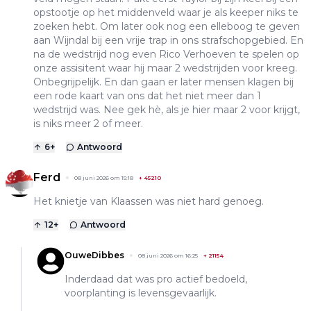
opstootje op het middenveld waar je als keeper niks te
zoeken hebt. Om later ook nog een elleboog te geven
aan Wijndal bij een vrije trap in ons strafschopgebied. En
na de wedstrijd nog even Rico Verhoeven te spelen op
onze assisitent waar hij maar 2 wedstrijden voor kreeg.
Onbegrijpelijk. En dan gaan er later mensen klagen bij
een rode kaart van ons dat het niet meer dan 1
wedstrijd was. Nee gek hè, als je hier maar 2 voor krijgt,
is niks meer 2 of meer.
6
+
Antwoord
Ferd
08 juni 2026 om 15:18
+
45210
Het knietje van Klaassen was niet hard genoeg.
12
+
Antwoord
OuweDibbes
08 juni 2026 om 16:25
+
21154
Inderdaad dat was pro actief bedoeld,
voorplanting is levensgevaarlijk.