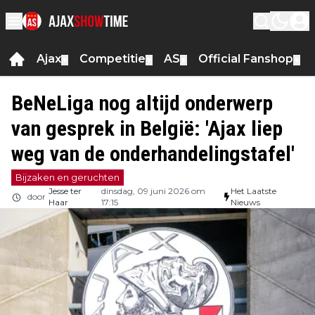
Ajax
Competitie
AS
Official Fanshop
▼
▼
▼
▼
BeNeLiga nog altijd onderwerp
van gesprek in België: 'Ajax liep
weg van de onderhandelingstafel'
Bijzaken en geruchten
Jesse ter
dinsdag, 09 juni 2026 om
Het Laatste
door
Haar
17:15
Nieuws