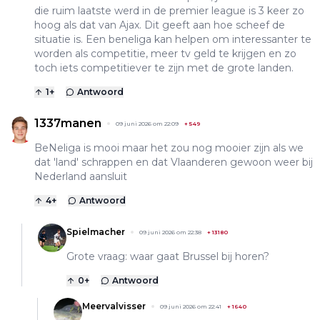
die ruim laatste werd in de premier league is 3 keer zo
hoog als dat van Ajax. Dit geeft aan hoe scheef de
situatie is. Een beneliga kan helpen om interessanter te
worden als competitie, meer tv geld te krijgen en zo
toch iets competitiever te zijn met de grote landen.
1
+
Antwoord
1337manen
09 juni 2026 om 22:09
+
549
BeNeliga is mooi maar het zou nog mooier zijn als we
dat 'land' schrappen en dat Vlaanderen gewoon weer bij
Nederland aansluit
4
+
Antwoord
Spielmacher
09 juni 2026 om 22:38
+
13180
Grote vraag: waar gaat Brussel bij horen?
0
+
Antwoord
Meervalvisser
09 juni 2026 om 22:41
+
1640