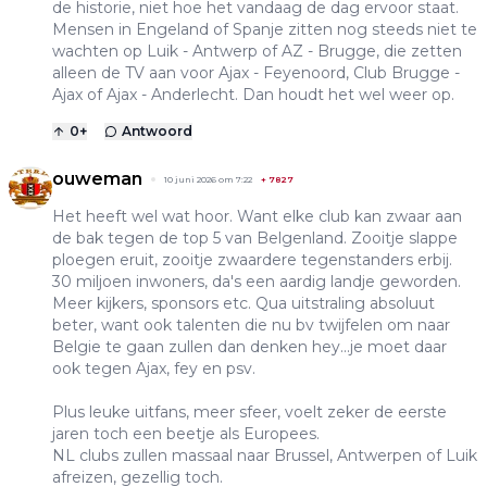
de historie, niet hoe het vandaag de dag ervoor staat.
Mensen in Engeland of Spanje zitten nog steeds niet te
wachten op Luik - Antwerp of AZ - Brugge, die zetten
alleen de TV aan voor Ajax - Feyenoord, Club Brugge -
Ajax of Ajax - Anderlecht. Dan houdt het wel weer op.
0
+
Antwoord
ouweman
10 juni 2026 om 7:22
+
7827
Het heeft wel wat hoor. Want elke club kan zwaar aan
de bak tegen de top 5 van Belgenland. Zooitje slappe
ploegen eruit, zooitje zwaardere tegenstanders erbij.
30 miljoen inwoners, da's een aardig landje geworden.
Meer kijkers, sponsors etc. Qua uitstraling absoluut
beter, want ook talenten die nu bv twijfelen om naar
Belgie te gaan zullen dan denken hey...je moet daar
ook tegen Ajax, fey en psv.
Plus leuke uitfans, meer sfeer, voelt zeker de eerste
jaren toch een beetje als Europees.
NL clubs zullen massaal naar Brussel, Antwerpen of Luik
afreizen, gezellig toch.