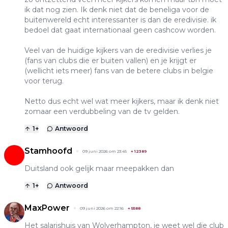
ik dat nog zien. Ik denk niet dat de beneliga voor de
buitenwereld echt interessanter is dan de eredivisie. ik
bedoel dat gaat internationaal geen cashcow worden.
Veel van de huidige kijkers van de eredivisie verlies je
(fans van clubs die er buiten vallen) en je krijgt er
(wellicht iets meer) fans van de betere clubs in belgie
voor terug.
Netto dus echt wel wat meer kijkers, maar ik denk niet
zomaar een verdubbeling van de tv gelden.
1
+
Antwoord
Stamhoofd
09 juni 2026 om 23:45
+
12389
Duitsland ook gelijk maar meepakken dan
1
+
Antwoord
MaxPower
09 juni 2026 om 22:16
+
5588
Het salarishuis van Wolverhampton, je weet wel die club