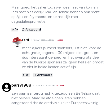
Maar goed, het zal er toch wel weer niet van komen.
Iets met niet eerlijk, RKC en Telstar hebben ook recht
op Ajax en feyenoord, en te moeilijk met
degradatie/promotie.
1
+
Antwoord
Ferd
10 juni 2026 om 10:34
+
45215
meer kijkers ja, meer sponsors juist niet. Voor de
echt grote jongens is 30 miljoen niet groot en
dus interessant genoeg, en het overgrote deel
van de huidige sponsors zal geen heil zien omdat
ze niet in beide landen actief zijn.
0
+
Antwoord
barry1988
10 juni 2026 om 3:31
+
27193
Een paar jaar terug had ik gezegd een BeNeliga gaat
niet helpen. Maar de afgelopen jaren hebben
aangetoond dat de eredivisie zeker Europees weinig