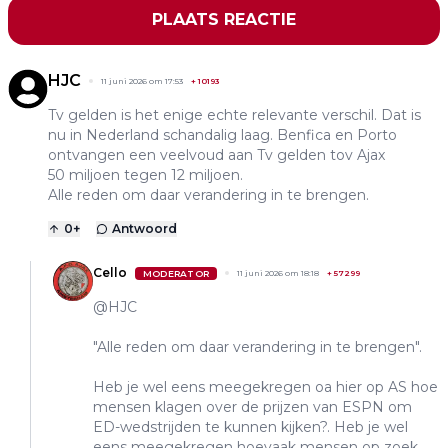
PLAATS REACTIE
HJC
11 juni 2026 om 17:53
+
10193
Tv gelden is het enige echte relevante verschil. Dat is
nu in Nederland schandalig laag. Benfica en Porto
ontvangen een veelvoud aan Tv gelden tov Ajax
50 miljoen tegen 12 miljoen.
Alle reden om daar verandering in te brengen.
0
+
Antwoord
Cello
MODERATOR
11 juni 2026 om 18:18
+
57299
@HJC
"Alle reden om daar verandering in te brengen".
Heb je wel eens meegekregen oa hier op AS hoe
mensen klagen over de prijzen van ESPN om
ED-wedstrijden te kunnen kijken?. Heb je wel
eens meegekregen hoevaak mensen op zoek