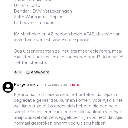
Union - Lotto
Dender - DVV Verzekeringen
Zulte Waregem - Boplan
La Louvre - Lumons
KV Mechelen en AZ hebben beide AFAS, dus één van
deze twee verliest sowieso de sponsor.
Qua uitzendrechten zal het iets meer opleveren, maar
maakt dat het verlies aan sponsoren goed? Ik betwijfel
het ten sterkste.
1
+
Antwoord
Eurysaces
10 juni 2026 om 10:31
+
32496
Kijkend naar dit seizoen zou het beteken dat Ajax in
degradatie gevaar zou kunnen komen. Voor Ajax is het
wel fijn dat ze clubs onder zich hebben die een hele
selectie financieren met een enkele aankoop van Ajax.
Snap dus wel dat ze weggelopen zijn voor iets dat Ajax
normaal gesproken enorm vooruit zou helpen..