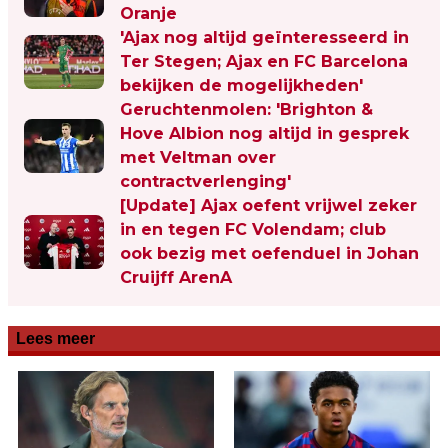
Oranje
'Ajax nog altijd geïnteresseerd in
Ter Stegen; Ajax en FC Barcelona
bekijken de mogelijkheden'
Geruchtenmolen: 'Brighton &
Hove Albion nog altijd in gesprek
met Veltman over
contractverlenging'
[Update] Ajax oefent vrijwel zeker
in en tegen FC Volendam; club
ook bezig met oefenduel in Johan
Cruijff ArenA