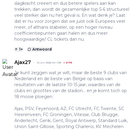
slagkracht creëert en dus betere spelers aan kan
trekken, dan wordt de gezamenlijke top 5-6 structureel
veel sterker dan nu het geval is. En wat denk je? Laat
dat er nu voor zorgen dat we juist ook Europees veel
meer, of althans stabieler, op een hoger niveau
coefficientiepunten gaan halen en dus meer
hoogwaardige/ CL tickets dan nu.
1
+
Antwoord
Ajax27
10 juni 2026 om 1:08
+
21715
Je kunt zeggen wat je wilt, maar de beste 9 clubs van
Nederland en de beste van België op basis van
resultaten van de laatste 10-15 jaar, waardes van de
clubs en groottes van de stadion... en je komt toch op
18 mooie ploegen.
Ajax, PSV, Feyenoord, AZ, FC Utrecht, FC Twente, SC
Heerenveen, FC Groningen, Vitesse, Club Brugge,
Anderlecht, Genk, Gent, Royal Antwerp, Standard Luik,
Union Saint-Gilloise, Sporting Charleroi, KV Mechelen