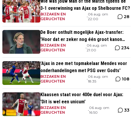
Wie was jouw Man of the Match tijdens de
3-1 overwinning van Ajax op Shelbourne FC?
BIJZAKEN EN
06 aug. om
28
•
GERUCHTEN
22:00
De Boer onthult mogelijke Ajax-transfer:
'Hoor dat er zeker nog één groot kanon
BIJZAKEN EN
06 aug. om
aankomt'
234
•
GERUCHTEN
21:00
'Ajax in zee met topmakelaar Mendes voor
onderhandelingen met PSG over Godts'
BIJZAKEN EN
06 aug. om
108
•
GERUCHTEN
18:35
Klaassen staat voor 400e duel voor Ajax:
'Dit is wel een unicum'
BIJZAKEN EN
06 aug. om
33
•
GERUCHTEN
16:50