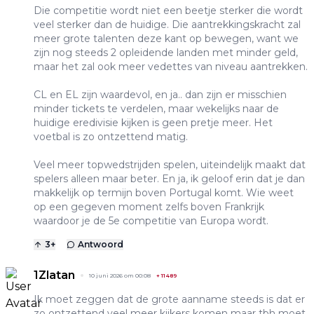
Die competitie wordt niet een beetje sterker die wordt
veel sterker dan de huidige. Die aantrekkingskracht zal
meer grote talenten deze kant op bewegen, want we
zijn nog steeds 2 opleidende landen met minder geld,
maar het zal ook meer vedettes van niveau aantrekken.
CL en EL zijn waardevol, en ja.. dan zijn er misschien
minder tickets te verdelen, maar wekelijks naar de
huidige eredivisie kijken is geen pretje meer. Het
voetbal is zo ontzettend matig.
Veel meer topwedstrijden spelen, uiteindelijk maakt dat
spelers alleen maar beter. En ja, ik geloof erin dat je dan
makkelijk op termijn boven Portugal komt. Wie weet
op een gegeven moment zelfs boven Frankrijk
waardoor je de 5e competitie van Europa wordt.
3
+
Antwoord
1Zlatan
10 juni 2026 om 00:08
+
11489
Ik moet zeggen dat de grote aanname steeds is dat er
zo ontzettend veel meer kijkers komen maar tbh moet