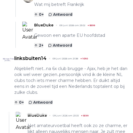
Wat mij betreft Frankrijk
0
+
Antwoord
BlueDuke
09 juni 2026 om 23:02
+
5599
Gewoon een aparte EU hoofdstad
2
+
Antwoord
linksbuiten14
09 juni 2026 om 21:38
+
1010
Alsjeblieft niet…na 6x club brugge - Ajax, heb je het dan
ook wel weer gezien..persoonlijk vind ik de kleine NL
clubs toch iets meer charme hebben. Er duikt altijd
eens in de zoveel tijd een Nederlands toptalent op bij
zulke clubs.
0
+
Antwoord
BlueDuke
09 juni 2026 om 23:03
+
5599
Het amateurvoetbal heeft ook zo ze charme, er
lijkt alleen nauwelijks mensen naar. Je zult mee