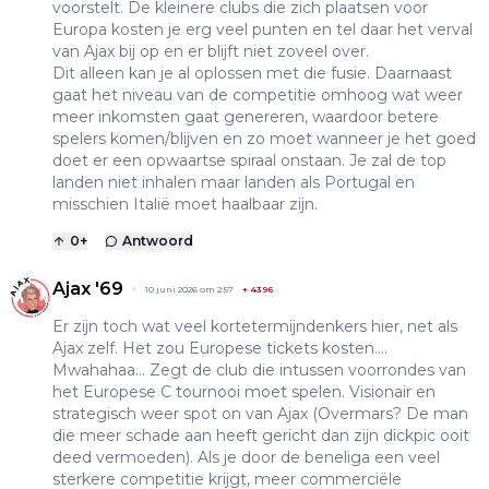
voorstelt. De kleinere clubs die zich plaatsen voor
Europa kosten je erg veel punten en tel daar het verval
van Ajax bij op en er blijft niet zoveel over.
Dit alleen kan je al oplossen met die fusie. Daarnaast
gaat het niveau van de competitie omhoog wat weer
meer inkomsten gaat genereren, waardoor betere
spelers komen/blijven en zo moet wanneer je het goed
doet er een opwaartse spiraal onstaan. Je zal de top
landen niet inhalen maar landen als Portugal en
misschien Italië moet haalbaar zijn.
0
+
Antwoord
Ajax '69
10 juni 2026 om 2:57
+
4396
Er zijn toch wat veel kortetermijndenkers hier, net als
Ajax zelf. Het zou Europese tickets kosten....
Mwahahaa... Zegt de club die intussen voorrondes van
het Europese C tournooi moet spelen. Visionair en
strategisch weer spot on van Ajax (Overmars? De man
die meer schade aan heeft gericht dan zijn dickpic ooit
deed vermoeden). Als je door de beneliga een veel
sterkere competitie krijgt, meer commerciële