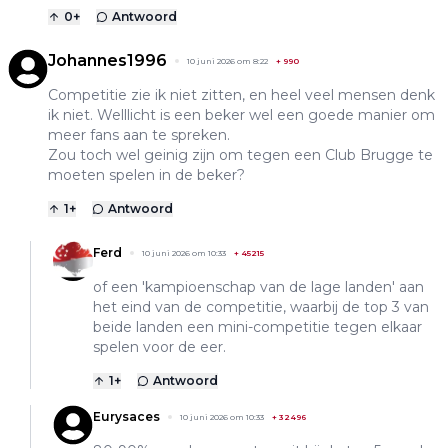
0
+
Antwoord
Johannes1996
10 juni 2026 om 8:22
+
990
Competitie zie ik niet zitten, en heel veel mensen denk
ik niet. Welllicht is een beker wel een goede manier om
meer fans aan te spreken.
Zou toch wel geinig zijn om tegen een Club Brugge te
moeten spelen in de beker?
1
+
Antwoord
Ferd
10 juni 2026 om 10:33
+
45215
of een 'kampioenschap van de lage landen' aan
het eind van de competitie, waarbij de top 3 van
beide landen een mini-competitie tegen elkaar
spelen voor de eer.
1
+
Antwoord
Eurysaces
10 juni 2026 om 10:33
+
32496