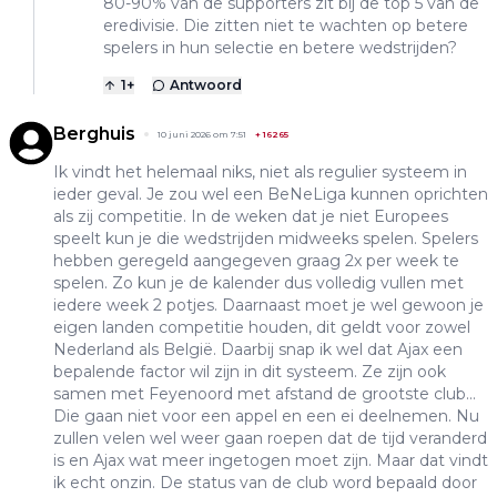
80-90% van de supporters zit bij de top 5 van de
eredivisie. Die zitten niet te wachten op betere
spelers in hun selectie en betere wedstrijden?
1
+
Antwoord
Berghuis
10 juni 2026 om 7:51
+
16265
Ik vindt het helemaal niks, niet als regulier systeem in
ieder geval. Je zou wel een BeNeLiga kunnen oprichten
als zij competitie. In de weken dat je niet Europees
speelt kun je die wedstrijden midweeks spelen. Spelers
hebben geregeld aangegeven graag 2x per week te
spelen. Zo kun je de kalender dus volledig vullen met
iedere week 2 potjes. Daarnaast moet je wel gewoon je
eigen landen competitie houden, dit geldt voor zowel
Nederland als België. Daarbij snap ik wel dat Ajax een
bepalende factor wil zijn in dit systeem. Ze zijn ook
samen met Feyenoord met afstand de grootste club...
Die gaan niet voor een appel en een ei deelnemen. Nu
zullen velen wel weer gaan roepen dat de tijd veranderd
is en Ajax wat meer ingetogen moet zijn. Maar dat vindt
ik echt onzin. De status van de club word bepaald door