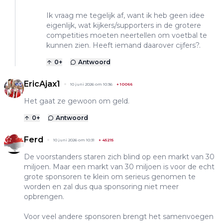
Ik vraag me tegelijk af, want ik heb geen idee
eigenlijk, wat kijkers/supporters in de grotere
competities moeten neertellen om voetbal te
kunnen zien. Heeft iemand daarover cijfers?.
0
+
Antwoord
EricAjax1
10 juni 2026 om 10:36
+
10066
Het gaat ze gewoon om geld.
0
+
Antwoord
Ferd
10 juni 2026 om 10:31
+
45215
De voorstanders staren zich blind op een markt van 30
miljoen. Maar een markt van 30 miljoen is voor de echt
grote sponsoren te klein om serieus genomen te
worden en zal dus qua sponsoring niet meer
opbrengen.
Voor veel andere sponsoren brengt het samenvoegen