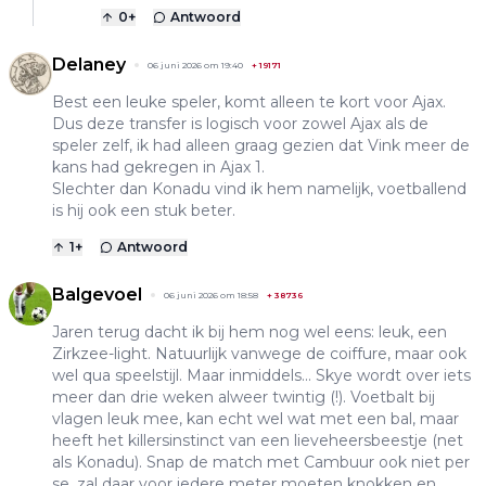
0
+
Antwoord
Delaney
06 juni 2026 om 19:40
+
19171
Best een leuke speler, komt alleen te kort voor Ajax.
Dus deze transfer is logisch voor zowel Ajax als de
speler zelf, ik had alleen graag gezien dat Vink meer de
kans had gekregen in Ajax 1.
Slechter dan Konadu vind ik hem namelijk, voetballend
is hij ook een stuk beter.
1
+
Antwoord
Balgevoel
06 juni 2026 om 18:58
+
38736
Jaren terug dacht ik bij hem nog wel eens: leuk, een
Zirkzee-light. Natuurlijk vanwege de coiffure, maar ook
wel qua speelstijl. Maar inmiddels... Skye wordt over iets
meer dan drie weken alweer twintig (!). Voetbalt bij
vlagen leuk mee, kan echt wel wat met een bal, maar
heeft het killersinstinct van een lieveheersbeestje (net
als Konadu). Snap de match met Cambuur ook niet per
se, zal daar voor iedere meter moeten knokken en