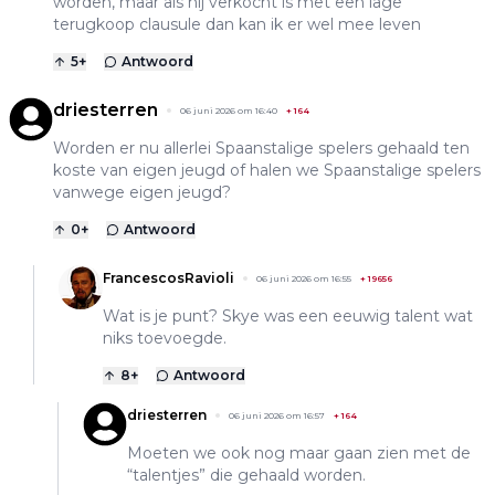
worden, maar als hij verkocht is met een lage
terugkoop clausule dan kan ik er wel mee leven
5
+
Antwoord
driesterren
06 juni 2026 om 16:40
+
164
Worden er nu allerlei Spaanstalige spelers gehaald ten
koste van eigen jeugd of halen we Spaanstalige spelers
vanwege eigen jeugd?
0
+
Antwoord
FrancescosRavioli
06 juni 2026 om 16:55
+
19656
Wat is je punt? Skye was een eeuwig talent wat
niks toevoegde.
8
+
Antwoord
driesterren
06 juni 2026 om 16:57
+
164
Moeten we ook nog maar gaan zien met de
“talentjes” die gehaald worden.