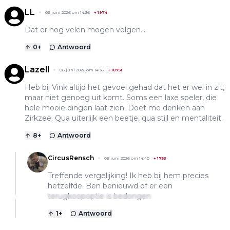
LL
06 juni 2026 om 14:36
+
1974
Dat er nog velen mogen volgen...
0
+
Antwoord
Lazell
06 juni 2026 om 14:35
+
18751
Heb bij Vink altijd het gevoel gehad dat het er wel in zit,
maar niet genoeg uit komt. Soms een laxe speler, die
hele mooie dingen laat zien. Doet me denken aan
Zirkzee. Qua uiterlijk een beetje, qua stijl en mentaliteit.
8
+
Antwoord
CircusRensch
06 juni 2026 om 14:40
+
1753
Treffende vergelijking! Ik heb bij hem precies
hetzelfde. Ben benieuwd of er een
terugkoopoptie is bedongen
1
+
Antwoord