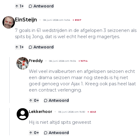
1
+
Antwoord
EinSteijn
06 juni 2026 om 14:54
+
8967
7 goals in 61 wedstrijden in de afgelopen 3 seizoenen als
spits bij Jong, dat is wel echt heel erg magertjes.
1
+
Antwoord
Freddy
06 juni 2026 om 15:04
+
15714
Wel veel invalbeurten en afgelopen seizoen echt
een drama seizoen maar nog steeds is hij niet
goed genoeg voor Ajax 1. Kreeg ook pas heel laat
een contract verlenging.
0
+
Antwoord
Lekkerhoor
06 juni 2026 om 15:30
+
4543
Hij is niet altijd spits geweest
0
+
Antwoord