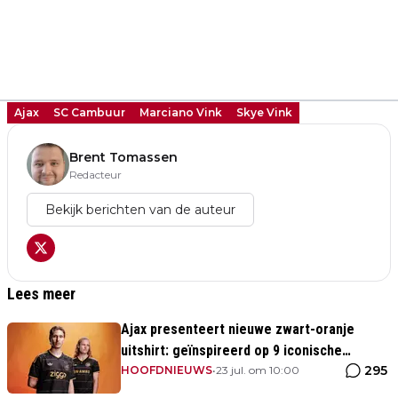
Ajax
SC Cambuur
Marciano Vink
Skye Vink
Brent Tomassen
Redacteur
Bekijk berichten van de auteur
Lees meer
Ajax presenteert nieuwe zwart-oranje
uitshirt: geïnspireerd op 9 iconische
295
momenten uit clubhistorie
HOOFDNIEUWS
•
23 jul. om 10:00