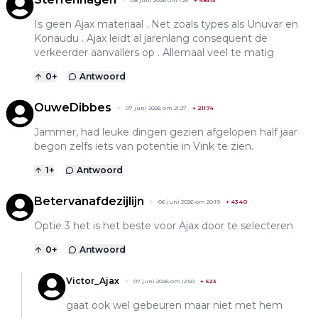
Is geen Ajax materiaal . Net zoals types als Unuvar en
Konaudu . Ajax leidt al jarenlang consequent de
verkeerder aanvallers op . Allemaal veel te matig
0
+
Antwoord
OuweDibbes
07 juni 2026 om 21:27
+
21174
Jammer, had leuke dingen gezien afgelopen half jaar
begon zelfs iets van potentie in Vink te zien.
1
+
Antwoord
Betervanafdezijlijn
06 juni 2026 om 20:19
+
4340
Optie 3 het is het beste voor Ajax door te selecteren
0
+
Antwoord
Victor_Ajax
07 juni 2026 om 12:50
+
623
gaat ook wel gebeuren maar niet met hem