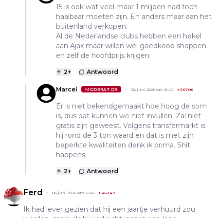
15 is ook wat veel maar 1 miljoen had toch
haalbaar moeten zijn. En anders maar aan het
buitenland verkopen.
Al de Nederlandse clubs hebben een hekel
aan Ajax maar willen wel goedkoop shoppen
en zelf de hoofdprijs krijgen.
2
+
Antwoord
Marcel
MODERATOR
06 juni 2026 om 21:40
+
56706
Er is niet bekendgemaakt hoe hoog de som
is, dus dat kunnen we niet invullen. Zal niet
gratis zijn geweest. Volgens transfermarkt is
hij rond de 3 ton waard en dat is met zijn
beperkte kwaliteiten denk ik prima. Shit
happens.
2
+
Antwoord
Ferd
06 juni 2026 om 16:43
+
45247
Ik had lever gezien dat hij een jaartje verhuurd zou