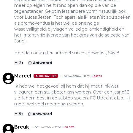
meer op eigen helft rondlopen dan op die van de
tegenstander. Geldt in iets andere vorm natuurlijk ook
voor Lucas Jetten. Toch apart, als ik iets níét zou zoeken
als promovendus is het wel de oneindige
wisselvalligheid, bij vlagen volledige lamlendigheid en
het irritant vrijblijvende van het gros van de selectie van
Jong...
Hoe dan ook: uiteraard veel succes gewenst, Skye!
2
+
Antwoord
Marcel
MODERATOR
06 juni 2026 om 17:37
+
56706
Ik heb wel het gevoel bij hem dat hij met flink wat
vlieguren een stuk beter kan worden. Over een jaar of 3
zie ik hem best in de subtop spelen. FC Utrecht ofzo. Hij
moet wel veel meer gaan scoren.
5
+
Antwoord
Breuk
06 juni 2026 om 17:36
+
32007