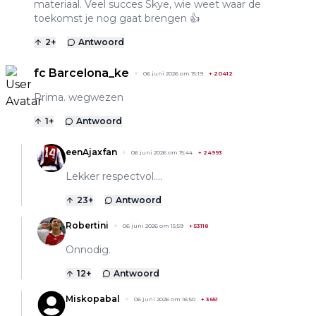
materiaal. Veel succes Skye, wie weet waar de
toekomst je nog gaat brengen 👍
2
+
Antwoord
fc Barcelona_ke
06 juni 2026 om 15:19
+
20412
Prima. wegwezen
1
+
Antwoord
eenAjaxfan
06 juni 2026 om 15:44
+
24993
Lekker respectvol....
23
+
Antwoord
Robertini
06 juni 2026 om 15:59
+
53118
Onnodig.
12
+
Antwoord
Miskopabal
06 juni 2026 om 16:50
+
3651