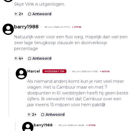
Skye Vink is uitgevlogen.
2
+
Antwoord
barry1988
06 juni 2026 om 17:14
+
27193
Natuurlijk weer voor een fooi weg. Hopelijk dan wel een
zeer lage terugkoop clausule en doorverkoop
percentage
4
+
Antwoord
Marcel
MODERATOR
06 juni 2026 om 17:56
+
56706
Als niemand anders komt kun je niet veel meer
vragen. Het is Cambuur maar en met 7
doelpunten in 61 wedstrijden heeft hij geen beste
cijfers. Ik verwacht niet dat Cambuur over een
jaar ineens 15 miljoen voor hem pakt😅
2
+
Antwoord
barry1988
06 juni 2026 om 18:28
+
27193