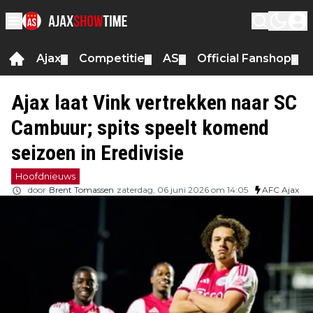
Ajax
Competitie
AS
Official Fanshop
▼
▼
▼
▼
Ajax laat Vink vertrekken naar SC
Cambuur; spits speelt komend
seizoen in Eredivisie
Hoofdnieuws
door
Brent Tomassen
zaterdag, 06 juni 2026 om 14:05
AFC Ajax