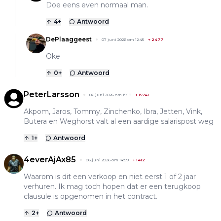
Doe eens even normaal man.
4
+
Antwoord
DePlaaggeest
07 juni 2026 om 12:45
+
2477
Oke
0
+
Antwoord
PeterLarsson
06 juni 2026 om 15:18
+
15741
Akpom, Jaros, Tommy, Zinchenko, Ibra, Jetten, Vink,
Butera en Weghorst valt al een aardige salarispost weg
1
+
Antwoord
4everAjAx85
06 juni 2026 om 14:59
+
1412
Waarom is dit een verkoop en niet eerst 1 of 2 jaar
verhuren. Ik mag toch hopen dat er een terugkoop
clausule is opgenomen in het contract.
2
+
Antwoord