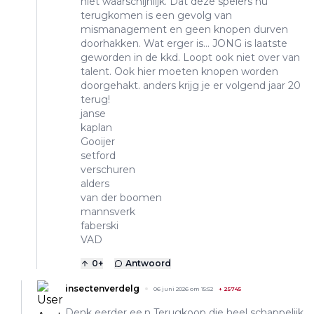
niet waarschijnlijk. Dat deze spelers nu
terugkomen is een gevolg van
mismanagement en geen knopen durven
doorhakken. Wat erger is... JONG is laatste
geworden in de kkd. Loopt ook niet over van
talent. Ook hier moeten knopen worden
doorgehakt. anders krijg je er volgend jaar 20
terug!
janse
kaplan
Gooijer
setford
verschuren
alders
van der boomen
mannsverk
faberski
VAD
0
+
Antwoord
insectenverdelg
06 juni 2026 om 15:52
+
25745
Denk eerder ee.n Terugkoop die heel schappelijk