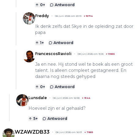
0
+
Antwoord
Freddy
06 juni 2026 om 20:13
+
15714
Ik denk zelfs dat Skye in de opleiding zat door
papa
1
+
Antwoord
FrancescosRavioli
08 juni 2026 om 9:03
+
19656
Ja en nee. Hij stond wel te boek als een groot
talent. Is alleen compleet gestagneerd. En
daarna nog steeds gehyped
0
+
Antwoord
Lunsdale
06 juni 2026 om 16:58
+
9144
Hoeveel zijn er al gehaald?
5
+
Antwoord
WZAWZDB33
06 juni 2026 om 16:01
+
7889