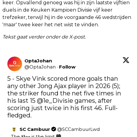
keer. Opvallend genoeg was hij in zijn laatste vijftien
duels in de Keuken Kampioen Divisie vijf keer
trefzeker, terwijl hij in de voorgaande 46 wedstrijden
'maar' twee keer het net wist te vinden.
Tekst gaat verder onder de X-post.
OptaJohan
@
OptaJohan
·
Follow
5 - Skye Vink scored more goals than 
any other Jong Ajax player in 2026 (5); 
the striker found the net five times in 
his last 15 
@1e_Divisie
 games, after 
scoring just twice in his first 46. Full-
fledged.
SC Cambuur
@
SCCambuurLwd
The 𝑺𝒌𝒚𝒆 is the limit 🏙️ 