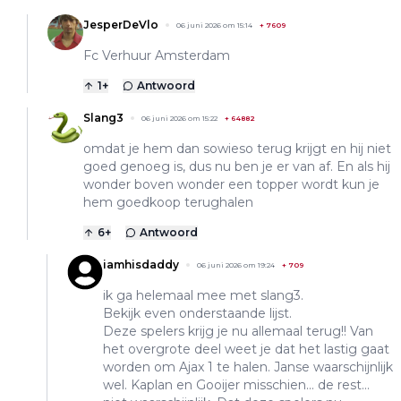
JesperDeVlo
06 juni 2026 om 15:14
+
7609
Fc Verhuur Amsterdam
1
+
Antwoord
Slang3
06 juni 2026 om 15:22
+
64882
omdat je hem dan sowieso terug krijgt en hij niet
goed genoeg is, dus nu ben je er van af. En als hij
wonder boven wonder een topper wordt kun je
hem goedkoop terughalen
6
+
Antwoord
iamhisdaddy
06 juni 2026 om 19:24
+
709
ik ga helemaal mee met slang3.
Bekijk even onderstaande lijst.
Deze spelers krijg je nu allemaal terug!! Van
het overgrote deel weet je dat het lastig gaat
worden om Ajax 1 te halen. Janse waarschijnlijk
wel. Kaplan en Gooijer misschien... de rest...