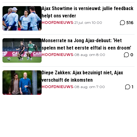
Ajax Showtime is vernieuwd: jullie feedback
helpt ons verder
516
HOOFDNIEUWS
•
21 jul. om 10:00
Monserrate na Jong Ajax-debuut: ‘Het
spelen met het eerste elftal is een droom’
0
HOOFDNIEUWS
•
08 aug. om 8:00
Diepe Zakken: Ajax bezuinigt niet, Ajax
verschuift de inkomsten
1
HOOFDNIEUWS
•
08 aug. om 7:00