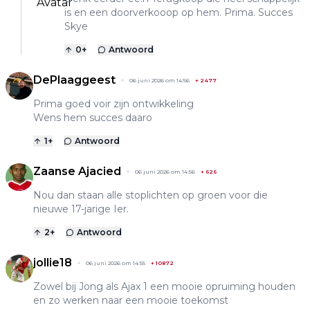
is en een doorverkooop op hem. Prima. Succes
Skye
0
+
Antwoord
DePlaaggeest
06 juni 2026 om 14:56
+
2477
Prima goed voir zijn ontwikkeling
Wens hem succes daaro
1
+
Antwoord
Zaanse Ajacied
06 juni 2026 om 14:56
+
626
Nou dan staan alle stoplichten op groen voor die
nieuwe 17-jarige Ier.
2
+
Antwoord
jollie18
06 juni 2026 om 14:55
+
10872
Zowel bij Jong als Ajax 1 een mooie opruiming houden
en zo werken naar een mooie toekomst