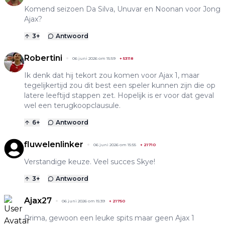
Komend seizoen Da Silva, Unuvar en Noonan voor Jong
Ajax?
3
+
Antwoord
Robertini
06 juni 2026 om 15:59
+
53118
Ik denk dat hij tekort zou komen voor Ajax 1, maar
tegelijkertijd zou dit best een speler kunnen zijn die op
latere leeftijd stappen zet. Hopelijk is er voor dat geval
wel een terugkoopclausule.
6
+
Antwoord
fluwelenlinker
06 juni 2026 om 15:55
+
21710
Verstandige keuze. Veel succes Skye!
3
+
Antwoord
Ajax27
06 juni 2026 om 15:39
+
21750
Prima, gewoon een leuke spits maar geen Ajax 1