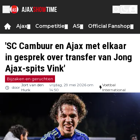
Ajax
Competitie
AS
Official Fanshop
▼
▼
▼
▼
'SC Cambuur en Ajax met elkaar
in gesprek over transfer van Jong
Ajax-spits Vink'
Bijzaken en geruchten
Jort van den
vrijdag, 29 mei 2026 om
Voetbal
door
Hurk
14:50
International