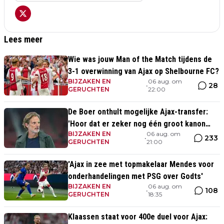
Lees meer
Wie was jouw Man of the Match tijdens de
3-1 overwinning van Ajax op Shelbourne FC?
BIJZAKEN EN
06 aug. om
28
•
GERUCHTEN
22:00
De Boer onthult mogelijke Ajax-transfer:
'Hoor dat er zeker nog één groot kanon
BIJZAKEN EN
06 aug. om
aankomt'
233
•
GERUCHTEN
21:00
'Ajax in zee met topmakelaar Mendes voor
onderhandelingen met PSG over Godts'
BIJZAKEN EN
06 aug. om
108
•
GERUCHTEN
18:35
Klaassen staat voor 400e duel voor Ajax: