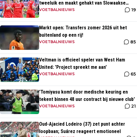
tweeluik en maakt gehakt van Slowaakse
19
opponent
VOETBALNIEUWS
Markt open: Transfers zomer 2026 uit het
buitenland op een rij!
85
VOETBALNIEUWS
Veltman is officieel speler van West Ham
United: 'Project spreekt me aan'
65
VOETBALNIEUWS
'Tomiyasu komt door medische keuring en
tekent binnen 48 uur contract bij nieuwe club'
21
VOETBALNIEUWS
Oud-Ajacied Lodeiro (37) zet punt achter
loopbaan; Suárez reageert emotioneel