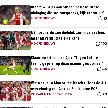
Brandt wil Ajax aan succes helpen: 'Grote
uitdaging die me aanspreekt, kijk ernaar uit'
13
HOOFDNIEUWS
NB: 'Leonardo zou dodelijk zijn in de zestien,
maar hij verprutste elke kans'
102
HOOFDNIEUWS
Klaassen kritisch op Ajax: 'Tegen betere
teams ga je er op deze manier gewoon aan'
44
HOOFDNIEUWS
Wie was jouw Man of the Match tijdens de 3-1
overwinning van Ajax op Shelbourne FC?
28
BIJZAKEN EN GERUCHTEN