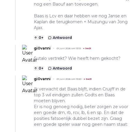
nog een Baouf aan toevoegen.
Baas is Lcv en daar hebben we nog Janse en
Kaplan die terugkomen + Muzungu van Jong
Ajax.
0
+
Antwoord
gi0vanni
01 juni 2026 om 13:13
+
9401
Sutalo vertrekt? Wie heeft hem gekocht?
0
+
Antwoord
gi0vanni
01 juni 2026 om 13:50
+
9401
Ik verwacht dat Baas blijft, indien Cruijff in de
top 3 wil eindigen zullen Godts en Baas
moeten blijven.
Er is nog genoeg nodig, beter zorgen ze voor
een goede dm, rb, rcv, lb, 6 en sp. En dat de
posities fatsoenlijk dubbel bezet zijn. Graag
een goede speler waar nog geen naam staat: