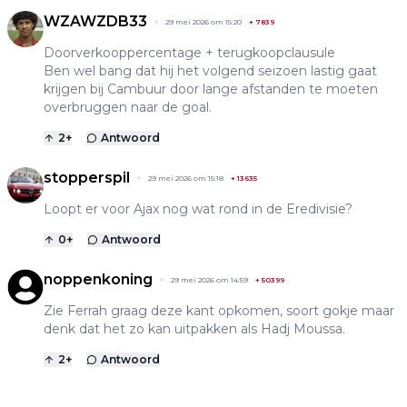
WZAWZDB33
29 mei 2026 om 15:20
+
7839
Doorverkooppercentage + terugkoopclausule
Ben wel bang dat hij het volgend seizoen lastig gaat
krijgen bij Cambuur door lange afstanden te moeten
overbruggen naar de goal.
2
+
Antwoord
stopperspil
29 mei 2026 om 15:18
+
13635
Loopt er voor Ajax nog wat rond in de Eredivisie?
0
+
Antwoord
noppenkoning
29 mei 2026 om 14:59
+
50399
Zie Ferrah graag deze kant opkomen, soort gokje maar
denk dat het zo kan uitpakken als Hadj Moussa.
2
+
Antwoord