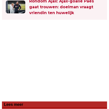
Rondom Ajax: Ajax-goalie Paes
gaat trouwen: doelman vraagt
vriendin ten huwelijk