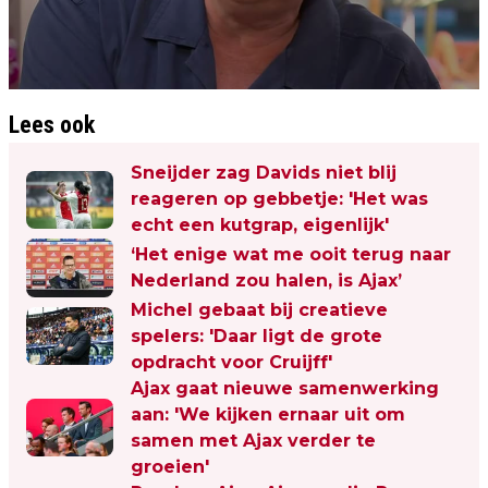
Lees ook
Sneijder zag Davids niet blij
reageren op gebbetje: 'Het was
echt een kutgrap, eigenlijk'
‘Het enige wat me ooit terug naar
Nederland zou halen, is Ajax’
Michel gebaat bij creatieve
spelers: 'Daar ligt de grote
opdracht voor Cruijff'
Ajax gaat nieuwe samenwerking
aan: 'We kijken ernaar uit om
samen met Ajax verder te
groeien'