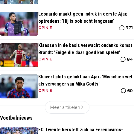
Leonardo maakt geen indruk in eerste Ajax-
optredens: 'Hij is ook echt langzaam'
371
OPINIE
Klaassen in de basis verwacht ondanks komst
Brandt: 'Enige die daar goed kan spelen'
84
OPINIE
Kluivert plots gelinkt aan Ajax: 'Misschien wel
als vervanger van Mika Godts'
60
OPINIE
Meer artikelen
Voetbalnieuws
FC Twente herstelt zich na Ferencváros-