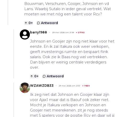
Bouwman, Verschuren, Gooijer, Johnson en vd
Lans. Waarbij Sutalo in ieder geval vertrekt. Wat
moeten we met nóg een talent voor Rcv?
0
+
Antwoord
barry1988
29 mei 2026 om 21:18
+
27192
Johnson en Gooijer zijn nog niet klaar voor het
eerste. En ik zal Itakura ook weer verkopen,
geeft investerings ruimte en bespaart flink
salaris. Ook zie ik Baas nog wel vertrekken.
Dan blijven er weinig centrale verdedigers
over.
0
+
Antwoord
WZAWZDB33
29 mei 2026 om 21:51
+
7839
Ik zeg niet dat Johnson en Gooijer klaar zijn
voor Ajax1 maar dat is Baouf ook zeker niet.
Mocht je Itakura verkopen en Johnson en
Gooijer niet meerekenen. zit je nog steeds
met 5 spelers voor de positie Rcv en daar wil jij