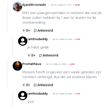
AjaxAficionado
29 mei 2026 om 17:42
+
2382
Met een paargenoemden in resteert die wel de
illusie zullen hebben bij 1 aan te sluiten na de
voorbereiding
0
+
Antwoord
iamhisdaddy
29 mei 2026 om 18:15
+
709
je hebt gelijk
0
+
Antwoord
Prometheus
29 mei 2026 om 18:05
+
4619
Messori heeft ongeveer een week geleden zijn
contract verlengd, dus die zal sowieso blijven.
0
+
Antwoord
iamhisdaddy
29 mei 2026 om 18:15
+
709
yes!