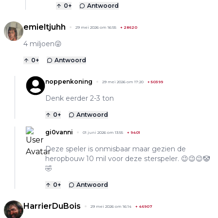
0
+
Antwoord
emieltjuhh
29 mei 2026 om 16:55
+
28620
4 miljoen😜
0
+
Antwoord
noppenkoning
29 mei 2026 om 17:20
+
50399
Denk eerder 2-3 ton
0
+
Antwoord
gi0vanni
01 juni 2026 om 13:55
+
9401
Deze speler is onmisbaar maar gezien de
heropbouw 10 mil voor deze sterspeler. 😉😉😉🤡
🤣
0
+
Antwoord
HarrierDuBois
29 mei 2026 om 16:14
+
46907