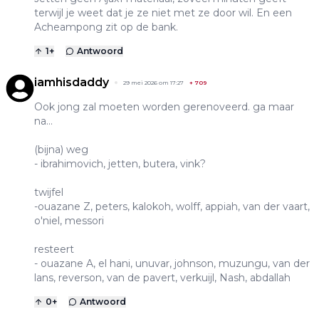
terwijl je weet dat je ze niet met ze door wil. En een
Acheampong zit op de bank.
1
+
Antwoord
iamhisdaddy
29 mei 2026 om 17:27
+
709
Ook jong zal moeten worden gerenoveerd. ga maar
na...
(bijna) weg
- ibrahimovich, jetten, butera, vink?
twijfel
-ouazane Z, peters, kalokoh, wolff, appiah, van der vaart,
o'niel, messori
resteert
- ouazane A, el hani, unuvar, johnson, muzungu, van der
lans, reverson, van de pavert, verkuijl, Nash, abdallah
0
+
Antwoord