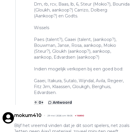
Dm, rb, rcv, Baas, lb, 6, Steur (Mokio?), Bounida
(Gloukh, aankoop?) Carrizo, Dolberg
(Aankoop?) en Godts.
Wissels
Paes (talent?), Gaaei (talent, (aankoop?),
Bouwman, Janse, Rosa, aankoop, Mokio
(Steur?), Gloukh (aankoop?), aankoop,
aankoop, Edvardsen (aankoop?)
Indien mogelijk verkopen bij een goed bod:
Gaaei, Itakura, Sutalo, Wijndal, Avila, Regeer,
Fitz Jim, Klaassen, Gloukgh, Berghuis,
Edvardsen.
0
+
Antwoord
mokum410
29 mei 2026 om 18:05
+
16890
Blijf het vreemd vinden dat je dit soort spelers, net zoals
Jetten geen Ajax1 materiaal, zoveel minuten geeft