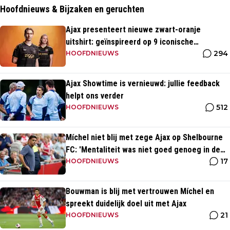
Hoofdnieuws & Bijzaken en geruchten
Ajax presenteert nieuwe zwart-oranje
uitshirt: geïnspireerd op 9 iconische
294
momenten uit clubhistorie
HOOFDNIEUWS
Ajax Showtime is vernieuwd: jullie feedback
helpt ons verder
512
HOOFDNIEUWS
Míchel niet blij met zege Ajax op Shelbourne
FC: 'Mentaliteit was niet goed genoeg in de
17
slotfase'
HOOFDNIEUWS
Bouwman is blij met vertrouwen Míchel en
spreekt duidelijk doel uit met Ajax
21
HOOFDNIEUWS