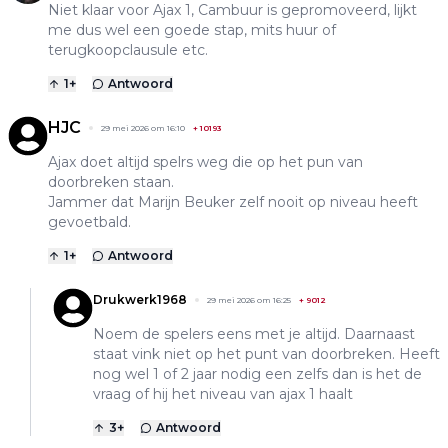
Niet klaar voor Ajax 1, Cambuur is gepromoveerd, lijkt
me dus wel een goede stap, mits huur of
terugkoopclausule etc.
1
+
Antwoord
HJC
29 mei 2026 om 16:10
+
10193
Ajax doet altijd spelrs weg die op het pun van
doorbreken staan.
Jammer dat Marijn Beuker zelf nooit op niveau heeft
gevoetbald.
1
+
Antwoord
Drukwerk1968
29 mei 2026 om 16:25
+
9012
Noem de spelers eens met je altijd. Daarnaast
staat vink niet op het punt van doorbreken. Heeft
nog wel 1 of 2 jaar nodig een zelfs dan is het de
vraag of hij het niveau van ajax 1 haalt
3
+
Antwoord