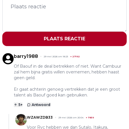
PLAATS REACTIE
barry1988
29 mei 2026 om 18:23
+
27192
Of Baouf in de deal betrekken of niet. Want Cambuur
zal hem bijna gratis willen overnemen, hebben haast
geen geld.
Er gaat achterin genoeg vertrekken dat je een groot
talent als Baouf goed kan gebruiken.
5
+
Antwoord
WZAWZDB33
29 mei 2026 om 20:04
+
7839
Voor Rvc hebben we dan Sutalo, Itakura,