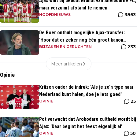
Ajax wint bij debuut Brandt van Shelbourne FC,
maar verzuimt afstand te nemen
3863
HOOFDNIEUWS
De Boer onthult mogelijke Ajax-transfer:
'Hoor dat er zeker nog één groot kanon
233
aankomt'
BIJZAKEN EN GERUCHTEN
Meer artikelen
Opinie
Krüzen onder de indruk: 'Als je zo'n type naar
Nederland kunt halen, doe je iets goed'
25
OPINIE
Pot verwacht dat Arokodare cultheld wordt bij
Ajax: 'Daar begint het feest eigenlijk al'
50
OPINIE