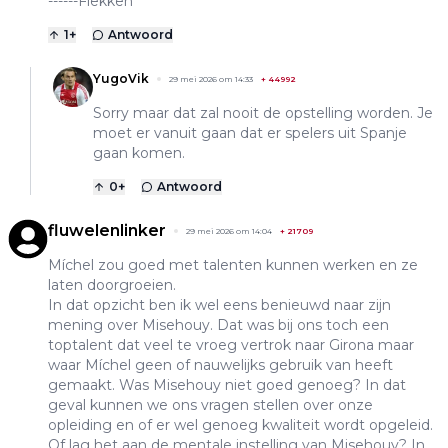
------Flekken
1
+
Antwoord
YugoVik
29 mei 2026 om 14:33
+
44992
Sorry maar dat zal nooit de opstelling worden. Je
moet er vanuit gaan dat er spelers uit Spanje
gaan komen.
0
+
Antwoord
fluwelenlinker
29 mei 2026 om 14:04
+
21709
Míchel zou goed met talenten kunnen werken en ze
laten doorgroeien.
In dat opzicht ben ik wel eens benieuwd naar zijn
mening over Misehouy. Dat was bij ons toch een
toptalent dat veel te vroeg vertrok naar Girona maar
waar Míchel geen of nauwelijks gebruik van heeft
gemaakt. Was Misehouy niet goed genoeg? In dat
geval kunnen we ons vragen stellen over onze
opleiding en of er wel genoeg kwaliteit wordt opgeleid.
Of lag het aan de mentale instelling van Misehouy? In