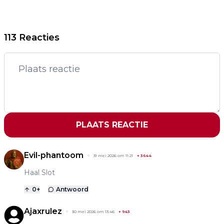
113 Reacties
PLAATS REACTIE
Evil-phantoom
31 mei 2026 om 11:21
+
3644
Haal Slot
0
+
Antwoord
Ajaxrulez
30 mei 2026 om 13:46
+
943