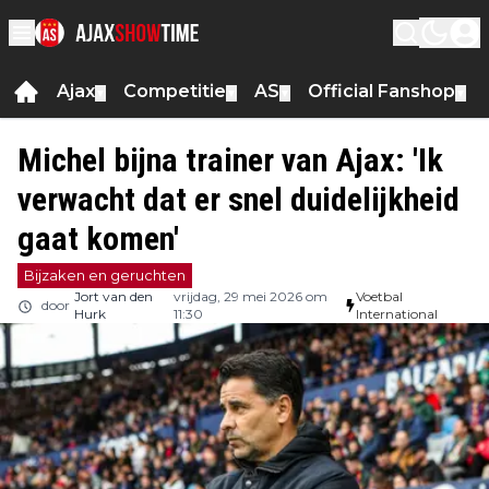
Ajax
Competitie
AS
Official Fanshop
▼
▼
▼
▼
Michel bijna trainer van Ajax: 'Ik
verwacht dat er snel duidelijkheid
gaat komen'
Bijzaken en geruchten
Jort van den
vrijdag, 29 mei 2026 om
Voetbal
door
Hurk
11:30
International