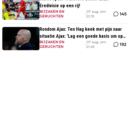
Eredivisie op een rij!
BIJZAKEN EN
07 aug. om
145
•
GERUCHTEN
22:15
Rondom Ajax: Ten Hag keek met pijn naar
situatie Ajax: 'Lag een goede basis om op
BIJZAKEN EN
07 aug. om
voort te borduren'
192
•
GERUCHTEN
21:45