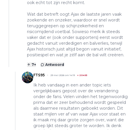
ook echt tot zijn recht komt.
Wat dat betreft oogt Ajax de laatste jaren vaak
zoekende en onzeker, waardoor er snel wordt
teruggegrepen op schijnzekerheid en
risicomijdend voetbal. Sowieso merk ik steeds
vaker dat er (ook onder supporters) eerst wordt
gedacht vanuit verdedigen en balverlies, terwijl
Ajax historisch juist altijd begon vanuit initiatief,
positiespel en wat je zélf aan de bal wilt creëren.
7
+
Antwoord
FTS95
29 mei 2026 om 14:19
+
20493
Ik heb vandaag in een ander topic iets
vergelijkbaars gepost over de verandering
onder de fans. Velen vinden het tegenwoordig
prima dat er zeer behoudend wordt gespeeld
als daarmee resultaten geboekt worden. Dit
staat mijlen ver af van waar Ajax voor staat en
ik maak mij daar grote zorgen over, want die
groep lijkt steeds groter te worden. Ik denk