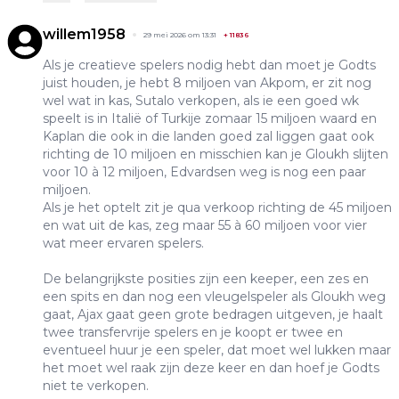
willem1958
29 mei 2026 om 13:31
+
11836
Als je creatieve spelers nodig hebt dan moet je Godts
juist houden, je hebt 8 miljoen van Akpom, er zit nog
wel wat in kas, Sutalo verkopen, als ie een goed wk
speelt is in Italië of Turkije zomaar 15 miljoen waard en
Kaplan die ook in die landen goed zal liggen gaat ook
richting de 10 miljoen en misschien kan je Gloukh slijten
voor 10 à 12 miljoen, Edvardsen weg is nog een paar
miljoen.
Als je het optelt zit je qua verkoop richting de 45 miljoen
en wat uit de kas, zeg maar 55 à 60 miljoen voor vier
wat meer ervaren spelers.
De belangrijkste posities zijn een keeper, een zes en
een spits en dan nog een vleugelspeler als Gloukh weg
gaat, Ajax gaat geen grote bedragen uitgeven, je haalt
twee transfervrije spelers en je koopt er twee en
eventueel huur je een speler, dat moet wel lukken maar
het moet wel raak zijn deze keer en dan hoef je Godts
niet te verkopen.