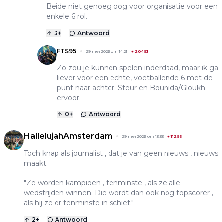
Beide niet genoeg oog voor organisatie voor een
enkele 6 rol.
3
+
Antwoord
FTS95
29 mei 2026 om 14:21
+
20493
Zo zou je kunnen spelen inderdaad, maar ik ga
liever voor een echte, voetballende 6 met de
punt naar achter. Steur en Bounida/Gloukh
ervoor.
0
+
Antwoord
HallelujahAmsterdam
29 mei 2026 om 13:33
+
11296
Toch knap als journalist , dat je van geen nieuws , nieuws
maakt.
"Ze worden kampioen , tenminste , als ze alle
wedstrijden winnen. Die wordt dan ook nog topscorer ,
als hij ze er tenminste in schiet."
2
+
Antwoord