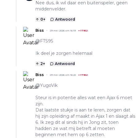
Nee dus, ik wil daar een buitenspeler, geen
middenvelder.
0
+
Antwoord
Biss
29 mei 2026 om 16:19
+
17952
@FTS95
Ik deel je zorgen helemaal
2
+
Antwoord
Biss
29 mei 2026 om 16:22
+
17952
@YugoVik
Steur is in potentie alles wat een Ajax 6 moet
zijn.
Dat laatste stukje is aan te leren, zorgen dat
hij zijn opleiding af maakt in Ajax 1 en slaagt als
6. Ik zeg dit al sinds hij in Jong zit, toen
hadden ze wat mij betreft al moeten
beginnen met hem op 6 zetten.