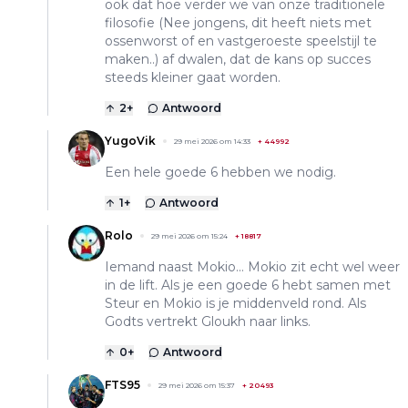
ook dat hoe verder we van onze traditionele
filosofie (Nee jongens, dit heeft niets met
ossenworst of en vastgeroeste speelstijl te
maken..) af dwalen, dat de kans op succes
steeds kleiner gaat worden.
2
+
Antwoord
YugoVik
29 mei 2026 om 14:33
+
44992
Een hele goede 6 hebben we nodig.
1
+
Antwoord
Rolo
29 mei 2026 om 15:24
+
18817
Iemand naast Mokio... Mokio zit echt wel weer
in de lift. Als je een goede 6 hebt samen met
Steur en Mokio is je middenveld rond. Als
Godts vertrekt Gloukh naar links.
0
+
Antwoord
FTS95
29 mei 2026 om 15:37
+
20493