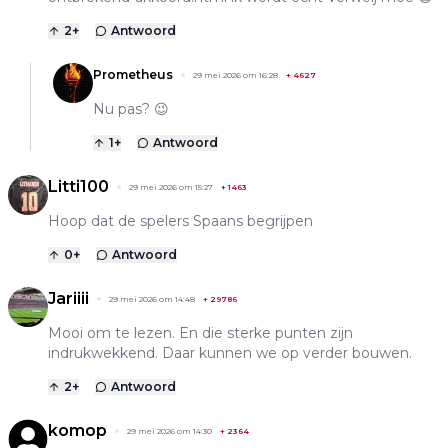
2
+
Antwoord
Prometheus
29 mei 2026 om 16:28
+
4627
Nu pas? 😉
1
+
Antwoord
Litti100
29 mei 2026 om 15:27
+
1463
Hoop dat de spelers Spaans begrijpen
0
+
Antwoord
Jariiii
29 mei 2026 om 14:48
+
29786
Mooi om te lezen. En die sterke punten zijn
indrukwekkend. Daar kunnen we op verder bouwen.
2
+
Antwoord
komop
29 mei 2026 om 14:30
+
2364