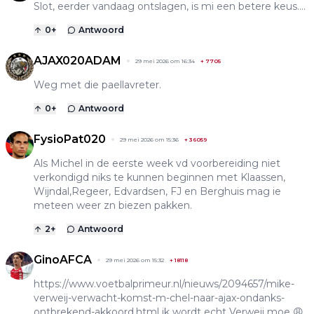
Slot, eerder vandaag ontslagen, is mi een betere keus....
0
+
Antwoord
AJAX020ADAM
29 mei 2026 om 16:34
+
7705
Weg met die paellavreter.
0
+
Antwoord
FysioPat020
29 mei 2026 om 15:36
+
36059
Als Michel in de eerste week vd voorbereiding niet
verkondigd niks te kunnen beginnen met Klaassen,
Wijndal,Regeer, Edvardsen, FJ en Berghuis mag ie
meteen weer zn biezen pakken.
2
+
Antwoord
GinoAFCA
29 mei 2026 om 15:32
+
18118
https://www.voetbalprimeur.nl/nieuws/2094657/mike-
verweij-verwacht-komst-m-chel-naar-ajax-ondanks-
ontbrekend-akkoord.html
ik wordt echt Verweij moe 😩