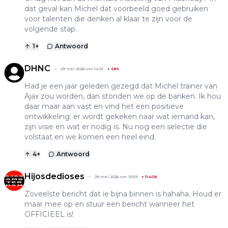
dat geval kan Míchel dat voorbeeld goed gebruiken
voor talenten die denken al klaar te zijn voor de
volgende stap.
1
+
Antwoord
DHNC
29 mei 2026 om 14:01
+
689
Had je een jaar geleden gezegd dat Michel trainer van
Ajax zou worden, dan stonden we op de banken. Ik hou
daar maar aan vast en vind het een positieve
ontwikkeling: er wordt gekeken naar wat iemand kan,
zijn visie en wat er nodig is. Nu nog een selectie die
volstaat en we komen een heel eind.
4
+
Antwoord
Hijosdedioses
29 mei 2026 om 13:59
+
11408
Zoveelste bericht dat ie bijna binnen is hahaha. Houd er
maar mee op en stuur een bericht wanneer het
OFFICIEEL is!