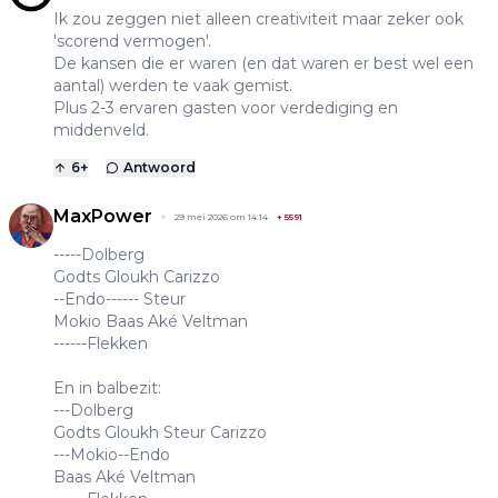
Ik zou zeggen niet alleen creativiteit maar zeker ook
'scorend vermogen'.
De kansen die er waren (en dat waren er best wel een
aantal) werden te vaak gemist.
Plus 2-3 ervaren gasten voor verdediging en
middenveld.
6
+
Antwoord
MaxPower
29 mei 2026 om 14:14
+
5591
-----Dolberg
Godts Gloukh Carizzo
--Endo------ Steur
Mokio Baas Aké Veltman
------Flekken
En in balbezit:
---Dolberg
Godts Gloukh Steur Carizzo
---Mokio--Endo
Baas Aké Veltman