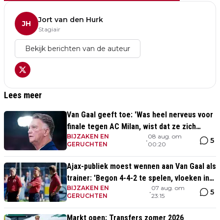
Jort van den Hurk
JH
Stagiair
Bekijk berichten van de auteur
Lees meer
Van Gaal geeft toe: 'Was heel nerveus voor
finale tegen AC Milan, wist dat ze zich
BIJZAKEN EN
08 aug. om
zouden aanpassen'
5
•
GERUCHTEN
00:20
Ajax-publiek moest wennen aan Van Gaal als
trainer: 'Begon 4-4-2 te spelen, vloeken in
BIJZAKEN EN
07 aug. om
de kerk'
5
•
GERUCHTEN
23:15
Markt open: Transfers zomer 2026