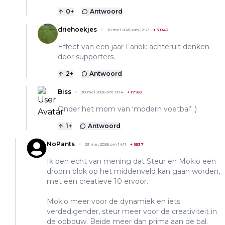
0
+
Antwoord
driehoekjes
30 mei 2026 om 12:57
+
7042
Effect van een jaar Farioli: achteruit denken
door supporters.
2
+
Antwoord
Biss
30 mei 2026 om 13:14
+
17952
Onder het mom van ‘modern voetbal’ ;)
1
+
Antwoord
NoPants
29 mei 2026 om 14:11
+
9537
Ik ben echt van mening dat Steur en Mokio een
droom blok op het middenveld kan gaan worden,
met een creatieve 10 ervoor.
Mokio meer voor de dynamiek en iets
verdedigender, steur meer voor de creativiteit in
de opbouw. Beide meer dan prima aan de bal.