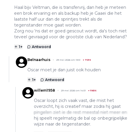
Haal bijv Veltman, die is transfervrij, dan heb je meteen
een brok ervaring en als backup heb je Gaaei die het
laatste half uur dan de sprintjes trekt als de
tegenstander moe gaat worden.
Zorg nou 'ns dat er goed gescout wordt, da's toch niet
teveel gevraagd voor de grootste club van Nederland?
1
+
Antwoord
Belnaarhuis
29 mei 2026 om 13:51
+
7019
Oscar moet je dan juist ook houden
1
+
Antwoord
willem1958
29 mei 2026 om 14:01
+
11836
Oscar loopt zich vaak vast, die mist het
overzicht, hij is creatief maar zodra hij gaat
pingelen ziet ie de rest meestal niet meer en
hij speelt regelmatig de bal op onbegrijpelijke
wijze naar de tegenstander.