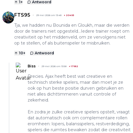
1
+
Antwoord
FTS95
29 mei 2026 om 13:48
+
20493
Tja, we hadden nu Bounida en Gloukh, maar die werden
door de trainers niet opgesteld...Iedere trainer roept om
creativiteit op het middenveld, om ze vervolgens niet
op te stellen, of als buitenspeler te misbruiken.
10
+
Antwoord
Biss
29 mei 2026 om 13:58
+
17952
Precies. Ajax heeft best wat creatieve en
technisch sterke spelers, maar dan moet je ze
ook op hun beste positie durven gebruiken en
niet alles dichttimmeren vanuit controle of
zekerheid.
En zodra je zulke creatieve spelers opstelt, vraagt
dat automatisch ook om complementaire rollen
eromheen: lopers, balansspelers, restverdediging,
spelers die ruimtes bewaken zodat die creativiteit