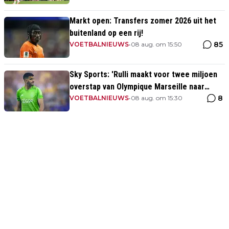
Markt open: Transfers zomer 2026 uit het
buitenland op een rij!
85
VOETBALNIEUWS
•
08 aug. om 15:50
Sky Sports: 'Rulli maakt voor twee miljoen
overstap van Olympique Marseille naar
8
Manchester City'
VOETBALNIEUWS
•
08 aug. om 15:30