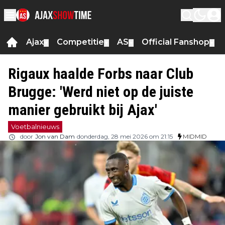
Ajax
Competitie
AS
Official Fanshop
▼
▼
▼
▼
Rigaux haalde Forbs naar Club
Brugge: 'Werd niet op de juiste
manier gebruikt bij Ajax'
Voetbalnieuws
door
Jon van Dam
donderdag, 28 mei 2026 om 21:15
MIDMID