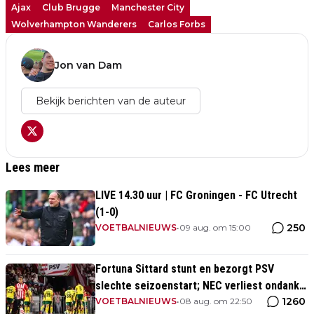
Ajax
Club Brugge
Manchester City
Wolverhampton Wanderers
Carlos Forbs
Jon van Dam
Bekijk berichten van de auteur
Lees meer
LIVE 14.30 uur | FC Groningen - FC Utrecht
(1-0)
250
VOETBALNIEUWS
•
09 aug. om 15:00
Fortuna Sittard stunt en bezorgt PSV
slechte seizoenstart; NEC verliest ondanks
1260
assist Tadic
VOETBALNIEUWS
•
08 aug. om 22:50