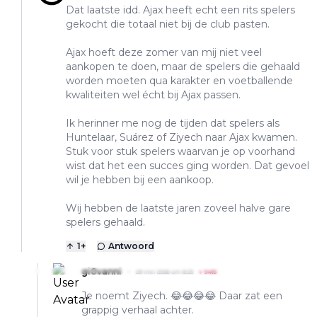
Dat laatste idd. Ajax heeft echt een rits spelers
gekocht die totaal niet bij de club pasten.
Ajax hoeft deze zomer van mij niet veel
aankopen te doen, maar de spelers die gehaald
worden moeten qua karakter en voetballende
kwaliteiten wel écht bij Ajax passen.
Ik herinner me nog de tijden dat spelers als
Huntelaar, Suárez of Ziyech naar Ajax kwamen.
Stuk voor stuk spelers waarvan je op voorhand
wist dat het een succes ging worden. Dat gevoel
wil je hebben bij een aankoop.
Wij hebben de laatste jaren zoveel halve gare
spelers gehaald.
1
+
Antwoord
gi0vanni
29 mei 2026 om 8:23
+
9415
Je noemt Ziyech. 😂😂😂😂 Daar zat een
grappig verhaal achter.