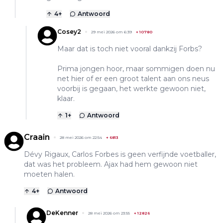
4
+
Antwoord
Cosey2
29 mei 2026 om 6:39
+
10780
Maar dat is toch niet vooral dankzij Forbs?
Prima jongen hoor, maar sommigen doen nu
net hier of er een groot talent aan ons neus
voorbij is gegaan, het werkte gewoon niet,
klaar.
1
+
Antwoord
Craain
28 mei 2026 om 22:54
+
6813
Dévy Rigaux, Carlos Forbes is geen verfijnde voetballer,
dat was het probleem. Ajax had hem gewoon niet
moeten halen.
4
+
Antwoord
DeKenner
28 mei 2026 om 23:55
+
12826