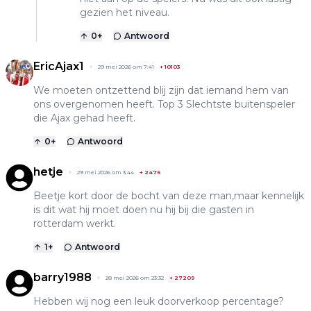
gezien het niveau.
0
+
Antwoord
EricAjax1
29 mei 2026 om 7:41
+
10103
We moeten ontzettend blij zijn dat iemand hem van
ons overgenomen heeft. Top 3 Slechtste buitenspeler
die Ajax gehad heeft.
0
+
Antwoord
hetje
29 mei 2026 om 3:44
+
2476
Beetje kort door de bocht van deze man,maar kennelijk
is dit wat hij moet doen nu hij bij die gasten in
rotterdam werkt.
1
+
Antwoord
barry1988
28 mei 2026 om 23:32
+
27209
Hebben wij nog een leuk doorverkoop percentage?