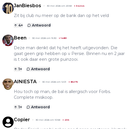
JanBiesbos
30 mei 2026 om 20:58
+
34244
Zit bij club nu meer op de bank dan op het veld
4
+
Antwoord
Been
30 mei 2026 om 15:30
+
14851
Deze man denkt dat hij het heeft uitgevonden. Die
gaat geen grip hebben op v Persie. Binnen nu en 2 jaar
is t ook daar een grote puinzooi.
1
+
Antwoord
AINIESTA
30 mei 2026 om 12:01
+
85275
Hou toch op man, de bal is allergisch voor Forbs.
Complete miskoop.
1
+
Antwoord
Copier
30 mei 2026 om 10:58
+
236