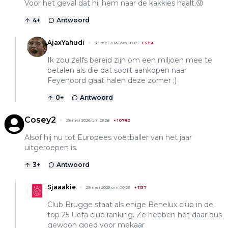
Voor het geval dat hij hem naar de kakkies haalt.😜
4
+
Antwoord
AjaxYahudi
30 mei 2026 om 11:07
+
5356
Ik zou zelfs bereid zijn om een miljoen mee te
betalen als die dat soort aankopen naar
Feyenoord gaat halen deze zomer ;)
0
+
Antwoord
Cosey2
28 mei 2026 om 23:28
+
10780
Alsof hij nu tot Europees voetballer van het jaar
uitgeroepen is.
3
+
Antwoord
Sjaaakie
29 mei 2026 om 00:29
+
1137
Club Brugge staat als enige Benelux club in de
top 25 Uefa club ranking. Ze hebben het daar dus
gewoon goed voor mekaar