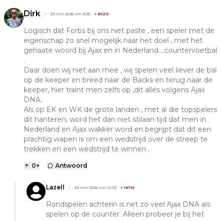
Dirk
29 mei 2026 om 8:35
+
8920
Logisch dat Forbs bij ons niet paste , een speler met de
eigenschap zo snel mogelijk naar het doel , met het
gehaate woord bij Ajax en in Nederland....countervoetbal
.
Daar doen wij niet aan mee , wij spelen veel liever de bal
op de keeper en breed naar de Backs en terug naar de
keeper, hier traint men zelfs op ,dit alles volgens Ajax
DNA..
Als op EK en WK de grote landen , met al die topspelers
dit hanteren, word het dan niet stilaan tijd dat men in
Nederland en Ajax wakker word en begrijpt dat dit een
prachtig wapen is om een wedstrijd over de streep te
trekken en een wedstrijd te winnen .
0
+
Antwoord
Lazell
29 mei 2026 om 10:03
+
18761
Rondspelen achterin is net zo veel Ajax DNA als
spelen op de counter. Alleen probeer je bij het