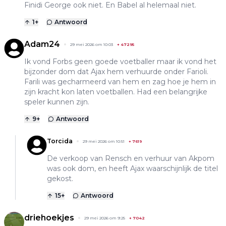
Finidi George ook niet. En Babel al helemaal niet.
1
+
Antwoord
Adam24
29 mei 2026 om 10:03
+
47295
Ik vond Forbs geen goede voetballer maar ik vond het
bijzonder dom dat Ajax hem verhuurde onder Farioli.
Farili was gecharmeerd van hem en zag hoe je hem in
zijn kracht kon laten voetballen. Had een belangrijke
speler kunnen zijn.
9
+
Antwoord
Torcida
29 mei 2026 om 10:51
+
7619
De verkoop van Rensch en verhuur van Akpom
was ook dom, en heeft Ajax waarschijnlijk de titel
gekost.
15
+
Antwoord
driehoekjes
29 mei 2026 om 9:25
+
7042