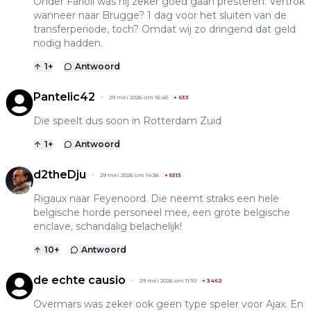
Onder Farioli was hij zeker goed gaan presteren. Vertrok
wanneer naar Brugge? 1 dag voor het sluiten van de
transferperiode, toch? Omdat wij zo dringend dat geld
nodig hadden.
1
+
Antwoord
Pantelic42
29 mei 2026 om 16:45
+
633
Die speelt dus soon in Rotterdam Zuid
1
+
Antwoord
d2theDju
29 mei 2026 om 14:36
+
5313
Rigaux naar Feyenoord. Die neemt straks een hele
belgische horde personeel mee, een grote belgische
enclave, schandalig belachelijk!
10
+
Antwoord
de echte causio
29 mei 2026 om 11:10
+
3462
Overmars was zeker ook geen type speler voor Ajax. En