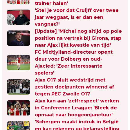
trainer halen'
'Stel je voor dat Cruijff over twee
jaar weggaat, is er dan een
vangnet?'
[Update] 'Míchel nog altijd op pole
position na vertrek bij Girona, stap
naar Ajax lijkt kwestie van tijd'
FC Midtjylland-directeur opent
deur voor Dolberg en oud-
Ajacied: 'Zeer interessante
spelers'
Ajax O17 sluit wedstrijd met
zestien doelpunten winnend af
tegen PEC Zwolle O17
Ajax kan aan 'zelfrespect' werken
in Conference League: 'Bleek de
opmaat naar hoogconjunctuur'
'Scherpen maakt indruk in België
en kan rekenen op belangstelling