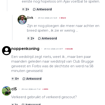
eerste nog hopeloos om Ajax voetbal te spelen.
2
+
Antwoord
Dirk
29 mei 2026 om 12:21
+
8920
Zijn er nog ploegen die meer naar achter en
breed spelen , ik zie er weinig ...
2
+
Antwoord
noppenkoning
29 mei 2026 om 8:17
+
50405
Een wedstrijd zegt niets, weet ik , maar ben paar
maanden geleden naar wedstrijd van Club Brugge
geweest en Forbs was de slechtste en werd na 58
minuten gewisseld.
0
+
Antwoord
cl5
29 mei 2026 om 7:41
+
5919
Verkeerd gebruikt of verkeerd gescout?
1
+
Antwoord