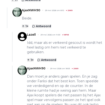
AjaxNWH90
29 mei 2026 om 8:10
+
2669
Beide.
1
+
Antwoord
Lazell
29 mei 2026 om 11:00
+
18761
Idd, maar als er verkeerd gescout is wordt het
heel lastig om hem niet verkeerd te
gebruiken.
1
+
Antwoord
AjaxNWH90
29 mei 2026 om 18:53
+
2669
Dan moet je anders gaan spelen. En je zag
onder Fariloi dat het best kon. Toen speelde
we verdedigend en op de counter. In de
kleine ruimte had je weinig aan hem. Maar
Ajax koopt spelers die niet passen bij het Ajax
spel maar vervolgens passen ze het spel ook
niet aan op de spelers. Nu was dit ook lastig