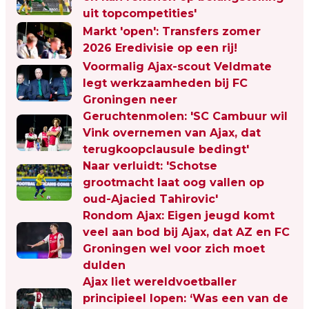
uit topcompetities'
Markt 'open': Transfers zomer
2026 Eredivisie op een rij!
Voormalig Ajax-scout Veldmate
legt werkzaamheden bij FC
Groningen neer
Geruchtenmolen: 'SC Cambuur wil
Vink overnemen van Ajax, dat
terugkoopclausule bedingt'
Naar verluidt: 'Schotse
grootmacht laat oog vallen op
oud-Ajacied Tahirovic'
Rondom Ajax: Eigen jeugd komt
veel aan bod bij Ajax, dat AZ en FC
Groningen wel voor zich moet
dulden
Ajax liet wereldvoetballer
principieel lopen: ‘Was een van de