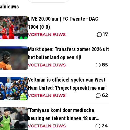
alnieuws
LIVE 20.00 uur | FC Twente - DAC
1904 (0-0)
17
VOETBALNIEUWS
Markt open: Transfers zomer 2026 uit
het buitenland op een rij!
85
VOETBALNIEUWS
Veltman is officieel speler van West
Ham United: 'Project spreekt me aan'
62
VOETBALNIEUWS
'Tomiyasu komt door medische
keuring en tekent binnen 48 uur
24
contract bij nieuwe club'
VOETBALNIEUWS