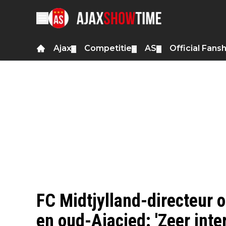
Ajax
Competitie
AS
Official Fans
▼
▼
▼
FC Midtjylland-directeur 
en oud-Ajacied: 'Zeer inte