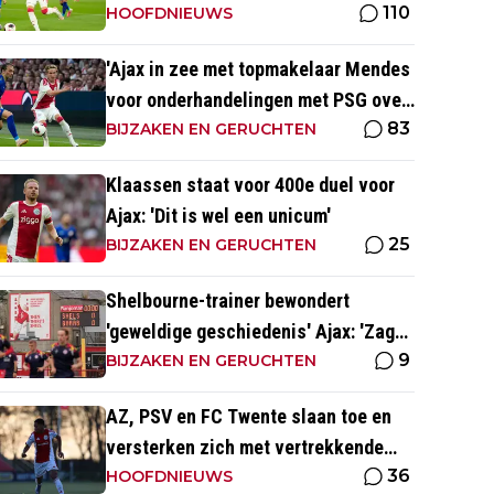
110
Brandt en Ter Stegen
HOOFDNIEUWS
'Ajax in zee met topmakelaar Mendes
voor onderhandelingen met PSG over
83
Godts'
BIJZAKEN EN GERUCHTEN
Klaassen staat voor 400e duel voor
Ajax: 'Dit is wel een unicum'
25
BIJZAKEN EN GERUCHTEN
Shelbourne-trainer bewondert
'geweldige geschiedenis' Ajax: 'Zag
9
Kluivert de winnende scoren'
BIJZAKEN EN GERUCHTEN
AZ, PSV en FC Twente slaan toe en
versterken zich met vertrekkende
36
Ajax-talenten
HOOFDNIEUWS