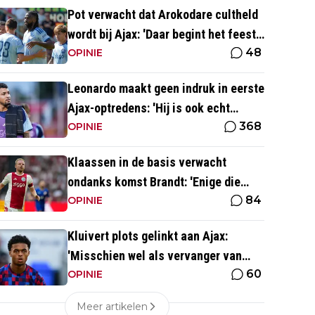
Pot verwacht dat Arokodare cultheld
wordt bij Ajax: 'Daar begint het feest
48
eigenlijk al'
OPINIE
Leonardo maakt geen indruk in eerste
Ajax-optredens: 'Hij is ook echt
368
langzaam'
OPINIE
Klaassen in de basis verwacht
ondanks komst Brandt: 'Enige die
84
daar goed kan spelen'
OPINIE
Kluivert plots gelinkt aan Ajax:
'Misschien wel als vervanger van
60
Mika Godts'
OPINIE
Meer artikelen