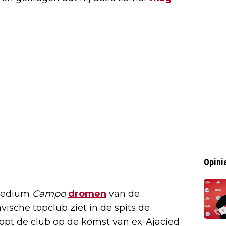
Opini
 medium
Campo
dromen
van de
sche topclub ziet in de spits de
oopt de club op de komst van ex-Ajacied