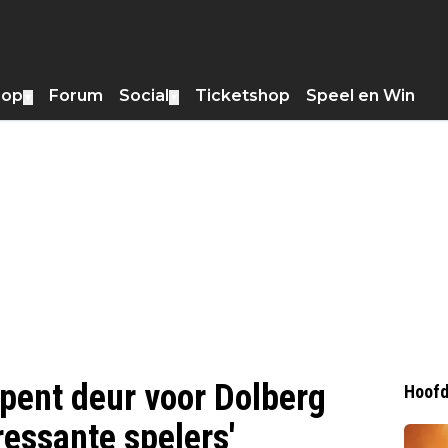
hop
Forum
Social
Ticketshop
Speel en Win
▼
▼
opent deur voor Dolberg
Hoofd
ressante spelers'