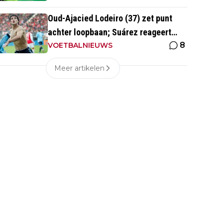
Oud-Ajacied Lodeiro (37) zet punt
achter loopbaan; Suárez reageert
8
emotioneel
VOETBALNIEUWS
Meer artikelen