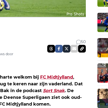
50
uws door
harte welkom bij
FC Midtjylland
,
g te keren naar zijn vaderland. Dat
h Bak in de podcast
Sort Snak
. De
 Deense Superligaen ziet ook oud-
FC Midtjylland komen.