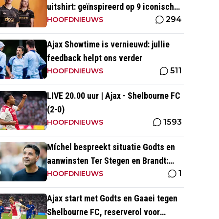
uitshirt: geïnspireerd op 9 iconische
294
momenten uit clubhistorie
HOOFDNIEUWS
Ajax Showtime is vernieuwd: jullie
feedback helpt ons verder
511
HOOFDNIEUWS
LIVE 20.00 uur | Ajax - Shelbourne FC
(2-0)
1593
HOOFDNIEUWS
Míchel bespreekt situatie Godts en
aanwinsten Ter Stegen en Brandt:
1
'Julian kan spelen in de slotfase'
HOOFDNIEUWS
Ajax start met Godts en Gaaei tegen
Shelbourne FC, reserverol voor