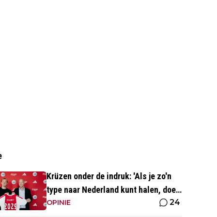
e
Krüzen onder de indruk: 'Als je zo'n
type naar Nederland kunt halen, doe
24
je iets goed'
OPINIE