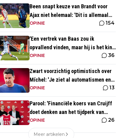
Been snapt keuze van Brandt voor
Ajax niet helemaal: 'Dit is allemaal
154
wat makkelijker'
OPINIE
'Een vertrek van Baas zou ik
opvallend vinden, maar hij is het kind
36
van de rekening van de komst van
OPINIE
Blind'
Zwart voorzichtig optimistisch over
Míchel: 'Je ziet al automatismen en
13
patronen terug, maar...'
OPINIE
Parool: 'Financiële koers van Cruijff
doet denken aan het tijdperk van
26
Overmars'
OPINIE
Meer artikelen