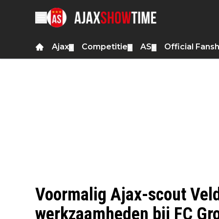
Ajax
Competitie
AS
Official Fans
▼
▼
▼
Voormalig Ajax-scout Vel
werkzaamheden bij FC Gr