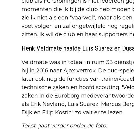
club als FC Groningen is niet iedereen ge
momenten die ik bij de club heb mogen b
zie ik niet als een "vaarwel", maar als een 
voet volgen en zal ongetwijfeld nog rege
zitten. Ik wil de club en haar supporters h
Henk Veldmate haalde Luis Súarez en Dusa
Veldmate was in totaal in ruim 33 dienstj
hij in 2016 naar Ajax vertrok. De oud-spe
later ook nog de functies van trainer/co
technische zaken en hoofd scouting. 'Ve
zaken in de Euroborg medeverantwoordeli
als Erik Nevland, Luis Suárez, Marcus Ber
Dijk en Filip Kostic', zo valt er te lezen.
Tekst gaat verder onder de foto.