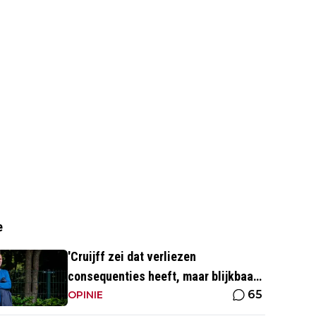
e
'Cruijff zei dat verliezen
consequenties heeft, maar blijkbaar
65
niet voor de trainer van Ajax 1'
OPINIE