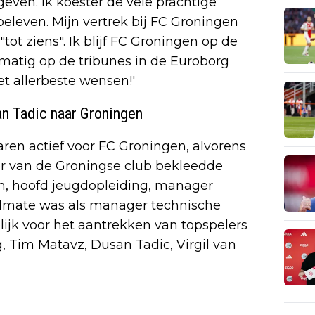
geven. Ik koester de vele prachtige
eleven. Mijn vertrek bij FC Groningen
"tot ziens". Ik blijf FC Groningen op de
lmatig op de tribunes in de Euroborg
et allerbeste wensen!'
n Tadic naar Groningen
aren actief voor FC Groningen, alvorens
ler van de Groningse club bekleedde
ach, hoofd jeugdopleiding, manager
ldmate was als manager technische
jk voor het aantrekken van topspelers
g, Tim Matavz, Dusan Tadic, Virgil van