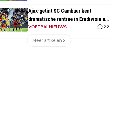
Ajax-getint SC Cambuur kent
dramatische rentree in Eredivisie en
22
krijgt pak slaag in eigen huis
VOETBALNIEUWS
Meer artikelen