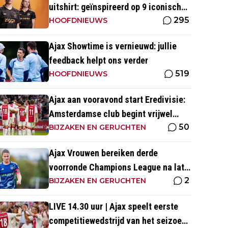
uitshirt: geïnspireerd op 9 iconische
295
momenten uit clubhistorie
HOOFDNIEUWS
Ajax Showtime is vernieuwd: jullie
feedback helpt ons verder
519
HOOFDNIEUWS
Ajax aan vooravond start Eredivisie:
Amsterdamse club begint vrijwel
50
altijd met zege
BIJZAKEN EN GERUCHTEN
Ajax Vrouwen bereiken derde
voorronde Champions League na late
2
zege op Rangers FC
BIJZAKEN EN GERUCHTEN
LIVE 14.30 uur | Ajax speelt eerste
competitiewedstrijd van het seizoen