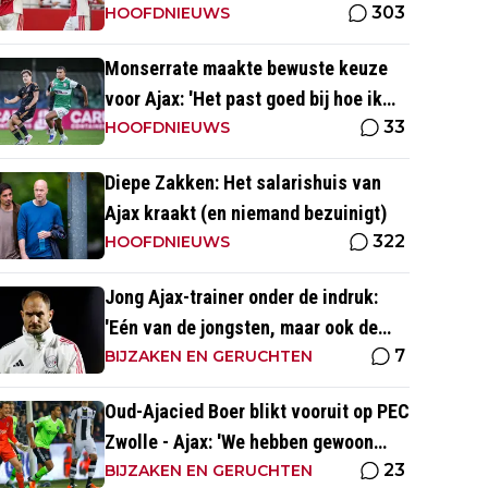
303
tegen PEC Zwolle
HOOFDNIEUWS
Monserrate maakte bewuste keuze
voor Ajax: 'Het past goed bij hoe ik
33
naar voetbal kijk’
HOOFDNIEUWS
Diepe Zakken: Het salarishuis van
Ajax kraakt (en niemand bezuinigt)
322
HOOFDNIEUWS
Jong Ajax-trainer onder de indruk:
'Eén van de jongsten, maar ook de
7
meest volwassen'
BIJZAKEN EN GERUCHTEN
Oud-Ajacied Boer blikt vooruit op PEC
Zwolle - Ajax: 'We hebben gewoon
23
weer kans tegen Ajax'
BIJZAKEN EN GERUCHTEN