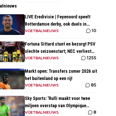
alnieuws
LIVE Eredivisie | Feyenoord speelt
Rotterdamse derby, ook duels in
10
Groningen en Heerenveen
VOETBALNIEUWS
Fortuna Sittard stunt en bezorgt PSV
slechte seizoenstart; NEC verliest
1255
ondanks assist Tadic
VOETBALNIEUWS
Markt open: Transfers zomer 2026 uit
het buitenland op een rij!
85
VOETBALNIEUWS
Sky Sports: 'Rulli maakt voor twee
miljoen overstap van Olympique
8
Marseille naar Manchester City'
VOETBALNIEUWS