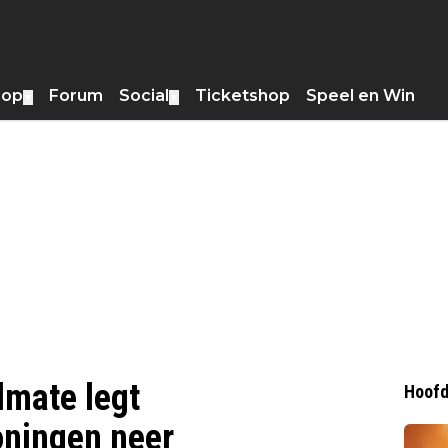
hop
Forum
Social
Ticketshop
Speel en Win
▼
▼
dmate legt
Hoofd
oningen neer