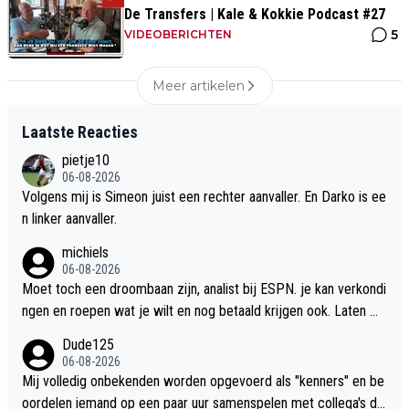
De Transfers | Kale & Kokkie Podcast #27
5
VIDEOBERICHTEN
Meer artikelen
Laatste Reacties
pietje10
06-08-2026
Volgens mij is Simeon juist een rechter aanvaller. En Darko is ee
n linker aanvaller.
michiels
06-08-2026
Moet toch een droombaan zijn, analist bij ESPN. je kan verkondi
ngen en roepen wat je wilt en nog betaald krijgen ook. Laten we
rond de kerst alles nog eens evalueren. vooralsnog heb ik alle v
Dude125
ertrouwen in dit Ajax en weer zin in vanavond.
06-08-2026
Mij volledig onbekenden worden opgevoerd als "kenners" en be
oordelen iemand op een paar uur samenspelen met collega's die