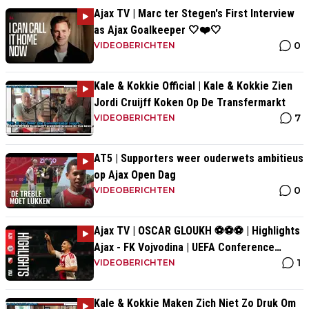
Ajax TV | Marc ter Stegen's First Interview
as Ajax Goalkeeper 🤍❤️🤍
0
VIDEOBERICHTEN
Kale & Kokkie Official | Kale & Kokkie Zien
Jordi Cruijff Koken Op De Transfermarkt
7
VIDEOBERICHTEN
AT5 | Supporters weer ouderwets ambitieus
op Ajax Open Dag
0
VIDEOBERICHTEN
Ajax TV | OSCAR GLOUKH ⚽️⚽️⚽️ | Highlights
Ajax - FK Vojvodina | UEFA Conference
1
League
VIDEOBERICHTEN
Kale & Kokkie Maken Zich Niet Zo Druk Om