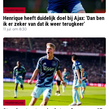
Hoofdnieuws
Henrique heeft duidelijk doel bij Ajax: 'Dan ben
ik er zeker van dat ik weer terugkeer'
11 jul. om 8:30
Hoofdnieuws