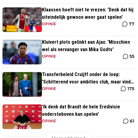
Klaassen hoeft niet te vrezen: 'Denk dat hij
uiteindelijk gewoon weer gaat spelen'
77
OPINIE
Kluivert plots gelinkt aan Ajax: 'Misschien
wel als vervanger van Mika Godts'
55
OPINIE
Transferbeleid Cruijff onder de loep:
'Schitterend voor ambities club, maar vind
175
het heel opvallend'
OPINIE
'Ik denk dat Brandt de hele Eredivisie
ondersteboven kan spelen'
61
OPINIE