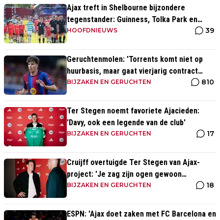
Ajax treft in Shelbourne bijzondere
tegenstander: Guinness, Tolka Park en
39
bijzonder lage marktwaarde
HOOFDNIEUWS
Geruchtenmolen: 'Torrents komt niet op
huurbasis, maar gaat vierjarig contract
810
tekenen bij Ajax'
BIJZAKEN EN GERUCHTEN
Ter Stegen noemt favoriete Ajacieden:
'Davy, ook een legende van de club'
17
BIJZAKEN EN GERUCHTEN
Cruijff overtuigde Ter Stegen van Ajax-
project: 'Je zag zijn ogen gewoon
18
oplichten'
BIJZAKEN EN GERUCHTEN
ESPN: 'Ajax doet zaken met FC Barcelona en