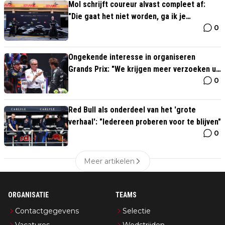
Mol schrijft coureur alvast compleet af:
"Die gaat het niet worden, ga ik je
0
vertellen"
Ongekende interesse in organiseren
Grands Prix: "We krijgen meer verzoeken uit
0
China en Japan"
Red Bull als onderdeel van het 'grote
verhaal': "Iedereen proberen voor te blijven"
0
Meer artikelen
ORGANISATIE
TEAMS
Contactgegevens
Selectie