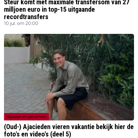
Steur komt met maximale transfersom van 27
milljoen euro in top-15 uitgaande
recordtransfers
10 jul. om 20:00
Bijzaken en geruchten
(Oud-) Ajacieden vieren vakantie bekijk hier de
foto's en video's (deel 5)