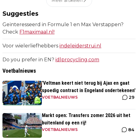
Meer artikelen
Suggesties
Geïnteresseerd in Formule 1 en Max Verstappen?
Check
F1maximaal.nl!
Voor wielerliefhebbers
indeleiderstrui.nl
Do you prefer in EN?
idlprocycling.com
Voetbalnieuws
'Veltman keert niet terug bij Ajax en gaat
spoedig contract in Engeland ondertekenen'
29
VOETBALNIEUWS
Markt open: Transfers zomer 2026 uit het
buitenland op een rij!
84
VOETBALNIEUWS