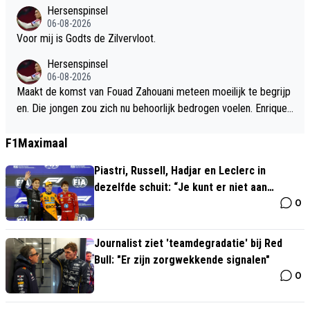
Hersenspinsel
06-08-2026
Voor mij is Godts de Zilvervloot.
Hersenspinsel
06-08-2026
Maakt de komst van Fouad Zahouani meteen moeilijk te begrijp
en. Die jongen zou zich nu behoorlijk bedrogen voelen. Enrique,
Torrents(te dure bankzitter), Fouad Zahouani en Wijndal. Wijndal
zijn laatste pret jaar bij Ajax of zouden we nog een huurbedrag
F1Maximaal
voor hem kunnen vangen.
Piastri, Russell, Hadjar en Leclerc in
dezelfde schuit: “Je kunt er niet aan
0
ontsnappen"
Journalist ziet 'teamdegradatie' bij Red
Bull: "Er zijn zorgwekkende signalen"
0