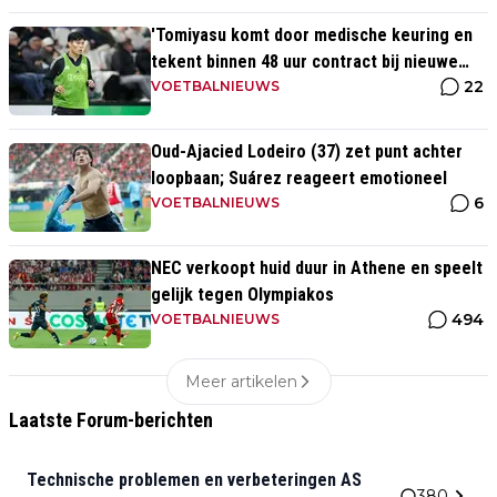
'Tomiyasu komt door medische keuring en
tekent binnen 48 uur contract bij nieuwe
22
club'
VOETBALNIEUWS
Oud-Ajacied Lodeiro (37) zet punt achter
loopbaan; Suárez reageert emotioneel
6
VOETBALNIEUWS
NEC verkoopt huid duur in Athene en speelt
gelijk tegen Olympiakos
494
VOETBALNIEUWS
Meer artikelen
Laatste Forum-berichten
Technische problemen en verbeteringen AS
380