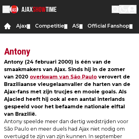
Ajax
Competitie
AS
Official Fanshop
▼
▼
▼
▼
Antony
Antony (24 februari 2000) is één van de
smaakmakers van Ajax. Sinds hij in de zomer
van 2020
overkwam van São Paulo
verovert de
Braziliaanse vleugelaanvaller de harten van de
Ajax-fans met zijn trucjes en mooie goals. Als
Ajacied heeft hij ook al een aantal interlands
gespeeld voor het befaamde nationale elftal
van Brazilië.
Antony speelde meer dan dertig wedstrijden voor
São Paulo en meer duels had Ajax niet nodig om
overtuigd te zijn van zijn kunnen. In september