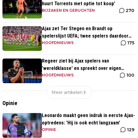
huurt Torrents met optie tot koop'
270
BIJZAKEN EN GERUCHTEN
Ajax zet Ter Stegen en Brandt op
spelerslijst UEFA; twee spelers daardoor
175
van de lijst
HOOFDNIEUWS
Regeer ziet bij Ajax spelers van
'wereldklasse' en spreekt over eigen
100
toekomst: 'Het wordt nog druk'
HOOFDNIEUWS
Meer artikelen
Opinie
Leonardo maakt geen indruk in eerste Ajax-
optredens: 'Hij is ook echt langzaam'
129
OPINIE