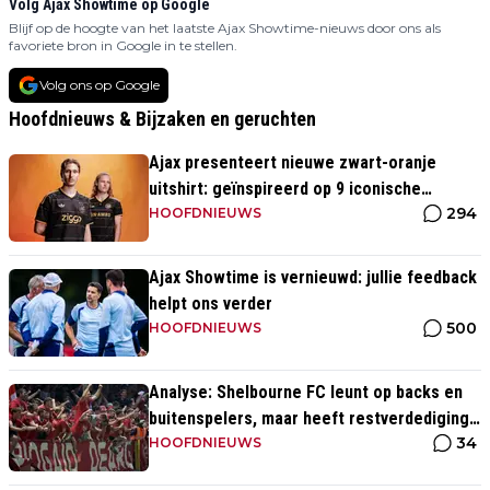
Volg Ajax Showtime op Google
Blijf op de hoogte van het laatste Ajax Showtime-nieuws door ons als
favoriete bron in Google in te stellen.
Volg ons op Google
Hoofdnieuws & Bijzaken en geruchten
Ajax presenteert nieuwe zwart-oranje
uitshirt: geïnspireerd op 9 iconische
294
momenten uit clubhistorie
HOOFDNIEUWS
Ajax Showtime is vernieuwd: jullie feedback
helpt ons verder
500
HOOFDNIEUWS
Analyse: Shelbourne FC leunt op backs en
buitenspelers, maar heeft restverdediging
34
totaal niet op orde
HOOFDNIEUWS