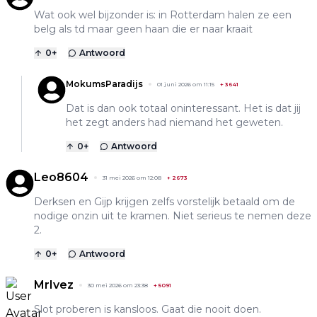
Wat ook wel bijzonder is: in Rotterdam halen ze een
belg als td maar geen haan die er naar kraait
0
+
Antwoord
MokumsParadijs
01 juni 2026 om 11:15
+
3641
Dat is dan ook totaal oninteressant. Het is dat jij
het zegt anders had niemand het geweten.
0
+
Antwoord
Leo8604
31 mei 2026 om 12:08
+
2673
Derksen en Gijp krijgen zelfs vorstelijk betaald om de
nodige onzin uit te kramen. Niet serieus te nemen deze
2.
0
+
Antwoord
MrIvez
30 mei 2026 om 23:38
+
5091
Slot proberen is kansloos. Gaat die nooit doen.