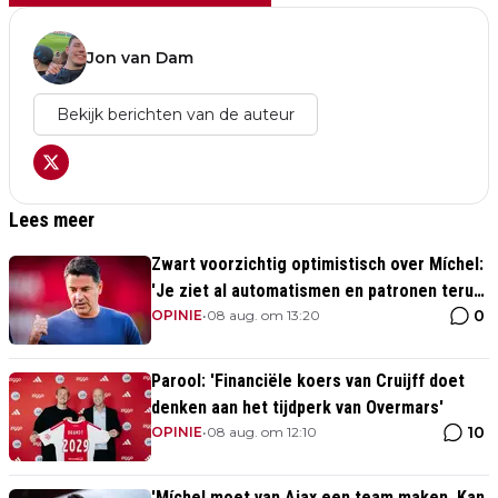
Jon van Dam
Bekijk berichten van de auteur
Lees meer
Zwart voorzichtig optimistisch over Míchel:
'Je ziet al automatismen en patronen terug,
0
maar...'
OPINIE
•
08 aug. om 13:20
Parool: 'Financiële koers van Cruijff doet
denken aan het tijdperk van Overmars'
10
OPINIE
•
08 aug. om 12:10
'Míchel moet van Ajax een team maken. Kan