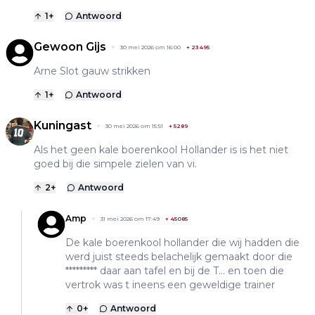
1
+
Antwoord
Gewoon Gijs
30 mei 2026 om 16:00
+
23495
Arne Slot gauw strikken
1
+
Antwoord
Kuningast
30 mei 2026 om 15:51
+
5289
Als het geen kale boerenkool Hollander is is het niet
goed bij die simpele zielen van vi.
2
+
Antwoord
Amp
31 mei 2026 om 17:49
+
45085
De kale boerenkool hollander die wij hadden die
werd juist steeds belachelijk gemaakt door die
********* daar aan tafel en bij de T... en toen die
vertrok was t ineens een geweldige trainer
0
+
Antwoord