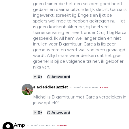
geen trainer die het een seizoen goed heeft
gedaan en daarna uitzonderlijk slecht. Garcia is
ingewerkt, spreekt iig Engels en lijkt de
spelers wel mee te hebben gekregen nu. Het
is geen koekenbakker he, hij heel veel
trainerservaring en heeft onder Cruijff bij Barca
gespeeld. Ik wil hem wel langer zien en niet
inruilen voor B garnituur. Garcia is iig zeer
gemotiveerd en weet wat van hem gevraagd
wordt. Altijd maar weer denken dat het gras
groener is bij de volgende trainer, ik geloof er
niks van.
0
+
Antwoord
ajacieddieajaxziet
31 mei 2026 om 18:56
+
3256
Michel is B-garnituur met Garcia vergeleken in
jouw optiek?
0
+
Antwoord
Amp
31 mei 2026 om 17:47
+
45085