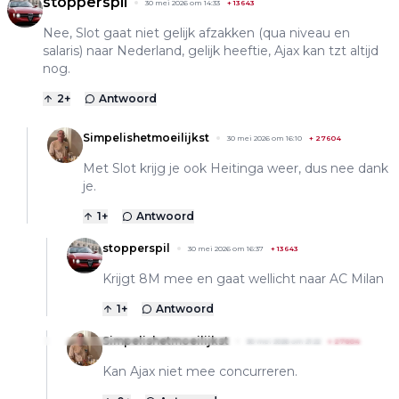
stopperspil
30 mei 2026 om 14:33
+
13643
Nee, Slot gaat niet gelijk afzakken (qua niveau en
salaris) naar Nederland, gelijk heeftie, Ajax kan tzt altijd
nog.
2
+
Antwoord
Simpelishetmoeilijkst
30 mei 2026 om 16:10
+
27604
Met Slot krijg je ook Heitinga weer, dus nee dank
je.
1
+
Antwoord
stopperspil
30 mei 2026 om 16:37
+
13643
Krijgt 8M mee en gaat wellicht naar AC Milan
1
+
Antwoord
Simpelishetmoeilijkst
30 mei 2026 om 21:22
+
27604
Kan Ajax niet mee concurreren.