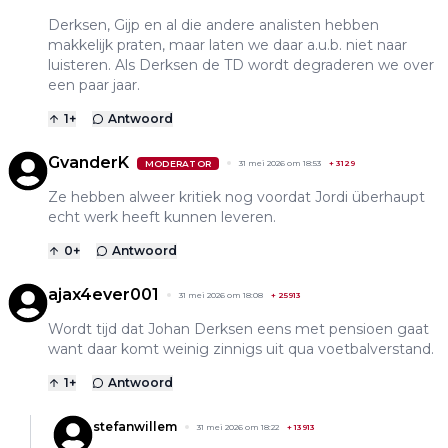
Derksen, Gijp en al die andere analisten hebben
makkelijk praten, maar laten we daar a.u.b. niet naar
luisteren. Als Derksen de TD wordt degraderen we over
een paar jaar.
1
+
Antwoord
GvanderK
MODERATOR
31 mei 2026 om 18:53
+
3129
Ze hebben alweer kritiek nog voordat Jordi überhaupt
echt werk heeft kunnen leveren.
0
+
Antwoord
ajax4ever001
31 mei 2026 om 18:08
+
25913
Wordt tijd dat Johan Derksen eens met pensioen gaat
want daar komt weinig zinnigs uit qua voetbalverstand.
1
+
Antwoord
stefanwillem
31 mei 2026 om 18:22
+
13913