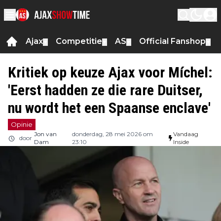
Ajax
Competitie
AS
Official Fanshop
▼
▼
▼
▼
Kritiek op keuze Ajax voor Míchel:
'Eerst hadden ze die rare Duitser,
nu wordt het een Spaanse enclave'
Opinie
Jon van
donderdag, 28 mei 2026 om
Vandaag
door
Dam
23:10
Inside