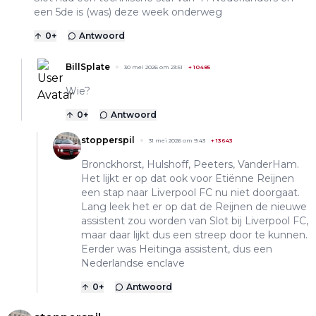
een 5de is (was) deze week onderweg
0
+
Antwoord
BillSplate
30 mei 2026 om 23:51
+
10485
Wie?
0
+
Antwoord
stopperspil
31 mei 2026 om 9:43
+
13643
Bronckhorst, Hulshoff, Peeters, VanderHam.
Het lijkt er op dat ook voor Etiënne Reijnen
een stap naar Liverpool FC nu niet doorgaat.
Lang leek het er op dat de Reijnen de nieuwe
assistent zou worden van Slot bij Liverpool FC,
maar daar lijkt dus een streep door te kunnen.
Eerder was Heitinga assistent, dus een
Nederlandse enclave
0
+
Antwoord