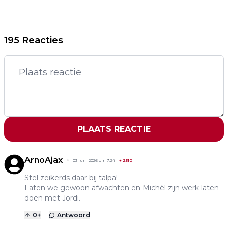
195 Reacties
PLAATS REACTIE
ArnoAjax
03 juni 2026 om 7:24
+
2510
Stel zeikerds daar bij talpa!
Laten we gewoon afwachten en Michèl zijn werk laten
doen met Jordi.
0
+
Antwoord