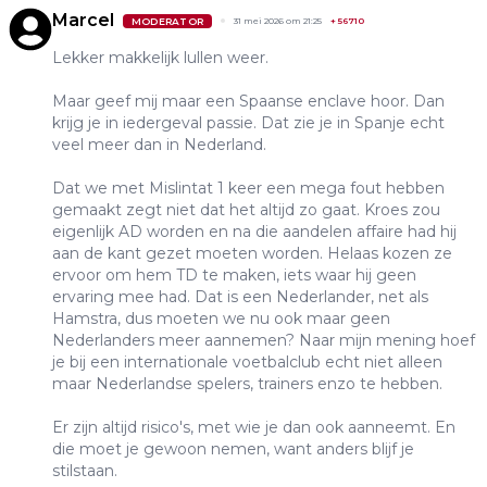
Marcel
MODERATOR
31 mei 2026 om 21:25
+
56710
Lekker makkelijk lullen weer.
Maar geef mij maar een Spaanse enclave hoor. Dan
krijg je in iedergeval passie. Dat zie je in Spanje echt
veel meer dan in Nederland.
Dat we met Mislintat 1 keer een mega fout hebben
gemaakt zegt niet dat het altijd zo gaat. Kroes zou
eigenlijk AD worden en na die aandelen affaire had hij
aan de kant gezet moeten worden. Helaas kozen ze
ervoor om hem TD te maken, iets waar hij geen
ervaring mee had. Dat is een Nederlander, net als
Hamstra, dus moeten we nu ook maar geen
Nederlanders meer aannemen? Naar mijn mening hoef
je bij een internationale voetbalclub echt niet alleen
maar Nederlandse spelers, trainers enzo te hebben.
Er zijn altijd risico's, met wie je dan ook aanneemt. En
die moet je gewoon nemen, want anders blijf je
stilstaan.