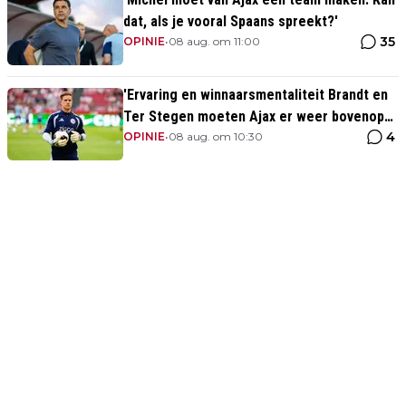
dat, als je vooral Spaans spreekt?'
35
OPINIE
•
08 aug. om 11:00
'Ervaring en winnaarsmentaliteit Brandt en
Ter Stegen moeten Ajax er weer bovenop
4
helpen'
OPINIE
•
08 aug. om 10:30