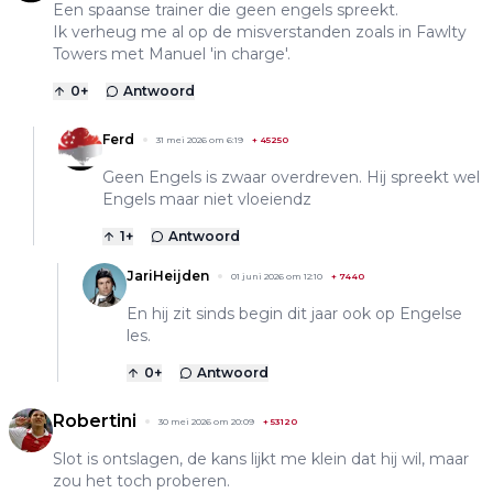
Een spaanse trainer die geen engels spreekt.
Ik verheug me al op de misverstanden zoals in Fawlty
Towers met Manuel 'in charge'.
0
+
Antwoord
Ferd
31 mei 2026 om 6:19
+
45250
Geen Engels is zwaar overdreven. Hij spreekt wel
Engels maar niet vloeiendz
1
+
Antwoord
JariHeijden
01 juni 2026 om 12:10
+
7440
En hij zit sinds begin dit jaar ook op Engelse
les.
0
+
Antwoord
Robertini
30 mei 2026 om 20:09
+
53120
Slot is ontslagen, de kans lijkt me klein dat hij wil, maar
zou het toch proberen.