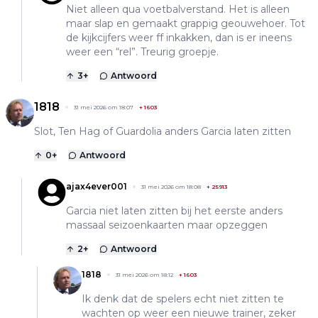
Niet alleen qua voetbalverstand. Het is alleen
maar slap en gemaakt grappig geouwehoer. Tot
de kijkcijfers weer ff inkakken, dan is er ineens
weer een “rel”. Treurig groepje.
3
+
Antwoord
1818
31 mei 2026 om 18:07
+
1603
Slot, Ten Hag of Guardolia anders Garcia laten zitten
0
+
Antwoord
ajax4ever001
31 mei 2026 om 18:08
+
25913
Garcia niet laten zitten bij het eerste anders
massaal seizoenkaarten maar opzeggen
2
+
Antwoord
1818
31 mei 2026 om 18:12
+
1603
Ik denk dat de spelers echt niet zitten te
wachten op weer een nieuwe trainer, zeker