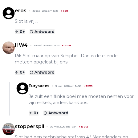
eros
30 mei 2026 om 15:33
+
6211
Slot is vrij,…
0
+
Antwoord
HW4
30 mei 2026 om 15:23
+
2208
Pik Slot maar op van Schiphol. Dan is de ellende
meteen opgelost bij ons
0
+
Antwoord
Eurysaces
31 mei 2026 om 14:38
+
32515
Je zult een flinke boei mee moeten nemen voor
zijn enkels, anders kansloos.
0
+
Antwoord
stopperspil
30 mei 2026 om 14:34
+
13643
Slot had een technische staf van 4 ! Nederlanders en