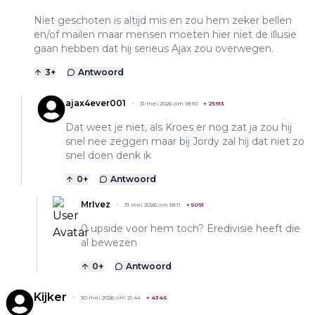
Niet geschoten is altijd mis en zou hem zeker bellen
en/of mailen maar mensen moeten hier niet de illusie
gaan hebben dat hij serieus Ajax zou overwegen.
3
+
Antwoord
ajax4ever001
31 mei 2026 om 18:10
+
25913
Dat weet je niet, als Kroes er nog zat ja zou hij
snel nee zeggen maar bij Jordy zal hij dat niet zo
snel doen denk ik
0
+
Antwoord
MrIvez
31 mei 2026 om 18:11
+
5091
0 upside voor hem toch? Eredivisie heeft die
al bewezen
0
+
Antwoord
Kijker
30 mei 2026 om 21:44
+
4346