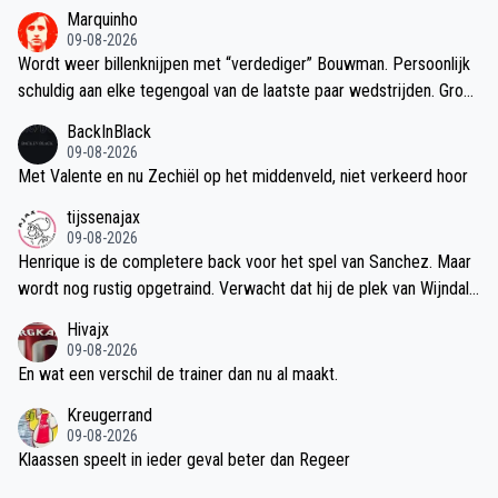
Marquinho
09-08-2026
Wordt weer billenknijpen met “verdediger” Bouwman. Persoonlijk
schuldig aan elke tegengoal van de laatste paar wedstrijden. Groot
talent, maar verdedigt 1 op 1 als een pupil.
BackInBlack
09-08-2026
Met Valente en nu Zechiël op het middenveld, niet verkeerd hoor
tijssenajax
09-08-2026
Henrique is de completere back voor het spel van Sanchez. Maar
wordt nog rustig opgetraind. Verwacht dat hij de plek van Wijndal
gaat overnemen binnenkort.
Hivajx
09-08-2026
En wat een verschil de trainer dan nu al maakt.
Kreugerrand
09-08-2026
Klaassen speelt in ieder geval beter dan Regeer