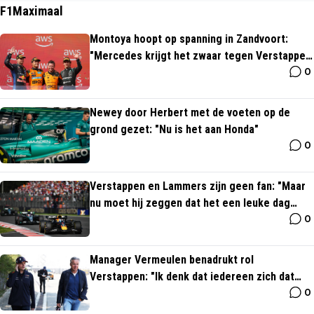
F1Maximaal
Montoya hoopt op spanning in Zandvoort:
"Mercedes krijgt het zwaar tegen Verstappen
0
en McLaren"
Newey door Herbert met de voeten op de
grond gezet: "Nu is het aan Honda"
0
Verstappen en Lammers zijn geen fan: "Maar
nu moet hij zeggen dat het een leuke dag
0
wordt"
Manager Vermeulen benadrukt rol
Verstappen: "Ik denk dat iedereen zich dat
0
realiseert"