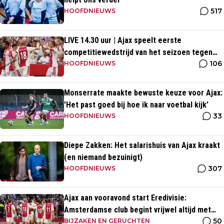
517
HOOFDNIEUWS
LIVE 14.30 uur | Ajax speelt eerste
competitiewedstrijd van het seizoen tegen
106
PEC Zwolle
HOOFDNIEUWS
Monserrate maakte bewuste keuze voor Ajax:
'Het past goed bij hoe ik naar voetbal kijk’
33
HOOFDNIEUWS
Diepe Zakken: Het salarishuis van Ajax kraakt
(en niemand bezuinigt)
307
HOOFDNIEUWS
Ajax aan vooravond start Eredivisie:
Amsterdamse club begint vrijwel altijd met
50
zege
BIJZAKEN EN GERUCHTEN