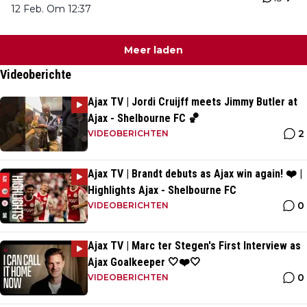
12 Feb. Om 12:37
Meer laden
Videoberichte
Ajax TV | Jordi Cruijff meets Jimmy Butler at
Ajax - Shelbourne FC 🏀
2
VIDEOBERICHTEN
Ajax TV | Brandt debuts as Ajax win again! ❤️ |
Highlights Ajax - Shelbourne FC
0
VIDEOBERICHTEN
Ajax TV | Marc ter Stegen's First Interview as
Ajax Goalkeeper 🤍❤️🤍
0
VIDEOBERICHTEN