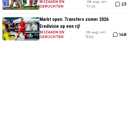
BIJZAKEN EN
08 aug. om
kans tegen Ajax'
23
•
GERUCHTEN
17:05
Markt open: Transfers zomer 2026
Eredivisie op een rij!
BIJZAKEN EN
08 aug. om
148
•
GERUCHTEN
15:50