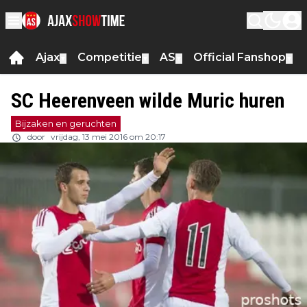
Ajax
Competitie
AS
Official Fanshop
▼
▼
▼
▼
SC Heerenveen wilde Muric huren
Bijzaken en geruchten
door
vrijdag, 13 mei 2016 om 20:17