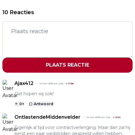
10 Reacties
PLAATS REACTIE
Ajax412
14 mei 2016 om 2:56
+
1788
Dat hopen wij ook!
0
+
Antwoord
OntlastendeMiddenvelder
14 mei 2016 om 1:04
+
1990
Eigenlijk al tijd voor contractverlenging. Maar dan zal hij
eerst een paar wedstrijden gespeeld willen hebben.