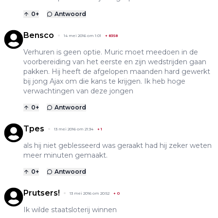
0
+
Antwoord
Bensco
14 mei 2016 om 1:01
+
8358
Verhuren is geen optie. Muric moet meedoen in de
voorbereiding van het eerste en zijn wedstrijden gaan
pakken. Hij heeft de afgelopen maanden hard gewerkt
bij jong Ajax om die kans te krijgen. Ik heb hoge
verwachtingen van deze jongen
0
+
Antwoord
Tpes
13 mei 2016 om 21:34
+
1
als hij niet geblesseerd was geraakt had hij zeker weten
meer minuten gemaakt.
0
+
Antwoord
Prutsers!
13 mei 2016 om 20:52
+
0
Ik wilde staatsloterij winnen