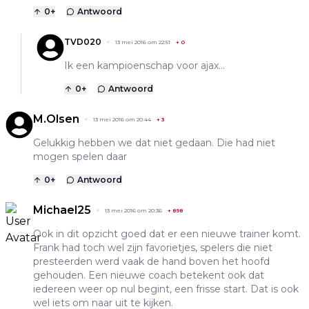
0
+
Antwoord
TVD020
13 mei 2016 om 22:51
+
0
Ik een kampioenschap voor ajax...
0
+
Antwoord
M.Olsen
13 mei 2016 om 20:44
+
3
Gelukkig hebben we dat niet gedaan. Die had niet
mogen spelen daar
0
+
Antwoord
Michael25
13 mei 2016 om 20:36
+
898
Ook in dit opzicht goed dat er een nieuwe trainer komt.
Frank had toch wel zijn favorietjes, spelers die niet
presteerden werd vaak de hand boven het hoofd
gehouden. Een nieuwe coach betekent ook dat
iedereen weer op nul begint, een frisse start. Dat is ook
wel iets om naar uit te kijken.