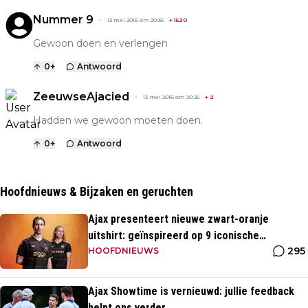
Nummer 9
13 mei 2016 om 20:35
+
1520
Gewoon doen en verlengen
0
+
Antwoord
ZeeuwseAjacied
13 mei 2016 om 20:25
+
2
Hadden we gewoon moeten doen.
0
+
Antwoord
Hoofdnieuws & Bijzaken en geruchten
Ajax presenteert nieuwe zwart-oranje
uitshirt: geïnspireerd op 9 iconische
295
momenten uit clubhistorie
HOOFDNIEUWS
Ajax Showtime is vernieuwd: jullie feedback
helpt ons verder