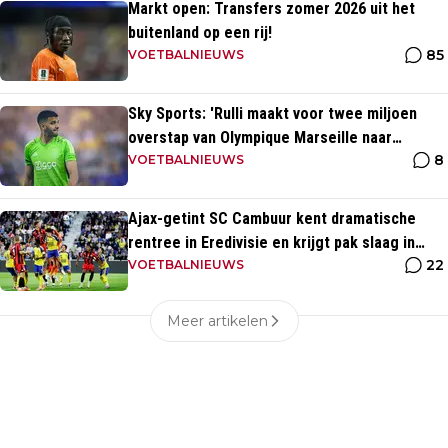
Markt open: Transfers zomer 2026 uit het
buitenland op een rij!
85
VOETBALNIEUWS
Sky Sports: 'Rulli maakt voor twee miljoen
overstap van Olympique Marseille naar
8
Manchester City'
VOETBALNIEUWS
Ajax-getint SC Cambuur kent dramatische
rentree in Eredivisie en krijgt pak slaag in
22
eigen huis
VOETBALNIEUWS
Meer artikelen