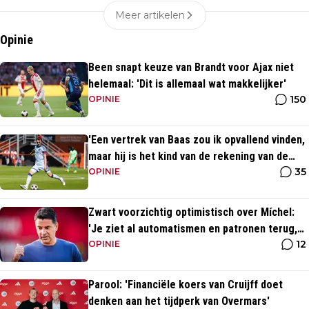
Meer artikelen
Opinie
Been snapt keuze van Brandt voor Ajax niet
helemaal: 'Dit is allemaal wat makkelijker'
150
OPINIE
'Een vertrek van Baas zou ik opvallend vinden,
maar hij is het kind van de rekening van de
35
komst van Blind'
OPINIE
Zwart voorzichtig optimistisch over Míchel:
'Je ziet al automatismen en patronen terug,
12
maar...'
OPINIE
Parool: 'Financiële koers van Cruijff doet
denken aan het tijdperk van Overmars'