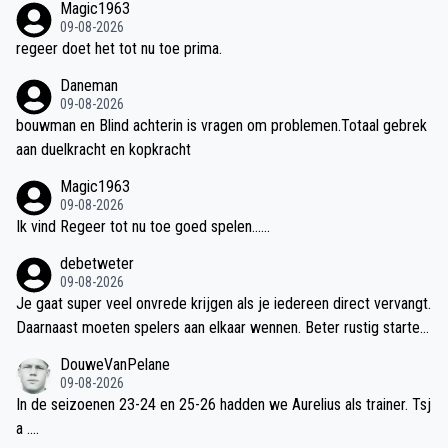
Magic1963
09-08-2026
regeer doet het tot nu toe prima.
Daneman
09-08-2026
bouwman en Blind achterin is vragen om problemen.Totaal gebrek
aan duelkracht en kopkracht
Magic1963
09-08-2026
Ik vind Regeer tot nu toe goed spelen......
debetweter
09-08-2026
Je gaat super veel onvrede krijgen als je iedereen direct vervangt.
Daarnaast moeten spelers aan elkaar wennen. Beter rustig starten.
Vandaag verwacht ik wel min. 1 nieuwe naam in de basis Leonardo
DouweVanPelane
of Brandt dsnk ik
09-08-2026
In de seizoenen 23-24 en 25-26 hadden we Aurelius als trainer. Tsj
a ....