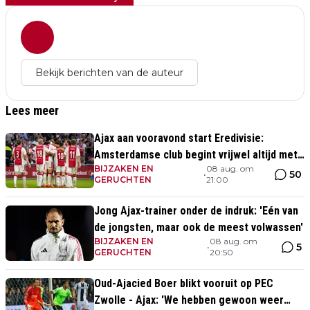
Bekijk berichten van de auteur
Lees meer
Ajax aan vooravond start Eredivisie:
Amsterdamse club begint vrijwel altijd met
BIJZAKEN EN
08 aug. om
zege
50
•
GERUCHTEN
21:00
Jong Ajax-trainer onder de indruk: 'Eén van
de jongsten, maar ook de meest volwassen'
BIJZAKEN EN
08 aug. om
5
•
GERUCHTEN
20:50
Oud-Ajacied Boer blikt vooruit op PEC
Zwolle - Ajax: 'We hebben gewoon weer