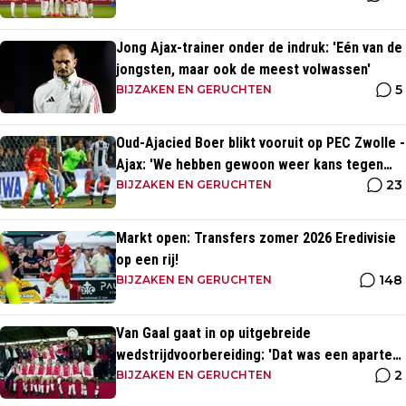
Jong Ajax-trainer onder de indruk: 'Eén van de
jongsten, maar ook de meest volwassen'
5
BIJZAKEN EN GERUCHTEN
Oud-Ajacied Boer blikt vooruit op PEC Zwolle -
Ajax: 'We hebben gewoon weer kans tegen
23
Ajax'
BIJZAKEN EN GERUCHTEN
Markt open: Transfers zomer 2026 Eredivisie
op een rij!
148
BIJZAKEN EN GERUCHTEN
Van Gaal gaat in op uitgebreide
wedstrijdvoorbereiding: 'Dat was een aparte
2
discipline, een ritme'
BIJZAKEN EN GERUCHTEN