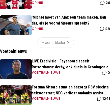
26
OPINIE
'Míchel moet van Ajax een team maken. Kan
dat, als je vooral Spaans spreekt?'
48
OPINIE
Meer artikelen
Voetbalnieuws
LIVE Eredivisie | Feyenoord speelt
Rotterdamse derby, ook duels in Groningen en
0
Heerenveen
VOETBALNIEUWS
Fortuna Sittard stunt en bezorgt PSV slechte
seizoenstart; NEC verliest ondanks assist
1241
Tadic
VOETBALNIEUWS