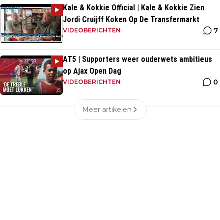
Kale & Kokkie Official | Kale & Kokkie Zien
Jordi Cruijff Koken Op De Transfermarkt
7
VIDEOBERICHTEN
AT5 | Supporters weer ouderwets ambitieus
op Ajax Open Dag
0
VIDEOBERICHTEN
Meer artikelen