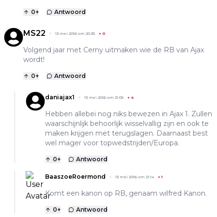
0
+
Antwoord
MS22
13 mei 2016 om 20:35
+
0
Volgend jaar met Cerny uitmaken wie de RB van Ajax
wordt!
0
+
Antwoord
daniajax1
13 mei 2016 om 21:05
+
4
Hebben allebei nog niks bewezen in Ajax 1. Zullen
waarschijnlijk behoorlijk wisselvallig zijn en ook te
maken krijgen met terugslagen. Daarnaast best
wel mager voor topwedstrijden/Europa.
0
+
Antwoord
BaaszoeRoermond
13 mei 2016 om 21:14
+
1
Komt een kanon op RB, genaam wilfred Kanon.
0
+
Antwoord